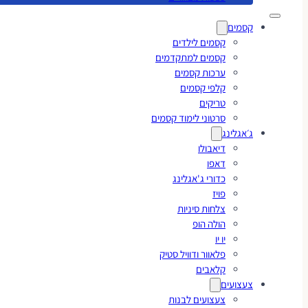
קסמים
קסמים לילדים
קסמים למתקדמים
ערכות קסמים
קלפי קסמים
טריקים
סרטוני לימוד קסמים
ג׳אגלינג
דיאבולו
דאפו
כדורי ג'אגלינג
פויז
צלחות סיניות
הולה הופ
יו יו
פלאוור ודוויל סטיק
קלאבים
צעצועים
צעצועים לבנות