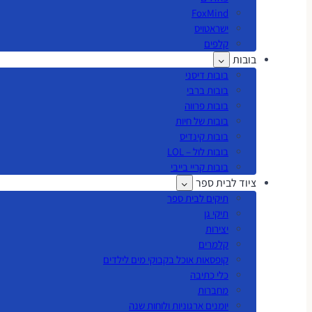
FoxMind
ישראטויס
קלפים
בובות
בובות דיסני
בובות ברבי
בובות פרווה
בובות של חיות
בובות קינדיס
בובות לול – LOL
בובות קריי בייבי
ציוד לבית ספר
תיקים לבית ספר
תיקי גן
יצירות
קלמרים
קופסאות אוכל בקבוקי מים לילדים
כלי כתיבה
מחברות
יומנים ארגוניות ולוחות שנה