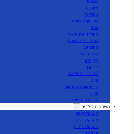
frozen
disney
גיבורי על
פוקימון צעצועים
סוניק
מפרץ ההרפתקאות
כוח פי ג'יי צעצועים
מטוסי על
סמי הכבאי
קוקומלון
חד קרן
בית הבובות של גבי
ברבי
מיני מאוס ומיקי מאוס
סטיץ'
ספיידרמן וספיידי
משחקים לילדים
משחקי קופסא
משחקי קלפים
משחקי מגנטים
פאזלים