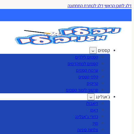
דלג לתוכן הראשי
דלג לכותרת התחתונה
קסמים
קסמים לילדים
קסמים למתקדמים
ערכות קסמים
קלפי קסמים
טריקים
סרטוני לימוד קסמים
ג׳אגלינג
דיאבולו
דאפו
כדורי ג'אגלינג
פויז
צלחות סיניות