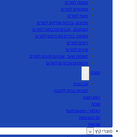
מסכות לפורים
משקפיים לפורים
פאות לפורים
פפיונים, עניבות ושלייקס לפורים
קעקועים , אבנים ומדבקות לפורים
קשתות, כתרים ושרביטים לפורים
ריסים לפורים
שיניים לפורים
תוספות שיער, שפמים וזקנים לפורים
תכשיטים ואביזרים לפורים
חנוכה
סביבונים
חנוכיות ונרות לחנוכה
ראש השנה
סוכות
האלווין / halloween
יום העצמאות
שבועות
מוצרי קיץ