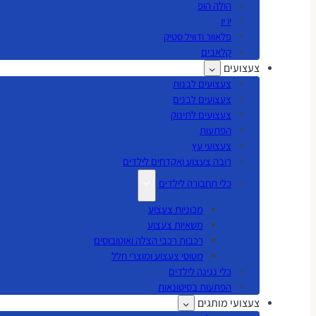
הולה הופ
יו יו
פלאוור ודוויל סטיק
קלאבים
צעצועים
צעצועים לבנות
צעצועים לבנים
צעצועים לתינוק
הפתעות
צעצועי עץ
רובה צעצוע ואקדחים לילדים
כלי תחבורה לילדים
מכוניות צעצוע
משאיות צעצוע
רכבות רכבי הצלה ואוטובוסים
מטוסי צעצוע ומוצרי חלל
כלי נגינה לילדים
הפתעות בסיטונאות
צעצועי מותגים