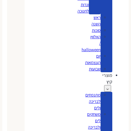
ונרות
לחנוכה
ראש
השנה
סוכות
האלווין
/
halloween
יום
העצמאות
שבועות
מוצרי
קיץ
מתנפחים
לבריכה
ולים
משחקים
לים
ולבריכה