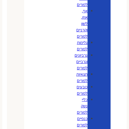
לפורים
אף,
אוזן,
לשון
וקרניים
לפורים
גלימות
לפורים
גרביונים
וגרביים
לפורים
חצאיות
לפורים
כובעים
לפורים
כליי
נשק
לפורים
כנפיים
לפורים