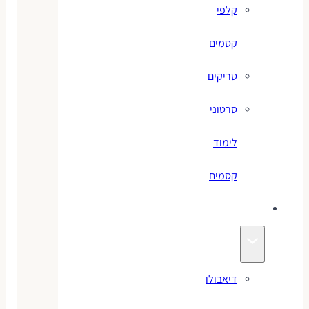
קלפי
קסמים
טריקים
סרטוני
לימוד
קסמים
ג׳אגלינג
דיאבולו