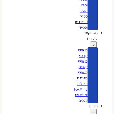
ומיקי
מאוס
סטיץ'
ספיידרמן
וספיידי
משחקים
לילדים
משחקי
קופסא
משחקי
קלפים
משחקי
מגנטים
פאזלים
FoxMind
ישראטויס
קלפים
בובות