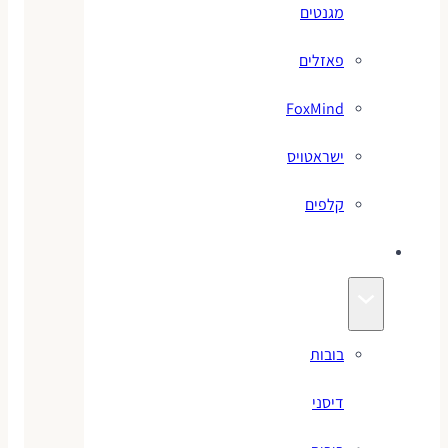
מגנטים
פאזלים
FoxMind
ישראטויס
קלפים
בובות
בובות
דיסני