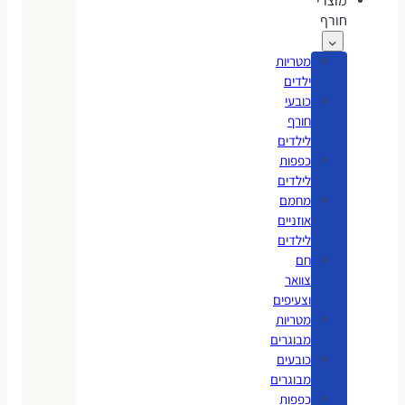
מוצרי
חורף
מטריות
ילדים
כובעי
חורף
לילדים
כפפות
לילדים
מחמם
אוזניים
לילדים
חם
צוואר
וצעיפים
מטריות
מבוגרים
כובעים
מבוגרים
כפפות