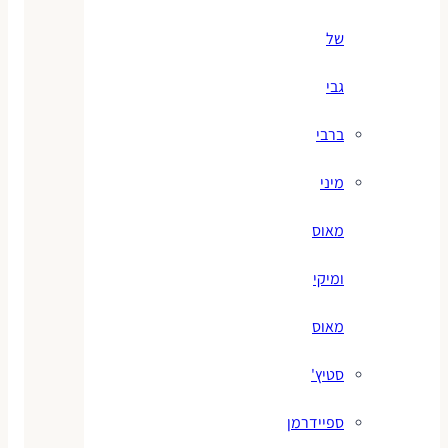
של
גבי
ברבי
מיני
מאוס
ומיקי
מאוס
סטיץ'
ספיידרמן