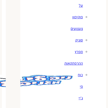
על
פוקימון
צעצועים
סוניק
מפרץ
ההרפתקאות
כוח
פי
ג'יי