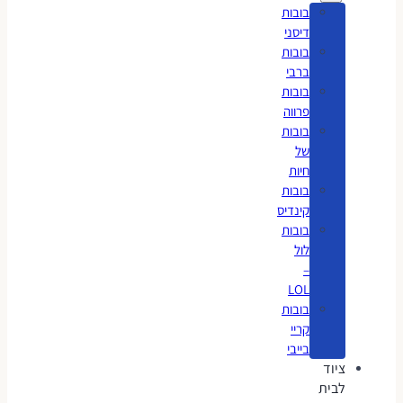
בובות
דיסני
בובות
ברבי
בובות
פרווה
בובות
של
חיות
בובות
קינדיס
בובות
לול
–
LOL
בובות
קריי
בייבי
ציוד
לבית