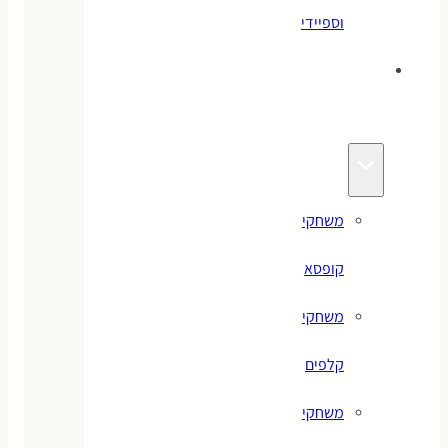
וספיידי
משחקים
לילדים
משחקי
קופסא
משחקי
קלפים
משחקי