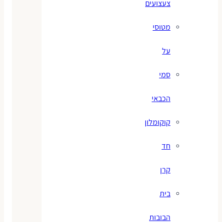
צעצועים
מטוסי
על
סמי
הכבאי
קוקומלון
חד
קרן
בית
הבובות