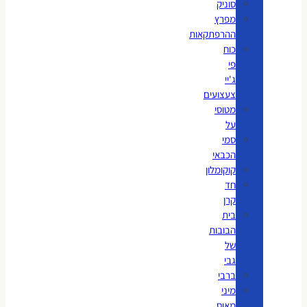
סוניק
מפרץ
ההרפתקאות
כוח
פי
ג'יי
צעצועים
מטוסי
על
סמי
הכבאי
קוקומלון
חד
קרן
בית
הבובות
של
גבי
ברבי
מיני
מאוס