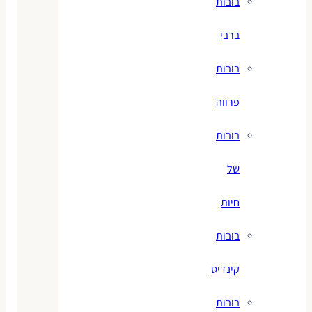
בובות
ברבי
בובות
פרווה
בובות
של
חיות
בובות
קינדיס
בובות