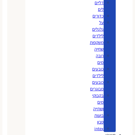
דליים
לים
כדורים
על
גלגלים
לילדים
משקפות
שחייה
רובה
מים
כובעים
לילדים
כובעים
מבוגרים
בקבוקי
מים
ושתייה
בועות
סבון
intex