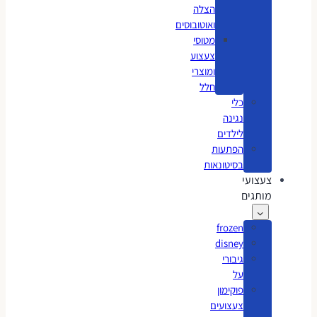
הצלה
ואוטובוסים
מטוסי
צעצוע
ומוצרי
חלל
כלי
נגינה
לילדים
הפתעות
בסיטונאות
צעצועי
מותגים
frozen
disney
גיבורי
על
פוקימון
צעצועים