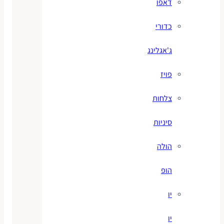
דאפו
כדורי
ג'אגלינג
פויז
צלחות
סיניות
הולה
הופ
יו
יו