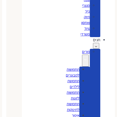
מוצרי
נייר
תיוק
ואחסון
ציוד
משרדי
חגים
פורים
תחפושות
למבוגרים
תחפושת
לילדים
תחפושות
לזוגות
תחפושות
לתינוקות
איפור