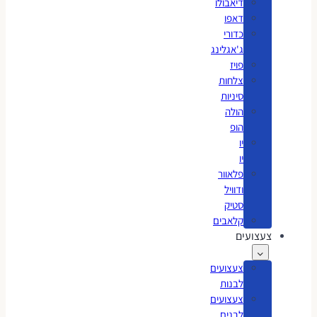
דיאבולו
דאפו
כדורי
ג'אגלינג
פויז
צלחות
סיניות
הולה
הופ
יו
יו
פלאוור
ודוויל
סטיק
קלאבים
צעצועים
צעצועים
לבנות
צעצועים
לבנים