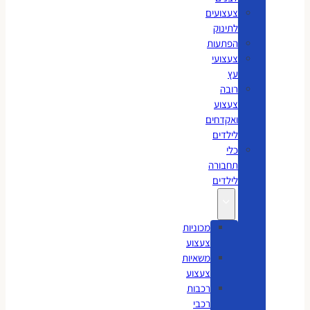
צעצועים
לתינוק
הפתעות
צעצועי
עץ
רובה
צעצוע
ואקדחים
לילדים
כלי
תחבורה
לילדים
מכוניות
צעצוע
משאיות
צעצוע
רכבות
רכבי