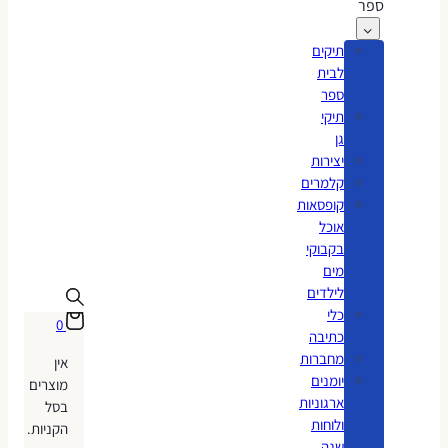
ספר
תיקים
לבית
ספר
תיקי
גן
יצירות
קלמרים
קופסאות
אוכל
בקבוקי
מים
לילדים
כלי
0
כתיבה
מחברות
אין
יומנים
מוצרים
ארגוניות
בסל
ולוחות
הקניות.
שנה