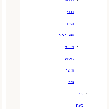
רכבות
רכבי
הצלה
ואוטובוסים
מטוסי
צעצוע
ומוצרי
חלל
כלי
נגינה