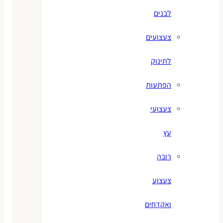
לבנים
צעצועים
לתינוק
הפתעות
צעצועי
עץ
רובה
צעצוע
ואקדחים