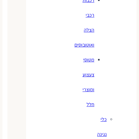
רכבות
רכבי
הצלה
ואוטובוסים
מטוסי
צעצוע
ומוצרי
חלל
כלי
נגינה