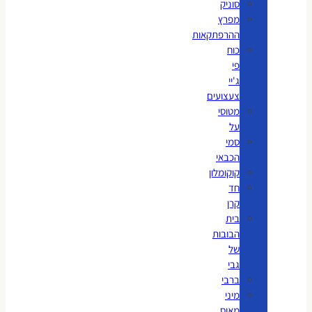
סוניק
מפרץ
ההרפתקאות
כוח
פי
ג'יי
צעצועים
מטוסי
על
סמי
הכבאי
קוקומלון
חד
קרן
בית
הבובות
של
גבי
ברבי
מיני
מאוס