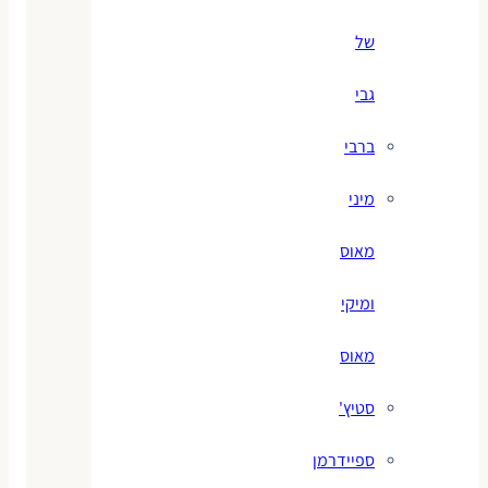
של
גבי
ברבי
מיני
מאוס
ומיקי
מאוס
סטיץ'
ספיידרמן