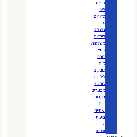
דליים
לים
כדורים
על
גלגלים
לילדים
משקפות
שחייה
רובה
מים
כובעים
לילדים
כובעים
מבוגרים
בקבוקי
מים
ושתייה
בועות
סבון
intex