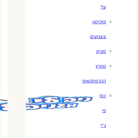
על
פוקימון
צעצועים
סוניק
מפרץ
ההרפתקאות
כוח
פי
ג'יי