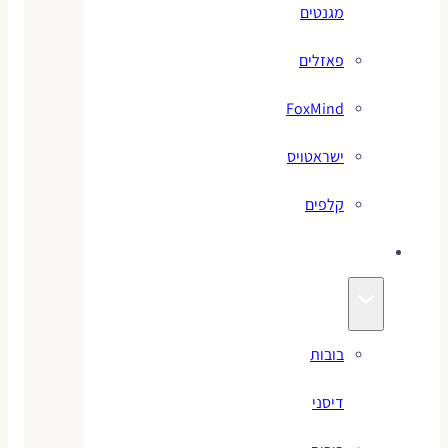
מגנטים
פאזלים
FoxMind
ישראטויס
קלפים
בובות
בובות
דיסני