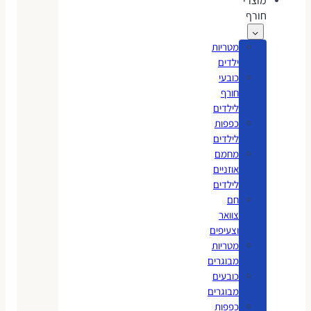
מוצרי
חורף
מטריות
ילדים
כובעי
חורף
לילדים
כפפות
לילדים
מחמם
אוזניים
לילדים
חם
צוואר
וצעיפים
מטריות
מבוגרים
כובעים
מבוגרים
כפפות