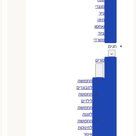
מוצרי
נייר
תיוק
ואחסון
ציוד
משרדי
חגים
פורים
תחפושות
למבוגרים
תחפושת
לילדים
תחפושות
לזוגות
תחפושות
לתינוקות
איפור