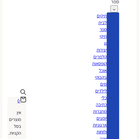
ספר
תיקים
לבית
ספר
תיקי
גן
יצירות
קלמרים
קופסאות
אוכל
בקבוקי
מים
לילדים
כלי
0
כתיבה
מחברות
אין
יומנים
מוצרים
ארגוניות
בסל
ולוחות
הקניות.
שנה