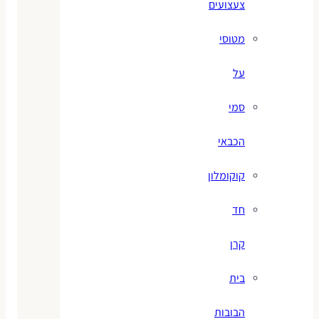
צעצועים
מטוסי
על
סמי
הכבאי
קוקומלון
חד
קרן
בית
הבובות