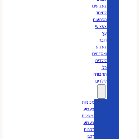
צעצועים
לתינוק
הפתעות
צעצועי
עץ
רובה
צעצוע
ואקדחים
לילדים
כלי
תחבורה
לילדים
מכוניות
צעצוע
משאיות
צעצוע
רכבות
רכבי