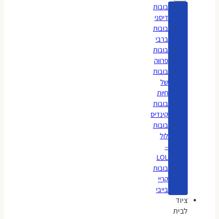
בובות
דיסני
בובות
ברבי
בובות
פרווה
בובות
של
חיות
בובות
קינדיס
בובות
לול
–
LOL
בובות
קריי
בייבי
ציוד
לבית