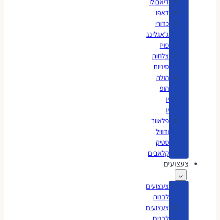
דיאבולו
דאפו
כדורי
ג'אגלינג
פויז
צלחות
סיניות
הולה
הופ
יו
יו
פלאוור
ודוויל
סטיק
קלאבים
צעצועים
צעצועים
לבנות
צעצועים
לבנים