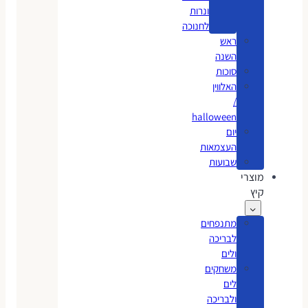
ונרות
לחנוכה
ראש
השנה
סוכות
האלווין
/
halloween
יום
העצמאות
שבועות
מוצרי
קיץ
מתנפחים
לבריכה
ולים
משחקים
לים
ולבריכה