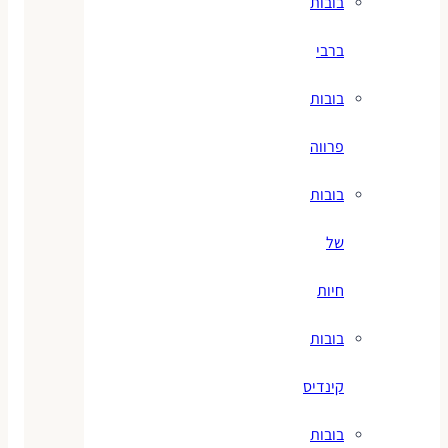
בובות
ברבי
בובות
פרווה
בובות
של
חיות
בובות
קינדיס
בובות