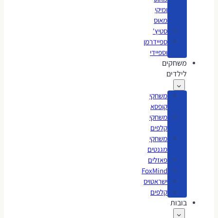
ומיקי
מאוס
סטיץ'
ספיידרמן
וספיידי
משחקים
לילדים
משחקי
קופסא
משחקי
קלפים
משחקי
מגנטים
פאזלים
FoxMind
ישראטויס
קלפים
בובות