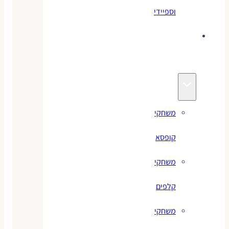
וספיידי
משחקים
לילדים
משחקי
קופסא
משחקי
קלפים
משחקי