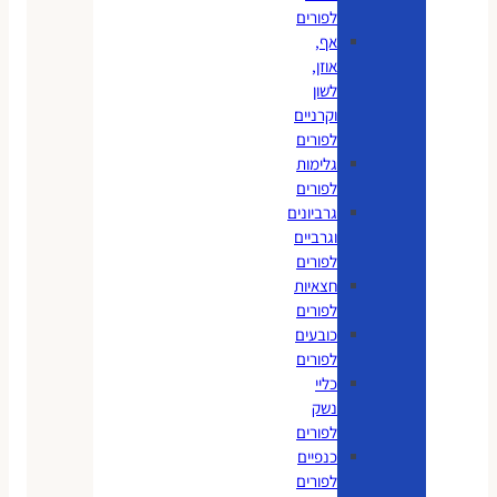
לפורים
אף,
אוזן,
לשון
וקרניים
לפורים
גלימות
לפורים
גרביונים
וגרביים
לפורים
חצאיות
לפורים
כובעים
לפורים
כליי
נשק
לפורים
כנפיים
לפורים