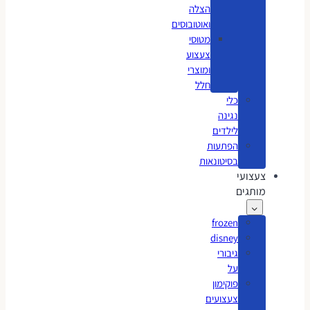
הצלה
ואוטובוסים
מטוסי
צעצוע
ומוצרי
חלל
כלי
נגינה
לילדים
הפתעות
בסיטונאות
צעצועי
מותגים
frozen
disney
גיבורי
על
פוקימון
צעצועים