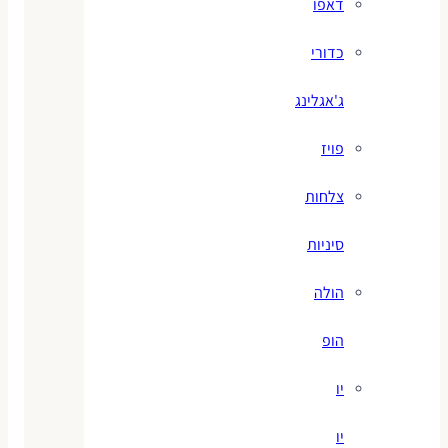
דאפו
כדורי
ג'אגלינג
פויז
צלחות
סיניות
הולה
הופ
יו
יו