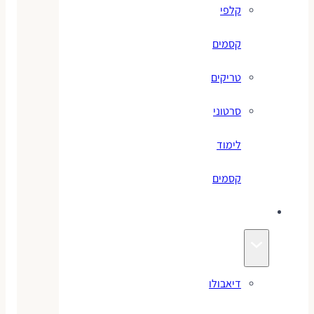
קלפי
קסמים
טריקים
סרטוני
לימוד
קסמים
ג׳אגלינג
דיאבולו