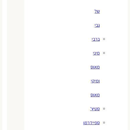
של
גבי
ברבי
מיני
מאוס
ומיקי
מאוס
סטיץ'
ספיידרמן