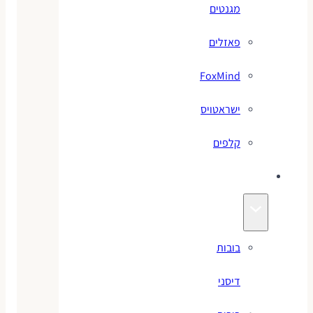
מגנטים
פאזלים
FoxMind
ישראטויס
קלפים
בובות
בובות
דיסני