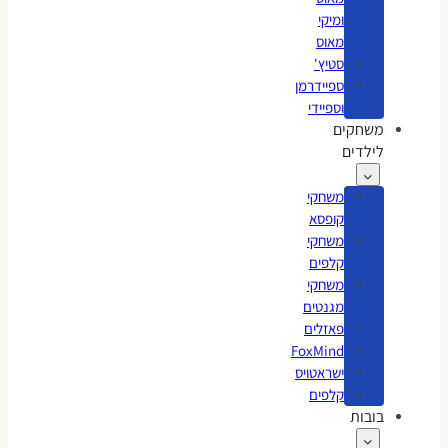
ומיקי
מאוס
סטיץ'
ספיידרמן
וספיידי
משחקים
לילדים
משחקי
קופסא
משחקי
קלפים
משחקי
מגנטים
פאזלים
FoxMind
ישראטויס
קלפים
בובות