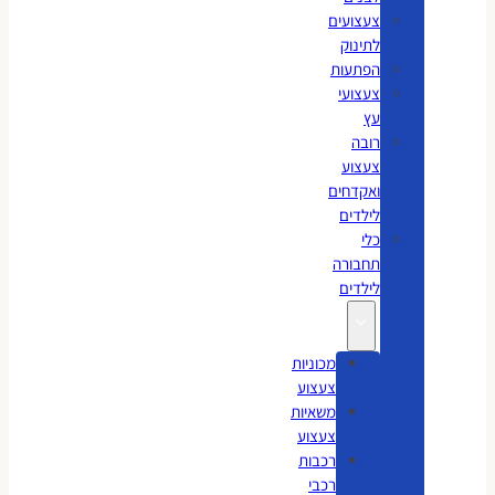
צעצועים
לתינוק
הפתעות
צעצועי
עץ
רובה
צעצוע
ואקדחים
לילדים
כלי
תחבורה
לילדים
מכוניות
צעצוע
משאיות
צעצוע
רכבות
רכבי