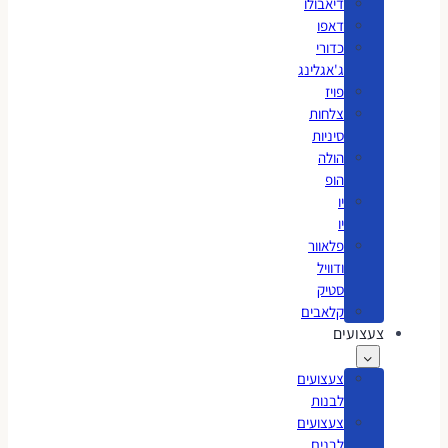
דיאבולו
דאפו
כדורי
ג'אגלינג
פויז
צלחות
סיניות
הולה
הופ
יו
יו
פלאוור
ודוויל
סטיק
קלאבים
צעצועים
צעצועים
לבנות
צעצועים
לבנים