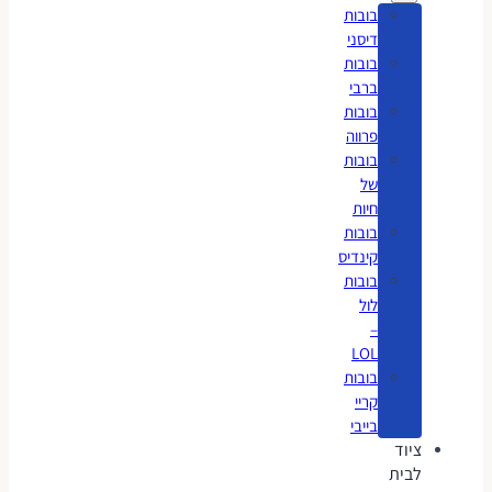
בובות
דיסני
בובות
ברבי
בובות
פרווה
בובות
של
חיות
בובות
קינדיס
בובות
לול
–
LOL
בובות
קריי
בייבי
ציוד
לבית