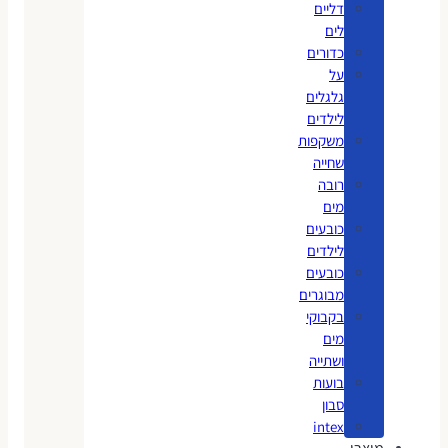
דליים
לים
כדורים
על
גלגלים
לילדים
משקפות
שחייה
רובה
מים
כובעים
לילדים
כובעים
מבוגרים
בקבוקי
מים
ושתייה
בועות
סבון
intex