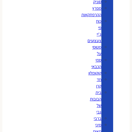
סוניק
מפרץ
ההרפתקאות
כוח
פי
ג'יי
צעצועים
מטוסי
על
סמי
הכבאי
קוקומלון
חד
קרן
בית
הבובות
של
גבי
ברבי
מיני
מאוס