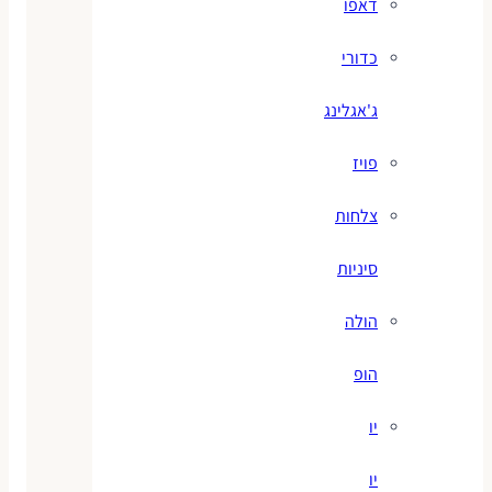
דאפו
כדורי
ג'אגלינג
פויז
צלחות
סיניות
הולה
הופ
יו
יו