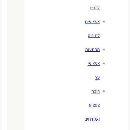
לבנים
צעצועים
לתינוק
הפתעות
צעצועי
עץ
רובה
צעצוע
ואקדחים