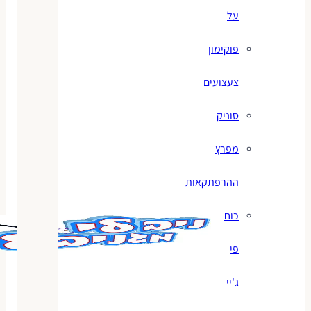
על
פוקימון
צעצועים
סוניק
מפרץ
ההרפתקאות
כוח
פי
ג'יי