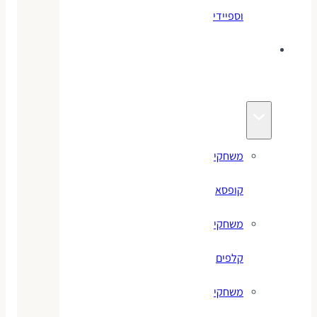
וספיידי
משחקים
לילדים
משחקי
קופסא
משחקי
קלפים
משחקי