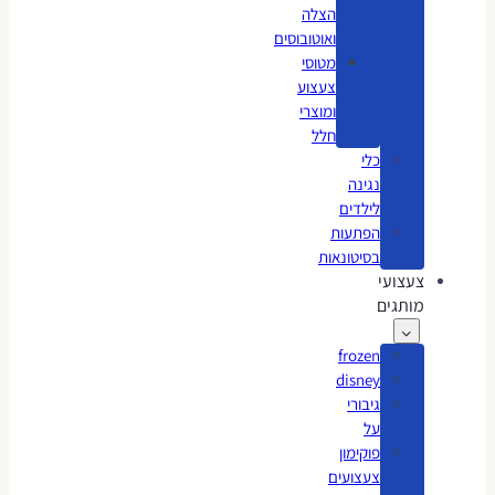
הצלה
ואוטובוסים
מטוסי
צעצוע
ומוצרי
חלל
כלי
נגינה
לילדים
הפתעות
בסיטונאות
צעצועי
מותגים
frozen
disney
גיבורי
על
פוקימון
צעצועים