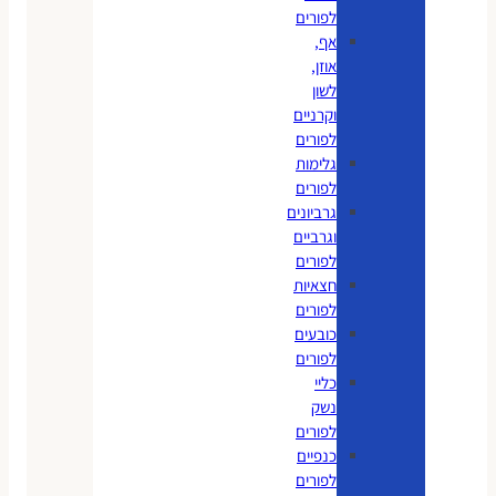
לפורים
אף,
אוזן,
לשון
וקרניים
לפורים
גלימות
לפורים
גרביונים
וגרביים
לפורים
חצאיות
לפורים
כובעים
לפורים
כליי
נשק
לפורים
כנפיים
לפורים