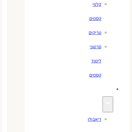
קלפי
קסמים
טריקים
סרטוני
לימוד
קסמים
ג׳אגלינג
דיאבולו