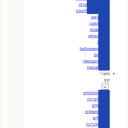
ונרות
לחנוכה
ראש
השנה
סוכות
האלווין
/
halloween
יום
העצמאות
שבועות
מוצרי
קיץ
מתנפחים
לבריכה
ולים
משחקים
לים
ולבריכה