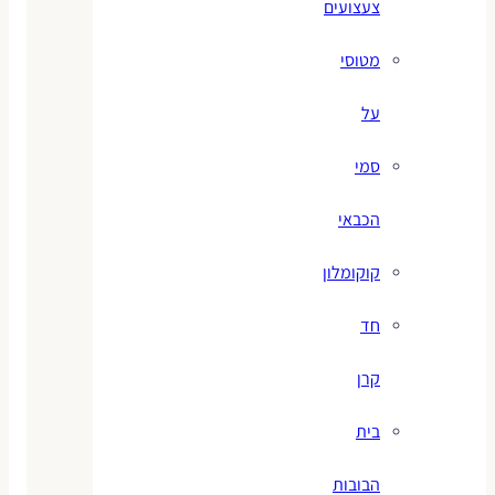
צעצועים
מטוסי
על
סמי
הכבאי
קוקומלון
חד
קרן
בית
הבובות