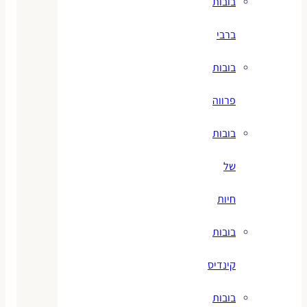
בובות
ברבי
בובות
פרווה
בובות
של
חיות
בובות
קינדיס
בובות