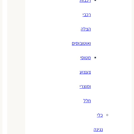
רכבות
רכבי
הצלה
ואוטובוסים
מטוסי
צעצוע
ומוצרי
חלל
כלי
נגינה