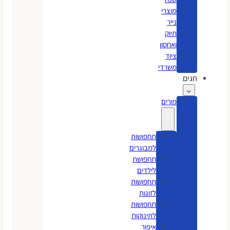
מוצרי
נייר
תיוק
ואחסון
ציוד
משרדי
חגים
פורים
תחפושות
למבוגרים
תחפושת
לילדים
תחפושות
לזוגות
תחפושות
לתינוקות
איפור