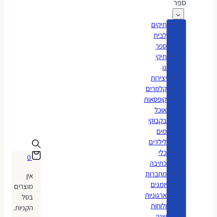
ספר
תיקים
לבית
ספר
תיקי
גן
יצירות
קלמרים
קופסאות
אוכל
בקבוקי
מים
לילדים
כלי
0
כתיבה
מחברות
אין
יומנים
מוצרים
ארגוניות
בסל
ולוחות
הקניות.
שנה