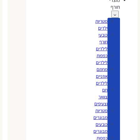
מוצרי
חורף
מטריות
ילדים
כובעי
חורף
לילדים
כפפות
לילדים
מחמם
אוזניים
לילדים
חם
צוואר
וצעיפים
מטריות
מבוגרים
כובעים
מבוגרים
כפפות