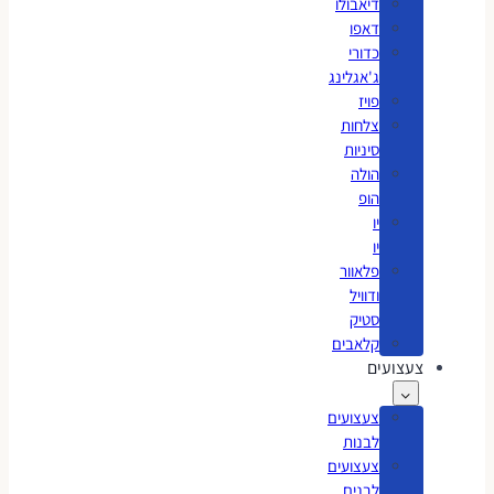
דיאבולו
דאפו
כדורי
ג'אגלינג
פויז
צלחות
סיניות
הולה
הופ
יו
יו
פלאוור
ודוויל
סטיק
קלאבים
צעצועים
צעצועים
לבנות
צעצועים
לבנים