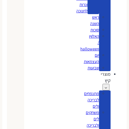
ונרות
לחנוכה
ראש
השנה
סוכות
האלווין
/
halloween
יום
העצמאות
שבועות
מוצרי
קיץ
מתנפחים
לבריכה
ולים
משחקים
לים
ולבריכה