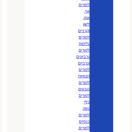
לפורים
אף,
אוזן,
לשון
וקרניים
לפורים
גלימות
לפורים
גרביונים
וגרביים
לפורים
חצאיות
לפורים
כובעים
לפורים
כליי
נשק
לפורים
כנפיים
לפורים