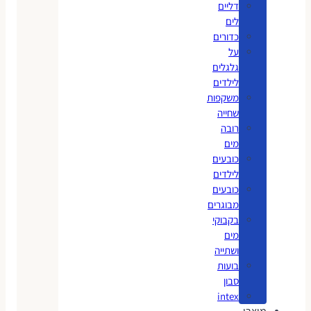
דליים
לים
כדורים
על
גלגלים
לילדים
משקפות
שחייה
רובה
מים
כובעים
לילדים
כובעים
מבוגרים
בקבוקי
מים
ושתייה
בועות
סבון
intex