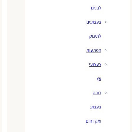
לבנים
צעצועים
לתינוק
הפתעות
צעצועי
עץ
רובה
צעצוע
ואקדחים