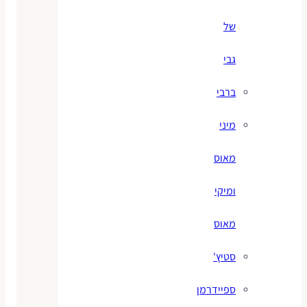
של
גבי
ברבי
מיני
מאוס
ומיקי
מאוס
סטיץ'
ספיידרמן