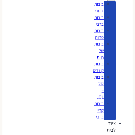
בובות
דיסני
בובות
ברבי
בובות
פרווה
בובות
של
חיות
בובות
קינדיס
בובות
לול
–
LOL
בובות
קריי
בייבי
ציוד
לבית