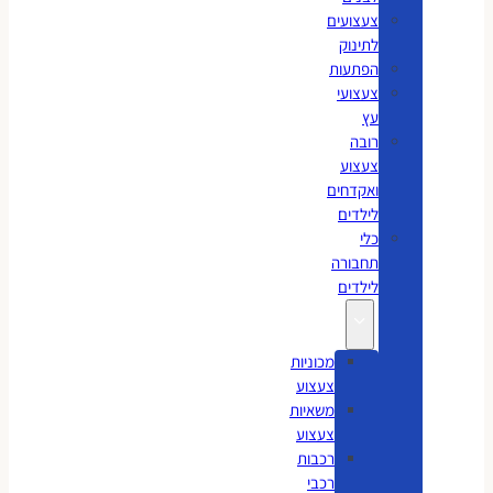
צעצועים
לתינוק
הפתעות
צעצועי
עץ
רובה
צעצוע
ואקדחים
לילדים
כלי
תחבורה
לילדים
מכוניות
צעצוע
משאיות
צעצוע
רכבות
רכבי