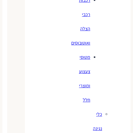
רכבות
רכבי
הצלה
ואוטובוסים
מטוסי
צעצוע
ומוצרי
חלל
כלי
נגינה