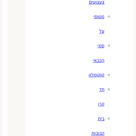
צעצועים
מטוסי
על
סמי
הכבאי
קוקומלון
חד
קרן
בית
הבובות