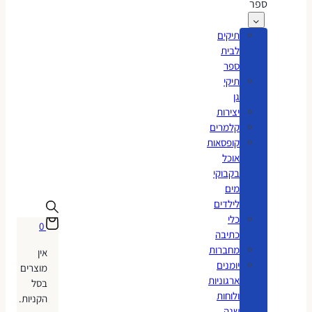
ספר
תיקים
לבית
ספר
תיקי
גן
יצירות
קלמרים
קופסאות
אוכל
בקבוקי
מים
לילדים
כלי
0
כתיבה
מחברות
אין
יומנים
מוצרים
ארגוניות
בסל
ולוחות
הקניות.
שנה