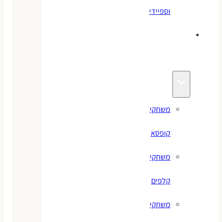
וספיידי
משחקים
לילדים
משחקי
קופסא
משחקי
קלפים
משחקי