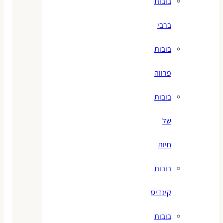
בובות
ברבי
בובות
פרווה
בובות
של
חיות
בובות
קינדיס
בובות