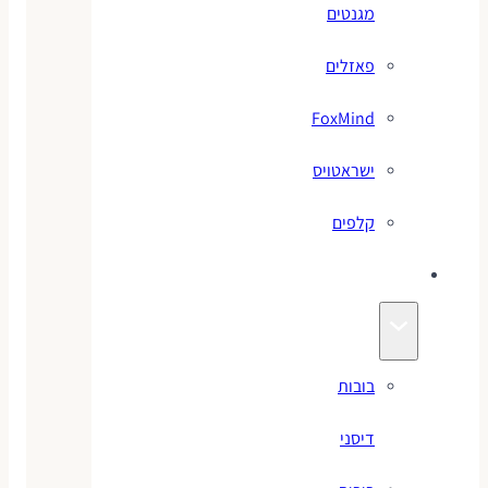
מגנטים
פאזלים
FoxMind
ישראטויס
קלפים
בובות
בובות
דיסני