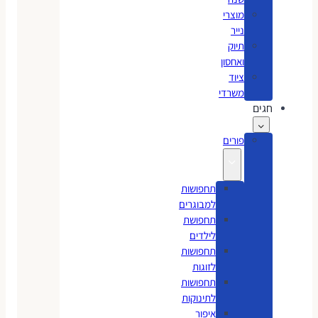
מוצרי
נייר
תיוק
ואחסון
ציוד
משרדי
חגים
פורים
תחפושות
למבוגרים
תחפושת
לילדים
תחפושות
לזוגות
תחפושות
לתינוקות
איפור