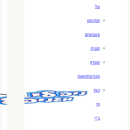
על
פוקימון
צעצועים
סוניק
מפרץ
ההרפתקאות
כוח
פי
ג'יי