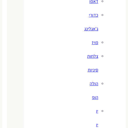
דאפו
כדורי
ג'אגלינג
פויז
צלחות
סיניות
הולה
הופ
יו
יו