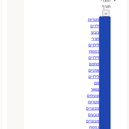
מוצרי
חורף
מטריות
ילדים
כובעי
חורף
לילדים
כפפות
לילדים
מחמם
אוזניים
לילדים
חם
צוואר
וצעיפים
מטריות
מבוגרים
כובעים
מבוגרים
כפפות