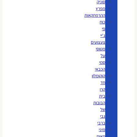
סוניק
מפרץ
ההרפתקאות
כוח
פי
ג'יי
צעצועים
מטוסי
על
סמי
הכבאי
קוקומלון
חד
קרן
בית
הבובות
של
גבי
ברבי
מיני
מאוס