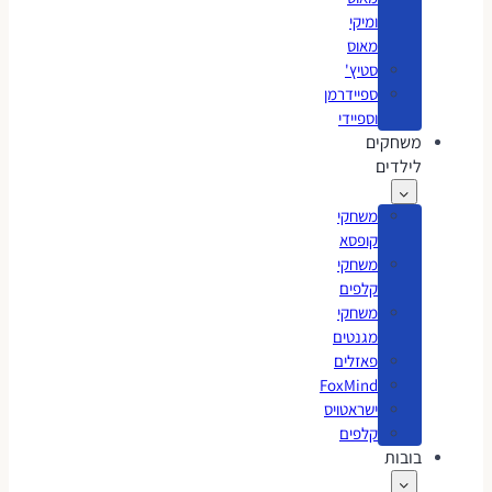
ומיקי
מאוס
סטיץ'
ספיידרמן
וספיידי
משחקים
לילדים
משחקי
קופסא
משחקי
קלפים
משחקי
מגנטים
פאזלים
FoxMind
ישראטויס
קלפים
בובות