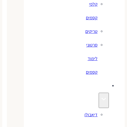
קלפי
קסמים
טריקים
סרטוני
לימוד
קסמים
ג׳אגלינג
דיאבולו