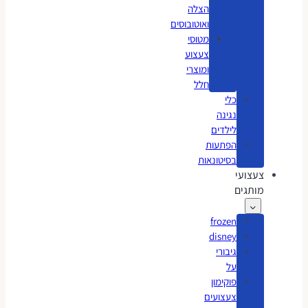
הצלה
ואוטובוסים
מטוסי
צעצוע
ומוצרי
חלל
כלי
נגינה
לילדים
הפתעות
בסיטונאות
צעצועי
מותגים
frozen
disney
גיבורי
על
פוקימון
צעצועים