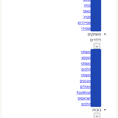
ומיקי
מאוס
סטיץ'
ספיידרמן
וספיידי
משחקים
לילדים
משחקי
קופסא
משחקי
קלפים
משחקי
מגנטים
פאזלים
FoxMind
ישראטויס
קלפים
בובות