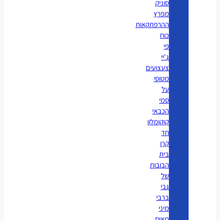
סוניק
מפרץ
ההרפתקאות
כוח
פי
ג'יי
צעצועים
מטוסי
על
סמי
הכבאי
קוקומלון
חד
קרן
בית
הבובות
של
גבי
ברבי
מיני
מאוס