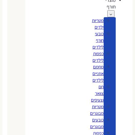
מוצרי
חורף
מטריות
ילדים
כובעי
חורף
לילדים
כפפות
לילדים
מחמם
אוזניים
לילדים
חם
צוואר
וצעיפים
מטריות
מבוגרים
כובעים
מבוגרים
כפפות