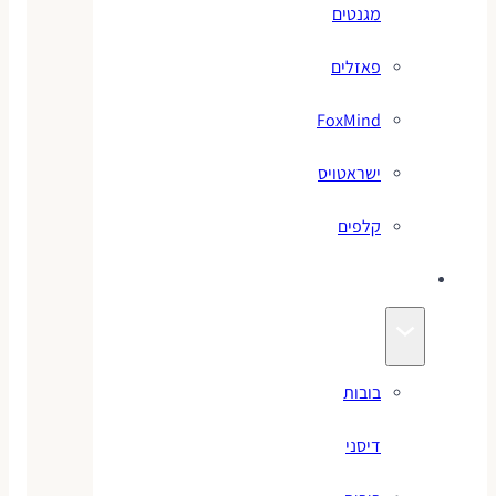
מגנטים
פאזלים
FoxMind
ישראטויס
קלפים
בובות
בובות
דיסני