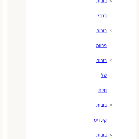
בובות
ברבי
בובות
פרווה
בובות
של
חיות
בובות
קינדיס
בובות