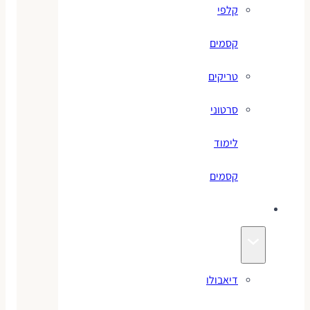
קלפי
קסמים
טריקים
סרטוני
לימוד
קסמים
ג׳אגלינג
דיאבולו