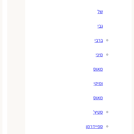
של
גבי
ברבי
מיני
מאוס
ומיקי
מאוס
סטיץ'
ספיידרמן