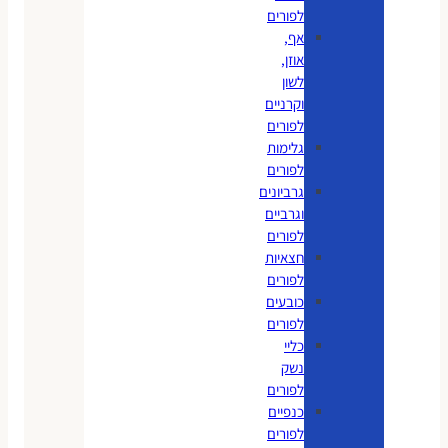
לפורים
אף,
אוזן,
לשון
וקרניים
לפורים
גלימות
לפורים
גרביונים
וגרביים
לפורים
חצאיות
לפורים
כובעים
לפורים
כליי
נשק
לפורים
כנפיים
לפורים