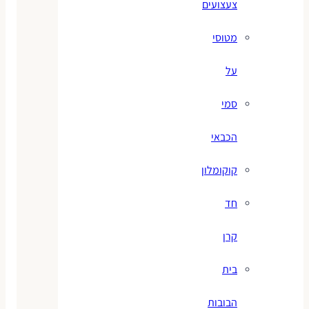
צעצועים
מטוסי
על
סמי
הכבאי
קוקומלון
חד
קרן
בית
הבובות