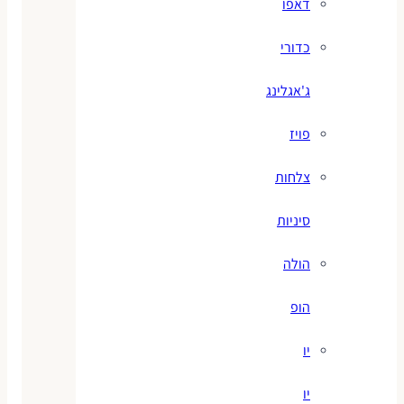
דאפו
כדורי
ג'אגלינג
פויז
צלחות
סיניות
הולה
הופ
יו
יו