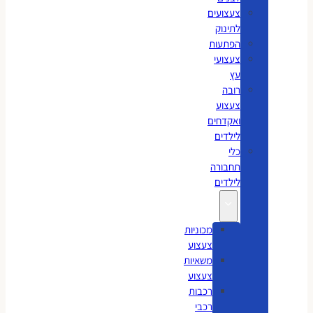
צעצועים
לתינוק
הפתעות
צעצועי
עץ
רובה
צעצוע
ואקדחים
לילדים
כלי
תחבורה
לילדים
מכוניות
צעצוע
משאיות
צעצוע
רכבות
רכבי