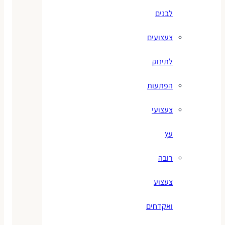
לבנים
צעצועים
לתינוק
הפתעות
צעצועי
עץ
רובה
צעצוע
ואקדחים