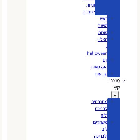
ונרות
לחנוכה
ראש
השנה
סוכות
האלווין
/
halloween
יום
העצמאות
שבועות
מוצרי
קיץ
מתנפחים
לבריכה
ולים
משחקים
לים
ולבריכה