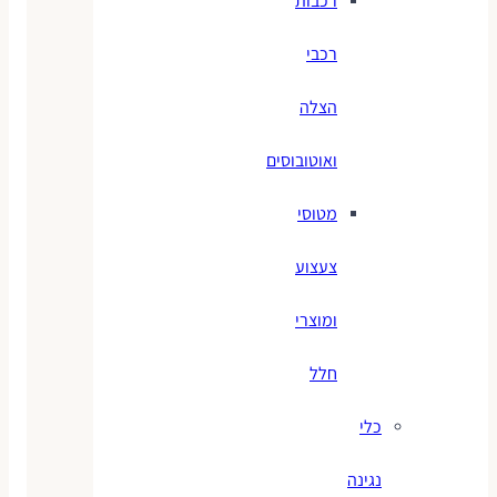
רכבות
רכבי
הצלה
ואוטובוסים
מטוסי
צעצוע
ומוצרי
חלל
כלי
נגינה