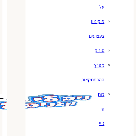
על
פוקימון
צעצועים
סוניק
מפרץ
ההרפתקאות
כוח
פי
ג'יי