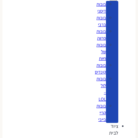
בובות
דיסני
בובות
ברבי
בובות
פרווה
בובות
של
חיות
בובות
קינדיס
בובות
לול
–
LOL
בובות
קריי
בייבי
ציוד
לבית