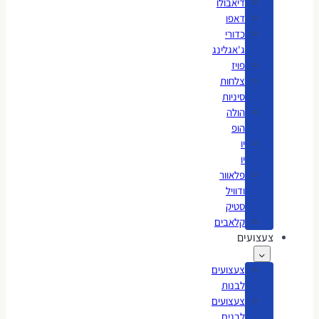
דיאבולו
דאפו
כדורי
ג'אגלינג
פויז
צלחות
סיניות
הולה
הופ
יו
יו
פלאוור
ודוויל
סטיק
קלאבים
צעצועים
צעצועים
לבנות
צעצועים
לבנים