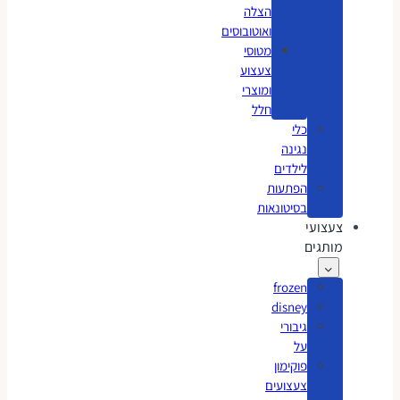
הצלה
ואוטובוסים
מטוסי
צעצוע
ומוצרי
חלל
כלי
נגינה
לילדים
הפתעות
בסיטונאות
צעצועי
מותגים
frozen
disney
גיבורי
על
פוקימון
צעצועים