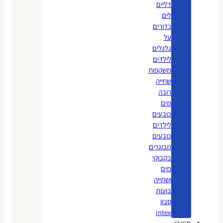
דליים
לים
כדורים
על
גלגלים
לילדים
משקפות
שחייה
רובה
מים
כובעים
לילדים
כובעים
מבוגרים
בקבוקי
מים
ושתייה
בועות
סבון
intex