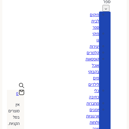
ספר
תיקים
לבית
ספר
תיקי
גן
יצירות
קלמרים
קופסאות
אוכל
בקבוקי
מים
לילדים
כלי
0
כתיבה
מחברות
אין
יומנים
מוצרים
ארגוניות
בסל
ולוחות
הקניות.
שנה