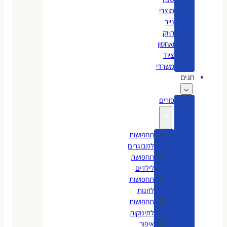
מוצרי
נייר
תיוק
ואחסון
ציוד
משרדי
חגים
פורים
תחפושות
למבוגרים
תחפושת
לילדים
תחפושות
לזוגות
תחפושות
לתינוקות
איפור