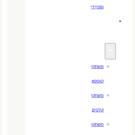
וספיידי
משחקים
לילדים
משחקי
קופסא
משחקי
קלפים
משחקי