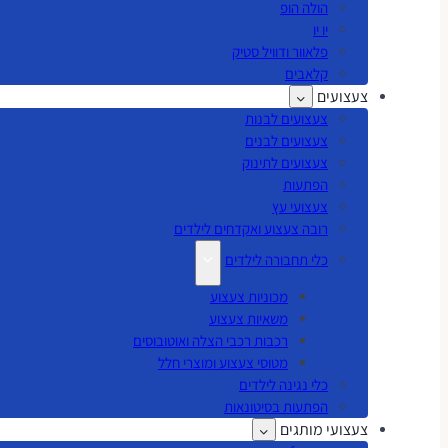
הולה הופ
יו יו
פלאוור ודוויל סטיק
קלאבים
צעצועים
צעצועים לבנות
צעצועים לבנים
צעצועים לתינוק
הפתעות
צעצועי עץ
רובה צעצוע ואקדחים לילדים
כלי תחבורה לילדים
מכוניות צעצוע
משאיות צעצוע
רכבות רכבי הצלה ואוטובוסים
מטוסי צעצוע ומוצרי חלל
כלי נגינה לילדים
הפתעות בסיטונאות
צעצועי מותגים