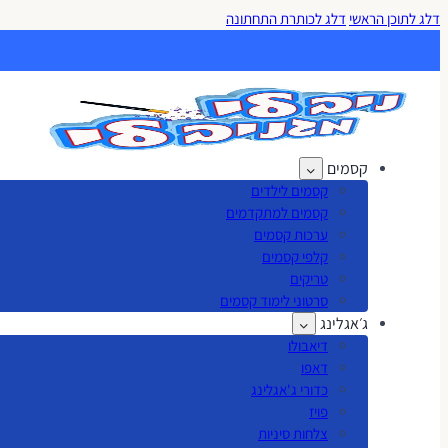
דלג לתוכן הראשי
דלג לכותרת התחתונה
קסמים
קסמים לילדים
קסמים למתקדמים
ערכות קסמים
קלפי קסמים
טריקים
סרטוני לימוד קסמים
ג׳אגלינג
דיאבולו
דאפו
כדורי ג'אגלינג
פויז
צלחות סיניות