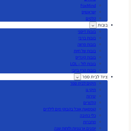
FoxMind
ישראטויס
קלפים
בובות
בובות דיסני
בובות ברבי
בובות פרווה
בובות של חיות
בובות קינדיס
בובות לול – LOL
בובות קריי בייבי
ציוד לבית ספר
תיקים לבית ספר
תיקי גן
יצירות
קלמרים
קופסאות אוכל בקבוקי מים לילדים
כלי כתיבה
מחברות
יומנים ארגוניות ולוחות שנה