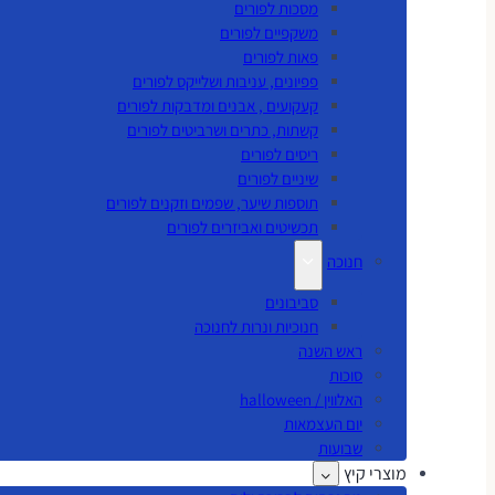
מסכות לפורים
משקפיים לפורים
פאות לפורים
פפיונים, עניבות ושלייקס לפורים
קעקועים , אבנים ומדבקות לפורים
קשתות, כתרים ושרביטים לפורים
ריסים לפורים
שיניים לפורים
תוספות שיער, שפמים וזקנים לפורים
תכשיטים ואביזרים לפורים
חנוכה
סביבונים
חנוכיות ונרות לחנוכה
ראש השנה
סוכות
האלווין / halloween
יום העצמאות
שבועות
מוצרי קיץ