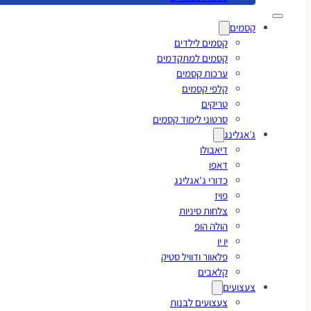
קסמים
קסמים לילדים
קסמים למתקדמים
ערכות קסמים
קלפי קסמים
טריקים
סרטוני לימוד קסמים
ג׳אגלינג
דיאבולו
דאפו
כדורי ג'אגלינג
פויז
צלחות סיניות
הולה הופ
יו יו
פלאוור ודוויל סטיק
קלאבים
צעצועים
צעצועים לבנות