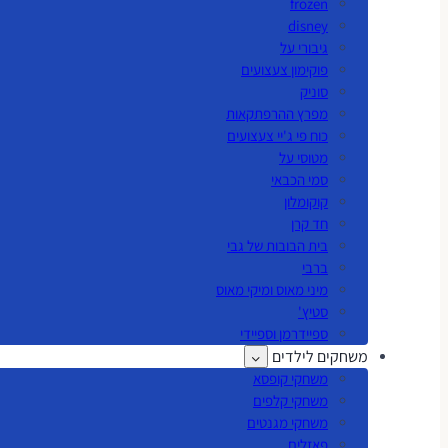
frozen
disney
גיבורי על
פוקימון צעצועים
סוניק
מפרץ ההרפתקאות
כוח פי ג'יי צעצועים
מטוסי על
סמי הכבאי
קוקומלון
חד קרן
בית הבובות של גבי
ברבי
מיני מאוס ומיקי מאוס
סטיץ'
ספיידרמן וספיידי
משחקים לילדים
משחקי קופסא
משחקי קלפים
משחקי מגנטים
פאזלים