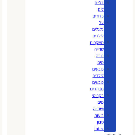
דליים
לים
כדורים
על
גלגלים
לילדים
משקפות
שחייה
רובה
מים
כובעים
לילדים
כובעים
מבוגרים
בקבוקי
מים
ושתייה
בועות
סבון
intex