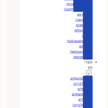
ונרות
לחנוכה
ראש
השנה
סוכות
האלווין
/
halloween
יום
העצמאות
שבועות
מוצרי
קיץ
מתנפחים
לבריכה
ולים
משחקים
לים
ולבריכה