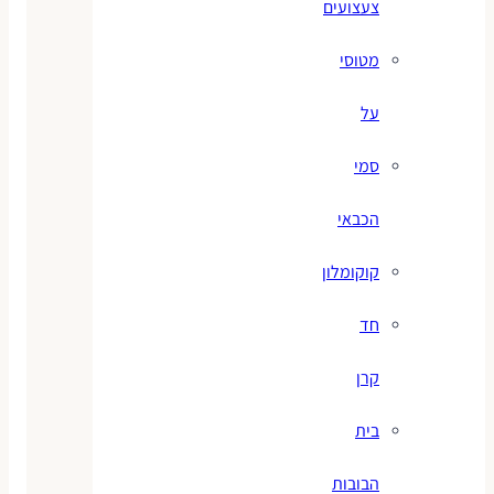
צעצועים
מטוסי
על
סמי
הכבאי
קוקומלון
חד
קרן
בית
הבובות