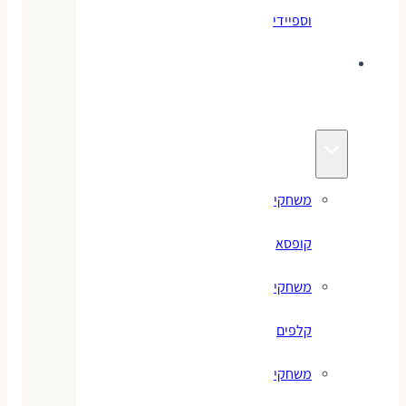
וספיידי
משחקים
לילדים
משחקי
קופסא
משחקי
קלפים
משחקי