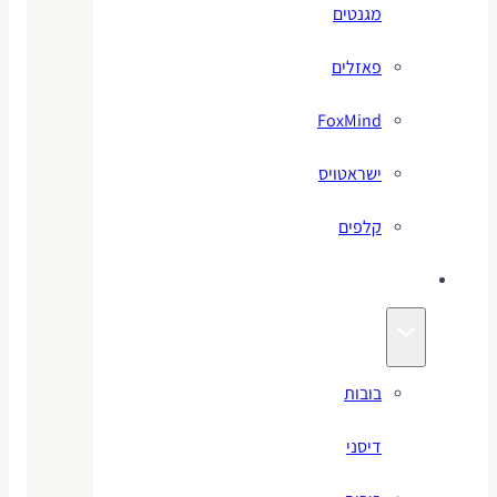
מגנטים
פאזלים
FoxMind
ישראטויס
קלפים
בובות
בובות
דיסני