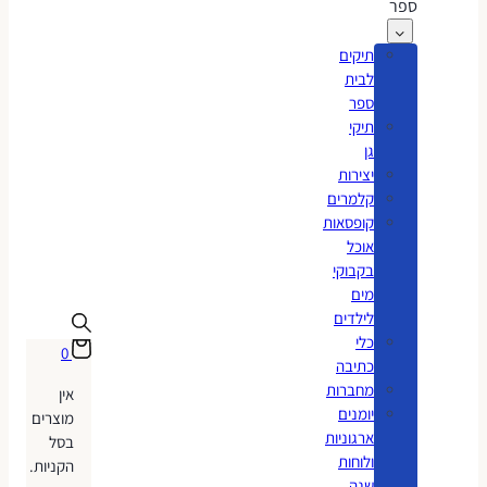
ספר
תיקים
לבית
ספר
תיקי
גן
יצירות
קלמרים
קופסאות
אוכל
בקבוקי
מים
לילדים
כלי
0
כתיבה
מחברות
אין
יומנים
מוצרים
ארגוניות
בסל
ולוחות
הקניות.
שנה