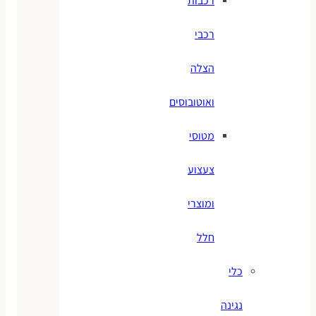
רכבות
רכבי
הצלה
ואוטובוסים
מטוסי
צעצוע
ומוצרי
חלל
כלי
נגינה