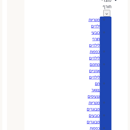
מוצרי
חורף
מטריות
ילדים
כובעי
חורף
לילדים
כפפות
לילדים
מחמם
אוזניים
לילדים
חם
צוואר
וצעיפים
מטריות
מבוגרים
כובעים
מבוגרים
כפפות