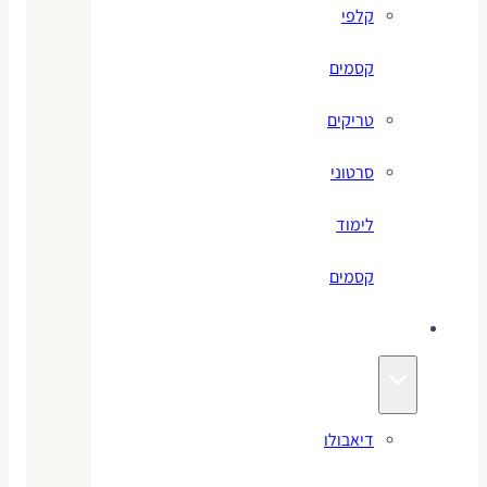
קלפי
קסמים
טריקים
סרטוני
לימוד
קסמים
ג׳אגלינג
דיאבולו