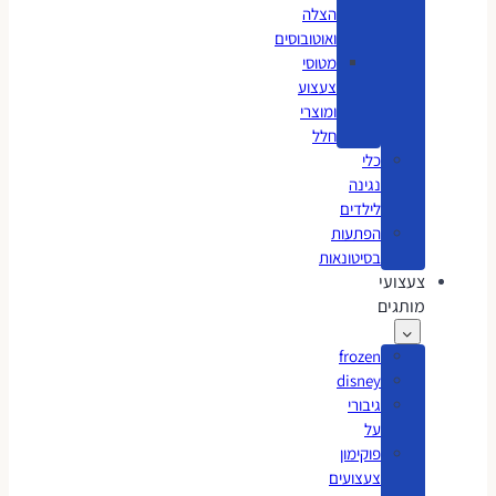
הצלה
ואוטובוסים
מטוסי
צעצוע
ומוצרי
חלל
כלי
נגינה
לילדים
הפתעות
בסיטונאות
צעצועי
מותגים
frozen
disney
גיבורי
על
פוקימון
צעצועים