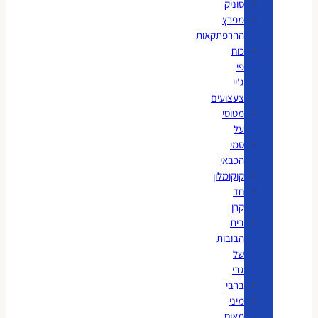
סוניק
מפרץ
ההרפתקאות
כוח
פי
ג'יי
צעצועים
מטוסי
על
סמי
הכבאי
קוקומלון
חד
קרן
בית
הבובות
של
גבי
ברבי
מיני
מאוס