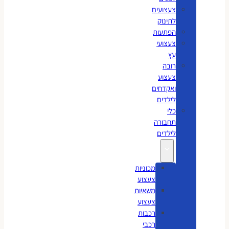
צעצועים
לתינוק
הפתעות
צעצועי
עץ
רובה
צעצוע
ואקדחים
לילדים
כלי
תחבורה
לילדים
מכוניות
צעצוע
משאיות
צעצוע
רכבות
רכבי