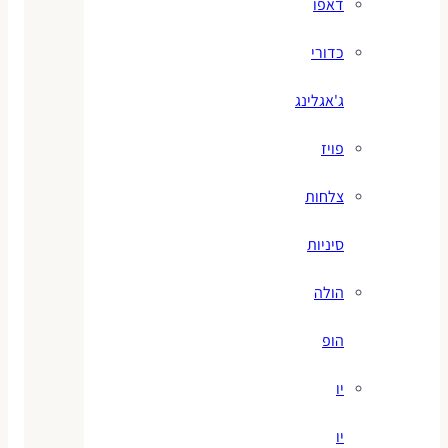
דאפו
כדורי
ג'אגלינג
פויז
צלחות
סיניות
הולה
הופ
יו
יו