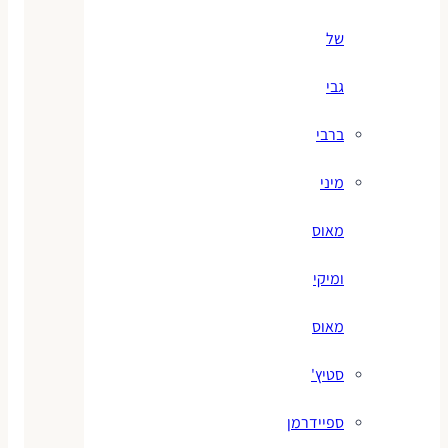
של
גבי
ברבי
מיני
מאוס
ומיקי
מאוס
סטיץ'
ספיידרמן