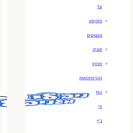
על
פוקימון
צעצועים
סוניק
מפרץ
ההרפתקאות
כוח
פי
ג'יי