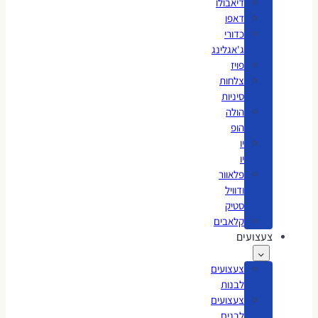
דיאבולו
דאפו
כדורי
ג'אגלינג
פויז
צלחות
סיניות
הולה
הופ
יו
יו
פלאוור
ודוויל
סטיק
קלאבים
צעצועים
צעצועים
לבנות
צעצועים
לבנים