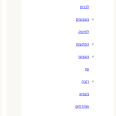
לבנים
צעצועים
לתינוק
הפתעות
צעצועי
עץ
רובה
צעצוע
ואקדחים