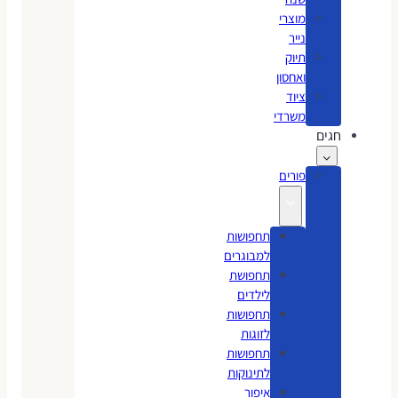
מוצרי
נייר
תיוק
ואחסון
ציוד
משרדי
חגים
פורים
תחפושות
למבוגרים
תחפושת
לילדים
תחפושות
לזוגות
תחפושות
לתינוקות
איפור