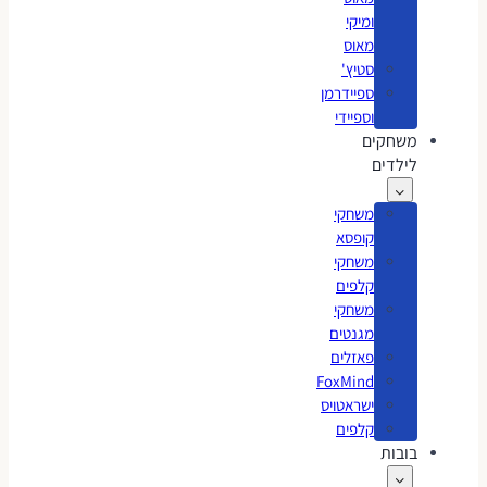
ומיקי
מאוס
סטיץ'
ספיידרמן
וספיידי
משחקים
לילדים
משחקי
קופסא
משחקי
קלפים
משחקי
מגנטים
פאזלים
FoxMind
ישראטויס
קלפים
בובות