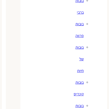
בובות
ברבי
בובות
פרווה
בובות
של
חיות
בובות
קינדיס
בובות