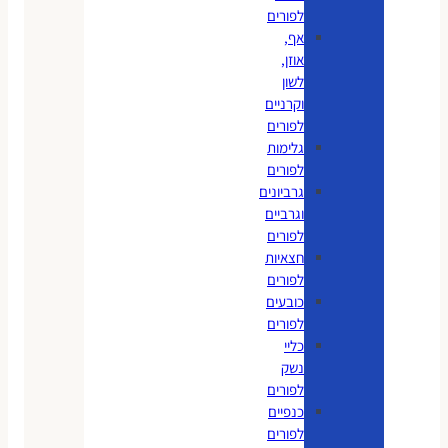
לפורים
אף,
אוזן,
לשון
וקרניים
לפורים
גלימות
לפורים
גרביונים
וגרביים
לפורים
חצאיות
לפורים
כובעים
לפורים
כליי
נשק
לפורים
כנפיים
לפורים