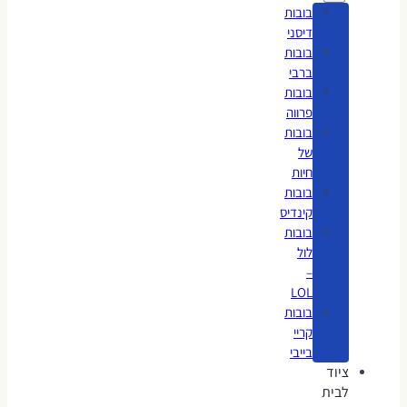
בובות
דיסני
בובות
ברבי
בובות
פרווה
בובות
של
חיות
בובות
קינדיס
בובות
לול
–
LOL
בובות
קריי
בייבי
ציוד
לבית