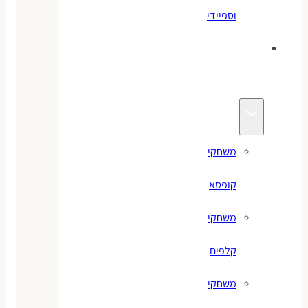
וספיידי
משחקים
לילדים
משחקי
קופסא
משחקי
קלפים
משחקי