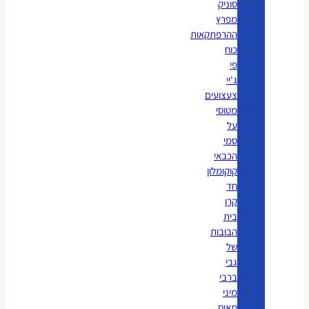
סוניק
מפרץ
ההרפתקאות
כוח
פי
ג'יי
צעצועים
מטוסי
על
סמי
הכבאי
קוקומלון
חד
קרן
בית
הבובות
של
גבי
ברבי
מיני
מאוס