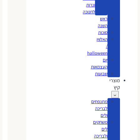
ונרות
לחנוכה
ראש
השנה
סוכות
האלווין
/
halloween
יום
העצמאות
שבועות
מוצרי
קיץ
מתנפחים
לבריכה
ולים
משחקים
לים
ולבריכה