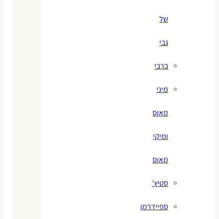
של
גבי
ברבי
מיני
מאוס
ומיקי
מאוס
סטיץ'
ספיידרמן