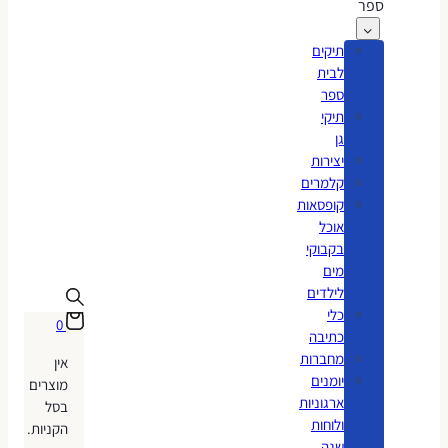
ספר
תיקים
לבית
ספר
תיקי
גן
יצירות
קלמרים
קופסאות
אוכל
בקבוקי
מים
לילדים
כלי
0
כתיבה
מחברות
אין
יומנים
מוצרים
ארגוניות
בסל
ולוחות
הקניות.
שנה