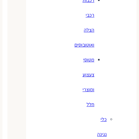
רכבות
רכבי
הצלה
ואוטובוסים
מטוסי
צעצוע
ומוצרי
חלל
כלי
נגינה