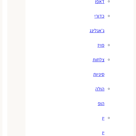
דאפו
כדורי
ג'אגלינג
פויז
צלחות
סיניות
הולה
הופ
יו
יו