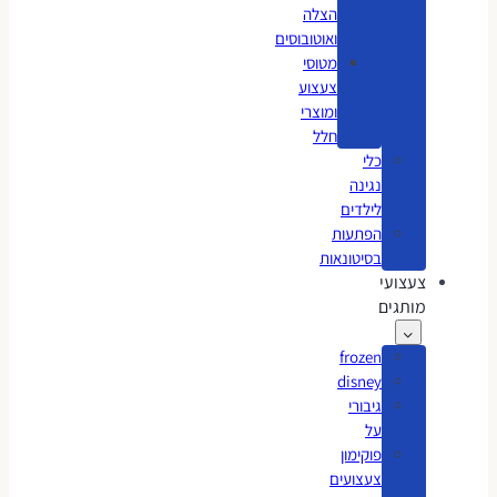
הצלה
ואוטובוסים
מטוסי
צעצוע
ומוצרי
חלל
כלי
נגינה
לילדים
הפתעות
בסיטונאות
צעצועי
מותגים
frozen
disney
גיבורי
על
פוקימון
צעצועים