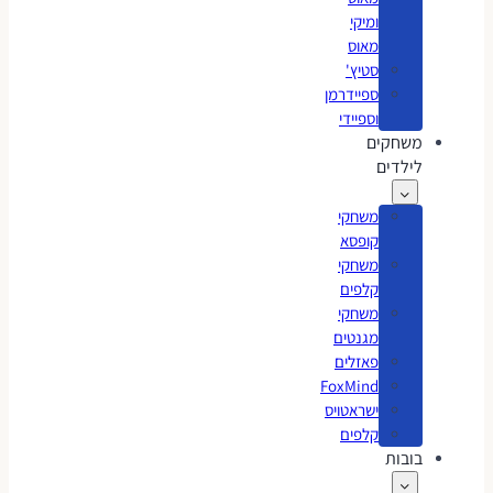
ומיקי
מאוס
סטיץ'
ספיידרמן
וספיידי
משחקים
לילדים
משחקי
קופסא
משחקי
קלפים
משחקי
מגנטים
פאזלים
FoxMind
ישראטויס
קלפים
בובות