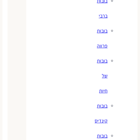
בובות
ברבי
בובות
פרווה
בובות
של
חיות
בובות
קינדיס
בובות