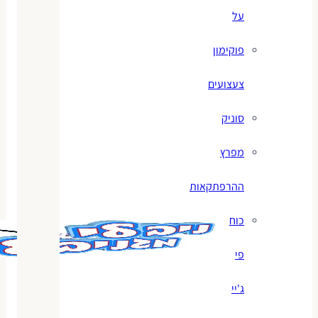
על
פוקימון
צעצועים
סוניק
מפרץ
ההרפתקאות
כוח
פי
ג'יי