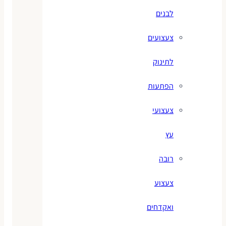
לבנים
צעצועים
לתינוק
הפתעות
צעצועי
עץ
רובה
צעצוע
ואקדחים