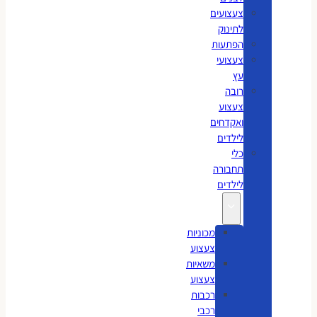
צעצועים
לתינוק
הפתעות
צעצועי
עץ
רובה
צעצוע
ואקדחים
לילדים
כלי
תחבורה
לילדים
מכוניות
צעצוע
משאיות
צעצוע
רכבות
רכבי