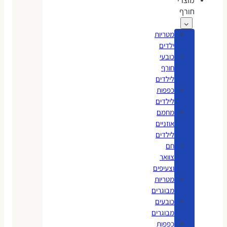
מוצרי
חורף
מטריות
ילדים
כובעי
חורף
לילדים
כפפות
לילדים
מחמם
אוזניים
לילדים
חם
צוואר
וצעיפים
מטריות
מבוגרים
כובעים
מבוגרים
כפפות