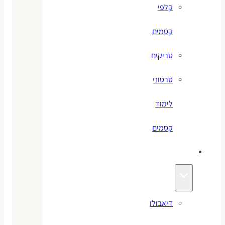
קלפי
קסמים
טריקים
סרטוני
לימוד
קסמים
ג׳אגלינג
דיאבולו