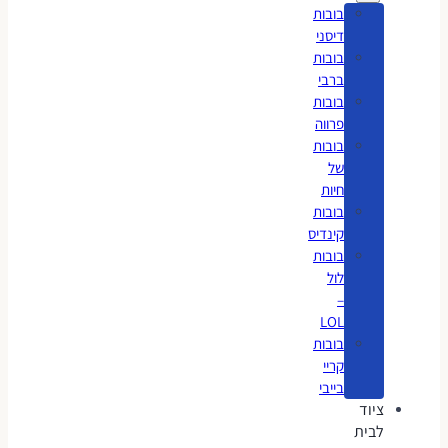
בובות
דיסני
בובות
ברבי
בובות
פרווה
בובות
של
חיות
בובות
קינדיס
בובות
לול
–
LOL
בובות
קריי
בייבי
ציוד
לבית