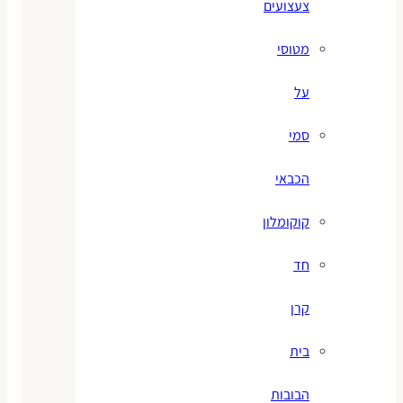
צעצועים
מטוסי
על
סמי
הכבאי
קוקומלון
חד
קרן
בית
הבובות