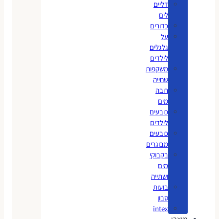
דליים
לים
כדורים
על
גלגלים
לילדים
משקפות
שחייה
רובה
מים
כובעים
לילדים
כובעים
מבוגרים
בקבוקי
מים
ושתייה
בועות
סבון
intex