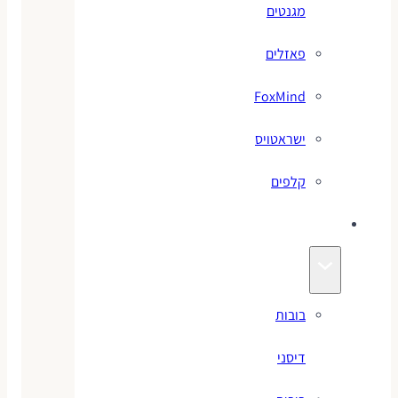
מגנטים
פאזלים
FoxMind
ישראטויס
קלפים
בובות
בובות
דיסני