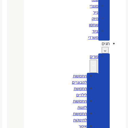
מוצרי
נייר
תיוק
ואחסון
ציוד
משרדי
חגים
פורים
תחפושות
למבוגרים
תחפושת
לילדים
תחפושות
לזוגות
תחפושות
לתינוקות
איפור