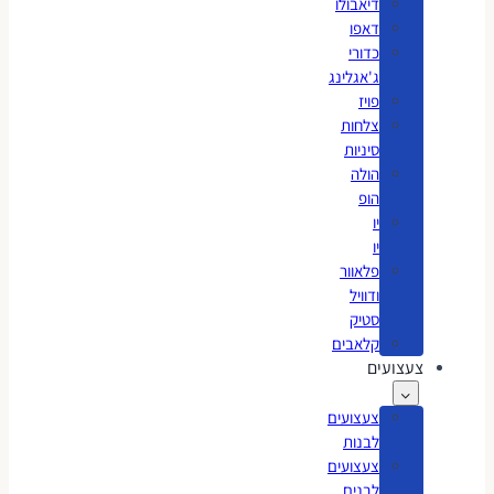
דיאבולו
דאפו
כדורי
ג'אגלינג
פויז
צלחות
סיניות
הולה
הופ
יו
יו
פלאוור
ודוויל
סטיק
קלאבים
צעצועים
צעצועים
לבנות
צעצועים
לבנים