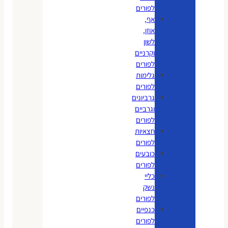
לפורים
אף,
אוזן,
לשון
וקרניים
לפורים
גלימות
לפורים
גרביונים
וגרביים
לפורים
חצאיות
לפורים
כובעים
לפורים
כליי
נשק
לפורים
כנפיים
לפורים