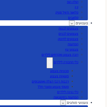
הולה הופ
יו יו
פלאוור ודוויל סטיק
קלאבים
צעצועים
צעצועים לבנות
צעצועים לבנים
צעצועים לתינוק
הפתעות
צעצועי עץ
רובה צעצוע ואקדחים לילדים
כלי תחבורה לילדים
מכוניות צעצוע
משאיות צעצוע
רכבות רכבי הצלה ואוטובוסים
מטוסי צעצוע ומוצרי חלל
כלי נגינה לילדים
הפתעות בסיטונאות
צעצועי מותגים