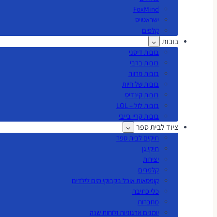
FoxMind
ישראטויס
קלפים
בובות
בובות דיסני
בובות ברבי
בובות פרווה
בובות של חיות
בובות קינדיס
בובות לול – LOL
בובות קריי בייבי
ציוד לבית ספר
תיקים לבית ספר
תיקי גן
יצירות
קלמרים
קופסאות אוכל בקבוקי מים לילדים
כלי כתיבה
מחברות
יומנים ארגוניות ולוחות שנה