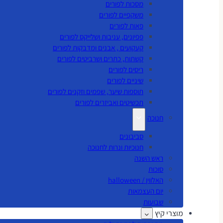
מסכות לפורים
משקפיים לפורים
פאות לפורים
פפיונים, עניבות ושלייקס לפורים
קעקועים , אבנים ומדבקות לפורים
קשתות, כתרים ושרביטים לפורים
ריסים לפורים
שיניים לפורים
תוספות שיער, שפמים וזקנים לפורים
תכשיטים ואביזרים לפורים
חנוכה
סביבונים
חנוכיות ונרות לחנוכה
ראש השנה
סוכות
האלווין / halloween
יום העצמאות
שבועות
מוצרי קיץ