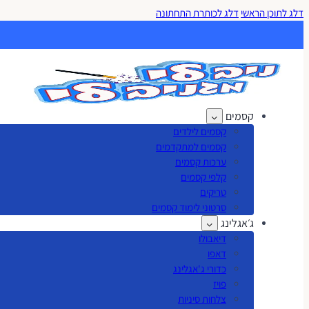
דלג לתוכן הראשי
דלג לכותרת התחתונה
קסמים
קסמים לילדים
קסמים למתקדמים
ערכות קסמים
קלפי קסמים
טריקים
סרטוני לימוד קסמים
ג׳אגלינג
דיאבולו
דאפו
כדורי ג'אגלינג
פויז
צלחות סיניות