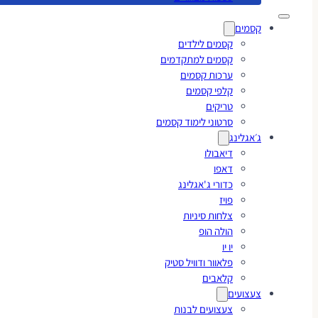
קסמים
קסמים לילדים
קסמים למתקדמים
ערכות קסמים
קלפי קסמים
טריקים
סרטוני לימוד קסמים
ג׳אגלינג
דיאבולו
דאפו
כדורי ג'אגלינג
פויז
צלחות סיניות
הולה הופ
יו יו
פלאוור ודוויל סטיק
קלאבים
צעצועים
צעצועים לבנות