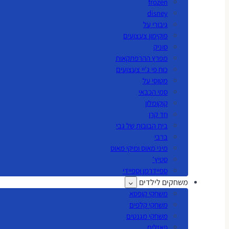
frozen
disney
גיבורי על
פוקימון צעצועים
סוניק
מפרץ ההרפתקאות
כוח פי ג'יי צעצועים
מטוסי על
סמי הכבאי
קוקומלון
חד קרן
בית הבובות של גבי
ברבי
מיני מאוס ומיקי מאוס
סטיץ'
ספיידרמן וספיידי
משחקים לילדים
משחקי קופסא
משחקי קלפים
משחקי מגנטים
פאזלים