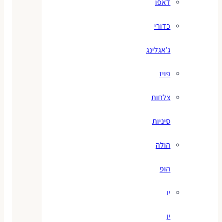
דאפו
כדורי
ג'אגלינג
פויז
צלחות
סיניות
הולה
הופ
יו
יו