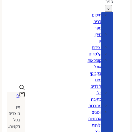
ספר
תיקים
לבית
ספר
תיקי
גן
יצירות
קלמרים
קופסאות
אוכל
בקבוקי
מים
לילדים
כלי
0
כתיבה
מחברות
אין
יומנים
מוצרים
ארגוניות
בסל
ולוחות
הקניות.
שנה