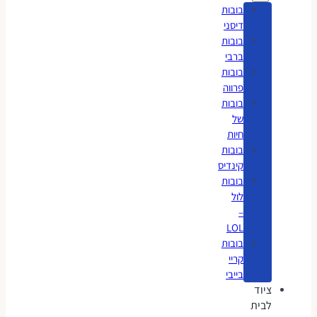
בובות
דיסני
בובות
ברבי
בובות
פרווה
בובות
של
חיות
בובות
קינדיס
בובות
לול
–
LOL
בובות
קריי
בייבי
ציוד
לבית