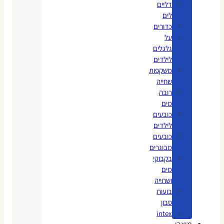
דליים
לים
כדורים
על
גלגלים
לילדים
משקפות
שחייה
רובה
מים
כובעים
לילדים
כובעים
מבוגרים
בקבוקי
מים
ושתייה
בועות
סבון
intex