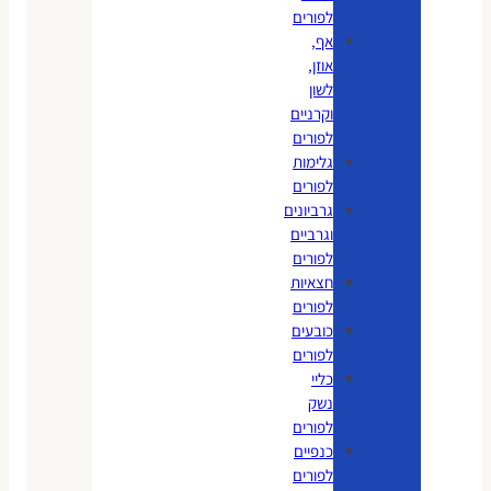
לפורים
אף,
אוזן,
לשון
וקרניים
לפורים
גלימות
לפורים
גרביונים
וגרביים
לפורים
חצאיות
לפורים
כובעים
לפורים
כליי
נשק
לפורים
כנפיים
לפורים