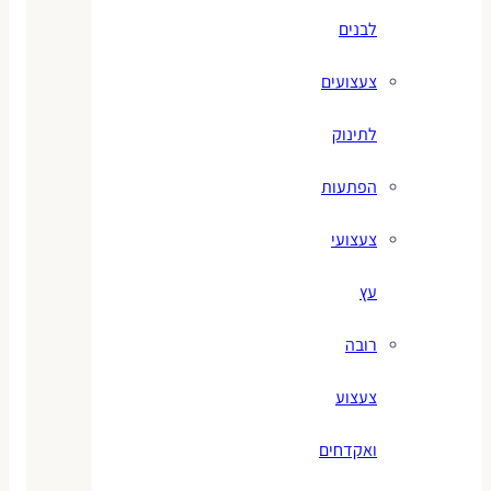
לבנים
צעצועים
לתינוק
הפתעות
צעצועי
עץ
רובה
צעצוע
ואקדחים