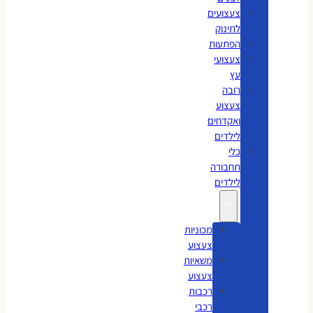
צעצועים
לתינוק
הפתעות
צעצועי
עץ
רובה
צעצוע
ואקדחים
לילדים
כלי
תחבורה
לילדים
מכוניות
צעצוע
משאיות
צעצוע
רכבות
רכבי