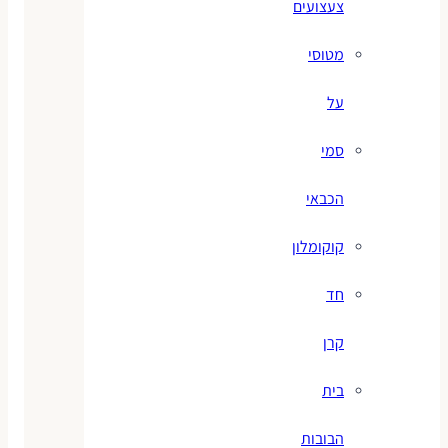
צעצועים
מטוסי
על
סמי
הכבאי
קוקומלון
חד
קרן
בית
הבובות