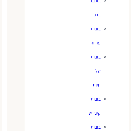
בובות
ברבי
בובות
פרווה
בובות
של
חיות
בובות
קינדיס
בובות