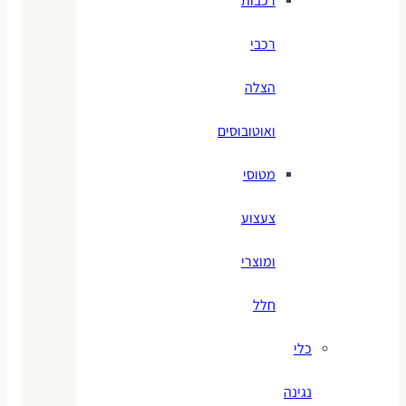
רכבות
רכבי
הצלה
ואוטובוסים
מטוסי
צעצוע
ומוצרי
חלל
כלי
נגינה