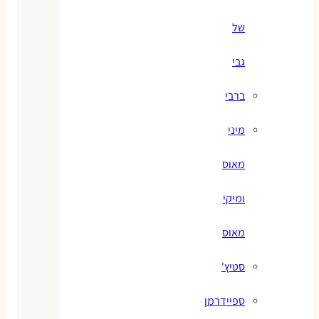
של
גבי
ברבי
מיני
מאוס
ומיקי
מאוס
סטיץ'
ספיידרמן