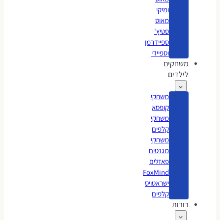
ומיקי
מאוס
סטיץ'
ספיידרמן
וספיידי
משחקים
לילדים
משחקי
קופסא
משחקי
קלפים
משחקי
מגנטים
פאזלים
FoxMind
ישראטויס
קלפים
בובות