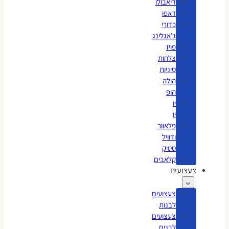
דיאבולו
דאפו
כדורי
ג'אגלינג
פויז
צלחות
סיניות
הולה
הופ
יו
יו
פלאוור
ודוויל
סטיק
קלאבים
צעצועים
צעצועים
לבנות
צעצועים
לבנים