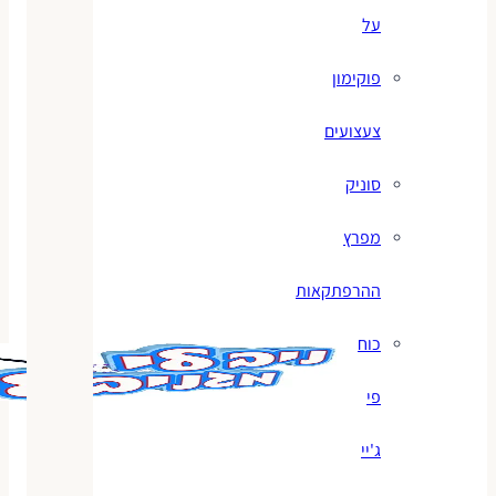
על
פוקימון
צעצועים
סוניק
מפרץ
ההרפתקאות
כוח
פי
ג'יי