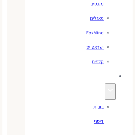
מגנטים
פאזלים
FoxMind
ישראטויס
קלפים
בובות
בובות
דיסני