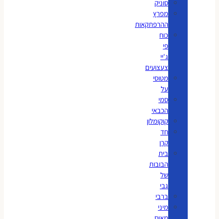
סוניק
מפרץ
ההרפתקאות
כוח
פי
ג'יי
צעצועים
מטוסי
על
סמי
הכבאי
קוקומלון
חד
קרן
בית
הבובות
של
גבי
ברבי
מיני
מאוס