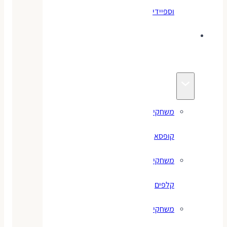
וספיידי
משחקים
לילדים
משחקי
קופסא
משחקי
קלפים
משחקי