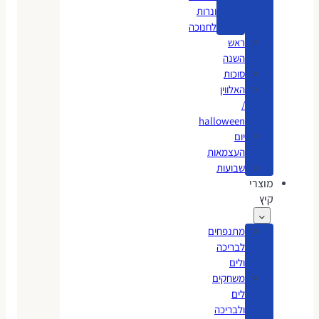
ונרות
לחנוכה
ראש
השנה
סוכות
האלווין
/
halloween
יום
העצמאות
שבועות
מוצרי
קיץ
מתנפחים
לבריכה
ולים
משחקים
לים
ולבריכה