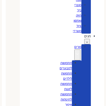
מוצרי
נייר
תיוק
ואחסון
ציוד
משרדי
חגים
פורים
תחפושות
למבוגרים
תחפושת
לילדים
תחפושות
לזוגות
תחפושות
לתינוקות
איפור