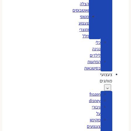
הצלה
ואוטובוסים
מטוסי
צעצוע
ומוצרי
חלל
כלי
נגינה
לילדים
הפתעות
בסיטונאות
צעצועי
מותגים
frozen
disney
גיבורי
על
פוקימון
צעצועים