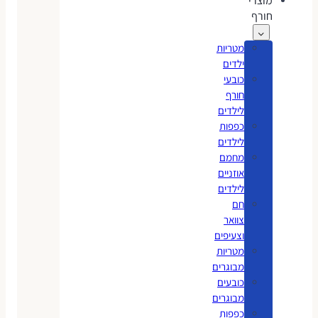
מוצרי
חורף
מטריות
ילדים
כובעי
חורף
לילדים
כפפות
לילדים
מחמם
אוזניים
לילדים
חם
צוואר
וצעיפים
מטריות
מבוגרים
כובעים
מבוגרים
כפפות