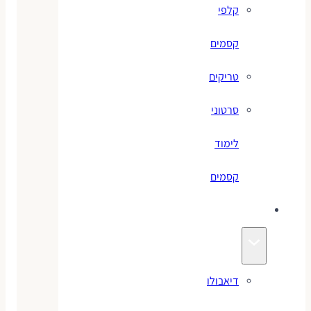
קלפי
קסמים
טריקים
סרטוני
לימוד
קסמים
ג׳אגלינג
דיאבולו