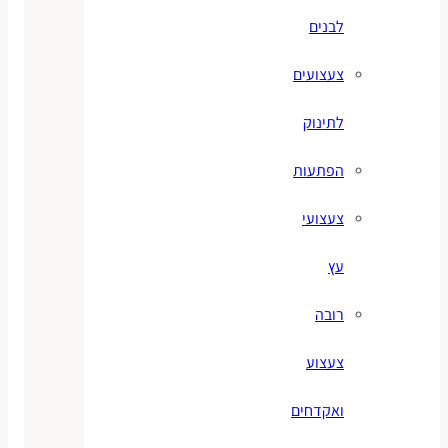
לבנים
צעצועים
לתינוק
הפתעות
צעצועי
עץ
רובה
צעצוע
ואקדחים