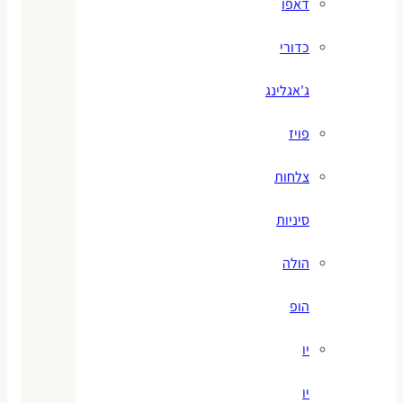
דאפו
כדורי
ג'אגלינג
פויז
צלחות
סיניות
הולה
הופ
יו
יו