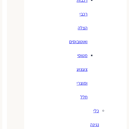
רכבות
רכבי
הצלה
ואוטובוסים
מטוסי
צעצוע
ומוצרי
חלל
כלי
נגינה