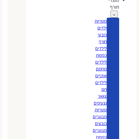
מוצרי
חורף
מטריות
ילדים
כובעי
חורף
לילדים
כפפות
לילדים
מחמם
אוזניים
לילדים
חם
צוואר
וצעיפים
מטריות
מבוגרים
כובעים
מבוגרים
כפפות