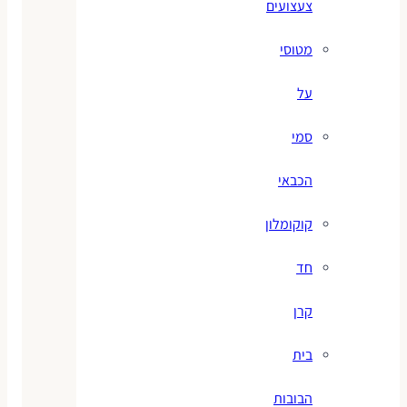
צעצועים
מטוסי
על
סמי
הכבאי
קוקומלון
חד
קרן
בית
הבובות