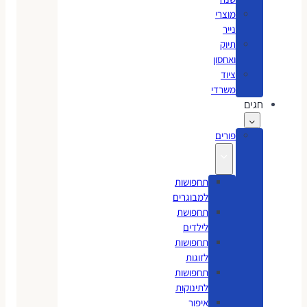
מוצרי
נייר
תיוק
ואחסון
ציוד
משרדי
חגים
פורים
תחפושות
למבוגרים
תחפושת
לילדים
תחפושות
לזוגות
תחפושות
לתינוקות
איפור