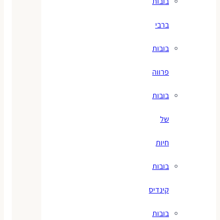
בובות
ברבי
בובות
פרווה
בובות
של
חיות
בובות
קינדיס
בובות