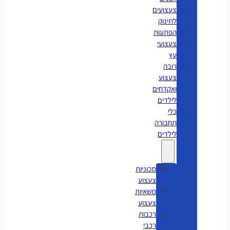
צעצועים
לתינוק
הפתעות
צעצועי
עץ
רובה
צעצוע
ואקדחים
לילדים
כלי
תחבורה
לילדים
מכוניות
צעצוע
משאיות
צעצוע
רכבות
רכבי