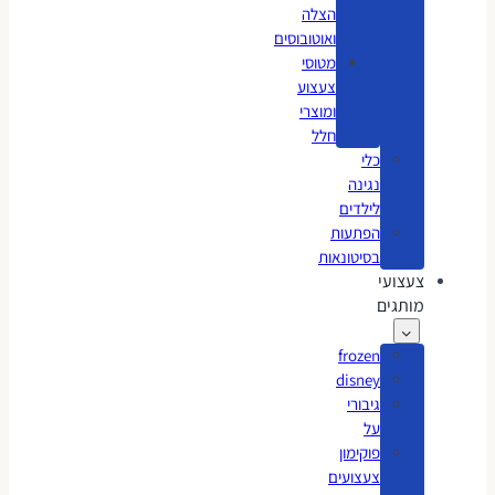
הצלה
ואוטובוסים
מטוסי
צעצוע
ומוצרי
חלל
כלי
נגינה
לילדים
הפתעות
בסיטונאות
צעצועי
מותגים
frozen
disney
גיבורי
על
פוקימון
צעצועים