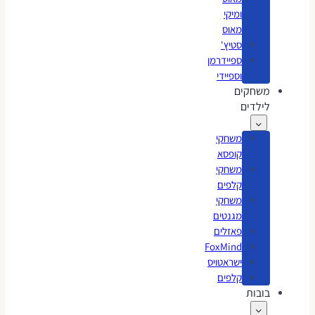
ומיקי
מאוס
סטיץ'
ספיידרמן
וספיידי
משחקים
לילדים
משחקי
קופסא
משחקי
קלפים
משחקי
מגנטים
פאזלים
FoxMind
ישראטויס
קלפים
בובות