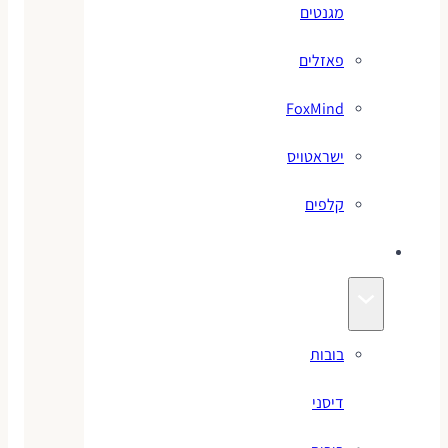
מגנטים
פאזלים
FoxMind
ישראטויס
קלפים
בובות
בובות
דיסני