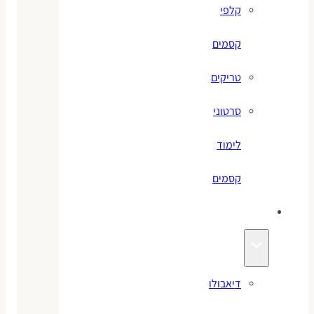
קלפי
קסמים
טריקים
סרטוני
לימוד
קסמים
ג׳אגלינג
דיאבולו