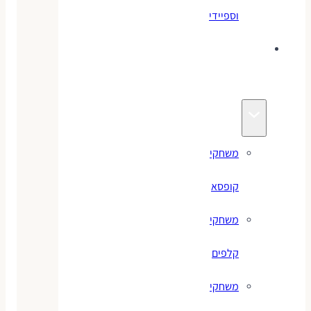
וספיידי
משחקים
לילדים
משחקי
קופסא
משחקי
קלפים
משחקי