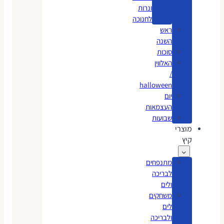
ונרות
לחנוכה
ראש
השנה
סוכות
האלווין
/
halloween
יום
העצמאות
שבועות
מוצרי
קיץ
מתנפחים
לבריכה
ולים
משחקים
לים
ולבריכה