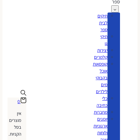
ספר
תיקים
לבית
ספר
תיקי
גן
יצירות
קלמרים
קופסאות
אוכל
בקבוקי
מים
לילדים
כלי
0
כתיבה
מחברות
אין
יומנים
מוצרים
ארגוניות
בסל
ולוחות
הקניות.
שנה