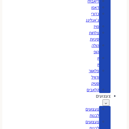
דיאבולו
דאפו
כדורי
ג'אגלינג
פויז
צלחות
סיניות
הולה
הופ
יו
יו
פלאוור
ודוויל
סטיק
קלאבים
צעצועים
צעצועים
לבנות
צעצועים
לבנים