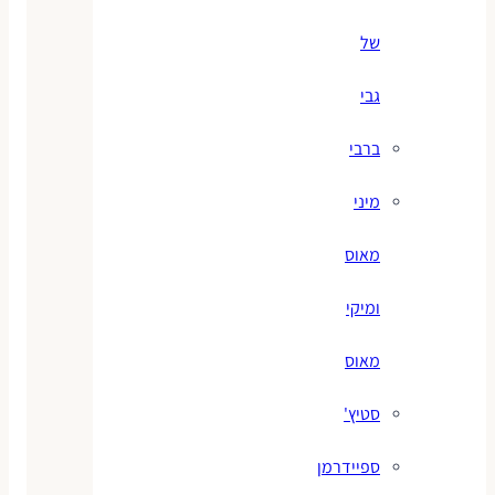
של
גבי
ברבי
מיני
מאוס
ומיקי
מאוס
סטיץ'
ספיידרמן