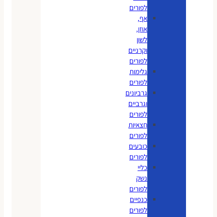
לפורים
אף,
אוזן,
לשון
וקרניים
לפורים
גלימות
לפורים
גרביונים
וגרביים
לפורים
חצאיות
לפורים
כובעים
לפורים
כליי
נשק
לפורים
כנפיים
לפורים