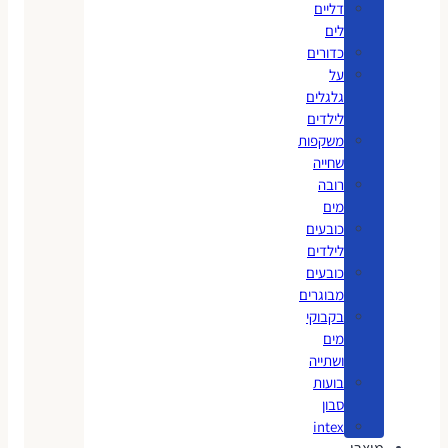
דליים
לים
כדורים
על
גלגלים
לילדים
משקפות
שחייה
רובה
מים
כובעים
לילדים
כובעים
מבוגרים
בקבוקי
מים
ושתייה
בועות
סבון
intex