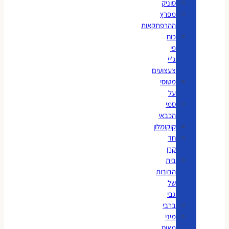
סוניק
מפרץ
ההרפתקאות
כוח
פי
ג'יי
צעצועים
מטוסי
על
סמי
הכבאי
קוקומלון
חד
קרן
בית
הבובות
של
גבי
ברבי
מיני
מאוס