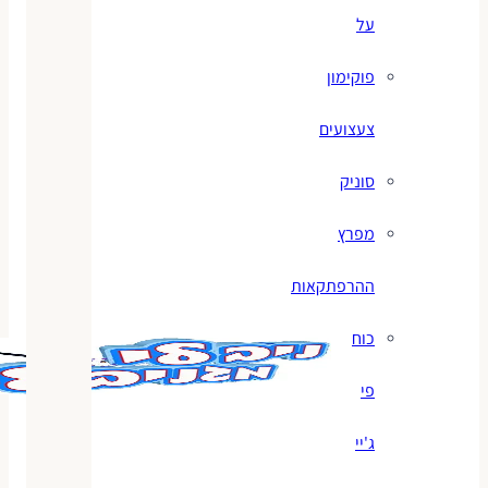
על
פוקימון
צעצועים
סוניק
מפרץ
ההרפתקאות
כוח
פי
ג'יי