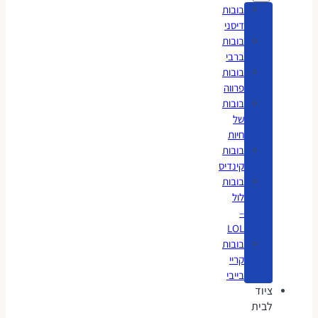
בובות
דיסני
בובות
ברבי
בובות
פרווה
בובות
של
חיות
בובות
קינדיס
בובות
לול
–
LOL
בובות
קריי
בייבי
ציוד
לבית