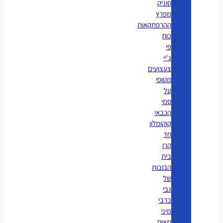
סוניק
מפרץ
ההרפתקאות
כוח
פי
ג'יי
צעצועים
מטוסי
על
סמי
הכבאי
קוקומלון
חד
קרן
בית
הבובות
של
גבי
ברבי
מיני
מאוס