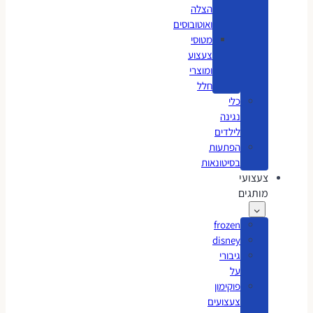
הצלה
ואוטובוסים
מטוסי
צעצוע
ומוצרי
חלל
כלי
נגינה
לילדים
הפתעות
בסיטונאות
צעצועי
מותגים
frozen
disney
גיבורי
על
פוקימון
צעצועים