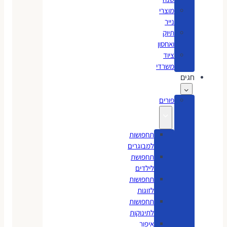
מוצרי
נייר
תיוק
ואחסון
ציוד
משרדי
חגים
פורים
תחפושות
למבוגרים
תחפושת
לילדים
תחפושות
לזוגות
תחפושות
לתינוקות
איפור