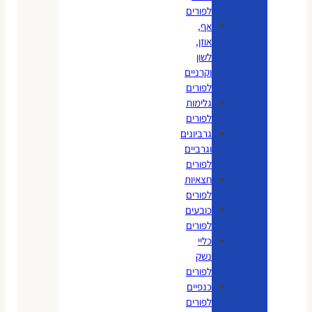
לפורים
אף,
אוזן,
לשון
וקרניים
לפורים
גלימות
לפורים
גרביונים
וגרביים
לפורים
חצאיות
לפורים
כובעים
לפורים
כליי
נשק
לפורים
כנפיים
לפורים