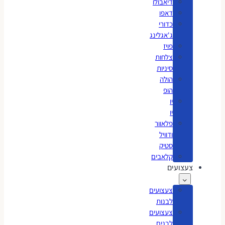
דיאבולו
דאפו
כדורי
ג'אגלינג
פויז
צלחות
סיניות
הולה
הופ
יו
יו
פלאוור
ודוויל
סטיק
קלאבים
צעצועים
צעצועים
לבנות
צעצועים
לבנים