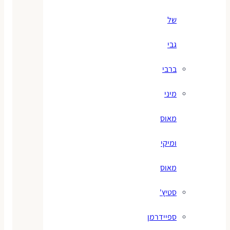
של
גבי
ברבי
מיני
מאוס
ומיקי
מאוס
סטיץ'
ספיידרמן