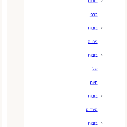
בובות
ברבי
בובות
פרווה
בובות
של
חיות
בובות
קינדיס
בובות