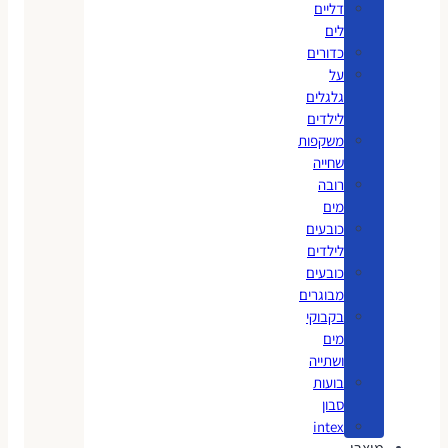
דליים
לים
כדורים
על
גלגלים
לילדים
משקפות
שחייה
רובה
מים
כובעים
לילדים
כובעים
מבוגרים
בקבוקי
מים
ושתייה
בועות
סבון
intex