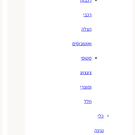
רכבות
רכבי
הצלה
ואוטובוסים
מטוסי
צעצוע
ומוצרי
חלל
כלי
נגינה