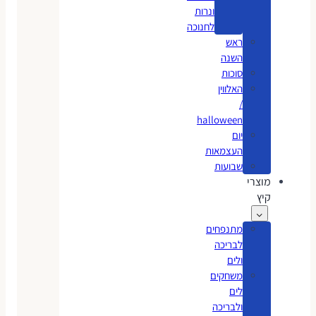
ונרות
לחנוכה
ראש
השנה
סוכות
האלווין
/
halloween
יום
העצמאות
שבועות
מוצרי
קיץ
מתנפחים
לבריכה
ולים
משחקים
לים
ולבריכה