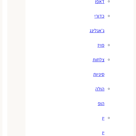
דאפו
כדורי
ג'אגלינג
פויז
צלחות
סיניות
הולה
הופ
יו
יו