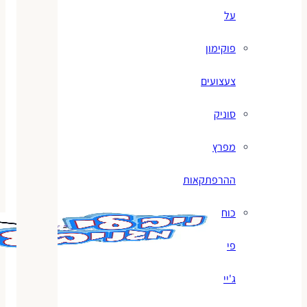
על
פוקימון
צעצועים
סוניק
מפרץ
ההרפתקאות
כוח
פי
ג'יי