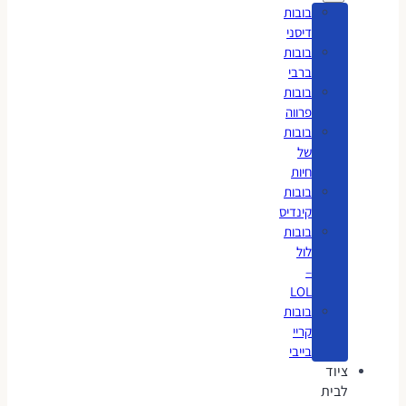
בובות
דיסני
בובות
ברבי
בובות
פרווה
בובות
של
חיות
בובות
קינדיס
בובות
לול
–
LOL
בובות
קריי
בייבי
ציוד
לבית