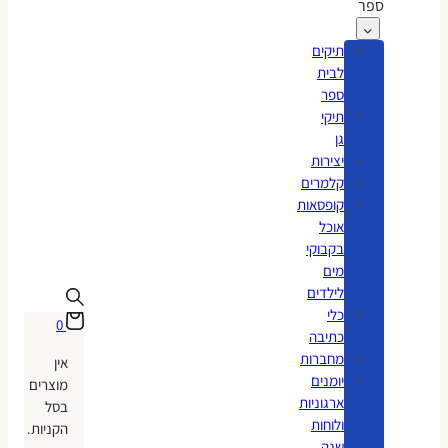
ספר
תיקים
לבית
ספר
תיקי
גן
יצירות
קלמרים
קופסאות
אוכל
בקבוקי
מים
לילדים
כלי
0
כתיבה
מחברות
אין
יומנים
מוצרים
ארגוניות
בסל
ולוחות
הקניות.
שנה