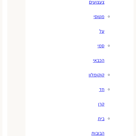
צעצועים
מטוסי
על
סמי
הכבאי
קוקומלון
חד
קרן
בית
הבובות