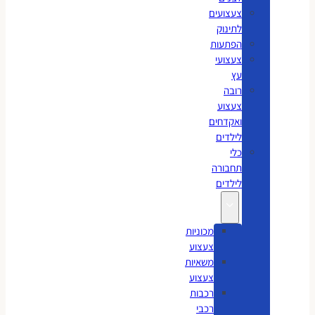
צעצועים
לתינוק
הפתעות
צעצועי
עץ
רובה
צעצוע
ואקדחים
לילדים
כלי
תחבורה
לילדים
מכוניות
צעצוע
משאיות
צעצוע
רכבות
רכבי