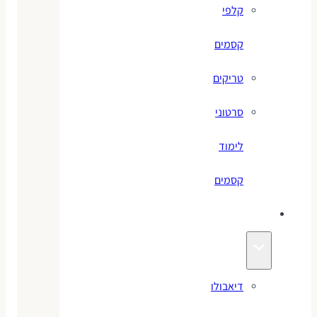
קלפי
קסמים
טריקים
סרטוני
לימוד
קסמים
ג׳אגלינג
דיאבולו