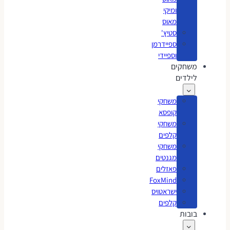
ומיקי
מאוס
סטיץ'
ספיידרמן
וספיידי
משחקים
לילדים
משחקי
קופסא
משחקי
קלפים
משחקי
מגנטים
פאזלים
FoxMind
ישראטויס
קלפים
בובות