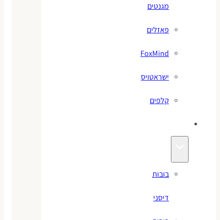
מגנטים
פאזלים
FoxMind
ישראטויס
קלפים
בובות
בובות
דיסני