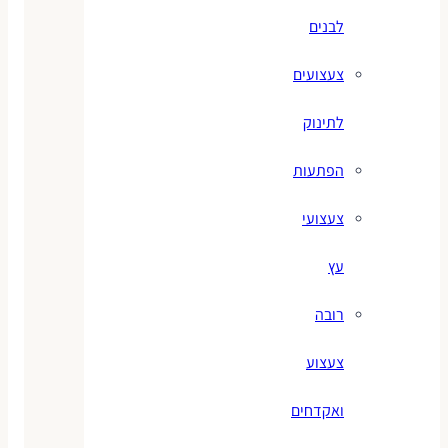
לבנים
צעצועים
לתינוק
הפתעות
צעצועי
עץ
רובה
צעצוע
ואקדחים