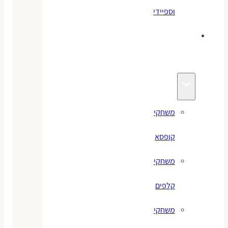
וספיידי
משחקים
לילדים
משחקי
קופסא
משחקי
קלפים
משחקי