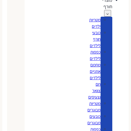
מוצרי
חורף
מטריות
ילדים
כובעי
חורף
לילדים
כפפות
לילדים
מחמם
אוזניים
לילדים
חם
צוואר
וצעיפים
מטריות
מבוגרים
כובעים
מבוגרים
כפפות