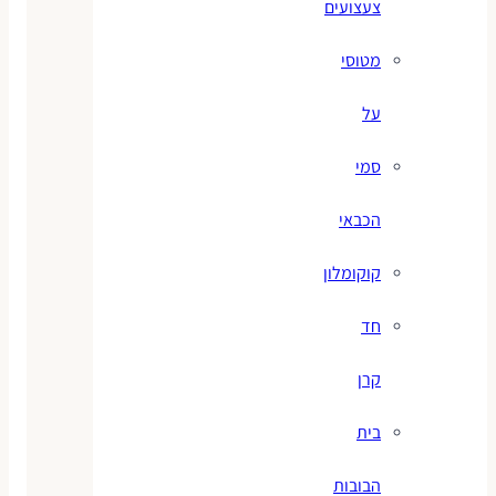
צעצועים
מטוסי
על
סמי
הכבאי
קוקומלון
חד
קרן
בית
הבובות