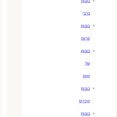
בובות
ברבי
בובות
פרווה
בובות
של
חיות
בובות
קינדיס
בובות