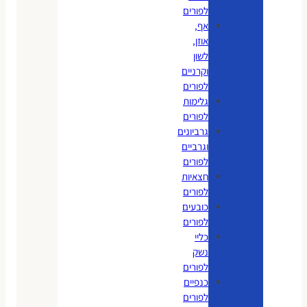
לפורים
אף,
אוזן,
לשון
וקרניים
לפורים
גלימות
לפורים
גרביונים
וגרביים
לפורים
חצאיות
לפורים
כובעים
לפורים
כליי
נשק
לפורים
כנפיים
לפורים