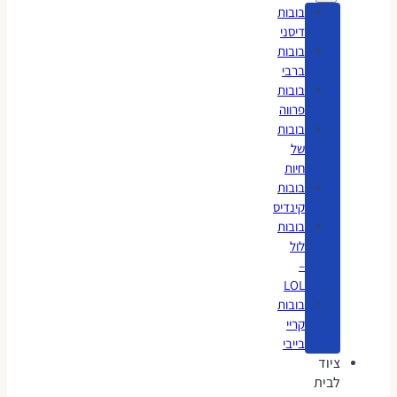
בובות
דיסני
בובות
ברבי
בובות
פרווה
בובות
של
חיות
בובות
קינדיס
בובות
לול
–
LOL
בובות
קריי
בייבי
ציוד
לבית