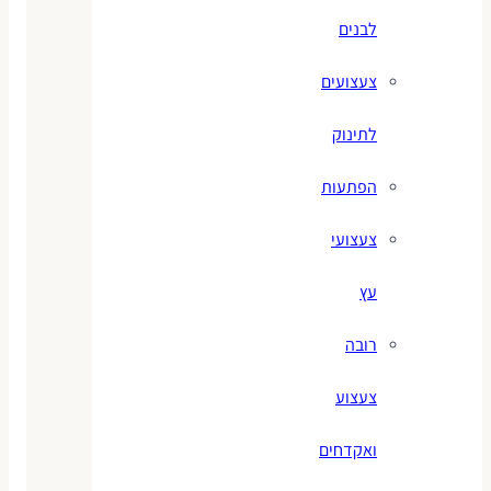
לבנים
צעצועים
לתינוק
הפתעות
צעצועי
עץ
רובה
צעצוע
ואקדחים