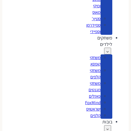
ומיקי
מאוס
סטיץ'
ספיידרמן
וספיידי
משחקים
לילדים
משחקי
קופסא
משחקי
קלפים
משחקי
מגנטים
פאזלים
FoxMind
ישראטויס
קלפים
בובות