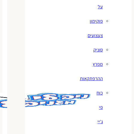
על
פוקימון
צעצועים
סוניק
מפרץ
ההרפתקאות
כוח
פי
ג'יי