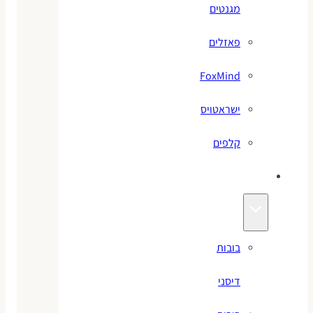
מגנטים
פאזלים
FoxMind
ישראטויס
קלפים
בובות
בובות
דיסני