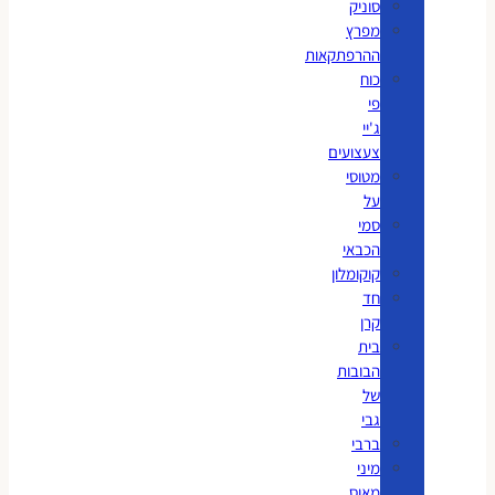
סוניק
מפרץ
ההרפתקאות
כוח
פי
ג'יי
צעצועים
מטוסי
על
סמי
הכבאי
קוקומלון
חד
קרן
בית
הבובות
של
גבי
ברבי
מיני
מאוס