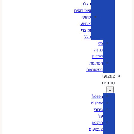
הצלה
ואוטובוסים
מטוסי
צעצוע
ומוצרי
חלל
כלי
נגינה
לילדים
הפתעות
בסיטונאות
צעצועי
מותגים
frozen
disney
גיבורי
על
פוקימון
צעצועים