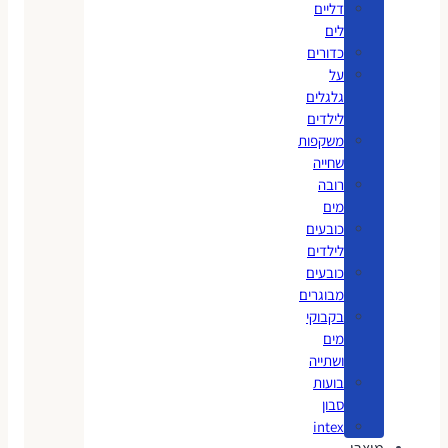
דליים
לים
כדורים
על
גלגלים
לילדים
משקפות
שחייה
רובה
מים
כובעים
לילדים
כובעים
מבוגרים
בקבוקי
מים
ושתייה
בועות
סבון
intex