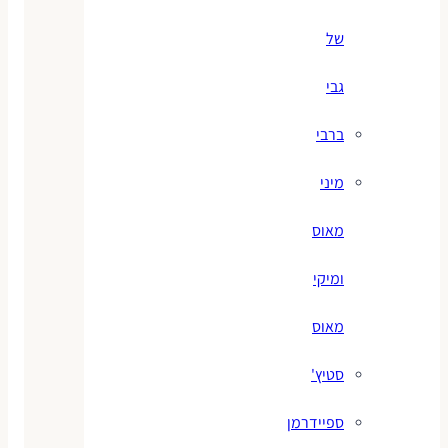
של
גבי
ברבי
מיני
מאוס
ומיקי
מאוס
סטיץ'
ספיידרמן