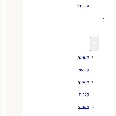
וספיידי
משחקים
לילדים
משחקי
קופסא
משחקי
קלפים
משחקי