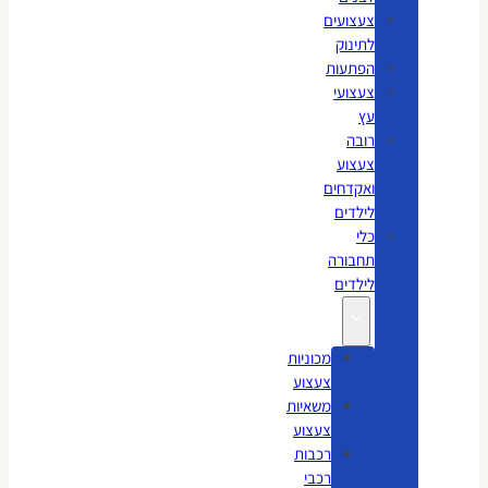
צעצועים
לתינוק
הפתעות
צעצועי
עץ
רובה
צעצוע
ואקדחים
לילדים
כלי
תחבורה
לילדים
מכוניות
צעצוע
משאיות
צעצוע
רכבות
רכבי