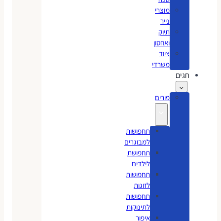
מוצרי
נייר
תיוק
ואחסון
ציוד
משרדי
חגים
פורים
תחפושות
למבוגרים
תחפושת
לילדים
תחפושות
לזוגות
תחפושות
לתינוקות
איפור