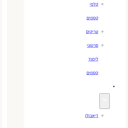
קלפי
קסמים
טריקים
סרטוני
לימוד
קסמים
ג׳אגלינג
דיאבולו