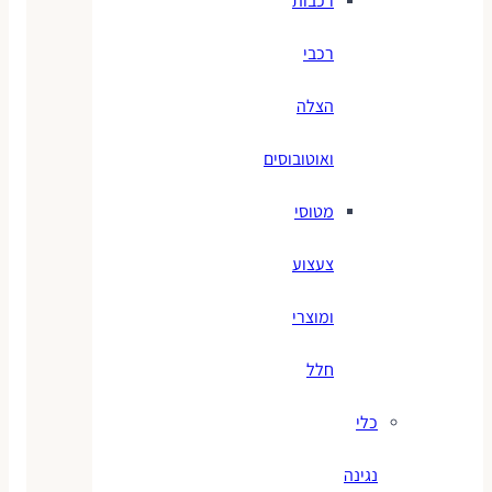
רכבות
רכבי
הצלה
ואוטובוסים
מטוסי
צעצוע
ומוצרי
חלל
כלי
נגינה