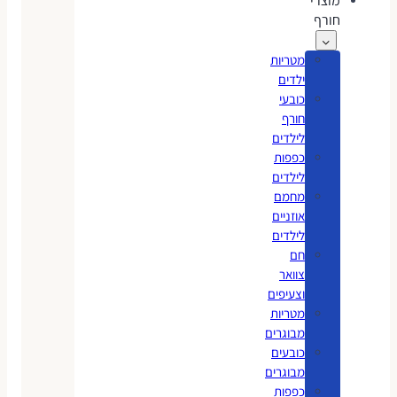
מוצרי
חורף
מטריות
ילדים
כובעי
חורף
לילדים
כפפות
לילדים
מחמם
אוזניים
לילדים
חם
צוואר
וצעיפים
מטריות
מבוגרים
כובעים
מבוגרים
כפפות