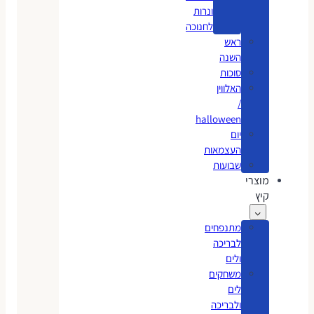
ונרות
לחנוכה
ראש
השנה
סוכות
האלווין
/
halloween
יום
העצמאות
שבועות
מוצרי
קיץ
מתנפחים
לבריכה
ולים
משחקים
לים
ולבריכה