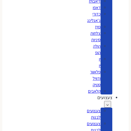
דיאבולו
דאפו
כדורי
ג'אגלינג
פויז
צלחות
סיניות
הולה
הופ
יו
יו
פלאוור
ודוויל
סטיק
קלאבים
צעצועים
צעצועים
לבנות
צעצועים
לבנים