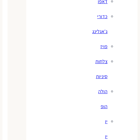
דאפו
כדורי
ג'אגלינג
פויז
צלחות
סיניות
הולה
הופ
יו
יו