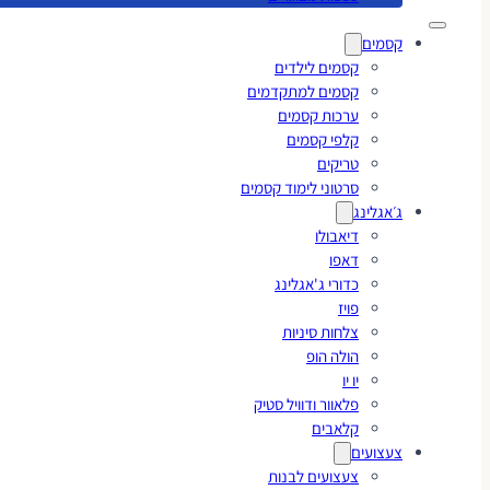
קסמים
קסמים לילדים
קסמים למתקדמים
ערכות קסמים
קלפי קסמים
טריקים
סרטוני לימוד קסמים
ג׳אגלינג
דיאבולו
דאפו
כדורי ג'אגלינג
פויז
צלחות סיניות
הולה הופ
יו יו
פלאוור ודוויל סטיק
קלאבים
צעצועים
צעצועים לבנות