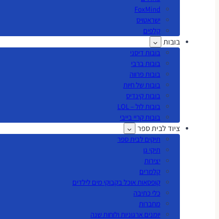
FoxMind
ישראטויס
קלפים
בובות
בובות דיסני
בובות ברבי
בובות פרווה
בובות של חיות
בובות קינדיס
בובות לול – LOL
בובות קריי בייבי
ציוד לבית ספר
תיקים לבית ספר
תיקי גן
יצירות
קלמרים
קופסאות אוכל בקבוקי מים לילדים
כלי כתיבה
מחברות
יומנים ארגוניות ולוחות שנה