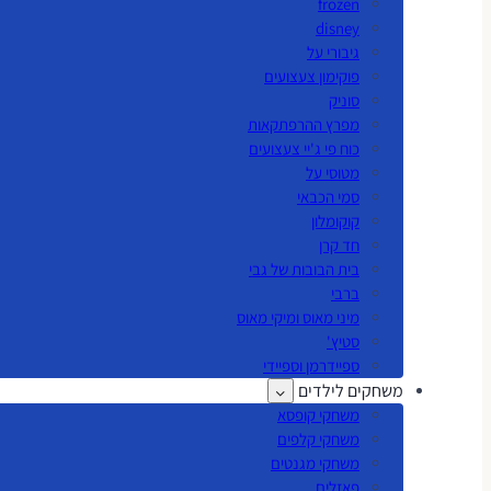
frozen
disney
גיבורי על
פוקימון צעצועים
סוניק
מפרץ ההרפתקאות
כוח פי ג'יי צעצועים
מטוסי על
סמי הכבאי
קוקומלון
חד קרן
בית הבובות של גבי
ברבי
מיני מאוס ומיקי מאוס
סטיץ'
ספיידרמן וספיידי
משחקים לילדים
משחקי קופסא
משחקי קלפים
משחקי מגנטים
פאזלים