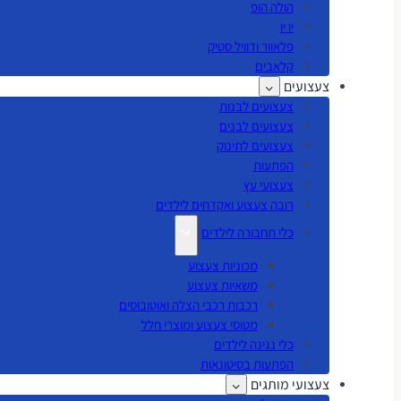
הולה הופ
יו יו
פלאוור ודוויל סטיק
קלאבים
צעצועים
צעצועים לבנות
צעצועים לבנים
צעצועים לתינוק
הפתעות
צעצועי עץ
רובה צעצוע ואקדחים לילדים
כלי תחבורה לילדים
מכוניות צעצוע
משאיות צעצוע
רכבות רכבי הצלה ואוטובוסים
מטוסי צעצוע ומוצרי חלל
כלי נגינה לילדים
הפתעות בסיטונאות
צעצועי מותגים