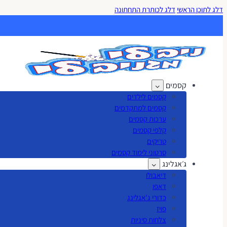
דלג לתוכן הראשי
דלג לכותרת התחתונה
קסמים
קסמים לילדים
קסמים למתקדמים
ערכות קסמים
קלפי קסמים
טריקים
סרטוני לימוד קסמים
ג׳אגלינג
דיאבולו
דאפו
כדורי ג'אגלינג
פויז
צלחות סיניות