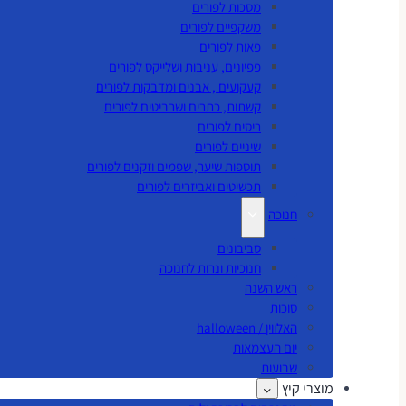
מסכות לפורים
משקפיים לפורים
פאות לפורים
פפיונים, עניבות ושלייקס לפורים
קעקועים , אבנים ומדבקות לפורים
קשתות, כתרים ושרביטים לפורים
ריסים לפורים
שיניים לפורים
תוספות שיער, שפמים וזקנים לפורים
תכשיטים ואביזרים לפורים
חנוכה
סביבונים
חנוכיות ונרות לחנוכה
ראש השנה
סוכות
האלווין / halloween
יום העצמאות
שבועות
מוצרי קיץ