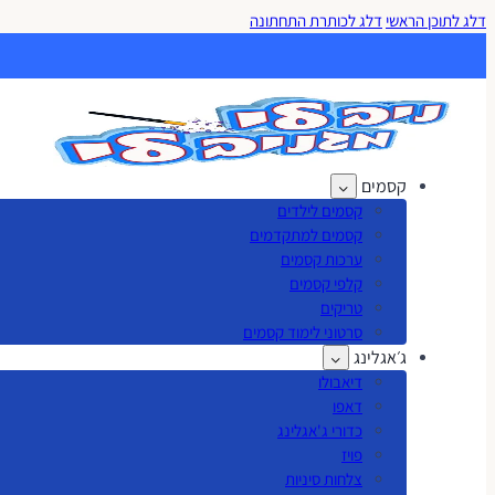
דלג לתוכן הראשי
דלג לכותרת התחתונה
קסמים
קסמים לילדים
קסמים למתקדמים
ערכות קסמים
קלפי קסמים
טריקים
סרטוני לימוד קסמים
ג׳אגלינג
דיאבולו
דאפו
כדורי ג'אגלינג
פויז
צלחות סיניות