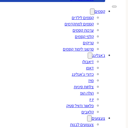
קסמים
קסמים לילדים
קסמים למתקדמים
ערכות קסמים
קלפי קסמים
טריקים
סרטוני לימוד קסמים
ג׳אגלינג
דיאבולו
דאפו
כדורי ג'אגלינג
פויז
צלחות סיניות
הולה הופ
יו יו
פלאוור ודוויל סטיק
קלאבים
צעצועים
צעצועים לבנות