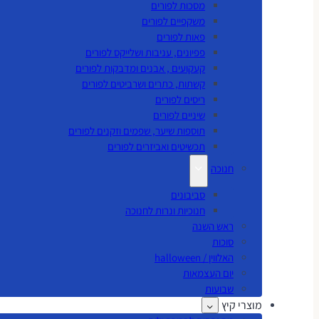
מסכות לפורים
משקפיים לפורים
פאות לפורים
פפיונים, עניבות ושלייקס לפורים
קעקועים , אבנים ומדבקות לפורים
קשתות, כתרים ושרביטים לפורים
ריסים לפורים
שיניים לפורים
תוספות שיער, שפמים וזקנים לפורים
תכשיטים ואביזרים לפורים
חנוכה
סביבונים
חנוכיות ונרות לחנוכה
ראש השנה
סוכות
האלווין / halloween
יום העצמאות
שבועות
מוצרי קיץ