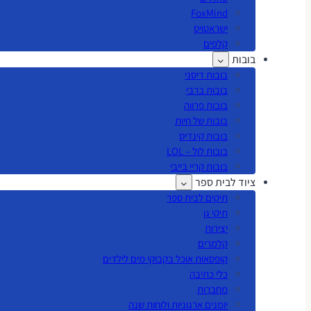
FoxMind
ישראטויס
קלפים
בובות
בובות דיסני
בובות ברבי
בובות פרווה
בובות של חיות
בובות קינדיס
בובות לול – LOL
בובות קריי בייבי
ציוד לבית ספר
תיקים לבית ספר
תיקי גן
יצירות
קלמרים
קופסאות אוכל בקבוקי מים לילדים
כלי כתיבה
מחברות
יומנים ארגוניות ולוחות שנה