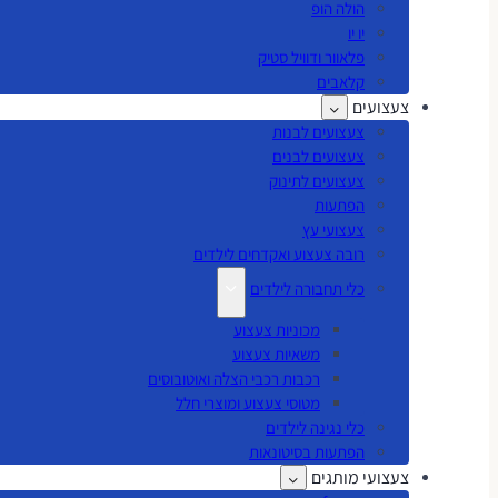
הולה הופ
יו יו
פלאוור ודוויל סטיק
קלאבים
צעצועים
צעצועים לבנות
צעצועים לבנים
צעצועים לתינוק
הפתעות
צעצועי עץ
רובה צעצוע ואקדחים לילדים
כלי תחבורה לילדים
מכוניות צעצוע
משאיות צעצוע
רכבות רכבי הצלה ואוטובוסים
מטוסי צעצוע ומוצרי חלל
כלי נגינה לילדים
הפתעות בסיטונאות
צעצועי מותגים