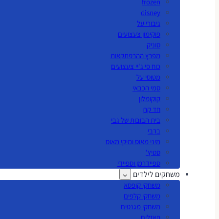
frozen
disney
גיבורי על
פוקימון צעצועים
סוניק
מפרץ ההרפתקאות
כוח פי ג'יי צעצועים
מטוסי על
סמי הכבאי
קוקומלון
חד קרן
בית הבובות של גבי
ברבי
מיני מאוס ומיקי מאוס
סטיץ'
ספיידרמן וספיידי
משחקים לילדים
משחקי קופסא
משחקי קלפים
משחקי מגנטים
פאזלים