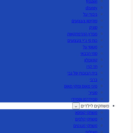
frozen
disney
גיבורי על
פוקימון צעצועים
סוניק
מפרץ ההרפתקאות
כוח פי ג'יי צעצועים
מטוסי על
סמי הכבאי
קוקומלון
חד קרן
בית הבובות של גבי
ברבי
מיני מאוס ומיקי מאוס
סטיץ'
ספיידרמן וספיידי
משחקים לילדים
משחקי קופסא
משחקי קלפים
משחקי מגנטים
פאזלים