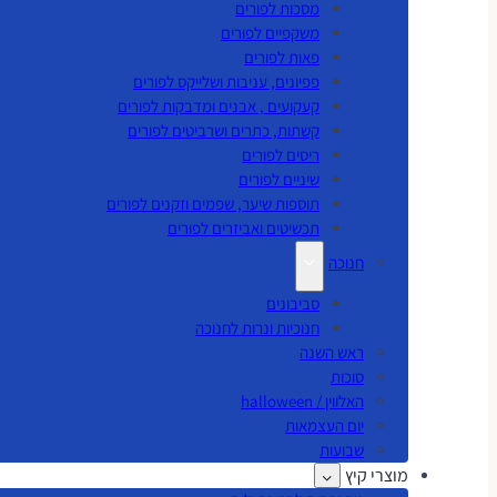
מסכות לפורים
משקפיים לפורים
פאות לפורים
פפיונים, עניבות ושלייקס לפורים
קעקועים , אבנים ומדבקות לפורים
קשתות, כתרים ושרביטים לפורים
ריסים לפורים
שיניים לפורים
תוספות שיער, שפמים וזקנים לפורים
תכשיטים ואביזרים לפורים
חנוכה
סביבונים
חנוכיות ונרות לחנוכה
ראש השנה
סוכות
האלווין / halloween
יום העצמאות
שבועות
מוצרי קיץ