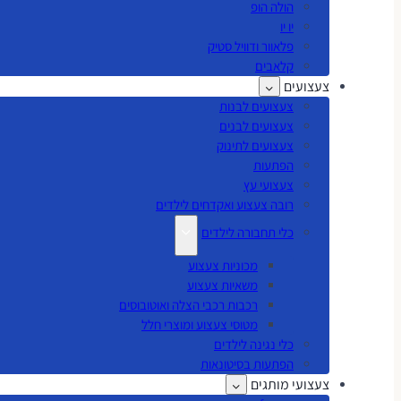
הולה הופ
יו יו
פלאוור ודוויל סטיק
קלאבים
צעצועים
צעצועים לבנות
צעצועים לבנים
צעצועים לתינוק
הפתעות
צעצועי עץ
רובה צעצוע ואקדחים לילדים
כלי תחבורה לילדים
מכוניות צעצוע
משאיות צעצוע
רכבות רכבי הצלה ואוטובוסים
מטוסי צעצוע ומוצרי חלל
כלי נגינה לילדים
הפתעות בסיטונאות
צעצועי מותגים