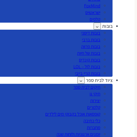
FoxMind
ישראטויס
קלפים
בובות
בובות דיסני
בובות ברבי
בובות פרווה
בובות של חיות
בובות קינדיס
בובות לול – LOL
בובות קריי בייבי
ציוד לבית ספר
תיקים לבית ספר
תיקי גן
יצירות
קלמרים
קופסאות אוכל בקבוקי מים לילדים
כלי כתיבה
מחברות
יומנים ארגוניות ולוחות שנה