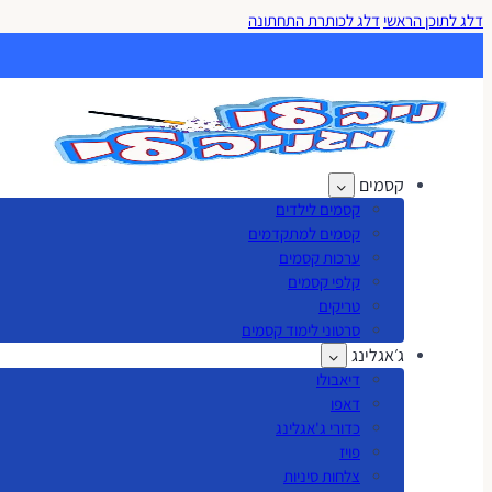
דלג לתוכן הראשי
דלג לכותרת התחתונה
קסמים
קסמים לילדים
קסמים למתקדמים
ערכות קסמים
קלפי קסמים
טריקים
סרטוני לימוד קסמים
ג׳אגלינג
דיאבולו
דאפו
כדורי ג'אגלינג
פויז
צלחות סיניות