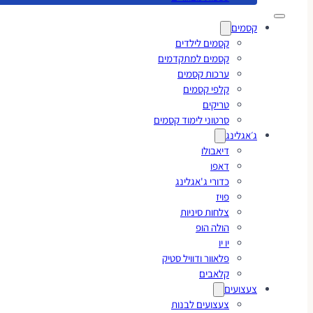
קסמים
קסמים לילדים
קסמים למתקדמים
ערכות קסמים
קלפי קסמים
טריקים
סרטוני לימוד קסמים
ג׳אגלינג
דיאבולו
דאפו
כדורי ג'אגלינג
פויז
צלחות סיניות
הולה הופ
יו יו
פלאוור ודוויל סטיק
קלאבים
צעצועים
צעצועים לבנות