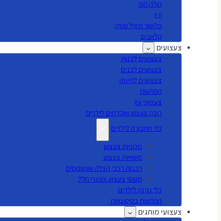
הולה הופ
יו יו
פלאוור ודוויל סטיק
קלאבים
צעצועים
צעצועים לבנות
צעצועים לבנים
צעצועים לתינוק
הפתעות
צעצועי עץ
רובה צעצוע ואקדחים לילדים
כלי תחבורה לילדים
מכוניות צעצוע
משאיות צעצוע
רכבות רכבי הצלה ואוטובוסים
מטוסי צעצוע ומוצרי חלל
כלי נגינה לילדים
הפתעות בסיטונאות
צעצועי מותגים