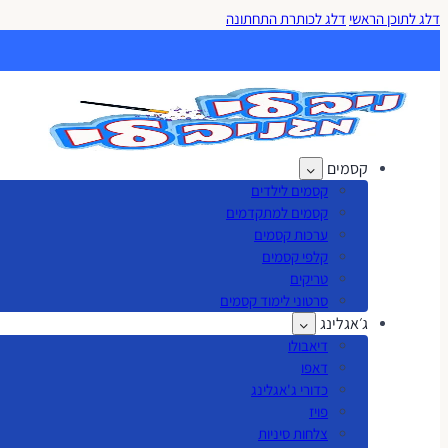
דלג לתוכן הראשי
דלג לכותרת התחתונה
קסמים
קסמים לילדים
קסמים למתקדמים
ערכות קסמים
קלפי קסמים
טריקים
סרטוני לימוד קסמים
ג׳אגלינג
דיאבולו
דאפו
כדורי ג'אגלינג
פויז
צלחות סיניות