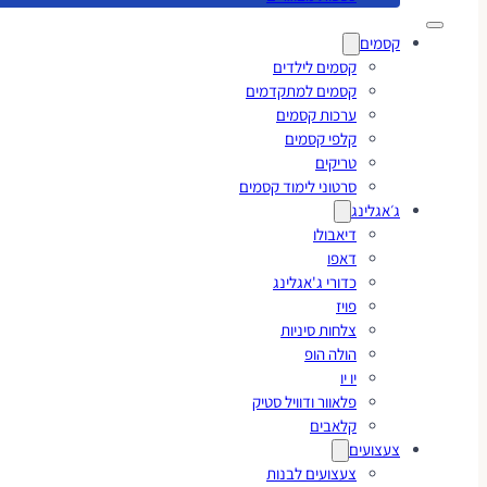
קסמים
קסמים לילדים
קסמים למתקדמים
ערכות קסמים
קלפי קסמים
טריקים
סרטוני לימוד קסמים
ג׳אגלינג
דיאבולו
דאפו
כדורי ג'אגלינג
פויז
צלחות סיניות
הולה הופ
יו יו
פלאוור ודוויל סטיק
קלאבים
צעצועים
צעצועים לבנות