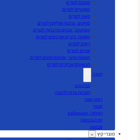
מסכות לפורים
משקפיים לפורים
פאות לפורים
פפיונים, עניבות ושלייקס לפורים
קעקועים , אבנים ומדבקות לפורים
קשתות, כתרים ושרביטים לפורים
ריסים לפורים
שיניים לפורים
תוספות שיער, שפמים וזקנים לפורים
תכשיטים ואביזרים לפורים
חנוכה
סביבונים
חנוכיות ונרות לחנוכה
ראש השנה
סוכות
האלווין / halloween
יום העצמאות
שבועות
מוצרי קיץ