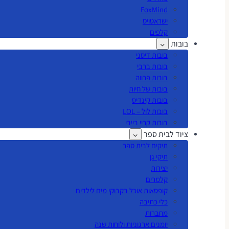
FoxMind
ישראטויס
קלפים
בובות
בובות דיסני
בובות ברבי
בובות פרווה
בובות של חיות
בובות קינדיס
בובות לול – LOL
בובות קריי בייבי
ציוד לבית ספר
תיקים לבית ספר
תיקי גן
יצירות
קלמרים
קופסאות אוכל בקבוקי מים לילדים
כלי כתיבה
מחברות
יומנים ארגוניות ולוחות שנה