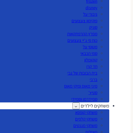
frozen
disney
גיבורי על
פוקימון צעצועים
סוניק
מפרץ ההרפתקאות
כוח פי ג'יי צעצועים
מטוסי על
סמי הכבאי
קוקומלון
חד קרן
בית הבובות של גבי
ברבי
מיני מאוס ומיקי מאוס
סטיץ'
ספיידרמן וספיידי
משחקים לילדים
משחקי קופסא
משחקי קלפים
משחקי מגנטים
פאזלים