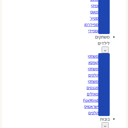
ומיקי
מאוס
סטיץ'
ספיידרמן
וספיידי
משחקים
לילדים
משחקי
קופסא
משחקי
קלפים
משחקי
מגנטים
פאזלים
FoxMind
ישראטויס
קלפים
בובות