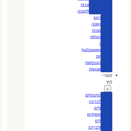
ונרות
לחנוכה
ראש
השנה
סוכות
האלווין
/
halloween
יום
העצמאות
שבועות
מוצרי
קיץ
מתנפחים
לבריכה
ולים
משחקים
לים
ולבריכה