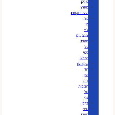
סוניק
מפרץ
ההרפתקאות
כוח
פי
ג'יי
צעצועים
מטוסי
על
סמי
הכבאי
קוקומלון
חד
קרן
בית
הבובות
של
גבי
ברבי
מיני
מאוס