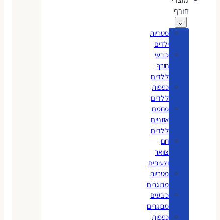
מוצרי
חורף
מטריות
ילדים
כובעי
חורף
לילדים
כפפות
לילדים
מחמם
אוזניים
לילדים
חם
צוואר
וצעיפים
מטריות
מבוגרים
כובעים
מבוגרים
כפפות