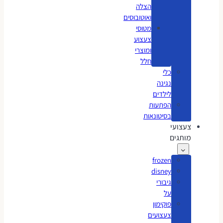
הצלה
ואוטובוסים
מטוסי
צעצוע
ומוצרי
חלל
כלי
נגינה
לילדים
הפתעות
בסיטונאות
צעצועי
מותגים
frozen
disney
גיבורי
על
פוקימון
צעצועים