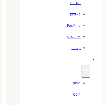
מגנטים
פאזלים
FoxMind
ישראטויס
קלפים
בובות
בובות
דיסני