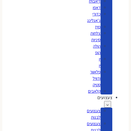
דיאבולו
דאפו
כדורי
ג'אגלינג
פויז
צלחות
סיניות
הולה
הופ
יו
יו
פלאוור
ודוויל
סטיק
קלאבים
צעצועים
צעצועים
לבנות
צעצועים
לבנים