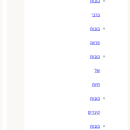
בובות
ברבי
בובות
פרווה
בובות
של
חיות
בובות
קינדיס
בובות