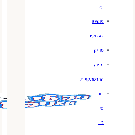
על
פוקימון
צעצועים
סוניק
מפרץ
ההרפתקאות
כוח
פי
ג'יי