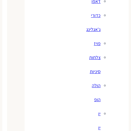
דאפו
כדורי
ג'אגלינג
פויז
צלחות
סיניות
הולה
הופ
יו
יו