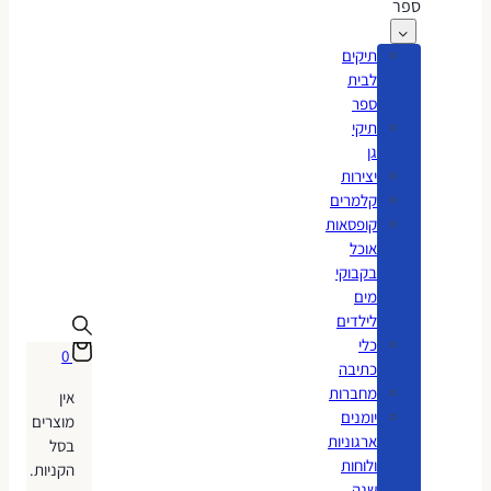
ספר
תיקים
לבית
ספר
תיקי
גן
יצירות
קלמרים
קופסאות
אוכל
בקבוקי
מים
לילדים
כלי
0
כתיבה
מחברות
אין
יומנים
מוצרים
ארגוניות
בסל
ולוחות
הקניות.
שנה