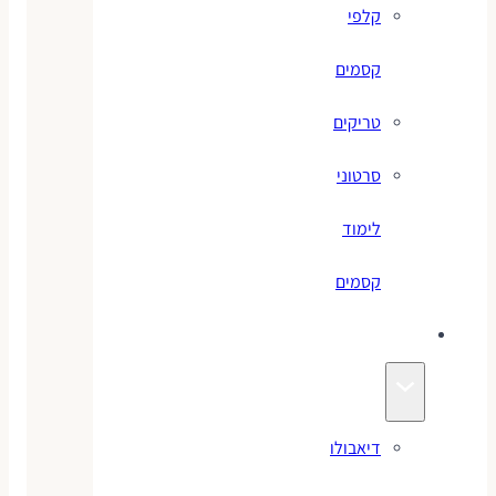
קלפי
קסמים
טריקים
סרטוני
לימוד
קסמים
ג׳אגלינג
דיאבולו