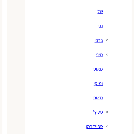
של
גבי
ברבי
מיני
מאוס
ומיקי
מאוס
סטיץ'
ספיידרמן