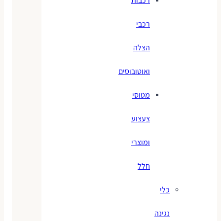
רכבות
רכבי
הצלה
ואוטובוסים
מטוסי
צעצוע
ומוצרי
חלל
כלי
נגינה