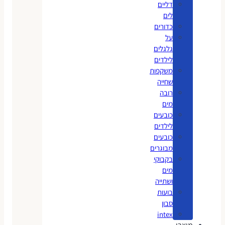
דליים
לים
כדורים
על
גלגלים
לילדים
משקפות
שחייה
רובה
מים
כובעים
לילדים
כובעים
מבוגרים
בקבוקי
מים
ושתייה
בועות
סבון
intex