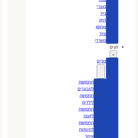
מוצרי
נייר
תיוק
ואחסון
ציוד
משרדי
חגים
פורים
תחפושות
למבוגרים
תחפושת
לילדים
תחפושות
לזוגות
תחפושות
לתינוקות
איפור