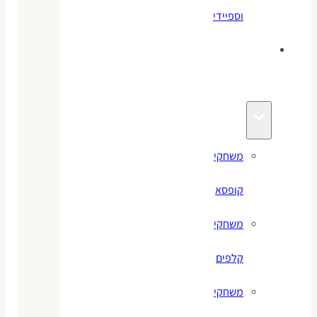
וספיידי
משחקים
לילדים
משחקי
קופסא
משחקי
קלפים
משחקי