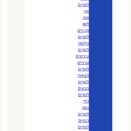
לפורים
אף,
אוזן,
לשון
וקרניים
לפורים
גלימות
לפורים
גרביונים
וגרביים
לפורים
חצאיות
לפורים
כובעים
לפורים
כליי
נשק
לפורים
כנפיים
לפורים