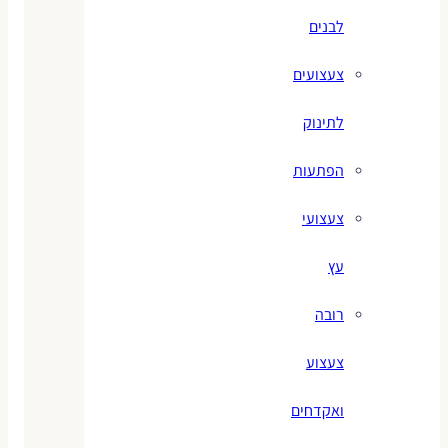
לבנים
צעצועים
לתינוק
הפתעות
צעצועי
עץ
רובה
צעצוע
ואקדחים