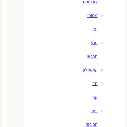
צעצועים
מטוסי
על
סמי
הכבאי
קוקומלון
חד
קרן
בית
הבובות