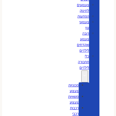
צעצועים
לתינוק
הפתעות
צעצועי
עץ
רובה
צעצוע
ואקדחים
לילדים
כלי
תחבורה
לילדים
מכוניות
צעצוע
משאיות
צעצוע
רכבות
רכבי