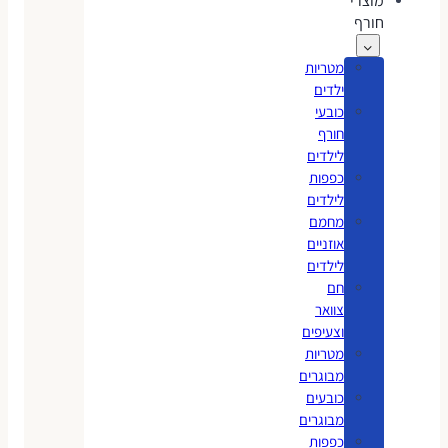
מוצרי
חורף
מטריות
ילדים
כובעי
חורף
לילדים
כפפות
לילדים
מחמם
אוזניים
לילדים
חם
צוואר
וצעיפים
מטריות
מבוגרים
כובעים
מבוגרים
כפפות