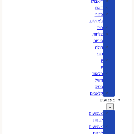
דיאבולו
דאפו
כדורי
ג'אגלינג
פויז
צלחות
סיניות
הולה
הופ
יו
יו
פלאוור
ודוויל
סטיק
קלאבים
צעצועים
צעצועים
לבנות
צעצועים
לבנים