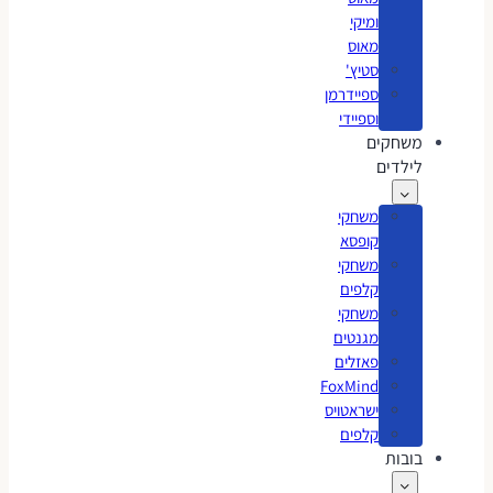
ומיקי
מאוס
סטיץ'
ספיידרמן
וספיידי
משחקים
לילדים
משחקי
קופסא
משחקי
קלפים
משחקי
מגנטים
פאזלים
FoxMind
ישראטויס
קלפים
בובות