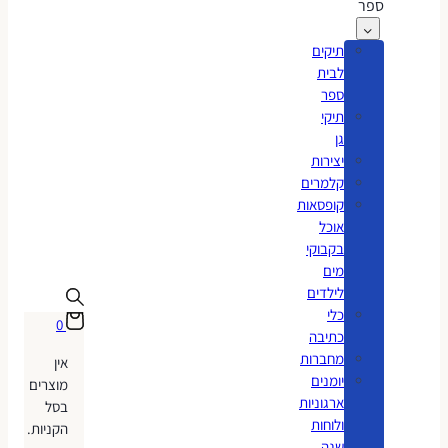
ספר
תיקים
לבית
ספר
תיקי
גן
יצירות
קלמרים
קופסאות
אוכל
בקבוקי
מים
לילדים
כלי
0
כתיבה
מחברות
אין
יומנים
מוצרים
ארגוניות
בסל
ולוחות
הקניות.
שנה