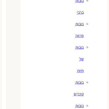
בובות
ברבי
בובות
פרווה
בובות
של
חיות
בובות
קינדיס
בובות