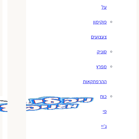
על
פוקימון
צעצועים
סוניק
מפרץ
ההרפתקאות
כוח
פי
ג'יי