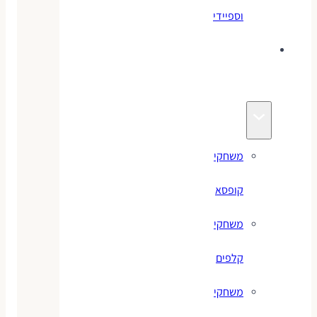
וספיידי
משחקים
לילדים
משחקי
קופסא
משחקי
קלפים
משחקי