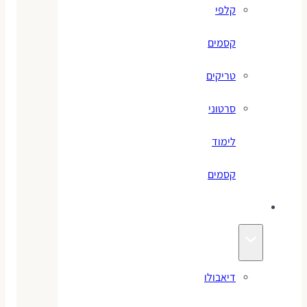
קלפי
קסמים
טריקים
סרטוני
לימוד
קסמים
ג׳אגלינג
דיאבולו