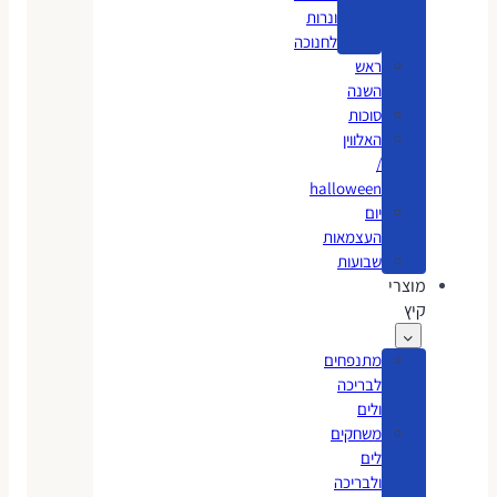
ונרות
לחנוכה
ראש
השנה
סוכות
האלווין
/
halloween
יום
העצמאות
שבועות
מוצרי
קיץ
מתנפחים
לבריכה
ולים
משחקים
לים
ולבריכה