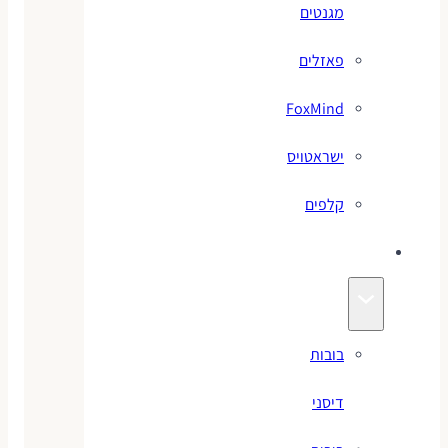
מגנטים
פאזלים
FoxMind
ישראטויס
קלפים
בובות
בובות
דיסני