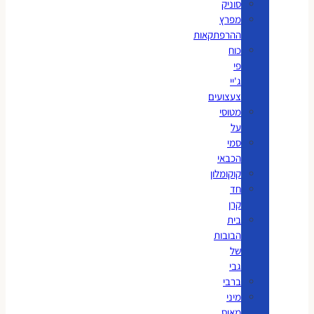
סוניק
מפרץ
ההרפתקאות
כוח
פי
ג'יי
צעצועים
מטוסי
על
סמי
הכבאי
קוקומלון
חד
קרן
בית
הבובות
של
גבי
ברבי
מיני
מאוס