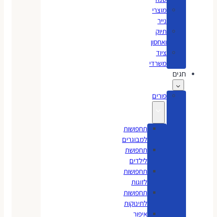
מוצרי
נייר
תיוק
ואחסון
ציוד
משרדי
חגים
פורים
תחפושות
למבוגרים
תחפושת
לילדים
תחפושות
לזוגות
תחפושות
לתינוקות
איפור