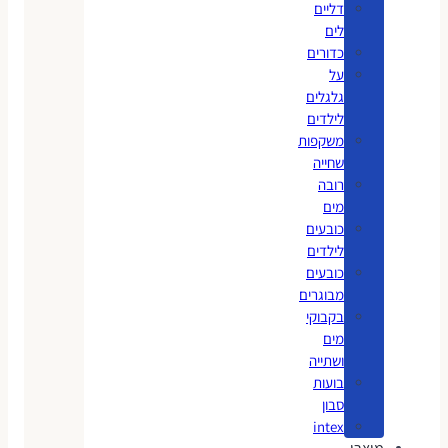
דליים
לים
כדורים
על
גלגלים
לילדים
משקפות
שחייה
רובה
מים
כובעים
לילדים
כובעים
מבוגרים
בקבוקי
מים
ושתייה
בועות
סבון
intex