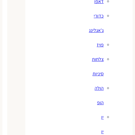
דאפו
כדורי
ג'אגלינג
פויז
צלחות
סיניות
הולה
הופ
יו
יו