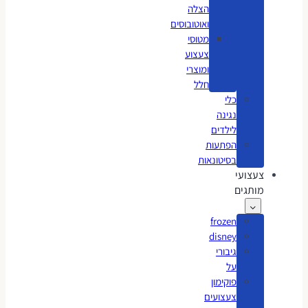
הצלה
ואוטובוסים
מטוסי
צעצוע
ומוצרי
חלל
כלי
נגינה
לילדים
הפתעות
בסיטונאות
צעצועי
מותגים
frozen
disney
גיבורי
על
פוקימון
צעצועים