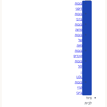
בובות
דיסני
בובות
ברבי
בובות
פרווה
בובות
של
חיות
בובות
קינדיס
בובות
לול
–
LOL
בובות
קריי
בייבי
ציוד
לבית