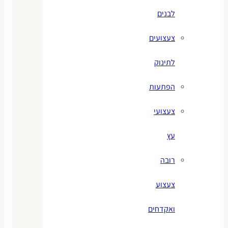
לבנים
צעצועים
לתינוק
הפתעות
צעצועי
עץ
רובה
צעצוע
ואקדחים