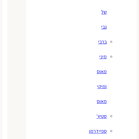
של
גבי
ברבי
מיני
מאוס
ומיקי
מאוס
סטיץ'
ספיידרמן