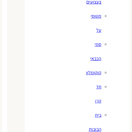
צעצועים
מטוסי
על
סמי
הכבאי
קוקומלון
חד
קרן
בית
הבובות