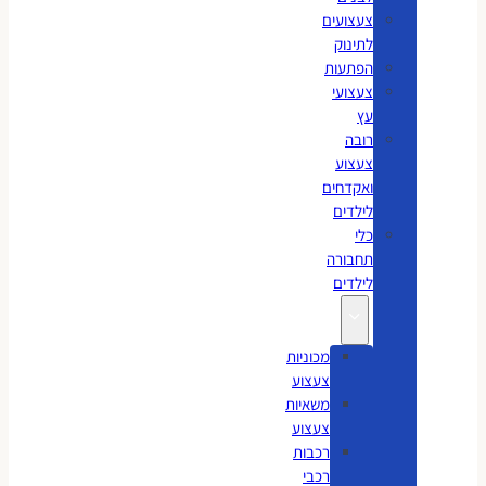
צעצועים
לתינוק
הפתעות
צעצועי
עץ
רובה
צעצוע
ואקדחים
לילדים
כלי
תחבורה
לילדים
מכוניות
צעצוע
משאיות
צעצוע
רכבות
רכבי