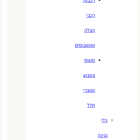
רכבות
רכבי
הצלה
ואוטובוסים
מטוסי
צעצוע
ומוצרי
חלל
כלי
נגינה