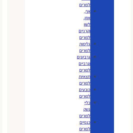
לפורים
אף,
אוזן,
לשון
וקרניים
לפורים
גלימות
לפורים
גרביונים
וגרביים
לפורים
חצאיות
לפורים
כובעים
לפורים
כליי
נשק
לפורים
כנפיים
לפורים