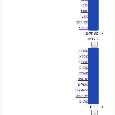
ומיקי
מאוס
סטיץ'
ספיידרמן
וספיידי
משחקים
לילדים
משחקי
קופסא
משחקי
קלפים
משחקי
מגנטים
פאזלים
FoxMind
ישראטויס
קלפים
בובות