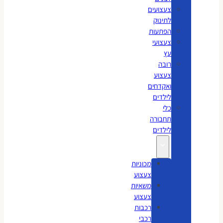
צעצועים
לתינוק
הפתעות
צעצועי
עץ
רובה
צעצוע
ואקדחים
לילדים
כלי
תחבורה
לילדים
מכוניות
צעצוע
משאיות
צעצוע
רכבות
רכבי