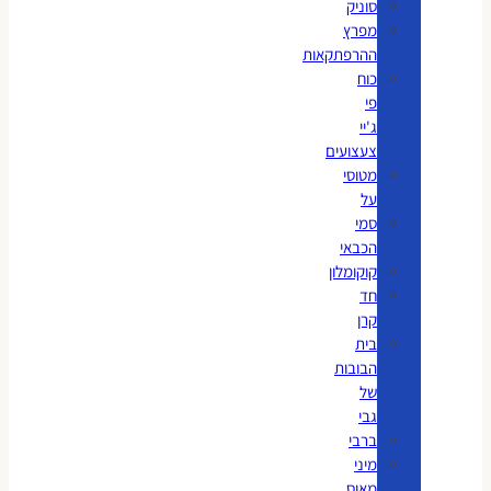
סוניק
מפרץ
ההרפתקאות
כוח
פי
ג'יי
צעצועים
מטוסי
על
סמי
הכבאי
קוקומלון
חד
קרן
בית
הבובות
של
גבי
ברבי
מיני
מאוס