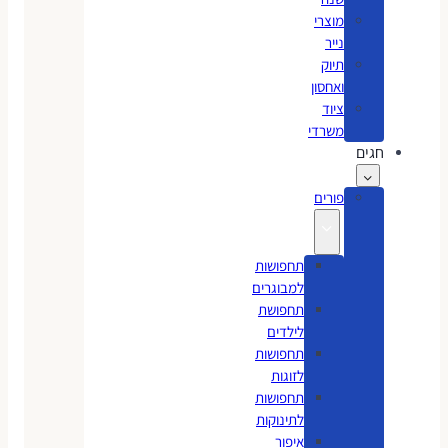
מוצרי
נייר
תיוק
ואחסון
ציוד
משרדי
חגים
פורים
תחפושות
למבוגרים
תחפושת
לילדים
תחפושות
לזוגות
תחפושות
לתינוקות
איפור