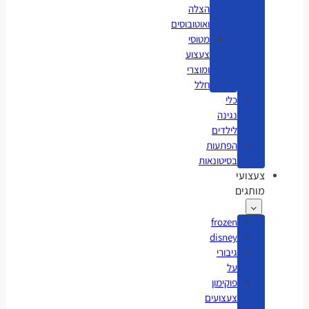
הצלה
ואוטובוסים
מטוסי
צעצוע
ומוצרי
חלל
כלי
נגינה
לילדים
הפתעות
בסיטונאות
צעצועי
מותגים
frozen
disney
גיבורי
על
פוקימון
צעצועים