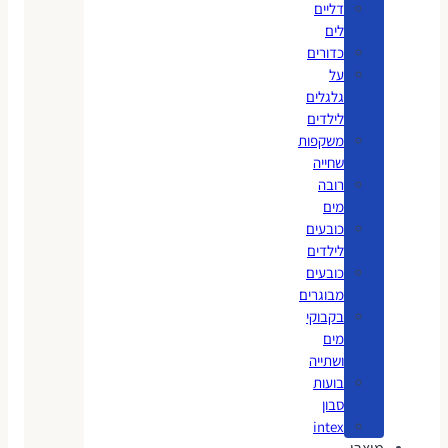
דליים
לים
כדורים
על
גלגלים
לילדים
משקפות
שחייה
רובה
מים
כובעים
לילדים
כובעים
מבוגרים
בקבוקי
מים
ושתייה
בועות
סבון
intex