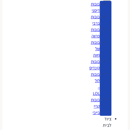
בובות
דיסני
בובות
ברבי
בובות
פרווה
בובות
של
חיות
בובות
קינדיס
בובות
לול
–
LOL
בובות
קריי
בייבי
ציוד
לבית