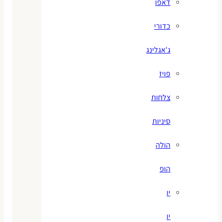
דאפו
כדורי
ג'אגלינג
פויז
צלחות
סיניות
הולה
הופ
יו
יו