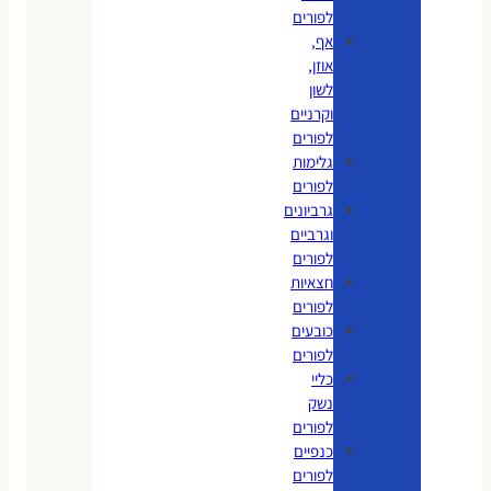
לפורים
אף,
אוזן,
לשון
וקרניים
לפורים
גלימות
לפורים
גרביונים
וגרביים
לפורים
חצאיות
לפורים
כובעים
לפורים
כליי
נשק
לפורים
כנפיים
לפורים