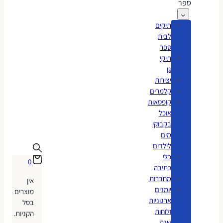
ספר
תיקים
לבית
ספר
תיקי
גן
יצירות
קלמרים
קופסאות
אוכל
בקבוקי
מים
לילדים
כלי
0
כתיבה
מחברות
אין
יומנים
מוצרים
ארגוניות
בסל
ולוחות
הקניות.
שנה