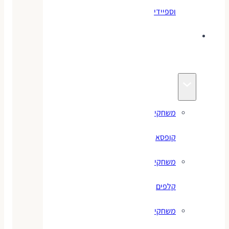
וספיידי
משחקים
לילדים
משחקי
קופסא
משחקי
קלפים
משחקי