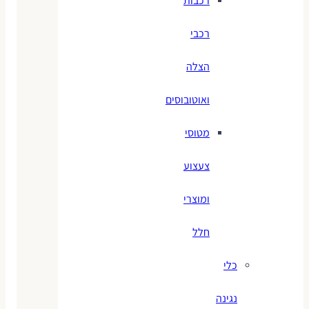
רכבות
רכבי
הצלה
ואוטובוסים
מטוסי
צעצוע
ומוצרי
חלל
כלי
נגינה