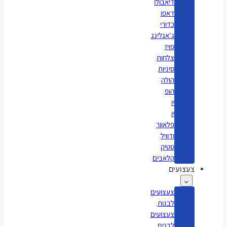
דיאבולו
דאפו
כדורי
ג'אגלינג
פויז
צלחות
סיניות
הולה
הופ
יו
יו
פלאוור
ודוויל
סטיק
קלאבים
צעצועים
צעצועים
לבנות
צעצועים
לבנים