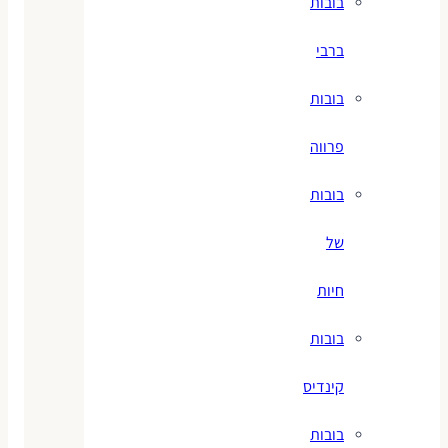
בובות
ברבי
בובות
פרווה
בובות
של
חיות
בובות
קינדיס
בובות