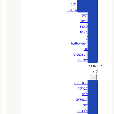
ונרות
לחנוכה
ראש
השנה
סוכות
האלווין
/
halloween
יום
העצמאות
שבועות
מוצרי
קיץ
מתנפחים
לבריכה
ולים
משחקים
לים
ולבריכה