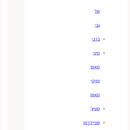
של
גבי
ברבי
מיני
מאוס
ומיקי
מאוס
סטיץ'
ספיידרמן