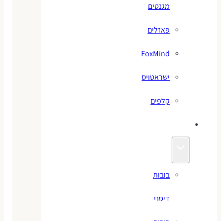
מגנטים
פאזלים
FoxMind
ישראטויס
קלפים
בובות
בובות
דיסני