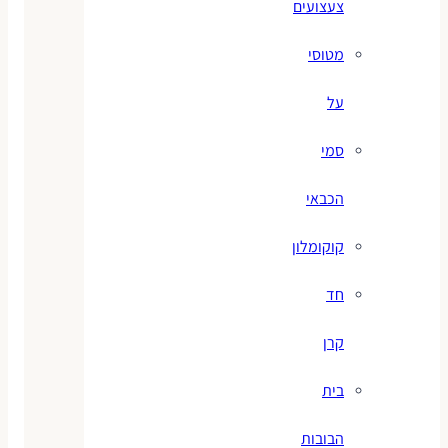
צעצועים
מטוסי
על
סמי
הכבאי
קוקומלון
חד
קרן
בית
הבובות