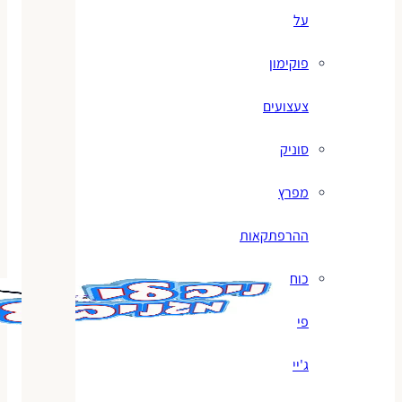
על
פוקימון
צעצועים
סוניק
מפרץ
ההרפתקאות
כוח
פי
ג'יי