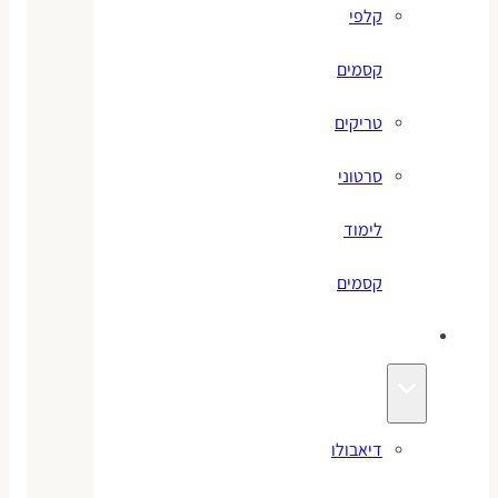
קלפי
קסמים
טריקים
סרטוני
לימוד
קסמים
ג׳אגלינג
דיאבולו