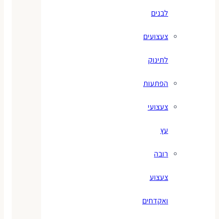
לבנים
צעצועים
לתינוק
הפתעות
צעצועי
עץ
רובה
צעצוע
ואקדחים