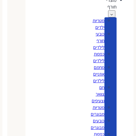
מוצרי
חורף
מטריות
ילדים
כובעי
חורף
לילדים
כפפות
לילדים
מחמם
אוזניים
לילדים
חם
צוואר
וצעיפים
מטריות
מבוגרים
כובעים
מבוגרים
כפפות