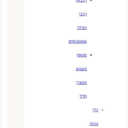
רכבות
רכבי
הצלה
ואוטובוסים
מטוסי
צעצוע
ומוצרי
חלל
כלי
נגינה