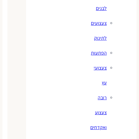
לבנים
צעצועים
לתינוק
הפתעות
צעצועי
עץ
רובה
צעצוע
ואקדחים