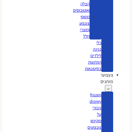
הצלה
ואוטובוסים
מטוסי
צעצוע
ומוצרי
חלל
כלי
נגינה
לילדים
הפתעות
בסיטונאות
צעצועי
מותגים
frozen
disney
גיבורי
על
פוקימון
צעצועים