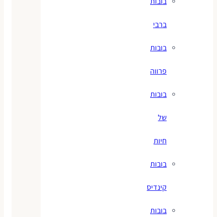
בובות
ברבי
בובות
פרווה
בובות
של
חיות
בובות
קינדיס
בובות