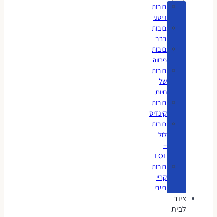
בובות
דיסני
בובות
ברבי
בובות
פרווה
בובות
של
חיות
בובות
קינדיס
בובות
לול
–
LOL
בובות
קריי
בייבי
ציוד
לבית