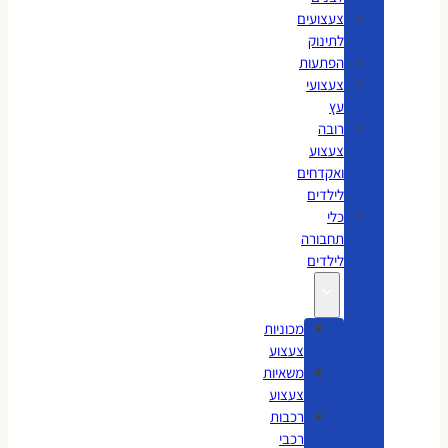
צעצועים
לתינוק
הפתעות
צעצועי
עץ
רובה
צעצוע
ואקדחים
לילדים
כלי
תחבורה
לילדים
מכוניות
צעצוע
משאיות
צעצוע
רכבות
רכבי