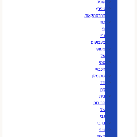
סוניק
מפרץ
ההרפתקאות
כוח
פי
ג'יי
צעצועים
מטוסי
על
סמי
הכבאי
קוקומלון
חד
קרן
בית
הבובות
של
גבי
ברבי
מיני
מאוס