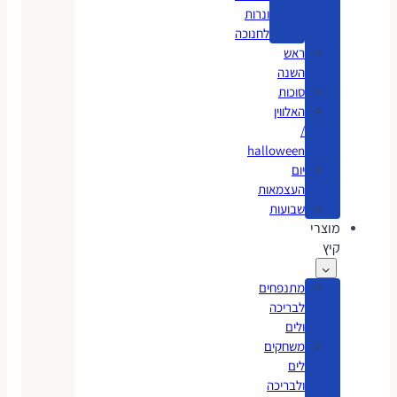
ונרות
לחנוכה
ראש
השנה
סוכות
האלווין
/
halloween
יום
העצמאות
שבועות
מוצרי
קיץ
מתנפחים
לבריכה
ולים
משחקים
לים
ולבריכה