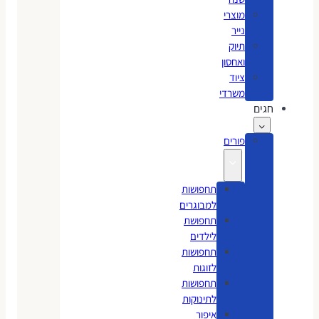
מוצרי
נייר
תיוק
ואחסון
ציוד
משרדי
חגים
פורים
תחפושות
למבוגרים
תחפושת
לילדים
תחפושות
לזוגות
תחפושות
לתינוקות
איפור