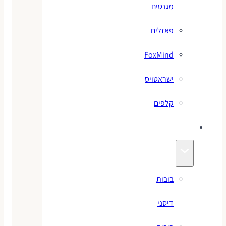
מגנטים
פאזלים
FoxMind
ישראטויס
קלפים
בובות
בובות
דיסני