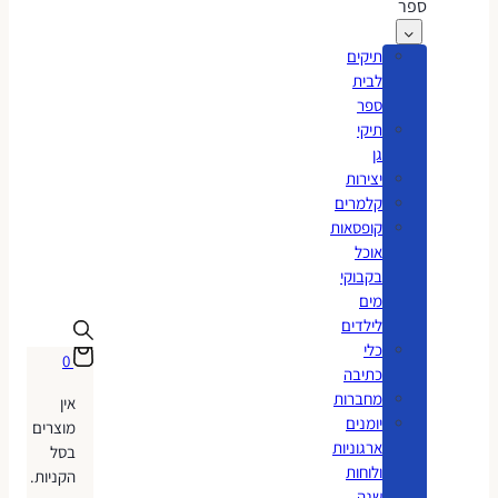
ספר
תיקים
לבית
ספר
תיקי
גן
יצירות
קלמרים
קופסאות
אוכל
בקבוקי
מים
לילדים
כלי
0
כתיבה
מחברות
אין
יומנים
מוצרים
ארגוניות
בסל
ולוחות
הקניות.
שנה