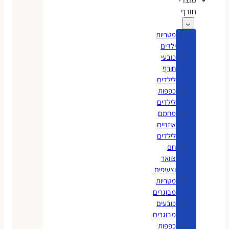
מוצרי
חורף
מטריות
ילדים
כובעי
חורף
לילדים
כפפות
לילדים
מחמם
אוזניים
לילדים
חם
צוואר
וצעיפים
מטריות
מבוגרים
כובעים
מבוגרים
כפפות