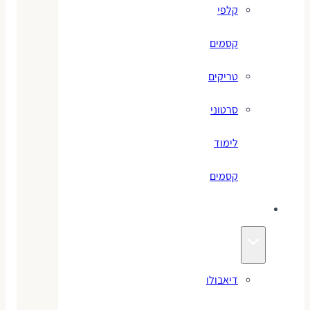
קלפי
קסמים
טריקים
סרטוני
לימוד
קסמים
ג׳אגלינג
דיאבולו