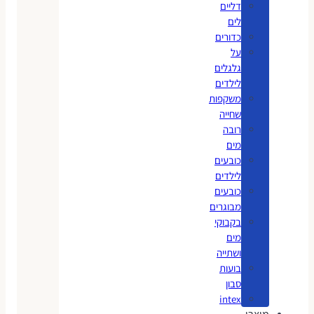
דליים
לים
כדורים
על
גלגלים
לילדים
משקפות
שחייה
רובה
מים
כובעים
לילדים
כובעים
מבוגרים
בקבוקי
מים
ושתייה
בועות
סבון
intex