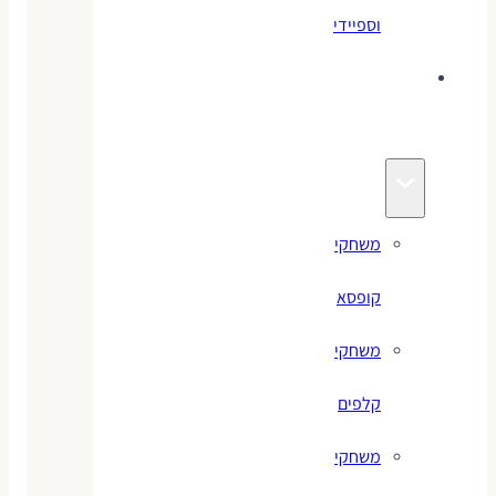
וספיידי
משחקים
לילדים
משחקי
קופסא
משחקי
קלפים
משחקי