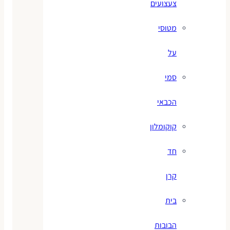
צעצועים
מטוסי
על
סמי
הכבאי
קוקומלון
חד
קרן
בית
הבובות