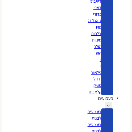
דיאבולו
דאפו
כדורי
ג'אגלינג
פויז
צלחות
סיניות
הולה
הופ
יו
יו
פלאוור
ודוויל
סטיק
קלאבים
צעצועים
צעצועים
לבנות
צעצועים
לבנים