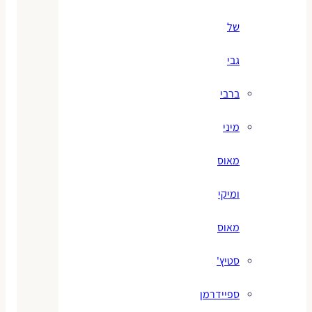
של
גבי
ברבי
מיני
מאוס
ומיקי
מאוס
סטיץ'
ספיידרמן