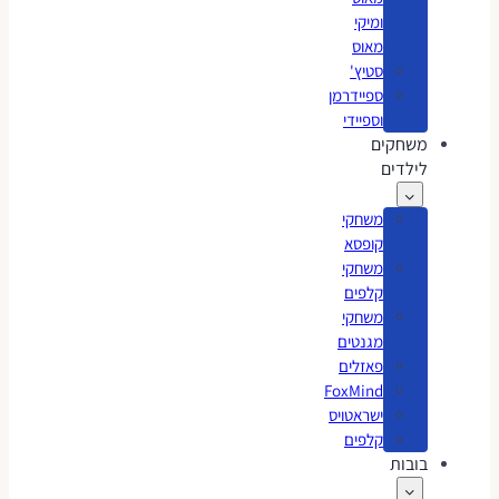
ומיקי
מאוס
סטיץ'
ספיידרמן
וספיידי
משחקים
לילדים
משחקי
קופסא
משחקי
קלפים
משחקי
מגנטים
פאזלים
FoxMind
ישראטויס
קלפים
בובות