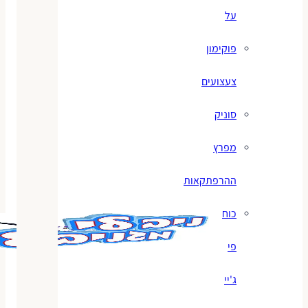
על
פוקימון
צעצועים
סוניק
מפרץ
ההרפתקאות
כוח
פי
ג'יי