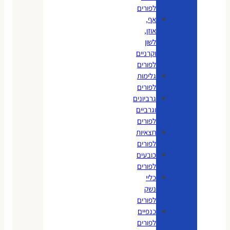
לפורים
אף,
אוזן,
לשון
וקרניים
לפורים
גלימות
לפורים
גרביונים
וגרביים
לפורים
חצאיות
לפורים
כובעים
לפורים
כליי
נשק
לפורים
כנפיים
לפורים