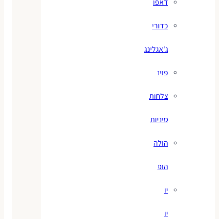
דאפו
כדורי
ג'אגלינג
פויז
צלחות
סיניות
הולה
הופ
יו
יו