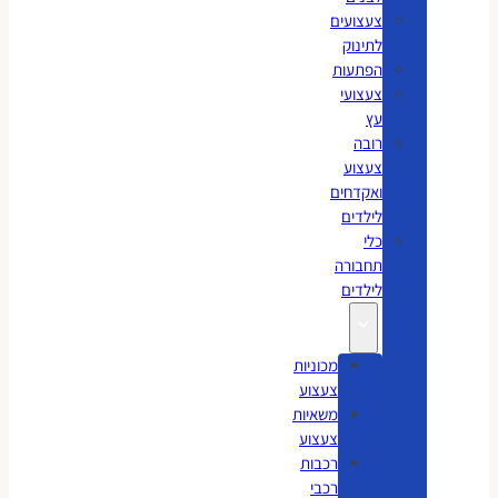
צעצועים
לתינוק
הפתעות
צעצועי
עץ
רובה
צעצוע
ואקדחים
לילדים
כלי
תחבורה
לילדים
מכוניות
צעצוע
משאיות
צעצוע
רכבות
רכבי