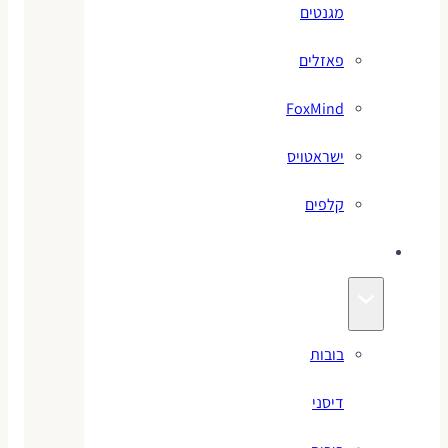
מגנטים
פאזלים
FoxMind
ישראטויס
קלפים
בובות
בובות
דיסני