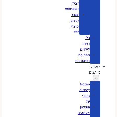
הצלה
ואוטובוסים
מטוסי
צעצוע
ומוצרי
חלל
כלי
נגינה
לילדים
הפתעות
בסיטונאות
צעצועי
מותגים
frozen
disney
גיבורי
על
פוקימון
צעצועים