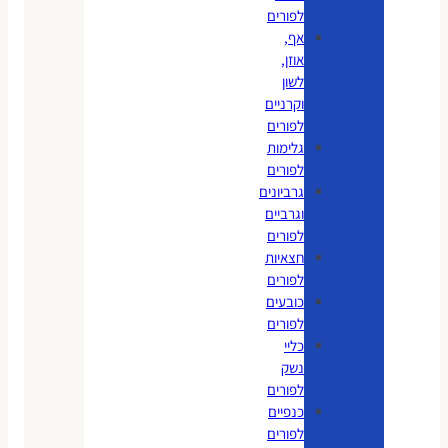
לפורים
אף,
אוזן,
לשון
וקרניים
לפורים
גלימות
לפורים
גרביונים
וגרביים
לפורים
חצאיות
לפורים
כובעים
לפורים
כליי
נשק
לפורים
כנפיים
לפורים