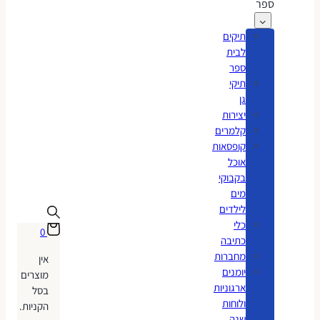
ספר
תיקים
לבית
ספר
תיקי
גן
יצירות
קלמרים
קופסאות
אוכל
בקבוקי
מים
לילדים
כלי
0
כתיבה
מחברות
אין
יומנים
מוצרים
ארגוניות
בסל
ולוחות
הקניות.
שנה