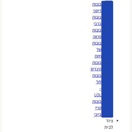
בובות
דיסני
בובות
ברבי
בובות
פרווה
בובות
של
חיות
בובות
קינדיס
בובות
לול
–
LOL
בובות
קריי
בייבי
ציוד
לבית