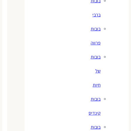
בובות
ברבי
בובות
פרווה
בובות
של
חיות
בובות
קינדיס
בובות