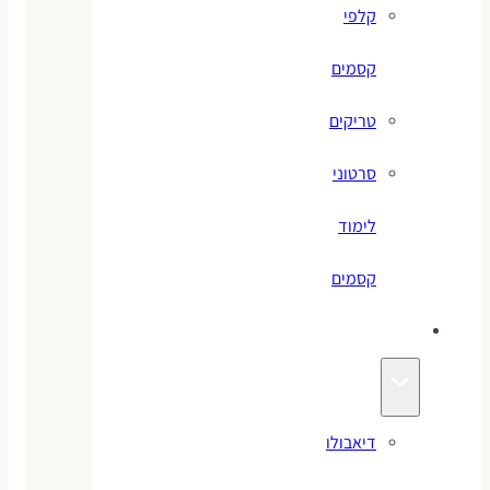
קלפי
קסמים
טריקים
סרטוני
לימוד
קסמים
ג׳אגלינג
דיאבולו