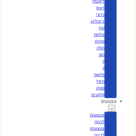
דיאבולו
דאפו
כדורי
ג'אגלינג
פויז
צלחות
סיניות
הולה
הופ
יו
יו
פלאוור
ודוויל
סטיק
קלאבים
צעצועים
צעצועים
לבנות
צעצועים
לבנים