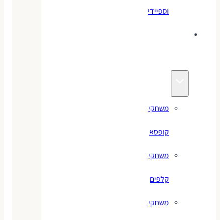
וספיידי
משחקים
לילדים
משחקי
קופסא
משחקי
קלפים
משחקי