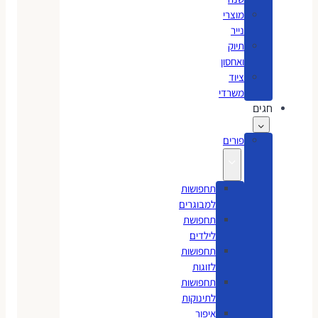
מוצרי
נייר
תיוק
ואחסון
ציוד
משרדי
חגים
פורים
תחפושות
למבוגרים
תחפושת
לילדים
תחפושות
לזוגות
תחפושות
לתינוקות
איפור