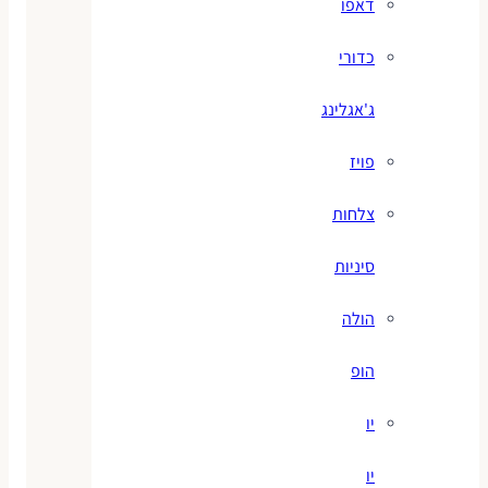
דאפו
כדורי
ג'אגלינג
פויז
צלחות
סיניות
הולה
הופ
יו
יו