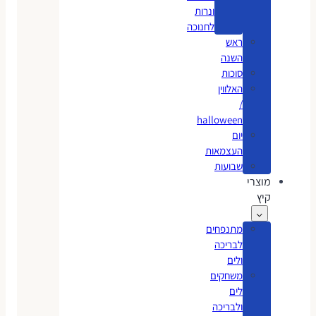
ונרות
לחנוכה
ראש
השנה
סוכות
האלווין
/
halloween
יום
העצמאות
שבועות
מוצרי
קיץ
מתנפחים
לבריכה
ולים
משחקים
לים
ולבריכה