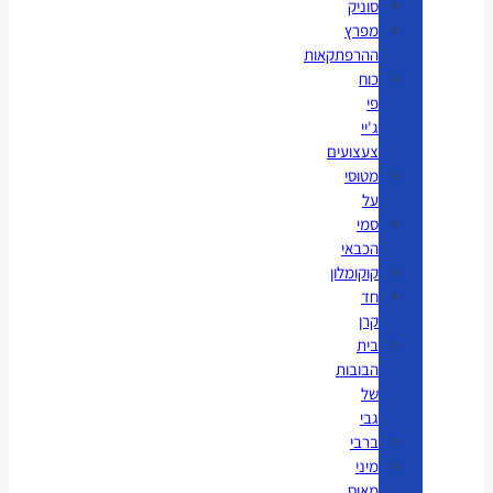
סוניק
מפרץ
ההרפתקאות
כוח
פי
ג'יי
צעצועים
מטוסי
על
סמי
הכבאי
קוקומלון
חד
קרן
בית
הבובות
של
גבי
ברבי
מיני
מאוס