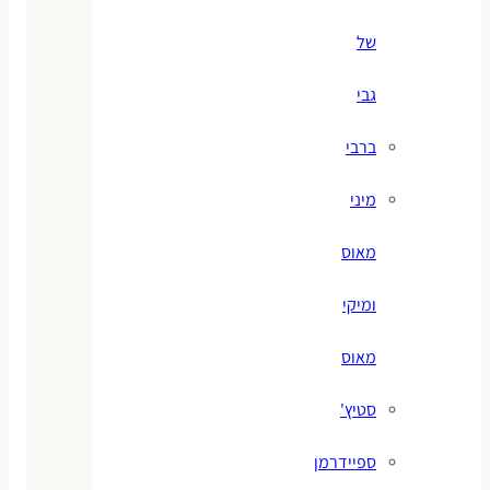
של
גבי
ברבי
מיני
מאוס
ומיקי
מאוס
סטיץ'
ספיידרמן