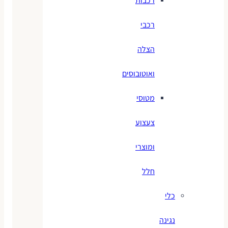
רכבות
רכבי
הצלה
ואוטובוסים
מטוסי
צעצוע
ומוצרי
חלל
כלי
נגינה