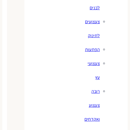
לבנים
צעצועים
לתינוק
הפתעות
צעצועי
עץ
רובה
צעצוע
ואקדחים