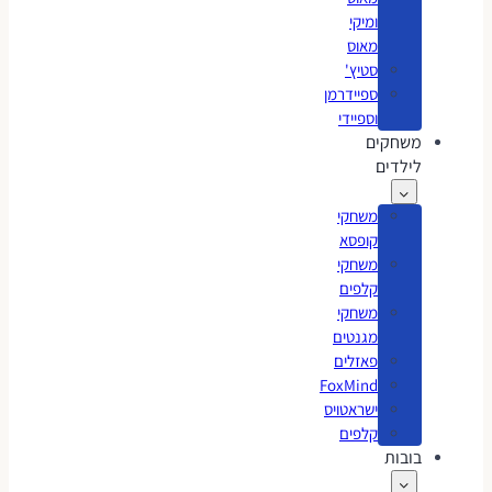
ומיקי
מאוס
סטיץ'
ספיידרמן
וספיידי
משחקים
לילדים
משחקי
קופסא
משחקי
קלפים
משחקי
מגנטים
פאזלים
FoxMind
ישראטויס
קלפים
בובות