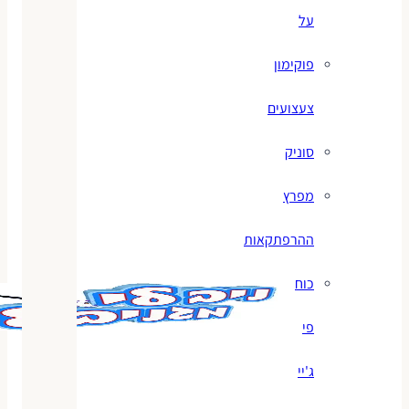
על
פוקימון
צעצועים
סוניק
מפרץ
ההרפתקאות
כוח
פי
ג'יי