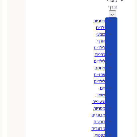
מוצרי
חורף
מטריות
ילדים
כובעי
חורף
לילדים
כפפות
לילדים
מחמם
אוזניים
לילדים
חם
צוואר
וצעיפים
מטריות
מבוגרים
כובעים
מבוגרים
כפפות