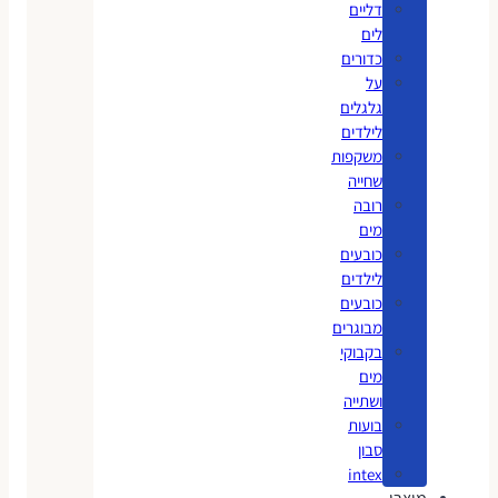
דליים
לים
כדורים
על
גלגלים
לילדים
משקפות
שחייה
רובה
מים
כובעים
לילדים
כובעים
מבוגרים
בקבוקי
מים
ושתייה
בועות
סבון
intex