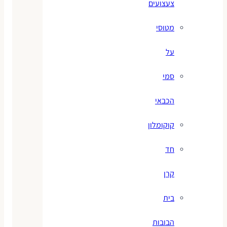
צעצועים
מטוסי
על
סמי
הכבאי
קוקומלון
חד
קרן
בית
הבובות