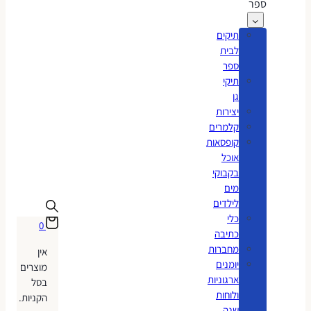
ספר
תיקים
לבית
ספר
תיקי
גן
יצירות
קלמרים
קופסאות
אוכל
בקבוקי
מים
לילדים
כלי
0
כתיבה
מחברות
אין
יומנים
מוצרים
ארגוניות
בסל
ולוחות
הקניות.
שנה