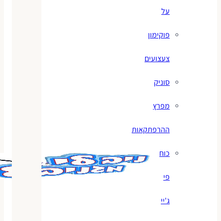
על
פוקימון
צעצועים
סוניק
מפרץ
ההרפתקאות
כוח
פי
ג'יי