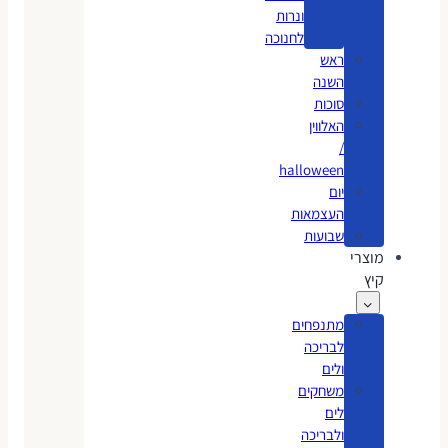
ונרות
לחנוכה
ראש
השנה
סוכות
האלווין
/
halloween
יום
העצמאות
שבועות
מוצרי
קיץ
מתנפחים
לבריכה
ולים
משחקים
לים
ולבריכה