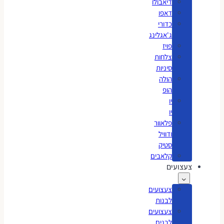
דיאבולו
דאפו
כדורי
ג'אגלינג
פויז
צלחות
סיניות
הולה
הופ
יו
יו
פלאוור
ודוויל
סטיק
קלאבים
צעצועים
צעצועים
לבנות
צעצועים
לבנים