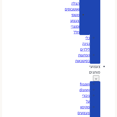
הצלה
ואוטובוסים
מטוסי
צעצוע
ומוצרי
חלל
כלי
נגינה
לילדים
הפתעות
בסיטונאות
צעצועי
מותגים
frozen
disney
גיבורי
על
פוקימון
צעצועים