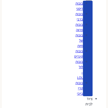
בובות
דיסני
בובות
ברבי
בובות
פרווה
בובות
של
חיות
בובות
קינדיס
בובות
לול
–
LOL
בובות
קריי
בייבי
ציוד
לבית