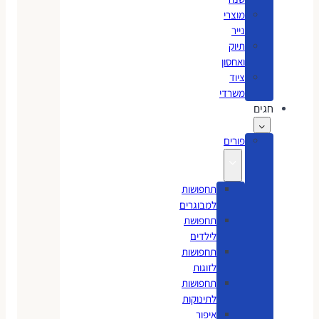
מוצרי
נייר
תיוק
ואחסון
ציוד
משרדי
חגים
פורים
תחפושות
למבוגרים
תחפושת
לילדים
תחפושות
לזוגות
תחפושות
לתינוקות
איפור