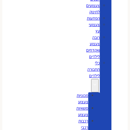
צעצועים
לתינוק
הפתעות
צעצועי
עץ
רובה
צעצוע
ואקדחים
לילדים
כלי
תחבורה
לילדים
מכוניות
צעצוע
משאיות
צעצוע
רכבות
רכבי