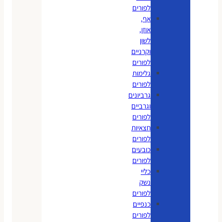
לפורים
אף,
אוזן,
לשון
וקרניים
לפורים
גלימות
לפורים
גרביונים
וגרביים
לפורים
חצאיות
לפורים
כובעים
לפורים
כליי
נשק
לפורים
כנפיים
לפורים