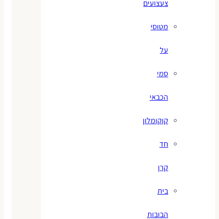
צעצועים
מטוסי
על
סמי
הכבאי
קוקומלון
חד
קרן
בית
הבובות