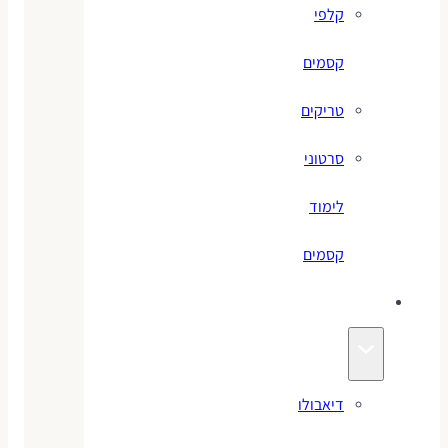
קלפי
קסמים
טריקים
סרטוני
לימוד
קסמים
ג׳אגלינג
דיאבולו