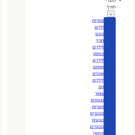
מוצרי
חורף
מטריות
ילדים
כובעי
חורף
לילדים
כפפות
לילדים
מחמם
אוזניים
לילדים
חם
צוואר
וצעיפים
מטריות
מבוגרים
כובעים
מבוגרים
כפפות