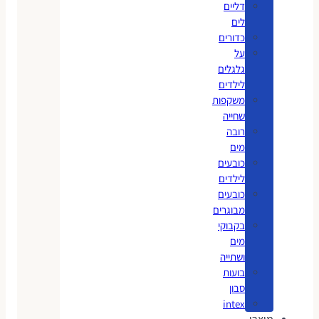
דליים
לים
כדורים
על
גלגלים
לילדים
משקפות
שחייה
רובה
מים
כובעים
לילדים
כובעים
מבוגרים
בקבוקי
מים
ושתייה
בועות
סבון
intex