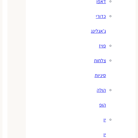
דאפו
כדורי
ג'אגלינג
פויז
צלחות
סיניות
הולה
הופ
יו
יו