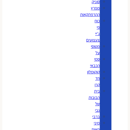
סוניק
מפרץ
ההרפתקאות
כוח
פי
ג'יי
צעצועים
מטוסי
על
סמי
הכבאי
קוקומלון
חד
קרן
בית
הבובות
של
גבי
ברבי
מיני
מאוס