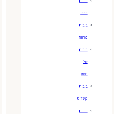
בובות
ברבי
בובות
פרווה
בובות
של
חיות
בובות
קינדיס
בובות