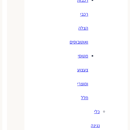
רכבות
רכבי
הצלה
ואוטובוסים
מטוסי
צעצוע
ומוצרי
חלל
כלי
נגינה