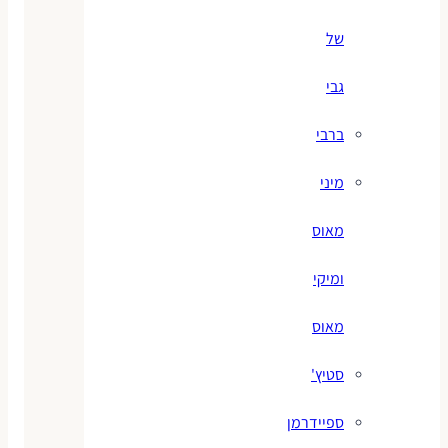
של
גבי
ברבי
מיני
מאוס
ומיקי
מאוס
סטיץ'
ספיידרמן