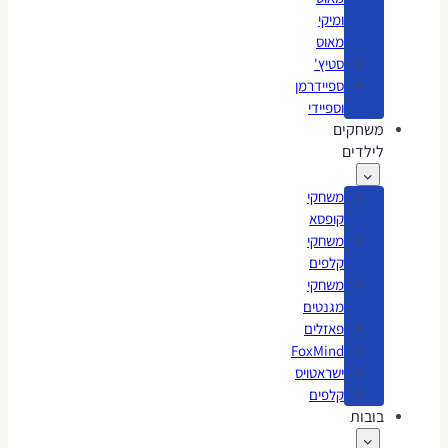
ומיקי
מאוס
סטיץ'
ספיידרמן
וספיידי
משחקים
לילדים
משחקי
קופסא
משחקי
קלפים
משחקי
מגנטים
פאזלים
FoxMind
ישראטויס
קלפים
בובות