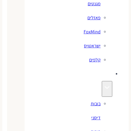
מגנטים
פאזלים
FoxMind
ישראטויס
קלפים
בובות
בובות
דיסני