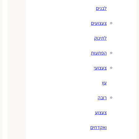
לבנים
צעצועים
לתינוק
הפתעות
צעצועי
עץ
רובה
צעצוע
ואקדחים