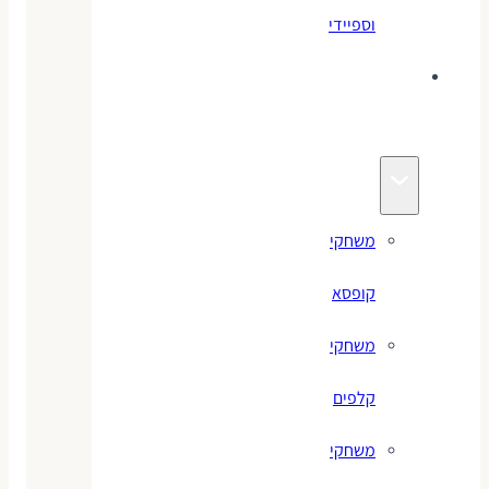
וספיידי
משחקים
לילדים
משחקי
קופסא
משחקי
קלפים
משחקי