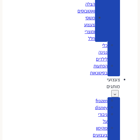
הצלה
ואוטובוסים
מטוסי
צעצוע
ומוצרי
חלל
כלי
נגינה
לילדים
הפתעות
בסיטונאות
צעצועי
מותגים
frozen
disney
גיבורי
על
פוקימון
צעצועים