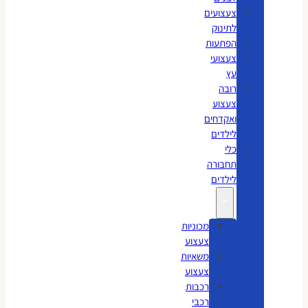
צעצועים
לתינוק
הפתעות
צעצועי
עץ
רובה
צעצוע
ואקדחים
לילדים
כלי
תחבורה
לילדים
מכוניות
צעצוע
משאיות
צעצוע
רכבות
רכבי