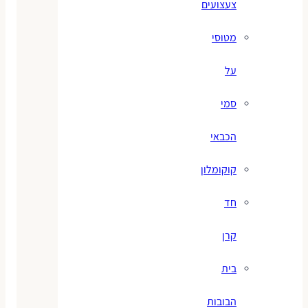
צעצועים
מטוסי
על
סמי
הכבאי
קוקומלון
חד
קרן
בית
הבובות