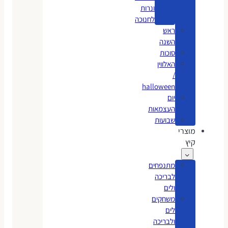
ונרות
לחנוכה
ראש
השנה
סוכות
האלווין
/
halloween
יום
העצמאות
שבועות
מוצרי
קיץ
מתנפחים
לבריכה
ולים
משחקים
לים
ולבריכה