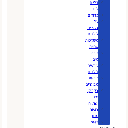
דליים
לים
כדורים
על
גלגלים
לילדים
משקפות
שחייה
רובה
מים
כובעים
לילדים
כובעים
מבוגרים
בקבוקי
מים
ושתייה
בועות
סבון
intex