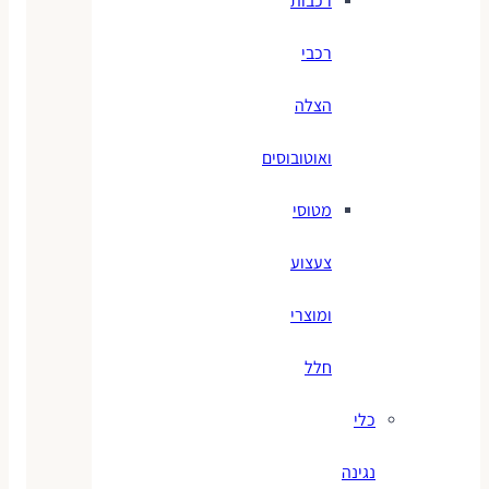
רכבות
רכבי
הצלה
ואוטובוסים
מטוסי
צעצוע
ומוצרי
חלל
כלי
נגינה