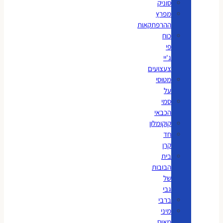
סוניק
מפרץ
ההרפתקאות
כוח
פי
ג'יי
צעצועים
מטוסי
על
סמי
הכבאי
קוקומלון
חד
קרן
בית
הבובות
של
גבי
ברבי
מיני
מאוס