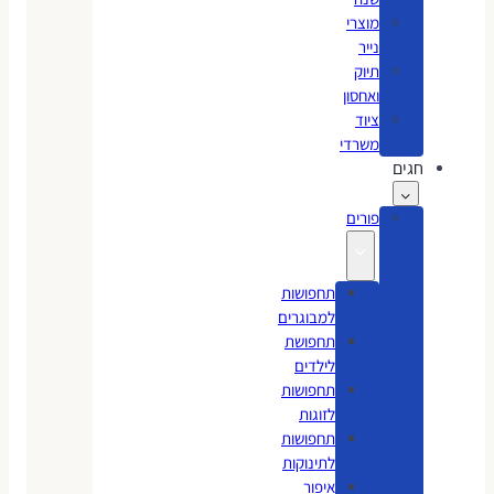
מוצרי
נייר
תיוק
ואחסון
ציוד
משרדי
חגים
פורים
תחפושות
למבוגרים
תחפושת
לילדים
תחפושות
לזוגות
תחפושות
לתינוקות
איפור