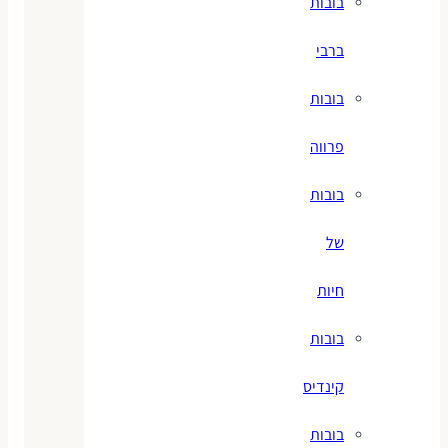
בובות
ברבי
בובות
פרווה
בובות
של
חיות
בובות
קינדיס
בובות