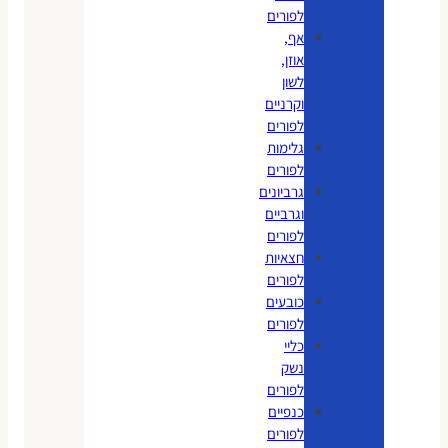
לפורים
אף,
אוזן,
לשון
וקרניים
לפורים
גלימות
לפורים
גרביונים
וגרביים
לפורים
חצאיות
לפורים
כובעים
לפורים
כליי
נשק
לפורים
כנפיים
לפורים