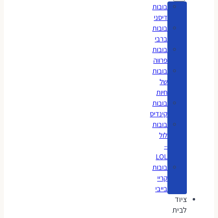
בובות
דיסני
בובות
ברבי
בובות
פרווה
בובות
של
חיות
בובות
קינדיס
בובות
לול
–
LOL
בובות
קריי
בייבי
ציוד
לבית