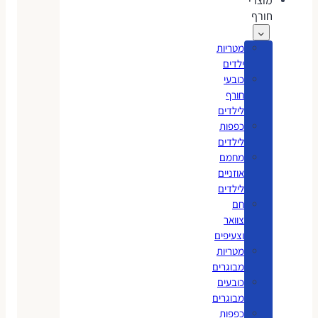
מוצרי
חורף
מטריות
ילדים
כובעי
חורף
לילדים
כפפות
לילדים
מחמם
אוזניים
לילדים
חם
צוואר
וצעיפים
מטריות
מבוגרים
כובעים
מבוגרים
כפפות