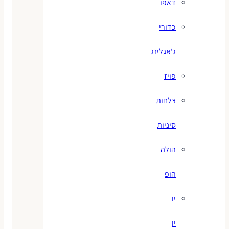
דאפו
כדורי
ג'אגלינג
פויז
צלחות
סיניות
הולה
הופ
יו
יו