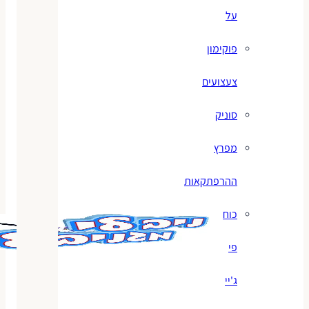
על
פוקימון
צעצועים
סוניק
מפרץ
ההרפתקאות
כוח
פי
ג'יי