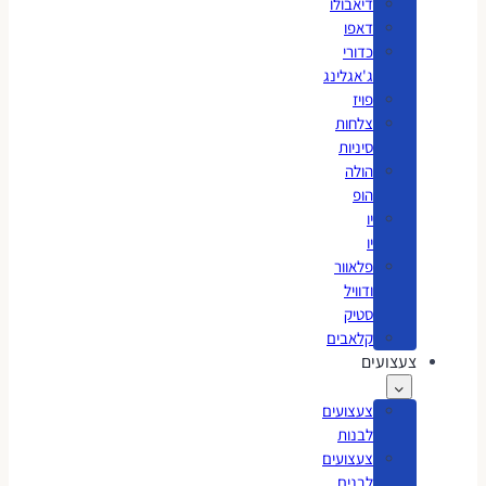
דיאבולו
דאפו
כדורי
ג'אגלינג
פויז
צלחות
סיניות
הולה
הופ
יו
יו
פלאוור
ודוויל
סטיק
קלאבים
צעצועים
צעצועים
לבנות
צעצועים
לבנים