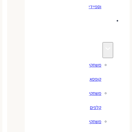
וספיידי
משחקים
לילדים
משחקי
קופסא
משחקי
קלפים
משחקי