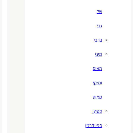
של
גבי
ברבי
מיני
מאוס
ומיקי
מאוס
סטיץ'
ספיידרמן