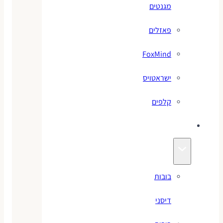
מגנטים
פאזלים
FoxMind
ישראטויס
קלפים
בובות
בובות
דיסני