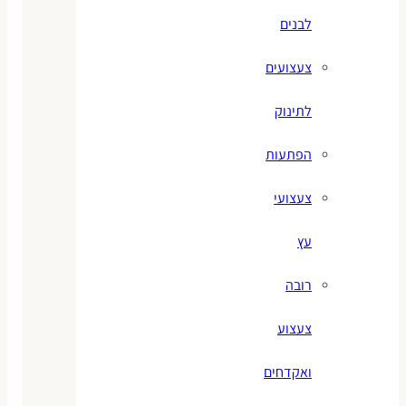
לבנים
צעצועים
לתינוק
הפתעות
צעצועי
עץ
רובה
צעצוע
ואקדחים