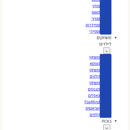
ומיקי
מאוס
סטיץ'
ספיידרמן
וספיידי
משחקים
לילדים
משחקי
קופסא
משחקי
קלפים
משחקי
מגנטים
פאזלים
FoxMind
ישראטויס
קלפים
בובות