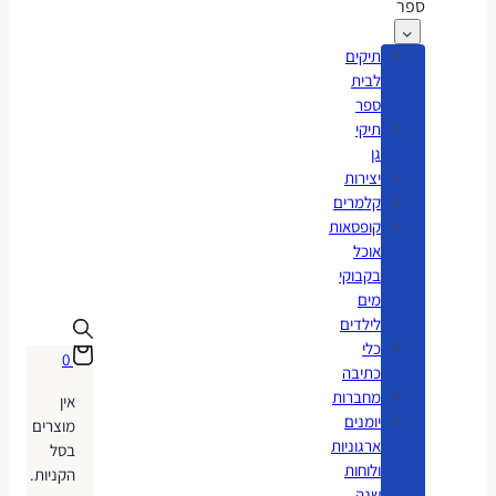
ספר
תיקים
לבית
ספר
תיקי
גן
יצירות
קלמרים
קופסאות
אוכל
בקבוקי
מים
לילדים
כלי
0
כתיבה
מחברות
אין
יומנים
מוצרים
ארגוניות
בסל
ולוחות
הקניות.
שנה