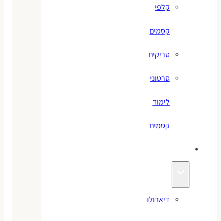
קלפי
קסמים
טריקים
סרטוני
לימוד
קסמים
ג׳אגלינג
דיאבולו