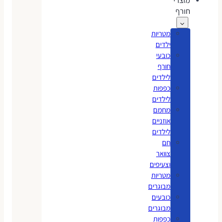
מוצרי
חורף
מטריות
ילדים
כובעי
חורף
לילדים
כפפות
לילדים
מחמם
אוזניים
לילדים
חם
צוואר
וצעיפים
מטריות
מבוגרים
כובעים
מבוגרים
כפפות