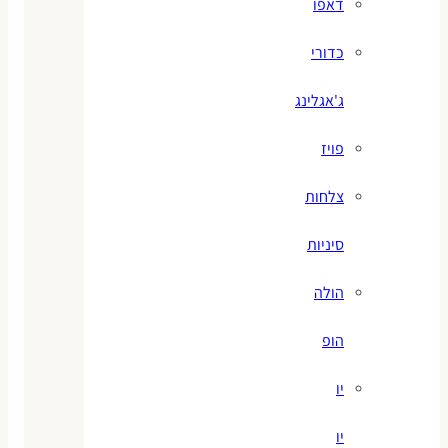
דאפו
כדורי
ג'אגלינג
פויז
צלחות
סיניות
הולה
הופ
יו
יו