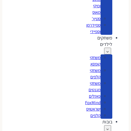
ומיקי
מאוס
סטיץ'
ספיידרמן
וספיידי
משחקים
לילדים
משחקי
קופסא
משחקי
קלפים
משחקי
מגנטים
פאזלים
FoxMind
ישראטויס
קלפים
בובות