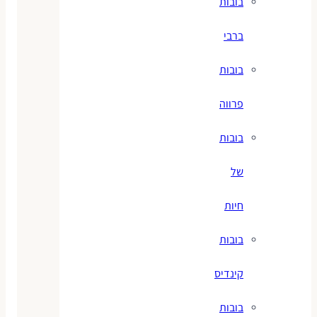
בובות
ברבי
בובות
פרווה
בובות
של
חיות
בובות
קינדיס
בובות