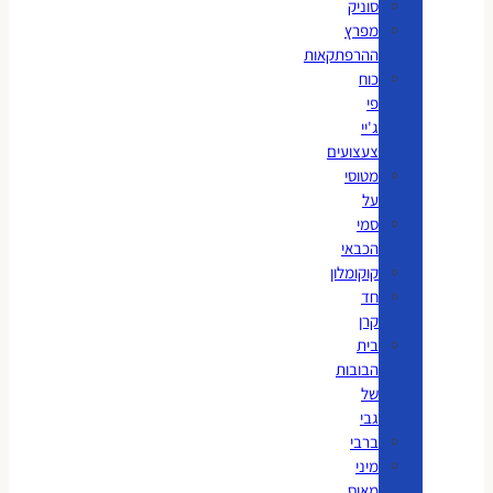
סוניק
מפרץ
ההרפתקאות
כוח
פי
ג'יי
צעצועים
מטוסי
על
סמי
הכבאי
קוקומלון
חד
קרן
בית
הבובות
של
גבי
ברבי
מיני
מאוס