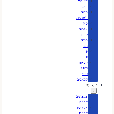
דיאבולו
דאפו
כדורי
ג'אגלינג
פויז
צלחות
סיניות
הולה
הופ
יו
יו
פלאוור
ודוויל
סטיק
קלאבים
צעצועים
צעצועים
לבנות
צעצועים
לבנים