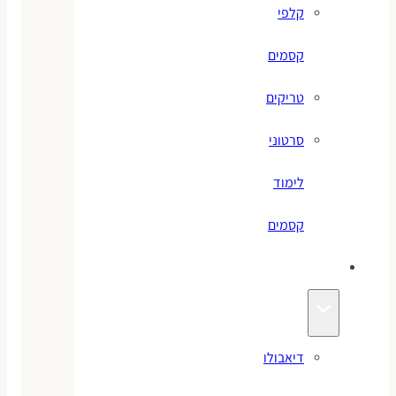
קלפי
קסמים
טריקים
סרטוני
לימוד
קסמים
ג׳אגלינג
דיאבולו