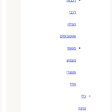
רכבות
רכבי
הצלה
ואוטובוסים
מטוסי
צעצוע
ומוצרי
חלל
כלי
נגינה