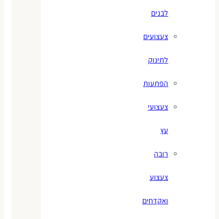
לבנים
צעצועים
לתינוק
הפתעות
צעצועי
עץ
רובה
צעצוע
ואקדחים