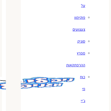
על
פוקימון
צעצועים
סוניק
מפרץ
ההרפתקאות
כוח
פי
ג'יי