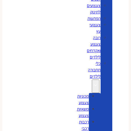
צעצועים
לתינוק
הפתעות
צעצועי
עץ
רובה
צעצוע
ואקדחים
לילדים
כלי
תחבורה
לילדים
מכוניות
צעצוע
משאיות
צעצוע
רכבות
רכבי