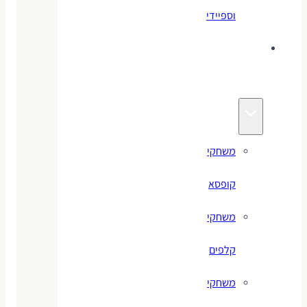
וספיידי
משחקים
לילדים
משחקי
קופסא
משחקי
קלפים
משחקי