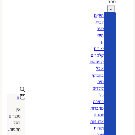
ספר
תיקים
לבית
ספר
תיקי
גן
יצירות
קלמרים
קופסאות
אוכל
בקבוקי
מים
לילדים
כלי
0
כתיבה
מחברות
אין
יומנים
מוצרים
ארגוניות
בסל
ולוחות
הקניות.
שנה