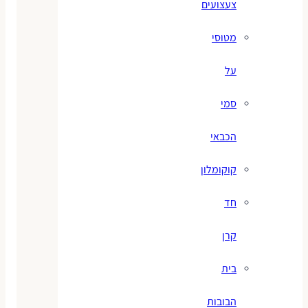
צעצועים
מטוסי
על
סמי
הכבאי
קוקומלון
חד
קרן
בית
הבובות