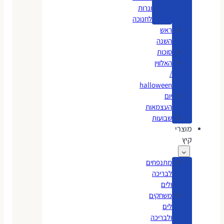
ונרות
לחנוכה
ראש
השנה
סוכות
האלווין
/
halloween
יום
העצמאות
שבועות
מוצרי
קיץ
מתנפחים
לבריכה
ולים
משחקים
לים
ולבריכה