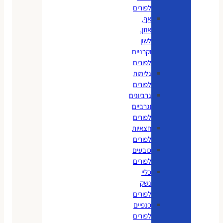
לפורים
אף,
אוזן,
לשון
וקרניים
לפורים
גלימות
לפורים
גרביונים
וגרביים
לפורים
חצאיות
לפורים
כובעים
לפורים
כליי
נשק
לפורים
כנפיים
לפורים