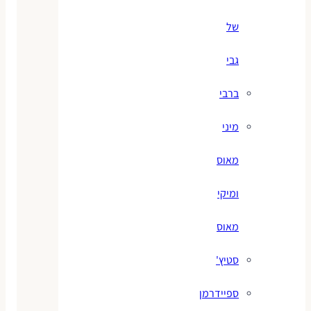
של
גבי
ברבי
מיני
מאוס
ומיקי
מאוס
סטיץ'
ספיידרמן