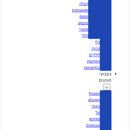
הצלה
ואוטובוסים
מטוסי
צעצוע
ומוצרי
חלל
כלי
נגינה
לילדים
הפתעות
בסיטונאות
צעצועי
מותגים
frozen
disney
גיבורי
על
פוקימון
צעצועים