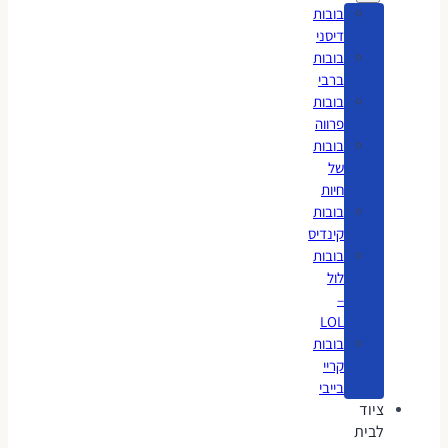
בובות
דיסני
בובות
ברבי
בובות
פרווה
בובות
של
חיות
בובות
קינדיס
בובות
לול
–
LOL
בובות
קריי
בייבי
ציוד
לבית