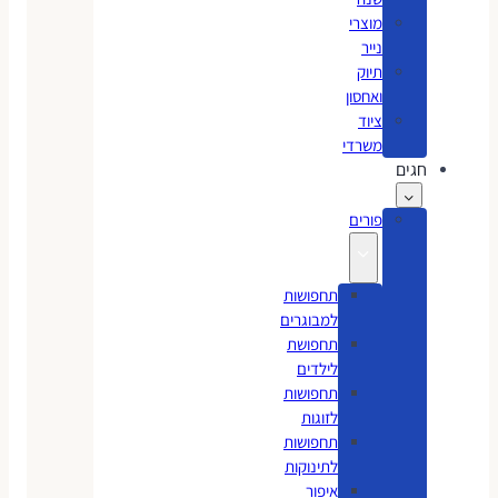
מוצרי
נייר
תיוק
ואחסון
ציוד
משרדי
חגים
פורים
תחפושות
למבוגרים
תחפושת
לילדים
תחפושות
לזוגות
תחפושות
לתינוקות
איפור