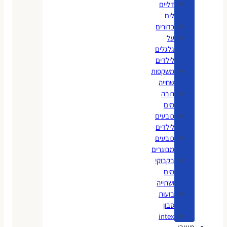
דליים
לים
כדורים
על
גלגלים
לילדים
משקפות
שחייה
רובה
מים
כובעים
לילדים
כובעים
מבוגרים
בקבוקי
מים
ושתייה
בועות
סבון
intex