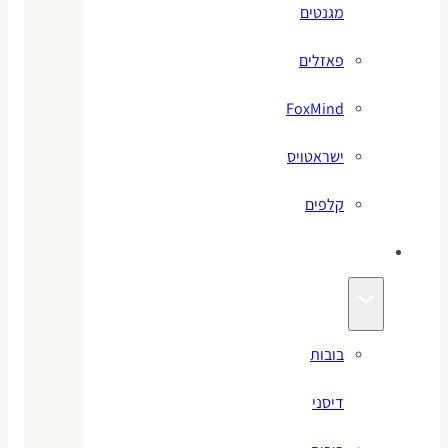
מגנטים
פאזלים
FoxMind
ישראטויס
קלפים
בובות
בובות
דיסני