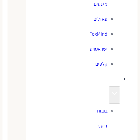
מגנטים
פאזלים
FoxMind
ישראטויס
קלפים
בובות
בובות
דיסני