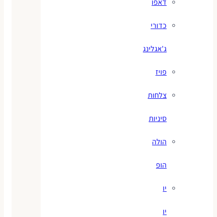
דאפו
כדורי
ג'אגלינג
פויז
צלחות
סיניות
הולה
הופ
יו
יו