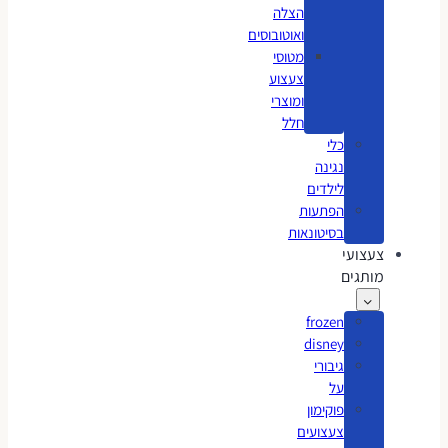
הצלה
ואוטובוסים
מטוסי
צעצוע
ומוצרי
חלל
כלי
נגינה
לילדים
הפתעות
בסיטונאות
צעצועי
מותגים
frozen
disney
גיבורי
על
פוקימון
צעצועים