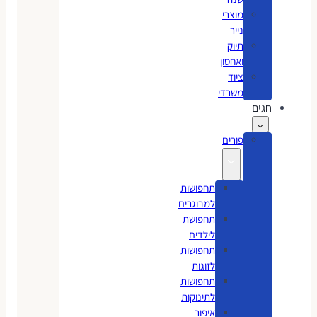
מוצרי
נייר
תיוק
ואחסון
ציוד
משרדי
חגים
פורים
תחפושות
למבוגרים
תחפושת
לילדים
תחפושות
לזוגות
תחפושות
לתינוקות
איפור