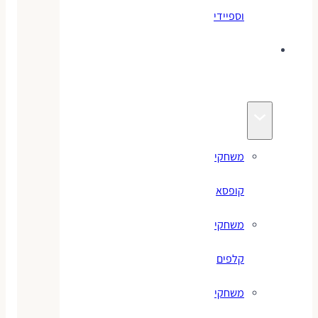
וספיידי
משחקים
לילדים
משחקי
קופסא
משחקי
קלפים
משחקי