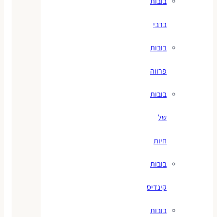
בובות
ברבי
בובות
פרווה
בובות
של
חיות
בובות
קינדיס
בובות