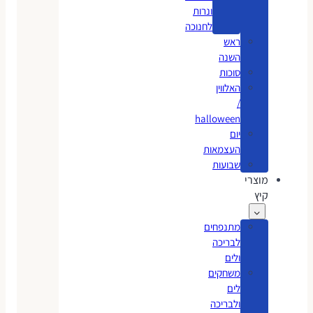
ונרות
לחנוכה
ראש
השנה
סוכות
האלווין
/
halloween
יום
העצמאות
שבועות
מוצרי
קיץ
מתנפחים
לבריכה
ולים
משחקים
לים
ולבריכה