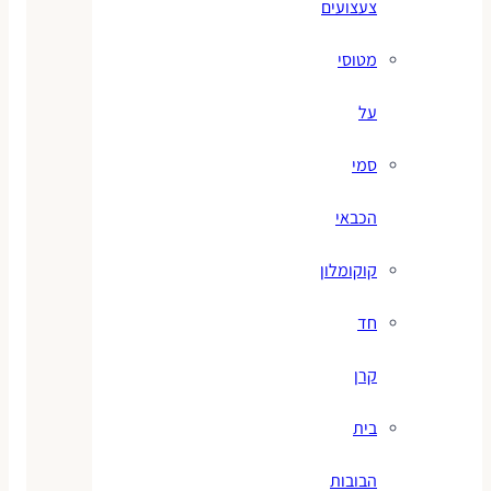
צעצועים
מטוסי
על
סמי
הכבאי
קוקומלון
חד
קרן
בית
הבובות