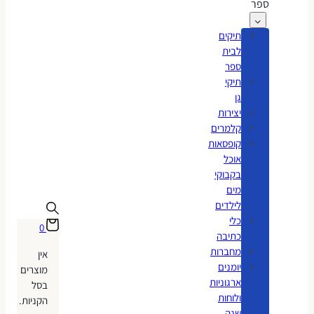
ספר
תיקים
לבית
ספר
תיקי
גן
יצירות
קלמרים
קופסאות
אוכל
בקבוקי
מים
לילדים
כלי
0
כתיבה
מחברות
אין
יומנים
מוצרים
ארגוניות
בסל
ולוחות
הקניות.
שנה