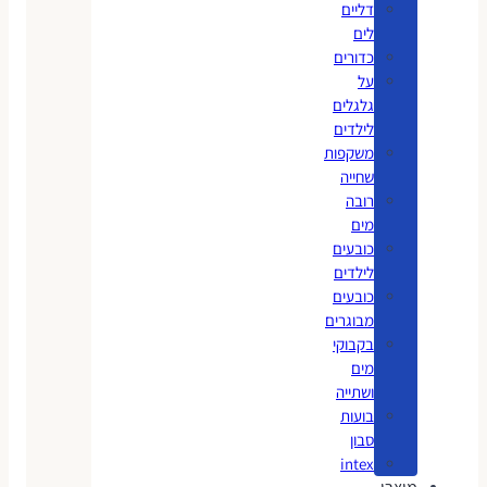
דליים
לים
כדורים
על
גלגלים
לילדים
משקפות
שחייה
רובה
מים
כובעים
לילדים
כובעים
מבוגרים
בקבוקי
מים
ושתייה
בועות
סבון
intex