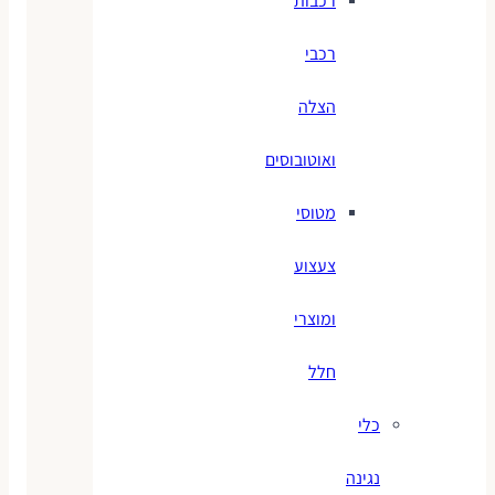
רכבות
רכבי
הצלה
ואוטובוסים
מטוסי
צעצוע
ומוצרי
חלל
כלי
נגינה