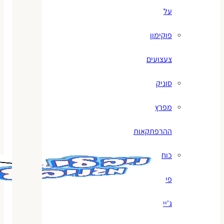
על
פוקימון
צעצועים
סוניק
מפרץ
ההרפתקאות
כוח
פי
ג'יי