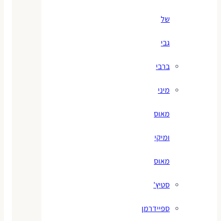
של
גבי
ברבי
מיני
מאוס
ומיקי
מאוס
סטיץ'
ספיידרמן