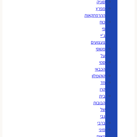
סוניק
מפרץ
ההרפתקאות
כוח
פי
ג'יי
צעצועים
מטוסי
על
סמי
הכבאי
קוקומלון
חד
קרן
בית
הבובות
של
גבי
ברבי
מיני
מאוס