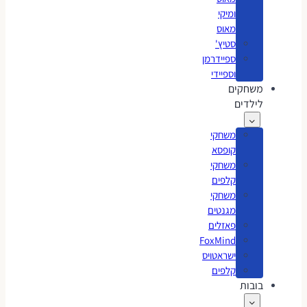
ומיקי
מאוס
סטיץ'
ספיידרמן
וספיידי
משחקים
לילדים
משחקי
קופסא
משחקי
קלפים
משחקי
מגנטים
פאזלים
FoxMind
ישראטויס
קלפים
בובות