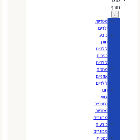
מוצרי
חורף
מטריות
ילדים
כובעי
חורף
לילדים
כפפות
לילדים
מחמם
אוזניים
לילדים
חם
צוואר
וצעיפים
מטריות
מבוגרים
כובעים
מבוגרים
כפפות