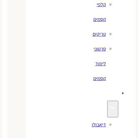
קלפי
קסמים
טריקים
סרטוני
לימוד
קסמים
ג׳אגלינג
דיאבולו