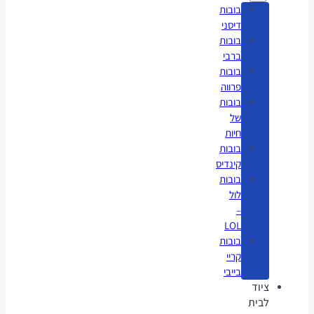
בובות
דיסני
בובות
ברבי
בובות
פרווה
בובות
של
חיות
בובות
קינדיס
בובות
לול
–
LOL
בובות
קריי
בייבי
ציוד
לבית