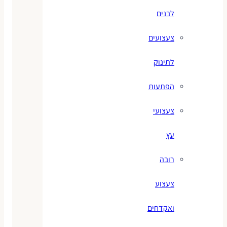
לבנים
צעצועים
לתינוק
הפתעות
צעצועי
עץ
רובה
צעצוע
ואקדחים