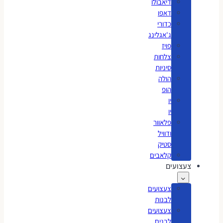
דיאבולו
דאפו
כדורי
ג'אגלינג
פויז
צלחות
סיניות
הולה
הופ
יו
יו
פלאוור
ודוויל
סטיק
קלאבים
צעצועים
צעצועים
לבנות
צעצועים
לבנים