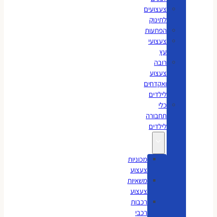
צעצועים
לתינוק
הפתעות
צעצועי
עץ
רובה
צעצוע
ואקדחים
לילדים
כלי
תחבורה
לילדים
מכוניות
צעצוע
משאיות
צעצוע
רכבות
רכבי