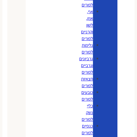
לפורים
אף,
אוזן,
לשון
וקרניים
לפורים
גלימות
לפורים
גרביונים
וגרביים
לפורים
חצאיות
לפורים
כובעים
לפורים
כליי
נשק
לפורים
כנפיים
לפורים