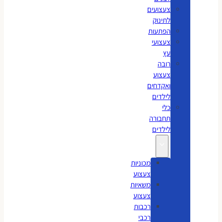
צעצועים
לתינוק
הפתעות
צעצועי
עץ
רובה
צעצוע
ואקדחים
לילדים
כלי
תחבורה
לילדים
מכוניות
צעצוע
משאיות
צעצוע
רכבות
רכבי