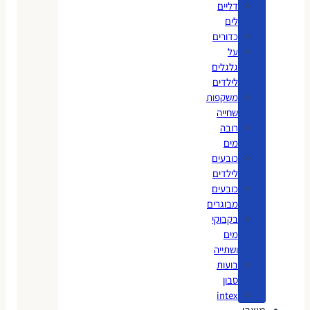
דליים
לים
כדורים
על
גלגלים
לילדים
משקפות
שחייה
רובה
מים
כובעים
לילדים
כובעים
מבוגרים
בקבוקי
מים
ושתייה
בועות
סבון
intex