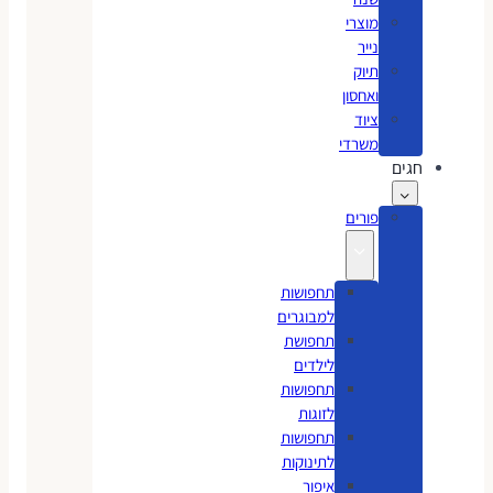
מוצרי
נייר
תיוק
ואחסון
ציוד
משרדי
חגים
פורים
תחפושות
למבוגרים
תחפושת
לילדים
תחפושות
לזוגות
תחפושות
לתינוקות
איפור