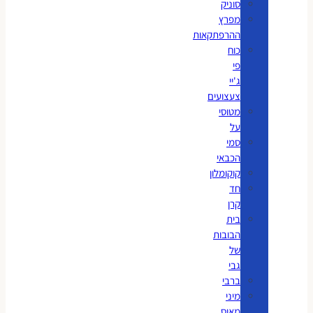
סוניק
מפרץ
ההרפתקאות
כוח
פי
ג'יי
צעצועים
מטוסי
על
סמי
הכבאי
קוקומלון
חד
קרן
בית
הבובות
של
גבי
ברבי
מיני
מאוס