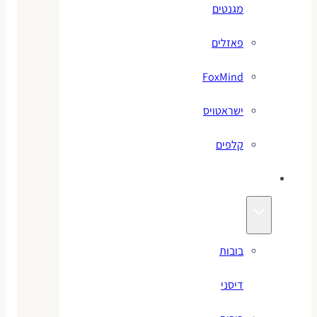
מגנטים
פאזלים
FoxMind
ישראטויס
קלפים
בובות
בובות
דיסני