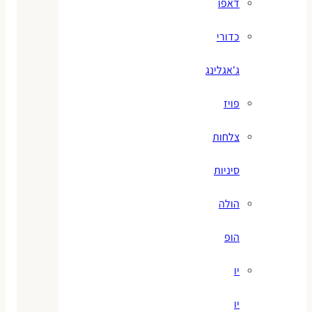
דאפו
כדורי
ג'אגלינג
פויז
צלחות
סיניות
הולה
הופ
יו
יו