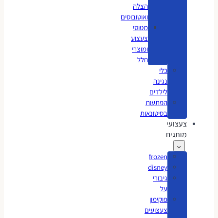
הצלה
ואוטובוסים
מטוסי
צעצוע
ומוצרי
חלל
כלי
נגינה
לילדים
הפתעות
בסיטונאות
צעצועי
מותגים
frozen
disney
גיבורי
על
פוקימון
צעצועים