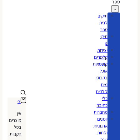
ספר
תיקים
לבית
ספר
תיקי
גן
יצירות
קלמרים
קופסאות
אוכל
בקבוקי
מים
לילדים
כלי
0
כתיבה
מחברות
אין
יומנים
מוצרים
ארגוניות
בסל
ולוחות
הקניות.
שנה