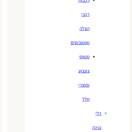
רכבות
רכבי
הצלה
ואוטובוסים
מטוסי
צעצוע
ומוצרי
חלל
כלי
נגינה