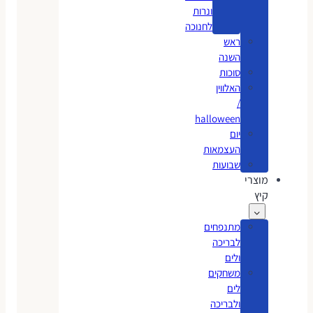
ונרות
לחנוכה
ראש
השנה
סוכות
האלווין
/
halloween
יום
העצמאות
שבועות
מוצרי
קיץ
מתנפחים
לבריכה
ולים
משחקים
לים
ולבריכה