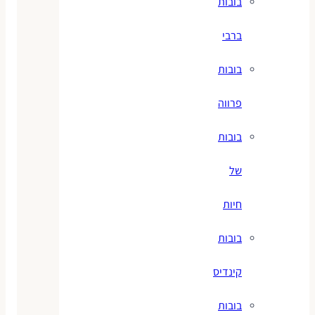
בובות
ברבי
בובות
פרווה
בובות
של
חיות
בובות
קינדיס
בובות