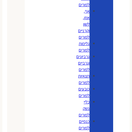
לפורים
אף,
אוזן,
לשון
וקרניים
לפורים
גלימות
לפורים
גרביונים
וגרביים
לפורים
חצאיות
לפורים
כובעים
לפורים
כליי
נשק
לפורים
כנפיים
לפורים