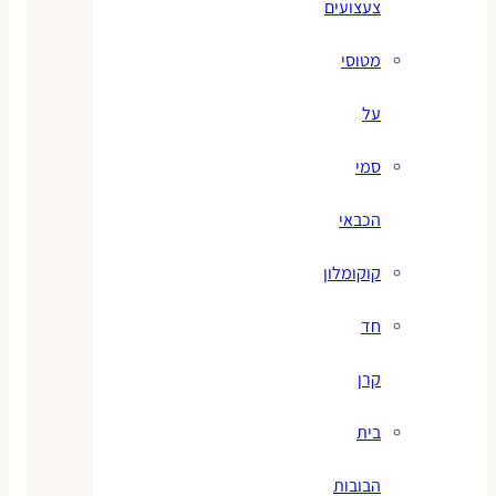
צעצועים
מטוסי
על
סמי
הכבאי
קוקומלון
חד
קרן
בית
הבובות