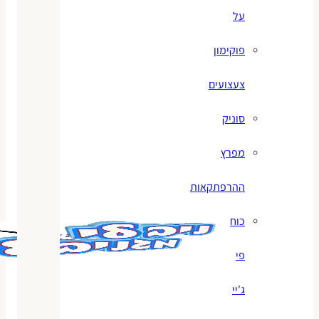
על
פוקימון
צעצועים
סוניק
מפרץ
ההרפתקאות
כוח
פי
ג'יי