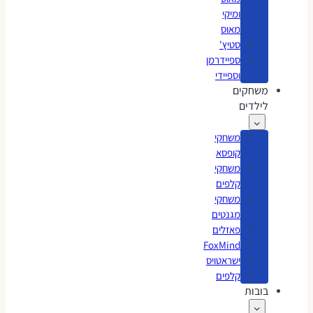
ומיקי
מאוס
סטיץ'
ספיידרמן
וספיידי
משחקים
לילדים
משחקי
קופסא
משחקי
קלפים
משחקי
מגנטים
פאזלים
FoxMind
ישראטויס
קלפים
בובות