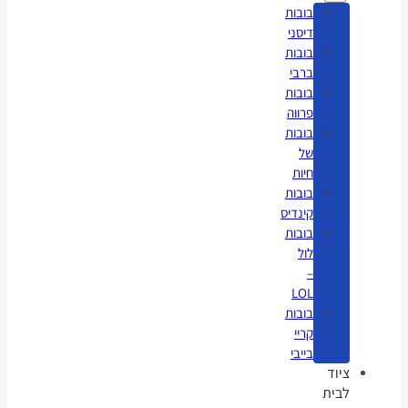
בובות
דיסני
בובות
ברבי
בובות
פרווה
בובות
של
חיות
בובות
קינדיס
בובות
לול
–
LOL
בובות
קריי
בייבי
ציוד
לבית