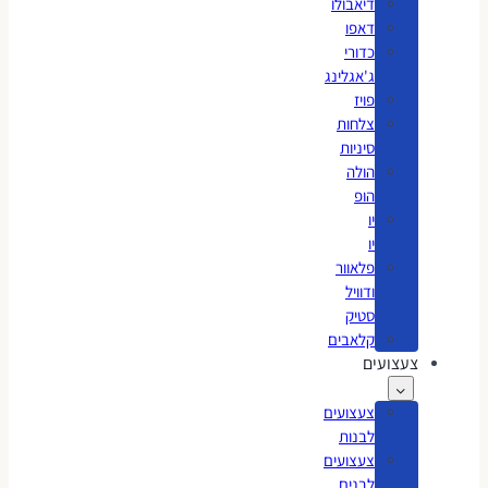
דיאבולו
דאפו
כדורי
ג'אגלינג
פויז
צלחות
סיניות
הולה
הופ
יו
יו
פלאוור
ודוויל
סטיק
קלאבים
צעצועים
צעצועים
לבנות
צעצועים
לבנים