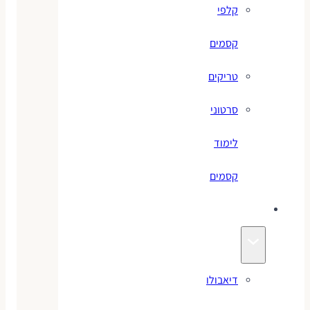
קלפי
קסמים
טריקים
סרטוני
לימוד
קסמים
ג׳אגלינג
דיאבולו