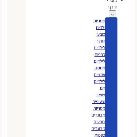
מוצרי
חורף
מטריות
ילדים
כובעי
חורף
לילדים
כפפות
לילדים
מחמם
אוזניים
לילדים
חם
צוואר
וצעיפים
מטריות
מבוגרים
כובעים
מבוגרים
כפפות