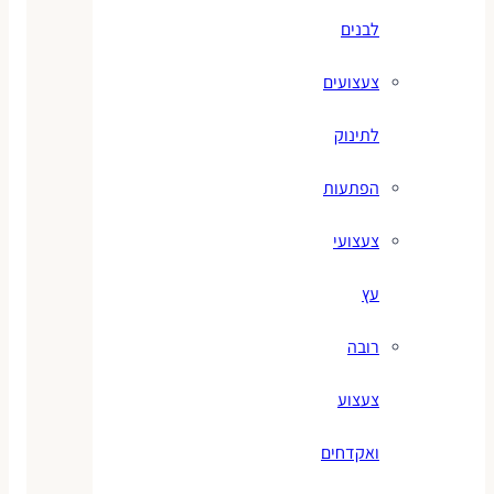
לבנים
צעצועים
לתינוק
הפתעות
צעצועי
עץ
רובה
צעצוע
ואקדחים