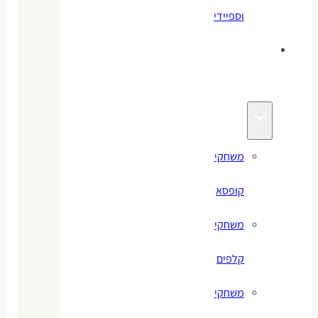
וספיידי
משחקים
לילדים
משחקי
קופסא
משחקי
קלפים
משחקי