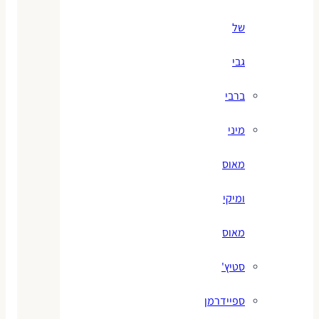
של
גבי
ברבי
מיני
מאוס
ומיקי
מאוס
סטיץ'
ספיידרמן