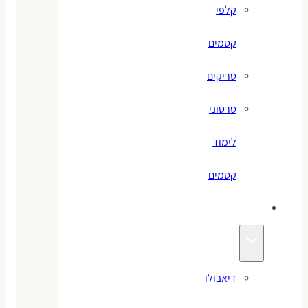
קלפי
קסמים
טריקים
סרטוני
לימוד
קסמים
ג׳אגלינג
דיאבולו