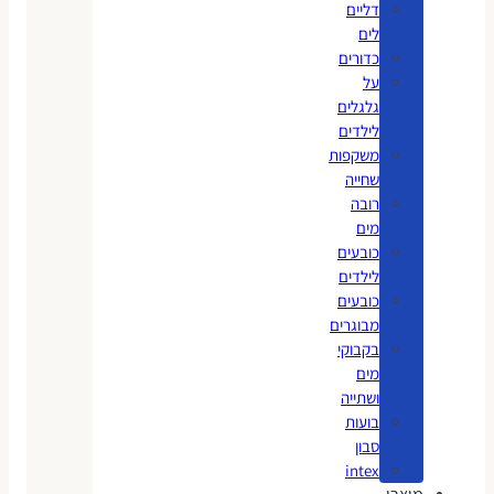
דליים
לים
כדורים
על
גלגלים
לילדים
משקפות
שחייה
רובה
מים
כובעים
לילדים
כובעים
מבוגרים
בקבוקי
מים
ושתייה
בועות
סבון
intex