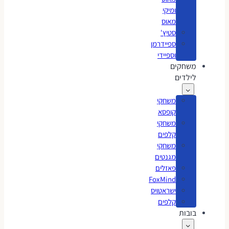
ומיקי
מאוס
סטיץ'
ספיידרמן
וספיידי
משחקים
לילדים
משחקי
קופסא
משחקי
קלפים
משחקי
מגנטים
פאזלים
FoxMind
ישראטויס
קלפים
בובות