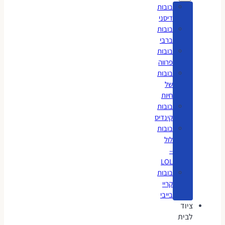
בובות
דיסני
בובות
ברבי
בובות
פרווה
בובות
של
חיות
בובות
קינדיס
בובות
לול
–
LOL
בובות
קריי
בייבי
ציוד
לבית