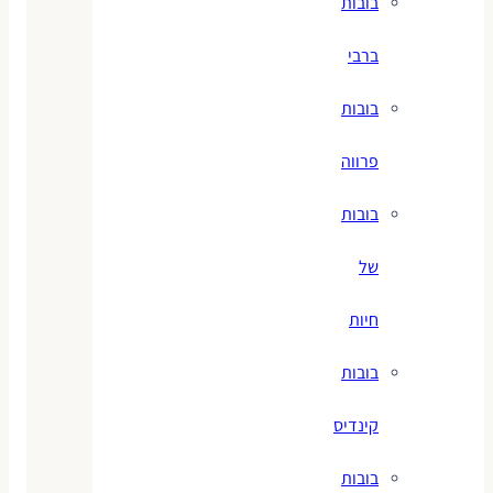
בובות
ברבי
בובות
פרווה
בובות
של
חיות
בובות
קינדיס
בובות