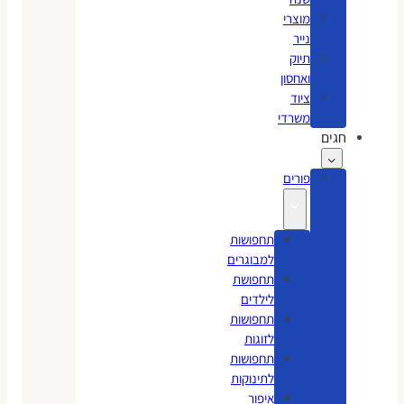
מוצרי
נייר
תיוק
ואחסון
ציוד
משרדי
חגים
פורים
תחפושות
למבוגרים
תחפושת
לילדים
תחפושות
לזוגות
תחפושות
לתינוקות
איפור