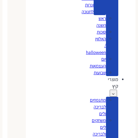
ונרות
לחנוכה
ראש
השנה
סוכות
האלווין
/
halloween
יום
העצמאות
שבועות
מוצרי
קיץ
מתנפחים
לבריכה
ולים
משחקים
לים
ולבריכה