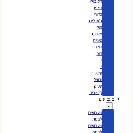
דיאבולו
דאפו
כדורי
ג'אגלינג
פויז
צלחות
סיניות
הולה
הופ
יו
יו
פלאוור
ודוויל
סטיק
קלאבים
צעצועים
צעצועים
לבנות
צעצועים
לבנים