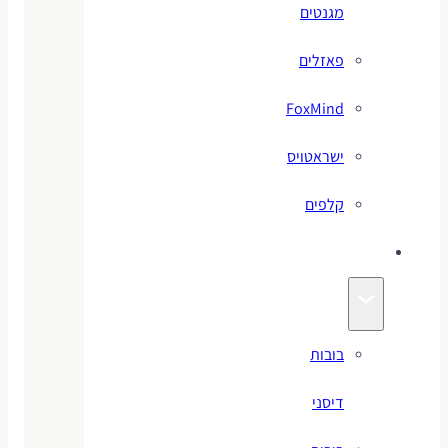
מגנטים
פאזלים
FoxMind
ישראטויס
קלפים
בובות
בובות
דיסני