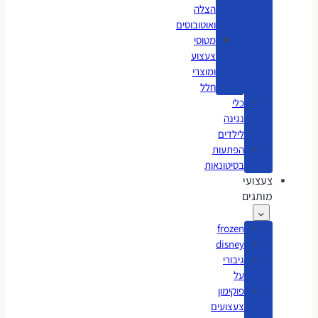
הצלה
ואוטובוסים
מטוסי
צעצוע
ומוצרי
חלל
כלי
נגינה
לילדים
הפתעות
בסיטונאות
צעצועי
מותגים
frozen
disney
גיבורי
על
פוקימון
צעצועים