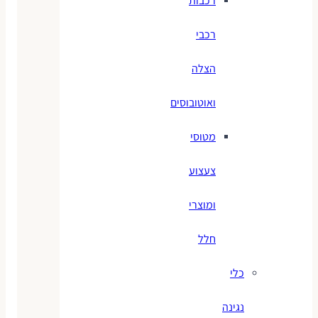
רכבות
רכבי
הצלה
ואוטובוסים
מטוסי
צעצוע
ומוצרי
חלל
כלי
נגינה