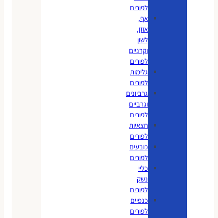
לפורים
אף,
אוזן,
לשון
וקרניים
לפורים
גלימות
לפורים
גרביונים
וגרביים
לפורים
חצאיות
לפורים
כובעים
לפורים
כליי
נשק
לפורים
כנפיים
לפורים