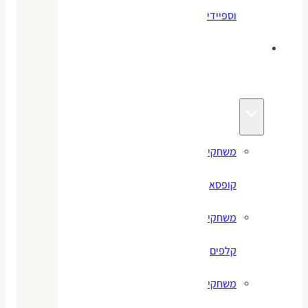
וספיידי
משחקים
לילדים
משחקי
קופסא
משחקי
קלפים
משחקי