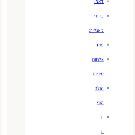
דאפו
כדורי
ג'אגלינג
פויז
צלחות
סיניות
הולה
הופ
יו
יו