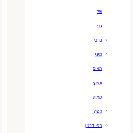
של
גבי
ברבי
מיני
מאוס
ומיקי
מאוס
סטיץ'
ספיידרמן