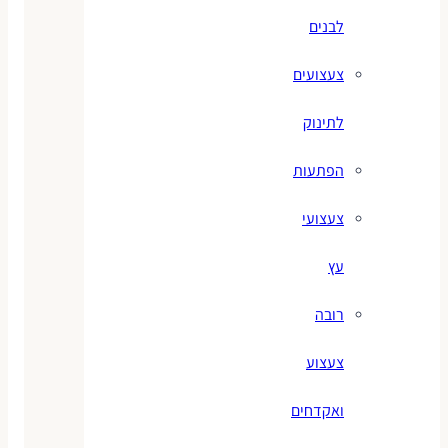
לבנים
צעצועים
לתינוק
הפתעות
צעצועי
עץ
רובה
צעצוע
ואקדחים