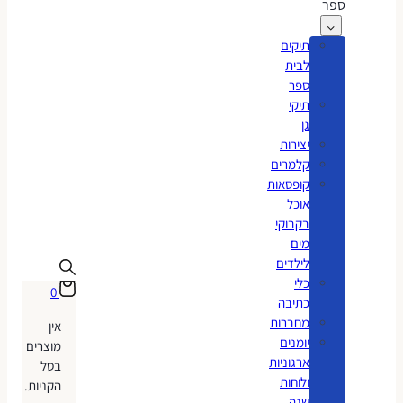
ספר
תיקים
לבית
ספר
תיקי
גן
יצירות
קלמרים
קופסאות
אוכל
בקבוקי
מים
לילדים
כלי
0
כתיבה
מחברות
אין
יומנים
מוצרים
ארגוניות
בסל
ולוחות
הקניות.
שנה