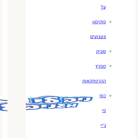
על
פוקימון
צעצועים
סוניק
מפרץ
ההרפתקאות
כוח
פי
ג'יי