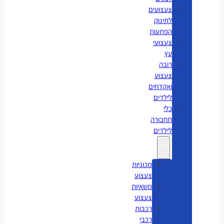
צעצועים
לתינוק
הפתעות
צעצועי
עץ
רובה
צעצוע
ואקדחים
לילדים
כלי
תחבורה
לילדים
מכוניות
צעצוע
משאיות
צעצוע
רכבות
רכבי