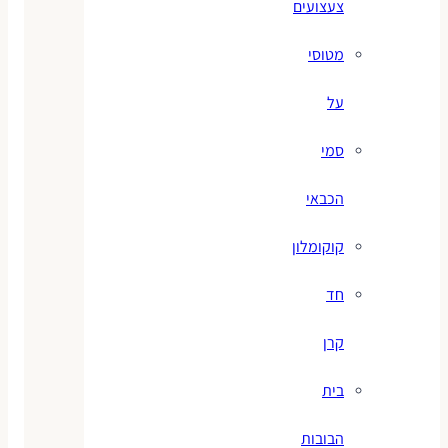
צעצועים
מטוסי
על
סמי
הכבאי
קוקומלון
חד
קרן
בית
הבובות