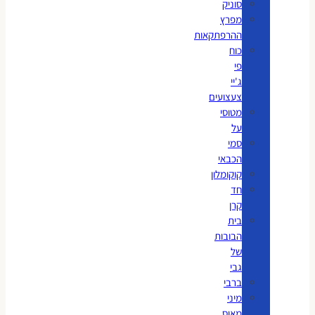
סוניק
מפרץ
ההרפתקאות
כוח
פי
ג'יי
צעצועים
מטוסי
על
סמי
הכבאי
קוקומלון
חד
קרן
בית
הבובות
של
גבי
ברבי
מיני
מאוס