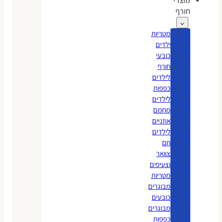
מוצרי
חורף
מטריות
ילדים
כובעי
חורף
לילדים
כפפות
לילדים
מחמם
אוזניים
לילדים
חם
צוואר
וצעיפים
מטריות
מבוגרים
כובעים
מבוגרים
כפפות