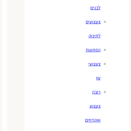
לבנים
צעצועים
לתינוק
הפתעות
צעצועי
עץ
רובה
צעצוע
ואקדחים