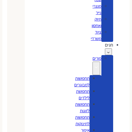
מוצרי
נייר
תיוק
ואחסון
ציוד
משרדי
חגים
פורים
תחפושות
למבוגרים
תחפושת
לילדים
תחפושות
לזוגות
תחפושות
לתינוקות
איפור