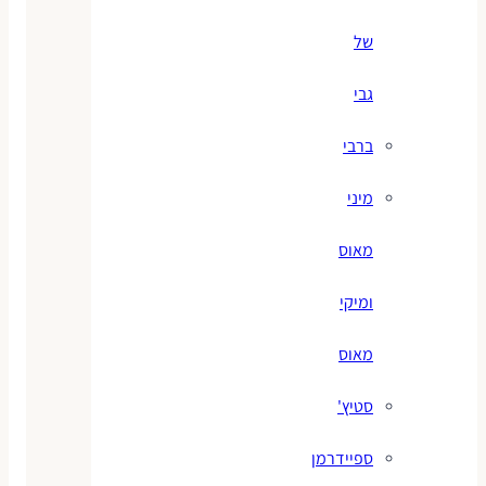
של
גבי
ברבי
מיני
מאוס
ומיקי
מאוס
סטיץ'
ספיידרמן