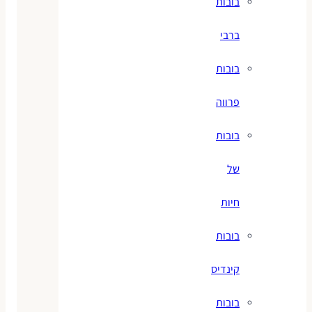
בובות
ברבי
בובות
פרווה
בובות
של
חיות
בובות
קינדיס
בובות