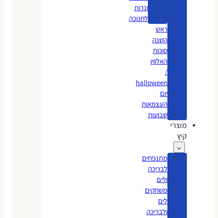
ונרות
לחנוכה
ראש
השנה
סוכות
האלווין
/
halloween
יום
העצמאות
שבועות
מוצרי
קיץ
מתנפחים
לבריכה
ולים
משחקים
לים
ולבריכה