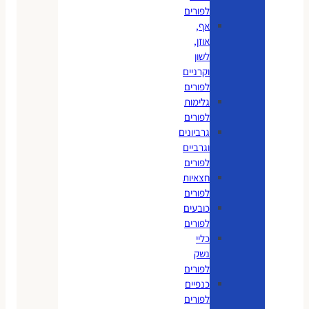
לפורים
אף,
אוזן,
לשון
וקרניים
לפורים
גלימות
לפורים
גרביונים
וגרביים
לפורים
חצאיות
לפורים
כובעים
לפורים
כליי
נשק
לפורים
כנפיים
לפורים