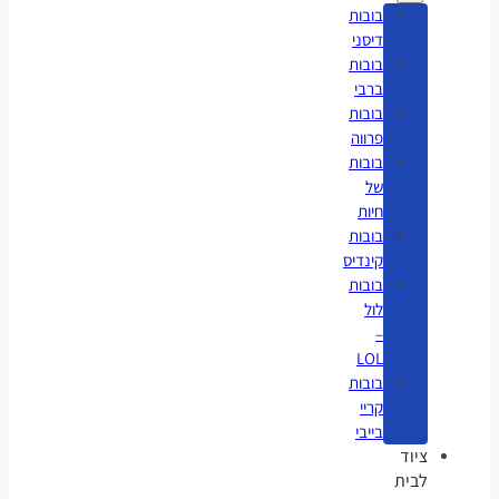
בובות
דיסני
בובות
ברבי
בובות
פרווה
בובות
של
חיות
בובות
קינדיס
בובות
לול
–
LOL
בובות
קריי
בייבי
ציוד
לבית