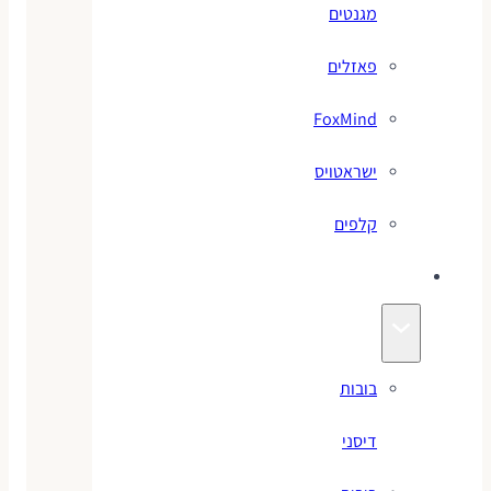
מגנטים
פאזלים
FoxMind
ישראטויס
קלפים
בובות
בובות
דיסני