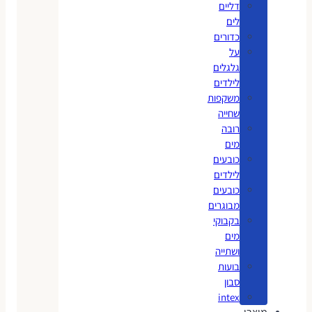
דליים
לים
כדורים
על
גלגלים
לילדים
משקפות
שחייה
רובה
מים
כובעים
לילדים
כובעים
מבוגרים
בקבוקי
מים
ושתייה
בועות
סבון
intex