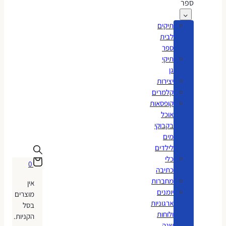
ספר
תיקים
לבית
ספר
תיקי
גן
יצירות
קלמרים
קופסאות
אוכל
בקבוקי
מים
לילדים
כלי
0
כתיבה
מחברות
אין
יומנים
מוצרים
ארגוניות
בסל
ולוחות
הקניות.
שנה