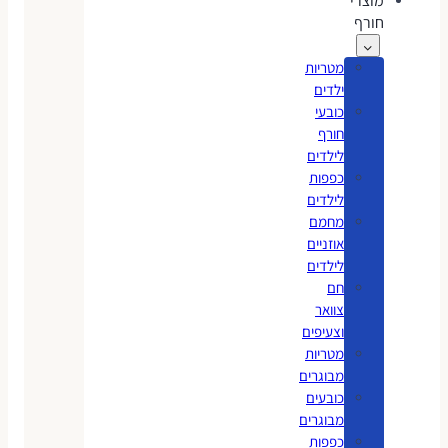
מוצרי
חורף
מטריות
ילדים
כובעי
חורף
לילדים
כפפות
לילדים
מחמם
אוזניים
לילדים
חם
צוואר
וצעיפים
מטריות
מבוגרים
כובעים
מבוגרים
כפפות