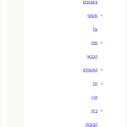
צעצועים
מטוסי
על
סמי
הכבאי
קוקומלון
חד
קרן
בית
הבובות