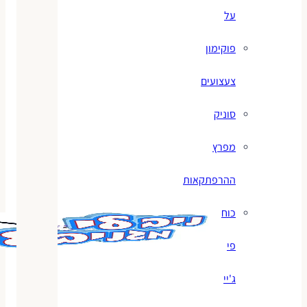
על
פוקימון
צעצועים
סוניק
מפרץ
ההרפתקאות
כוח
פי
ג'יי