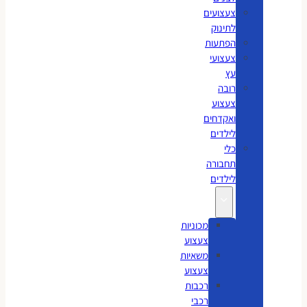
צעצועים
לתינוק
הפתעות
צעצועי
עץ
רובה
צעצוע
ואקדחים
לילדים
כלי
תחבורה
לילדים
מכוניות
צעצוע
משאיות
צעצוע
רכבות
רכבי