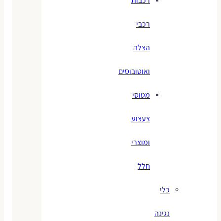
רכבות
רכבי
הצלה
ואוטובוסים
מטוסי
צעצוע
ומוצרי
חלל
כלי
נגינה