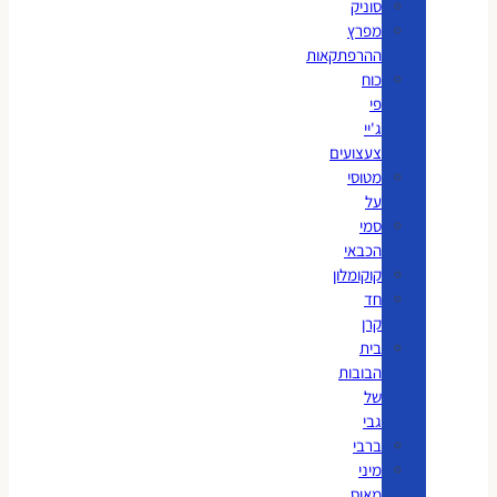
סוניק
מפרץ
ההרפתקאות
כוח
פי
ג'יי
צעצועים
מטוסי
על
סמי
הכבאי
קוקומלון
חד
קרן
בית
הבובות
של
גבי
ברבי
מיני
מאוס