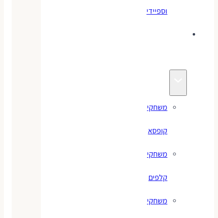
וספיידי
משחקים
לילדים
משחקי
קופסא
משחקי
קלפים
משחקי