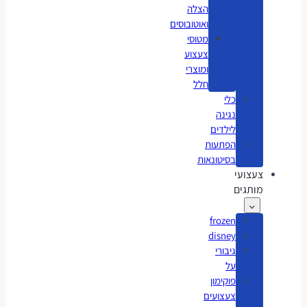
הצלה
ואוטובוסים
מטוסי
צעצוע
ומוצרי
חלל
כלי
נגינה
לילדים
הפתעות
בסיטונאות
צעצועי
מותגים
frozen
disney
גיבורי
על
פוקימון
צעצועים