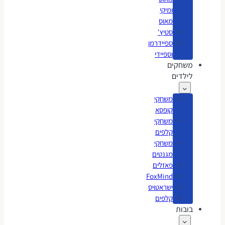
ומיקי
מאוס
סטיץ'
ספיידרמן
וספיידי
משחקים
לילדים
משחקי
קופסא
משחקי
קלפים
משחקי
מגנטים
פאזלים
FoxMind
ישראטויס
קלפים
בובות