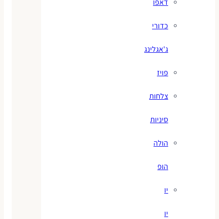
דאפו
כדורי
ג'אגלינג
פויז
צלחות
סיניות
הולה
הופ
יו
יו