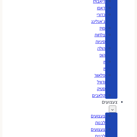
דיאבולו
דאפו
כדורי
ג'אגלינג
פויז
צלחות
סיניות
הולה
הופ
יו
יו
פלאוור
ודוויל
סטיק
קלאבים
צעצועים
צעצועים
לבנות
צעצועים
לבנים