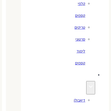
קלפי
קסמים
טריקים
סרטוני
לימוד
קסמים
ג׳אגלינג
דיאבולו