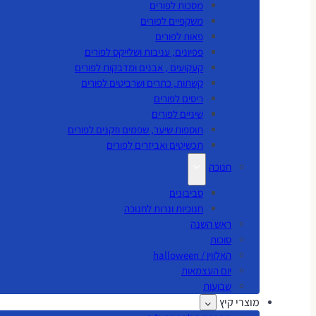
מסכות לפורים
משקפיים לפורים
פאות לפורים
פפיונים, עניבות ושלייקס לפורים
קעקועים , אבנים ומדבקות לפורים
קשתות, כתרים ושרביטים לפורים
ריסים לפורים
שיניים לפורים
תוספות שיער, שפמים וזקנים לפורים
תכשיטים ואביזרים לפורים
חנוכה
סביבונים
חנוכיות ונרות לחנוכה
ראש השנה
סוכות
האלווין / halloween
יום העצמאות
שבועות
מוצרי קיץ