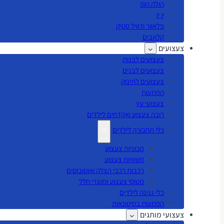
הולה הופ
יו יו
פלאוור ודוויל סטיק
קלאבים
צעצועים
צעצועים לבנות
צעצועים לבנים
צעצועים לתינוק
הפתעות
צעצועי עץ
רובה צעצוע ואקדחים לילדים
כלי תחבורה לילדים
מכוניות צעצוע
משאיות צעצוע
רכבות רכבי הצלה ואוטובוסים
מטוסי צעצוע ומוצרי חלל
כלי נגינה לילדים
הפתעות בסיטונאות
צעצועי מותגים