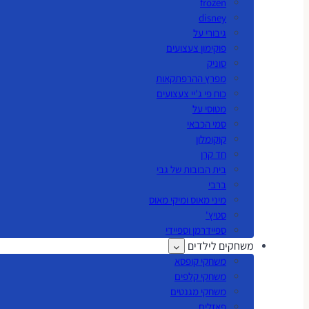
frozen
disney
גיבורי על
פוקימון צעצועים
סוניק
מפרץ ההרפתקאות
כוח פי ג'יי צעצועים
מטוסי על
סמי הכבאי
קוקומלון
חד קרן
בית הבובות של גבי
ברבי
מיני מאוס ומיקי מאוס
סטיץ'
ספיידרמן וספיידי
משחקים לילדים
משחקי קופסא
משחקי קלפים
משחקי מגנטים
פאזלים