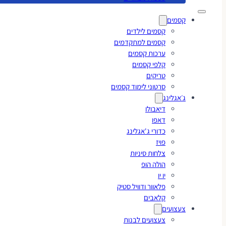
קסמים
קסמים לילדים
קסמים למתקדמים
ערכות קסמים
קלפי קסמים
טריקים
סרטוני לימוד קסמים
ג׳אגלינג
דיאבולו
דאפו
כדורי ג'אגלינג
פויז
צלחות סיניות
הולה הופ
יו יו
פלאוור ודוויל סטיק
קלאבים
צעצועים
צעצועים לבנות