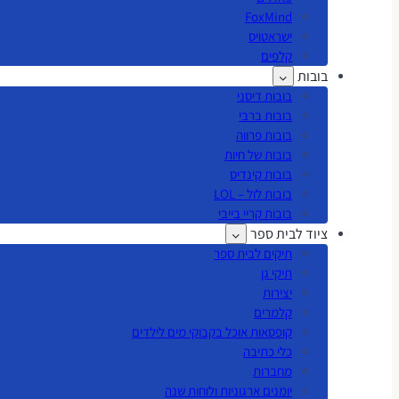
FoxMind
ישראטויס
קלפים
בובות
בובות דיסני
בובות ברבי
בובות פרווה
בובות של חיות
בובות קינדיס
בובות לול – LOL
בובות קריי בייבי
ציוד לבית ספר
תיקים לבית ספר
תיקי גן
יצירות
קלמרים
קופסאות אוכל בקבוקי מים לילדים
כלי כתיבה
מחברות
יומנים ארגוניות ולוחות שנה