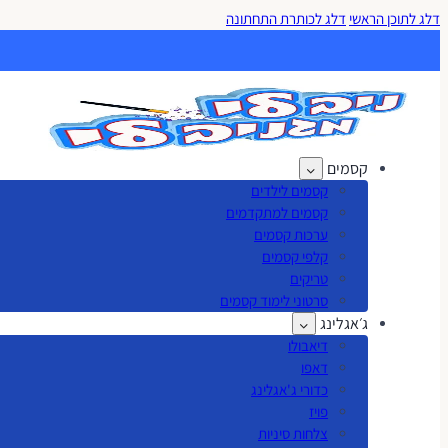
דלג לתוכן הראשי
דלג לכותרת התחתונה
קסמים
קסמים לילדים
קסמים למתקדמים
ערכות קסמים
קלפי קסמים
טריקים
סרטוני לימוד קסמים
ג׳אגלינג
דיאבולו
דאפו
כדורי ג'אגלינג
פויז
צלחות סיניות