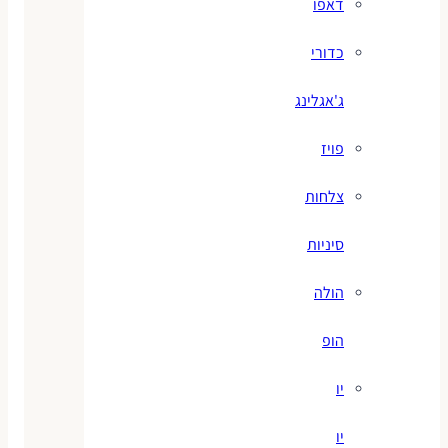
דאפו
כדורי
ג'אגלינג
פויז
צלחות
סיניות
הולה
הופ
יו
יו