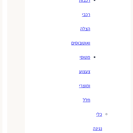
רכבות
רכבי
הצלה
ואוטובוסים
מטוסי
צעצוע
ומוצרי
חלל
כלי
נגינה