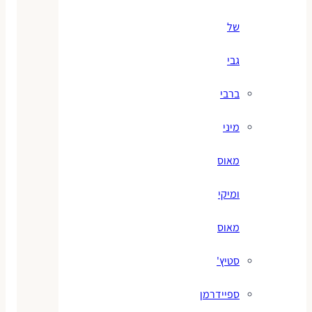
של
גבי
ברבי
מיני
מאוס
ומיקי
מאוס
סטיץ'
ספיידרמן