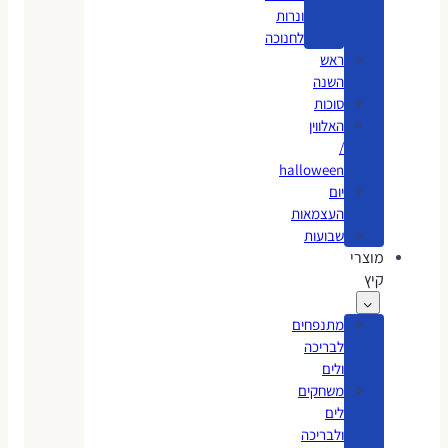
ונרות
לחנוכה
ראש
השנה
סוכות
האלווין
/
halloween
יום
העצמאות
שבועות
מוצרי
קיץ
מתנפחים
לבריכה
ולים
משחקים
לים
ולבריכה