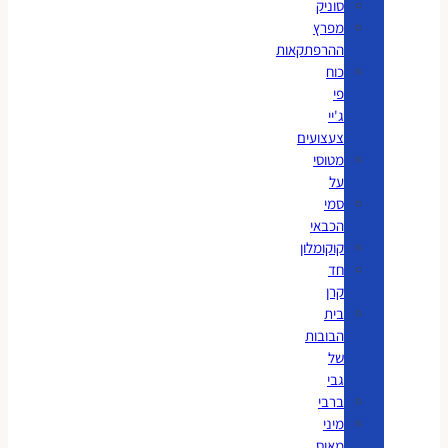
סוניק
מפרץ
ההרפתקאות
כוח
פי
ג'יי
צעצועים
מטוסי
על
סמי
הכבאי
קוקומלון
חד
קרן
בית
הבובות
של
גבי
ברבי
מיני
מאוס