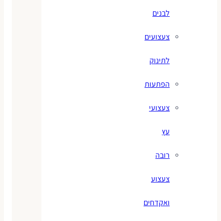
לבנים
צעצועים
לתינוק
הפתעות
צעצועי
עץ
רובה
צעצוע
ואקדחים