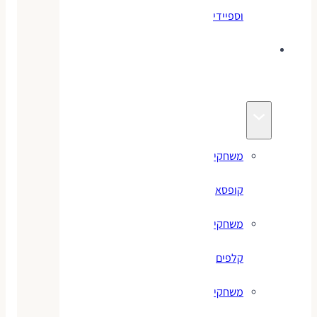
וספיידי
משחקים
לילדים
משחקי
קופסא
משחקי
קלפים
משחקי