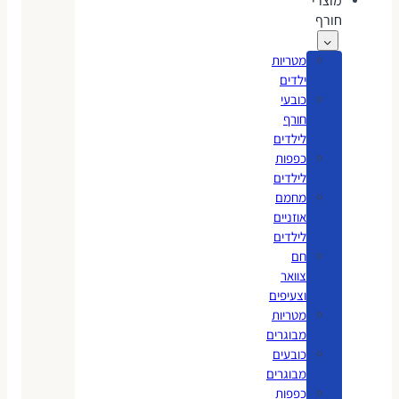
מוצרי
חורף
מטריות
ילדים
כובעי
חורף
לילדים
כפפות
לילדים
מחמם
אוזניים
לילדים
חם
צוואר
וצעיפים
מטריות
מבוגרים
כובעים
מבוגרים
כפפות