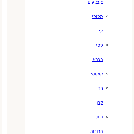
צעצועים
מטוסי
על
סמי
הכבאי
קוקומלון
חד
קרן
בית
הבובות