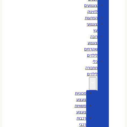
צעצועים
לתינוק
הפתעות
צעצועי
עץ
רובה
צעצוע
ואקדחים
לילדים
כלי
תחבורה
לילדים
מכוניות
צעצוע
משאיות
צעצוע
רכבות
רכבי