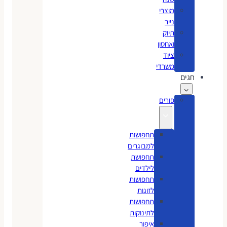
מוצרי
נייר
תיוק
ואחסון
ציוד
משרדי
חגים
פורים
תחפושות
למבוגרים
תחפושת
לילדים
תחפושות
לזוגות
תחפושות
לתינוקות
איפור