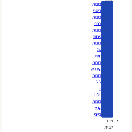
בובות
דיסני
בובות
ברבי
בובות
פרווה
בובות
של
חיות
בובות
קינדיס
בובות
לול
–
LOL
בובות
קריי
בייבי
ציוד
לבית