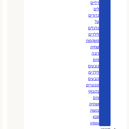
דליים
לים
כדורים
על
גלגלים
לילדים
משקפות
שחייה
רובה
מים
כובעים
לילדים
כובעים
מבוגרים
בקבוקי
מים
ושתייה
בועות
סבון
intex