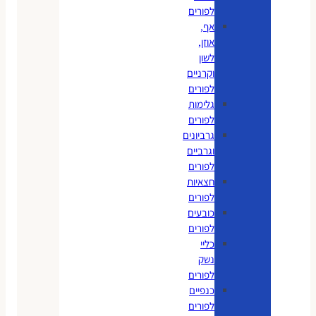
לפורים
אף,
אוזן,
לשון
וקרניים
לפורים
גלימות
לפורים
גרביונים
וגרביים
לפורים
חצאיות
לפורים
כובעים
לפורים
כליי
נשק
לפורים
כנפיים
לפורים