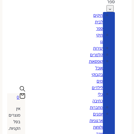
ספר
תיקים
לבית
ספר
תיקי
גן
יצירות
קלמרים
קופסאות
אוכל
בקבוקי
מים
לילדים
כלי
0
כתיבה
מחברות
אין
יומנים
מוצרים
ארגוניות
בסל
ולוחות
הקניות.
שנה