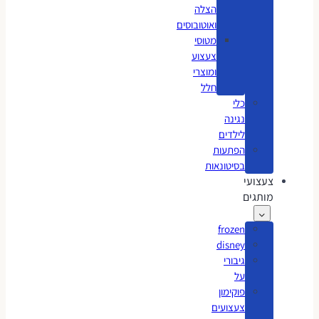
הצלה
ואוטובוסים
מטוסי
צעצוע
ומוצרי
חלל
כלי
נגינה
לילדים
הפתעות
בסיטונאות
צעצועי
מותגים
frozen
disney
גיבורי
על
פוקימון
צעצועים