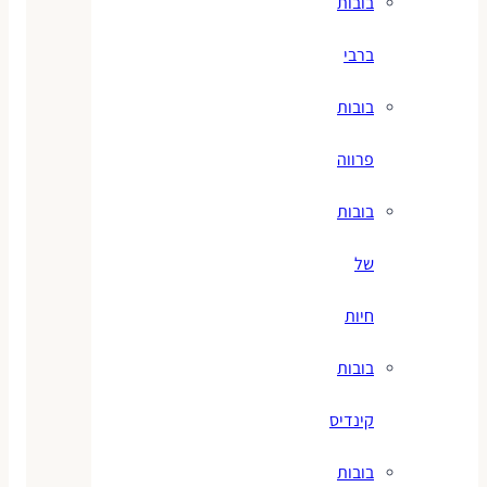
בובות
ברבי
בובות
פרווה
בובות
של
חיות
בובות
קינדיס
בובות