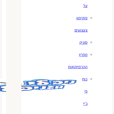
על
פוקימון
צעצועים
סוניק
מפרץ
ההרפתקאות
כוח
פי
ג'יי