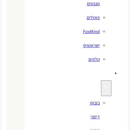
מגנטים
פאזלים
FoxMind
ישראטויס
קלפים
בובות
בובות
דיסני