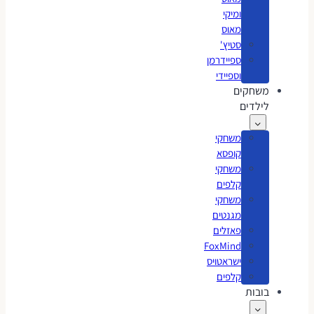
ומיקי
מאוס
סטיץ'
ספיידרמן
וספיידי
משחקים
לילדים
משחקי
קופסא
משחקי
קלפים
משחקי
מגנטים
פאזלים
FoxMind
ישראטויס
קלפים
בובות