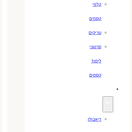
קלפי
קסמים
טריקים
סרטוני
לימוד
קסמים
ג׳אגלינג
דיאבולו