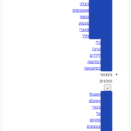
הצלה
ואוטובוסים
מטוסי
צעצוע
ומוצרי
חלל
כלי
נגינה
לילדים
הפתעות
בסיטונאות
צעצועי
מותגים
frozen
disney
גיבורי
על
פוקימון
צעצועים