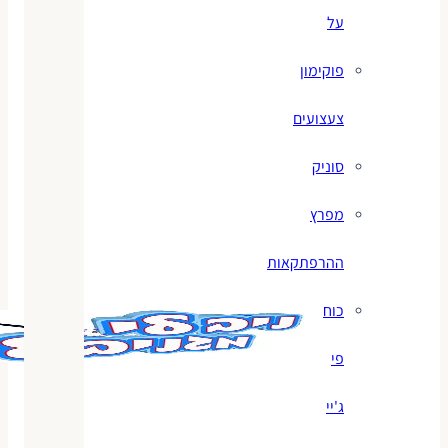
על
פוקימון
צעצועים
סוניק
מפרץ
ההרפתקאות
כוח
פי
ג'יי