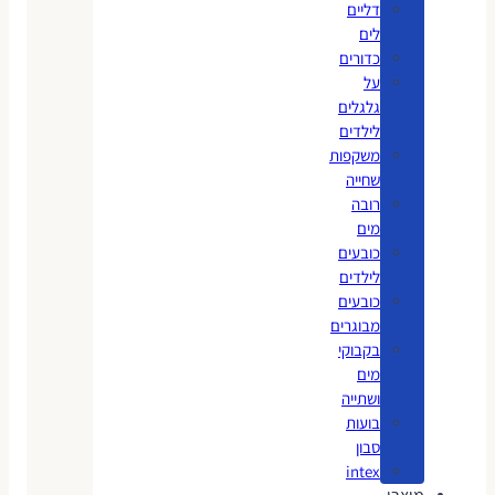
דליים
לים
כדורים
על
גלגלים
לילדים
משקפות
שחייה
רובה
מים
כובעים
לילדים
כובעים
מבוגרים
בקבוקי
מים
ושתייה
בועות
סבון
intex