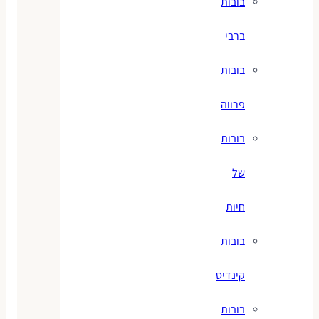
בובות
ברבי
בובות
פרווה
בובות
של
חיות
בובות
קינדיס
בובות