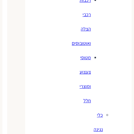
רכבות
רכבי
הצלה
ואוטובוסים
מטוסי
צעצוע
ומוצרי
חלל
כלי
נגינה