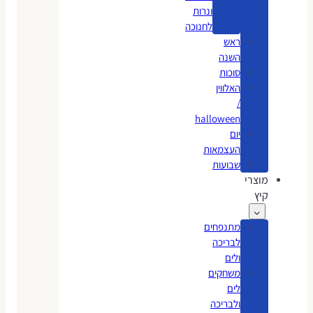
ונרות
לחנוכה
ראש
השנה
סוכות
האלווין
/
halloween
יום
העצמאות
שבועות
מוצרי
קיץ
מתנפחים
לבריכה
ולים
משחקים
לים
ולבריכה