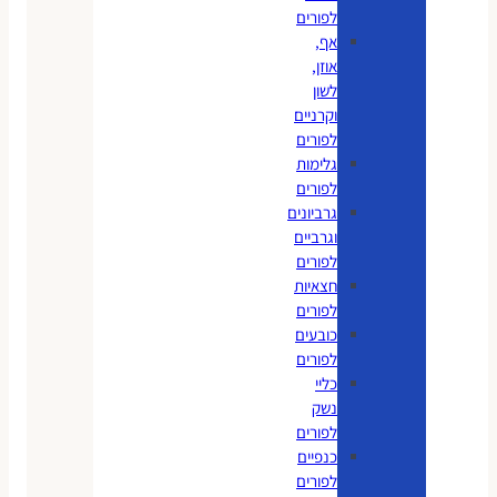
לפורים
אף,
אוזן,
לשון
וקרניים
לפורים
גלימות
לפורים
גרביונים
וגרביים
לפורים
חצאיות
לפורים
כובעים
לפורים
כליי
נשק
לפורים
כנפיים
לפורים