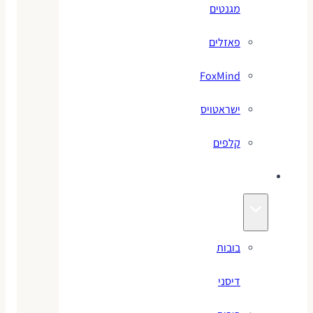
מגנטים
פאזלים
FoxMind
ישראטויס
קלפים
בובות
בובות
דיסני