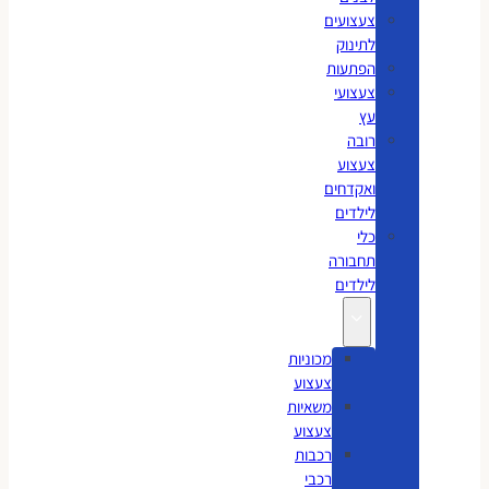
צעצועים
לתינוק
הפתעות
צעצועי
עץ
רובה
צעצוע
ואקדחים
לילדים
כלי
תחבורה
לילדים
מכוניות
צעצוע
משאיות
צעצוע
רכבות
רכבי