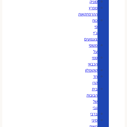
סוניק
מפרץ
ההרפתקאות
כוח
פי
ג'יי
צעצועים
מטוסי
על
סמי
הכבאי
קוקומלון
חד
קרן
בית
הבובות
של
גבי
ברבי
מיני
מאוס