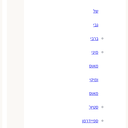
של
גבי
ברבי
מיני
מאוס
ומיקי
מאוס
סטיץ'
ספיידרמן