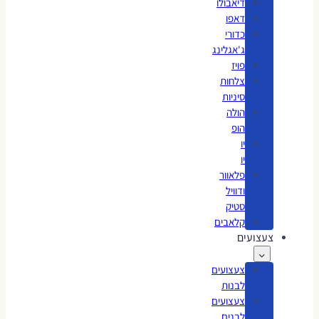
דיאבולו
דאפו
כדורי
ג'אגלינג
פויז
צלחות
סיניות
הולה
הופ
יו
יו
פלאוור
ודוויל
סטיק
קלאבים
צעצועים
צעצועים
לבנות
צעצועים
לבנים