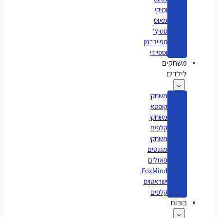
ומיקי
מאוס
סטיץ'
ספיידרמן
וספיידי
משחקים
לילדים
משחקי
קופסא
משחקי
קלפים
משחקי
מגנטים
פאזלים
FoxMind
ישראטויס
קלפים
בובות