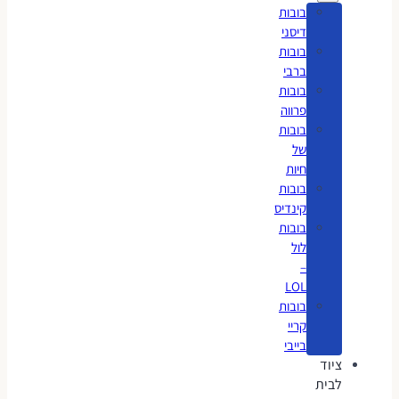
בובות
דיסני
בובות
ברבי
בובות
פרווה
בובות
של
חיות
בובות
קינדיס
בובות
לול
–
LOL
בובות
קריי
בייבי
ציוד
לבית