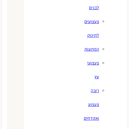
לבנים
צעצועים
לתינוק
הפתעות
צעצועי
עץ
רובה
צעצוע
ואקדחים