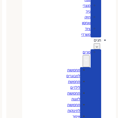
מוצרי
נייר
תיוק
ואחסון
ציוד
משרדי
חגים
פורים
תחפושות
למבוגרים
תחפושת
לילדים
תחפושות
לזוגות
תחפושות
לתינוקות
איפור