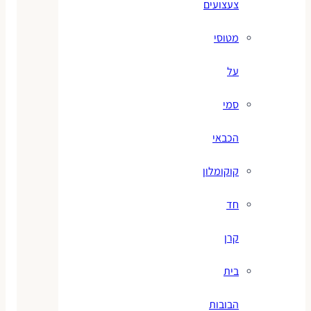
צעצועים
מטוסי
על
סמי
הכבאי
קוקומלון
חד
קרן
בית
הבובות