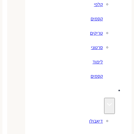
קלפי
קסמים
טריקים
סרטוני
לימוד
קסמים
ג׳אגלינג
דיאבולו