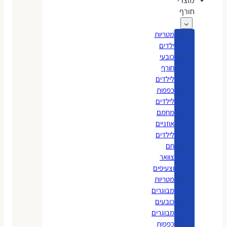
מוצרי
חורף
מטריות
ילדים
כובעי
חורף
לילדים
כפפות
לילדים
מחמם
אוזניים
לילדים
חם
צוואר
וצעיפים
מטריות
מבוגרים
כובעים
מבוגרים
כפפות