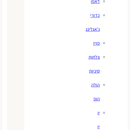
דאפו
כדורי
ג'אגלינג
פויז
צלחות
סיניות
הולה
הופ
יו
יו