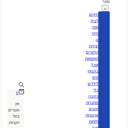
ספר
תיקים
לבית
ספר
תיקי
גן
יצירות
קלמרים
קופסאות
אוכל
בקבוקי
מים
לילדים
כלי
0
כתיבה
מחברות
אין
יומנים
מוצרים
ארגוניות
בסל
ולוחות
הקניות.
שנה