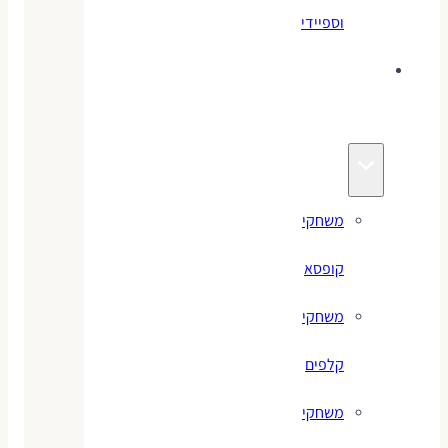
וספיידי
משחקים
לילדים
משחקי
קופסא
משחקי
קלפים
משחקי