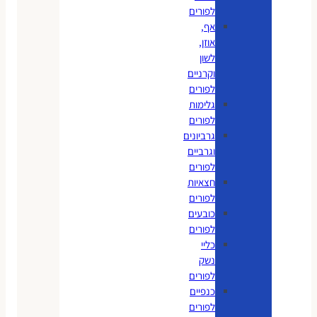
לפורים
אף,
אוזן,
לשון
וקרניים
לפורים
גלימות
לפורים
גרביונים
וגרביים
לפורים
חצאיות
לפורים
כובעים
לפורים
כליי
נשק
לפורים
כנפיים
לפורים