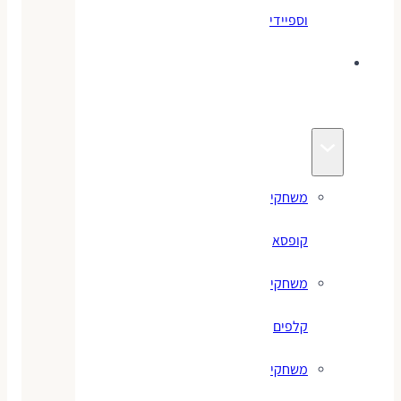
וספיידי
משחקים
לילדים
משחקי
קופסא
משחקי
קלפים
משחקי