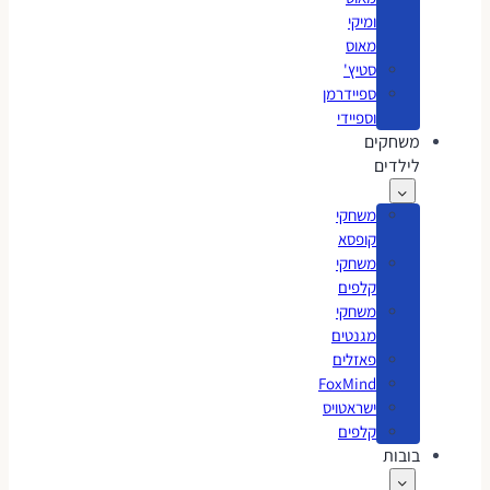
ומיקי
מאוס
סטיץ'
ספיידרמן
וספיידי
משחקים
לילדים
משחקי
קופסא
משחקי
קלפים
משחקי
מגנטים
פאזלים
FoxMind
ישראטויס
קלפים
בובות