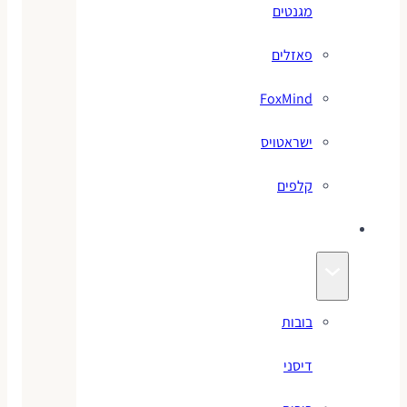
מגנטים
פאזלים
FoxMind
ישראטויס
קלפים
בובות
בובות
דיסני