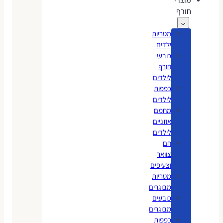
מוצרי
חורף
מטריות
ילדים
כובעי
חורף
לילדים
כפפות
לילדים
מחמם
אוזניים
לילדים
חם
צוואר
וצעיפים
מטריות
מבוגרים
כובעים
מבוגרים
כפפות