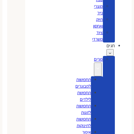
מוצרי
נייר
תיוק
ואחסון
ציוד
משרדי
חגים
פורים
תחפושות
למבוגרים
תחפושת
לילדים
תחפושות
לזוגות
תחפושות
לתינוקות
איפור