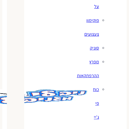
על
פוקימון
צעצועים
סוניק
מפרץ
ההרפתקאות
כוח
פי
ג'יי