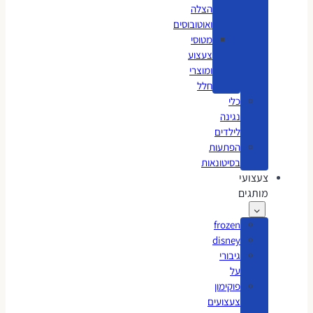
הצלה
ואוטובוסים
מטוסי
צעצוע
ומוצרי
חלל
כלי
נגינה
לילדים
הפתעות
בסיטונאות
צעצועי
מותגים
frozen
disney
גיבורי
על
פוקימון
צעצועים