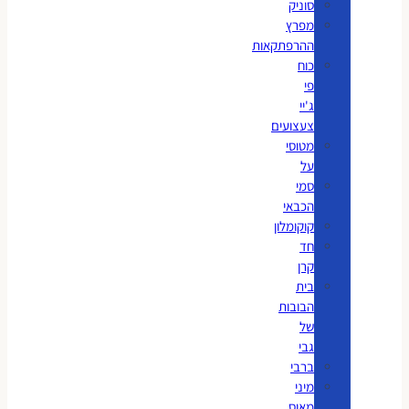
סוניק
מפרץ
ההרפתקאות
כוח
פי
ג'יי
צעצועים
מטוסי
על
סמי
הכבאי
קוקומלון
חד
קרן
בית
הבובות
של
גבי
ברבי
מיני
מאוס