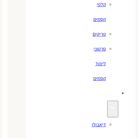
קלפי
קסמים
טריקים
סרטוני
לימוד
קסמים
ג׳אגלינג
דיאבולו