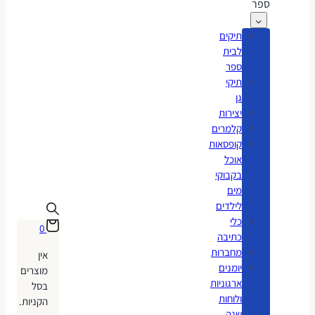
ספר
תיקים
לבית
ספר
תיקי
גן
יצירות
קלמרים
קופסאות
אוכל
בקבוקי
מים
לילדים
כלי
0
כתיבה
מחברות
אין
יומנים
מוצרים
ארגוניות
בסל
ולוחות
הקניות.
שנה