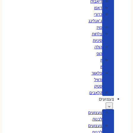
דיאבולו
דאפו
כדורי
ג'אגלינג
פויז
צלחות
סיניות
הולה
הופ
יו
יו
פלאוור
ודוויל
סטיק
קלאבים
צעצועים
צעצועים
לבנות
צעצועים
לבנים