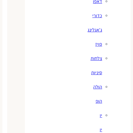
דאפו
כדורי
ג'אגלינג
פויז
צלחות
סיניות
הולה
הופ
יו
יו