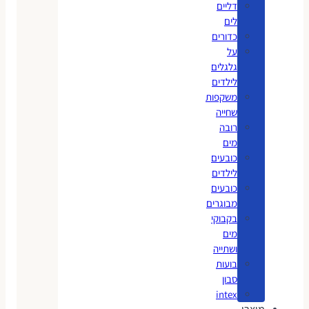
דליים
לים
כדורים
על
גלגלים
לילדים
משקפות
שחייה
רובה
מים
כובעים
לילדים
כובעים
מבוגרים
בקבוקי
מים
ושתייה
בועות
סבון
intex