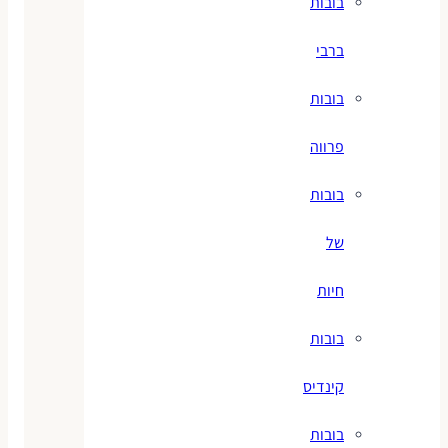
בובות
ברבי
בובות
פרווה
בובות
של
חיות
בובות
קינדיס
בובות