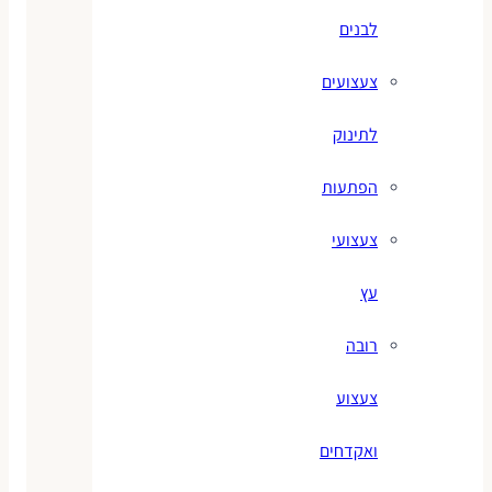
לבנים
צעצועים
לתינוק
הפתעות
צעצועי
עץ
רובה
צעצוע
ואקדחים