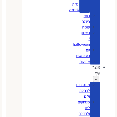
ונרות
לחנוכה
ראש
השנה
סוכות
האלווין
/
halloween
יום
העצמאות
שבועות
מוצרי
קיץ
מתנפחים
לבריכה
ולים
משחקים
לים
ולבריכה