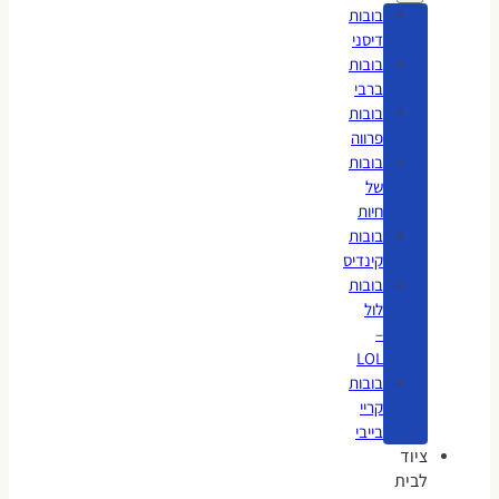
בובות
דיסני
בובות
ברבי
בובות
פרווה
בובות
של
חיות
בובות
קינדיס
בובות
לול
–
LOL
בובות
קריי
בייבי
ציוד
לבית