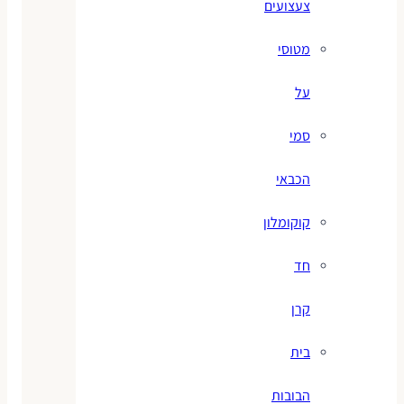
צעצועים
מטוסי
על
סמי
הכבאי
קוקומלון
חד
קרן
בית
הבובות