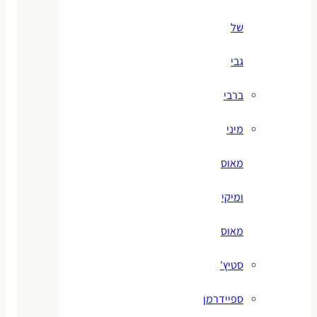
של
גבי
ברבי
מיני
מאוס
ומיקי
מאוס
סטיץ'
ספיידרמן