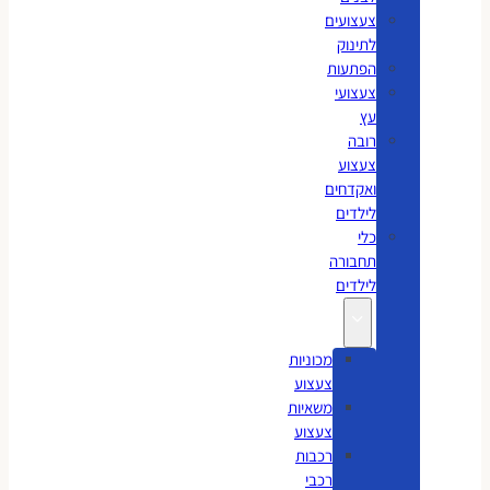
צעצועים
לתינוק
הפתעות
צעצועי
עץ
רובה
צעצוע
ואקדחים
לילדים
כלי
תחבורה
לילדים
מכוניות
צעצוע
משאיות
צעצוע
רכבות
רכבי