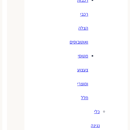
רכבות
רכבי
הצלה
ואוטובוסים
מטוסי
צעצוע
ומוצרי
חלל
כלי
נגינה