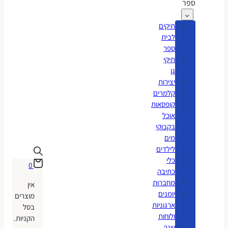
ספר
תיקים
לבית
ספר
תיקי
גן
יצירות
קלמרים
קופסאות
אוכל
בקבוקי
מים
לילדים
כלי
0
כתיבה
מחברות
אין
יומנים
מוצרים
ארגוניות
בסל
ולוחות
הקניות.
שנה