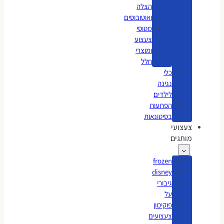
הצלה
ואוטובוסים
מטוסי
צעצוע
ומוצרי
חלל
כלי
נגינה
לילדים
הפתעות
בסיטונאות
צעצועי
מותגים
frozen
disney
גיבורי
על
פוקימון
צעצועים