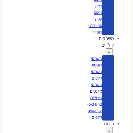
ומיקי
מאוס
סטיץ'
ספיידרמן
וספיידי
משחקים
לילדים
משחקי
קופסא
משחקי
קלפים
משחקי
מגנטים
פאזלים
FoxMind
ישראטויס
קלפים
בובות