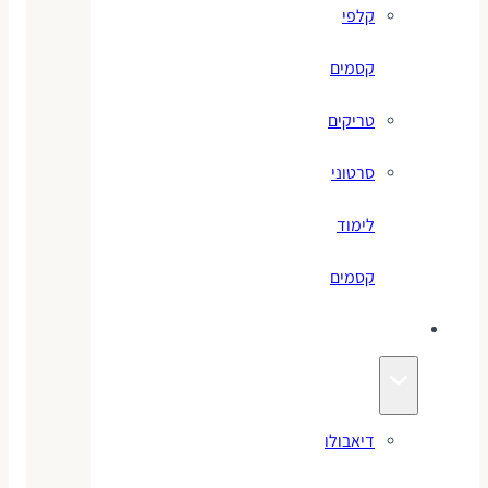
קלפי
קסמים
טריקים
סרטוני
לימוד
קסמים
ג׳אגלינג
דיאבולו