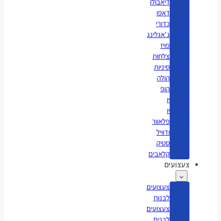
דיאבולו
דאפו
כדורי
ג'אגלינג
פויז
צלחות
סיניות
הולה
הופ
יו
יו
פלאוור
ודוויל
סטיק
קלאבים
צעצועים
צעצועים
לבנות
צעצועים
לבנים