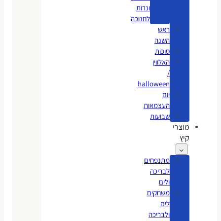
ונרות
לחנוכה
ראש
השנה
סוכות
האלווין
/
halloween
יום
העצמאות
שבועות
מוצרי
קיץ
מתנפחים
לבריכה
ולים
משחקים
לים
ולבריכה