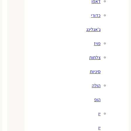
דאפו
כדורי
ג'אגלינג
פויז
צלחות
סיניות
הולה
הופ
יו
יו