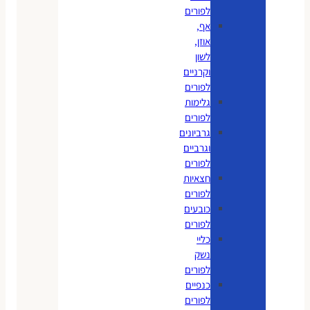
לפורים
אף,
אוזן,
לשון
וקרניים
לפורים
גלימות
לפורים
גרביונים
וגרביים
לפורים
חצאיות
לפורים
כובעים
לפורים
כליי
נשק
לפורים
כנפיים
לפורים