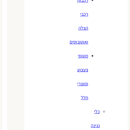
רכבות
רכבי
הצלה
ואוטובוסים
מטוסי
צעצוע
ומוצרי
חלל
כלי
נגינה