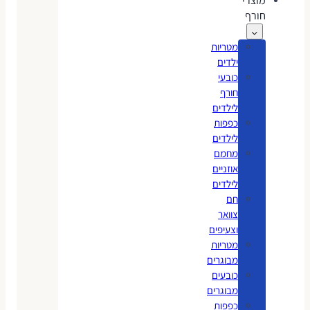
מוצרי
חורף
מטריות
ילדים
כובעי
חורף
לילדים
כפפות
לילדים
מחמם
אוזניים
לילדים
חם
צוואר
וצעיפים
מטריות
מבוגרים
כובעים
מבוגרים
כפפות