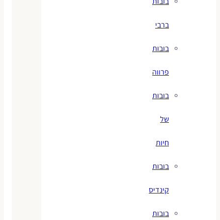
בובות
ברבי
בובות
פרווה
בובות
של
חיות
בובות
קינדיס
בובות