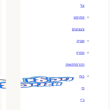
על
פוקימון
צעצועים
סוניק
מפרץ
ההרפתקאות
כוח
פי
ג'יי