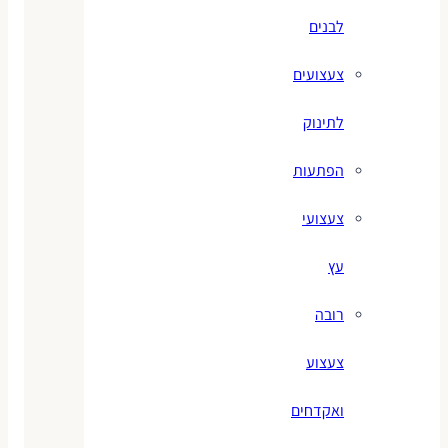
לבנים
צעצועים
לתינוק
הפתעות
צעצועי
עץ
רובה
צעצוע
ואקדחים