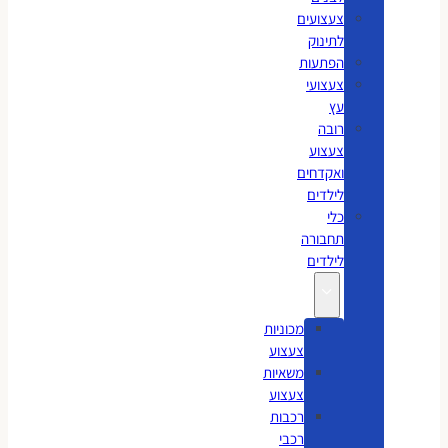
צעצועים
לתינוק
הפתעות
צעצועי
עץ
רובה
צעצוע
ואקדחים
לילדים
כלי
תחבורה
לילדים
מכוניות
צעצוע
משאיות
צעצוע
רכבות
רכבי