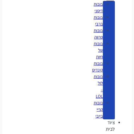
בובות
דיסני
בובות
ברבי
בובות
פרווה
בובות
של
חיות
בובות
קינדיס
בובות
לול
–
LOL
בובות
קריי
בייבי
ציוד
לבית