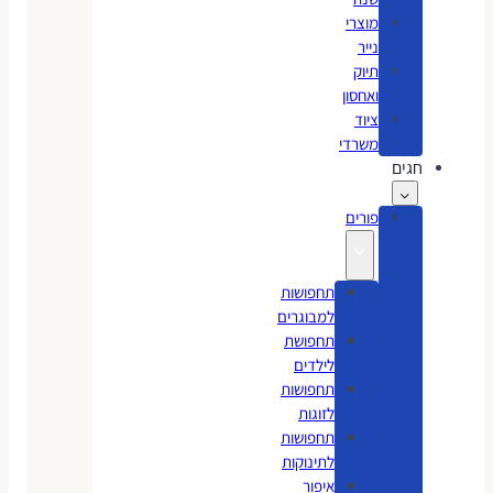
מוצרי
נייר
תיוק
ואחסון
ציוד
משרדי
חגים
פורים
תחפושות
למבוגרים
תחפושת
לילדים
תחפושות
לזוגות
תחפושות
לתינוקות
איפור