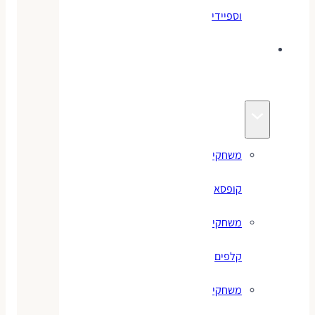
וספיידי
משחקים
לילדים
משחקי
קופסא
משחקי
קלפים
משחקי