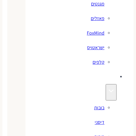
מגנטים
פאזלים
FoxMind
ישראטויס
קלפים
בובות
בובות
דיסני