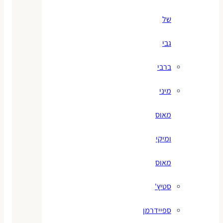
של
גבי
ברבי
מיני
מאוס
ומיקי
מאוס
סטיץ'
ספיידרמן