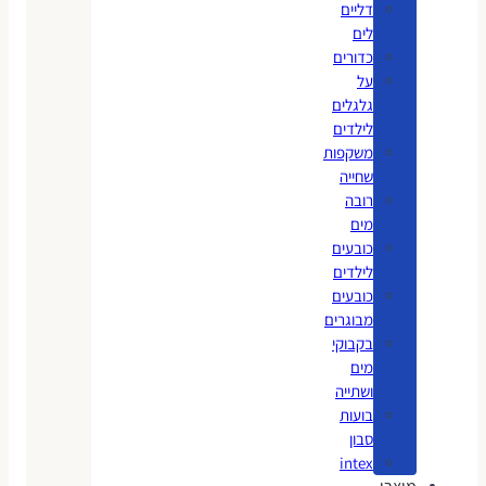
דליים
לים
כדורים
על
גלגלים
לילדים
משקפות
שחייה
רובה
מים
כובעים
לילדים
כובעים
מבוגרים
בקבוקי
מים
ושתייה
בועות
סבון
intex