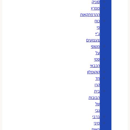
סוניק
מפרץ
ההרפתקאות
כוח
פי
ג'יי
צעצועים
מטוסי
על
סמי
הכבאי
קוקומלון
חד
קרן
בית
הבובות
של
גבי
ברבי
מיני
מאוס