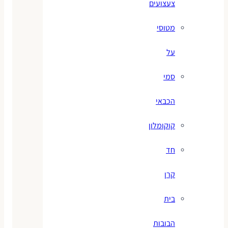
צעצועים
מטוסי
על
סמי
הכבאי
קוקומלון
חד
קרן
בית
הבובות