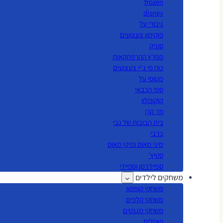
frozen
disney
גיבורי על
פוקימון צעצועים
סוניק
מפרץ ההרפתקאות
כוח פי ג'יי צעצועים
מטוסי על
סמי הכבאי
קוקומלון
חד קרן
בית הבובות של גבי
ברבי
מיני מאוס ומיקי מאוס
סטיץ'
ספיידרמן וספיידי
משחקים לילדים
משחקי קופסא
משחקי קלפים
משחקי מגנטים
פאזלים