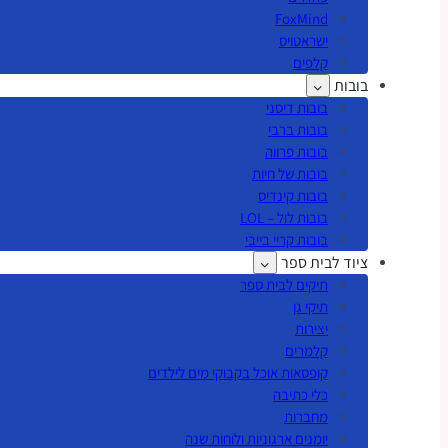
FoxMind
ישראטויס
קלפים
בובות
בובות דיסני
בובות ברבי
בובות פרווה
בובות של חיות
בובות קינדיס
בובות לול – LOL
בובות קריי בייבי
ציוד לבית ספר
תיקים לבית ספר
תיקי גן
יצירות
קלמרים
קופסאות אוכל בקבוקי מים לילדים
כלי כתיבה
מחברות
יומנים ארגוניות ולוחות שנה