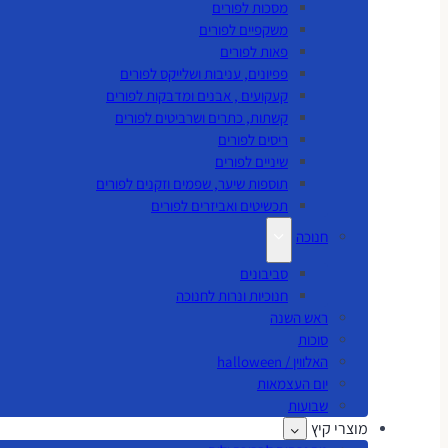
מסכות לפורים
משקפיים לפורים
פאות לפורים
פפיונים, עניבות ושלייקס לפורים
קעקועים , אבנים ומדבקות לפורים
קשתות, כתרים ושרביטים לפורים
ריסים לפורים
שיניים לפורים
תוספות שיער, שפמים וזקנים לפורים
תכשיטים ואביזרים לפורים
חנוכה
סביבונים
חנוכיות ונרות לחנוכה
ראש השנה
סוכות
האלווין / halloween
יום העצמאות
שבועות
מוצרי קיץ