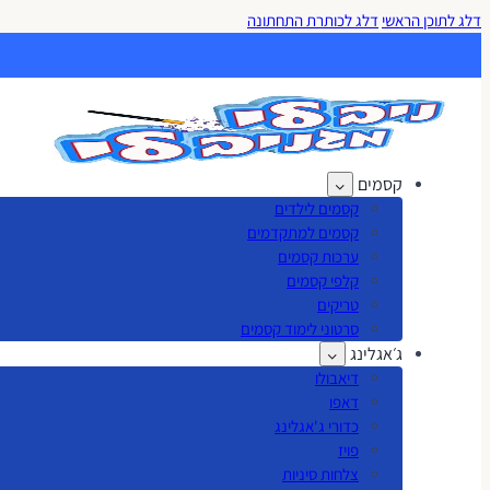
דלג לתוכן הראשי
דלג לכותרת התחתונה
קסמים
קסמים לילדים
קסמים למתקדמים
ערכות קסמים
קלפי קסמים
טריקים
סרטוני לימוד קסמים
ג׳אגלינג
דיאבולו
דאפו
כדורי ג'אגלינג
פויז
צלחות סיניות