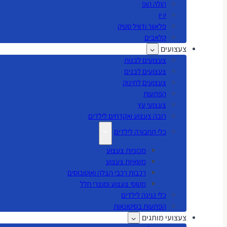
הולה הופ
יו יו
פלאוור ודוויל סטיק
קלאבים
צעצועים
צעצועים לבנות
צעצועים לבנים
צעצועים לתינוק
הפתעות
צעצועי עץ
רובה צעצוע ואקדחים לילדים
כלי תחבורה לילדים
מכוניות צעצוע
משאיות צעצוע
רכבות רכבי הצלה ואוטובוסים
מטוסי צעצוע ומוצרי חלל
כלי נגינה לילדים
הפתעות בסיטונאות
צעצועי מותגים