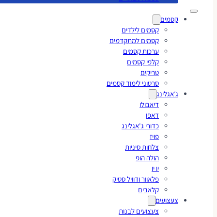
קסמים
קסמים לילדים
קסמים למתקדמים
ערכות קסמים
קלפי קסמים
טריקים
סרטוני לימוד קסמים
ג׳אגלינג
דיאבולו
דאפו
כדורי ג'אגלינג
פויז
צלחות סיניות
הולה הופ
יו יו
פלאוור ודוויל סטיק
קלאבים
צעצועים
צעצועים לבנות