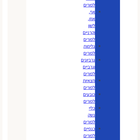
לפורים
אף,
אוזן,
לשון
וקרניים
לפורים
גלימות
לפורים
גרביונים
וגרביים
לפורים
חצאיות
לפורים
כובעים
לפורים
כליי
נשק
לפורים
כנפיים
לפורים