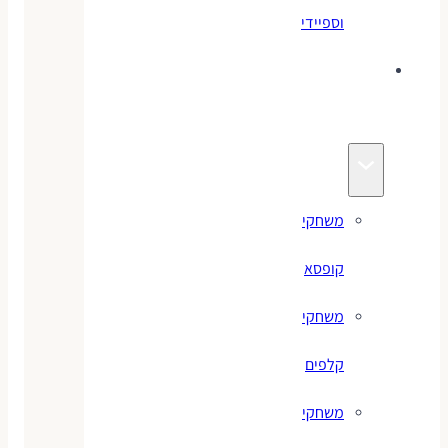
וספיידי
משחקים
לילדים
משחקי
קופסא
משחקי
קלפים
משחקי