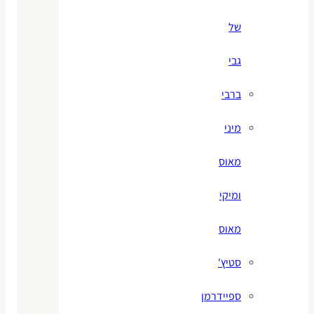
של
גבי
ברבי
מיני
מאוס
ומיקי
מאוס
סטיץ'
ספיידרמן