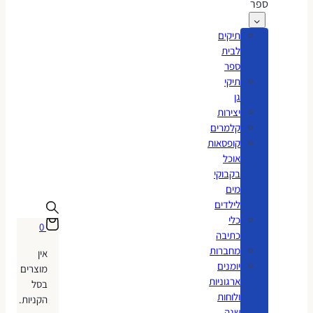
ספר
תיקים
לבית
ספר
תיקי
גן
יצירות
קלמרים
קופסאות
אוכל
בקבוקי
מים
לילדים
כלי
0
כתיבה
מחברות
אין
יומנים
מוצרים
ארגוניות
בסל
ולוחות
הקניות.
שנה