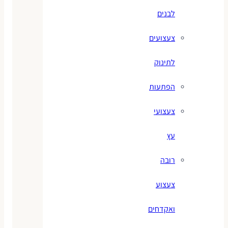
לבנים
צעצועים
לתינוק
הפתעות
צעצועי
עץ
רובה
צעצוע
ואקדחים