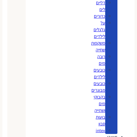
דליים
לים
כדורים
על
גלגלים
לילדים
משקפות
שחייה
רובה
מים
כובעים
לילדים
כובעים
מבוגרים
בקבוקי
מים
ושתייה
בועות
סבון
intex