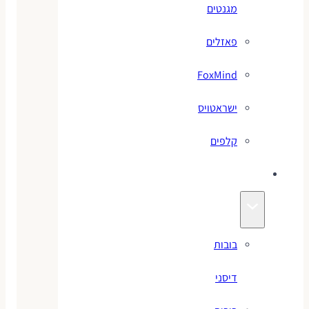
מגנטים
פאזלים
FoxMind
ישראטויס
קלפים
בובות
בובות
דיסני