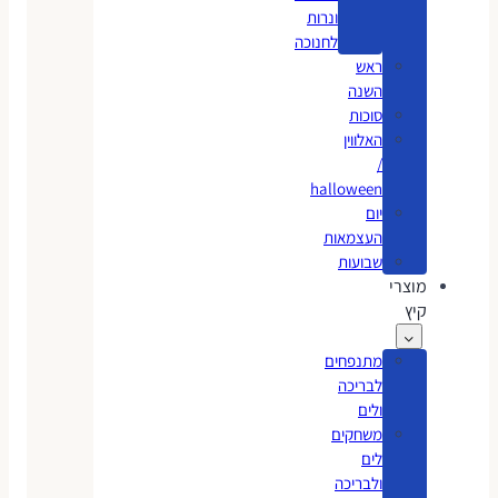
ונרות
לחנוכה
ראש
השנה
סוכות
האלווין
/
halloween
יום
העצמאות
שבועות
מוצרי
קיץ
מתנפחים
לבריכה
ולים
משחקים
לים
ולבריכה