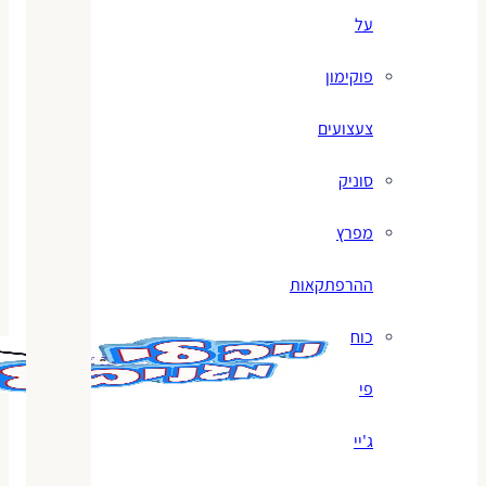
על
פוקימון
צעצועים
סוניק
מפרץ
ההרפתקאות
כוח
פי
ג'יי