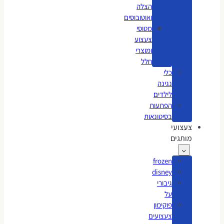
הצלה
ואוטובוסים
מטוסי
צעצוע
ומוצרי
חלל
כלי
נגינה
לילדים
הפתעות
בסיטונאות
צעצועי
מותגים
frozen
disney
גיבורי
על
פוקימון
צעצועים