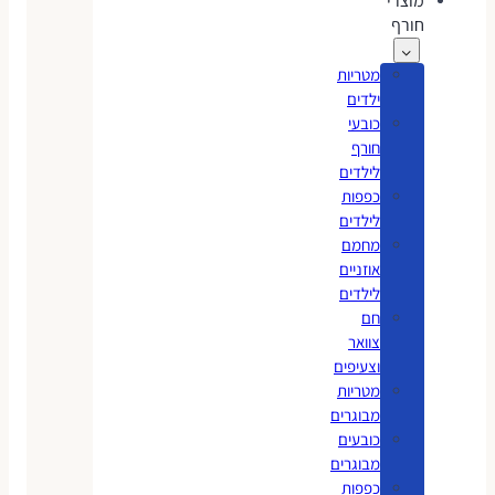
מוצרי
חורף
מטריות
ילדים
כובעי
חורף
לילדים
כפפות
לילדים
מחמם
אוזניים
לילדים
חם
צוואר
וצעיפים
מטריות
מבוגרים
כובעים
מבוגרים
כפפות