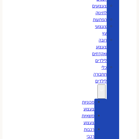
צעצועים
לתינוק
הפתעות
צעצועי
עץ
רובה
צעצוע
ואקדחים
לילדים
כלי
תחבורה
לילדים
מכוניות
צעצוע
משאיות
צעצוע
רכבות
רכבי