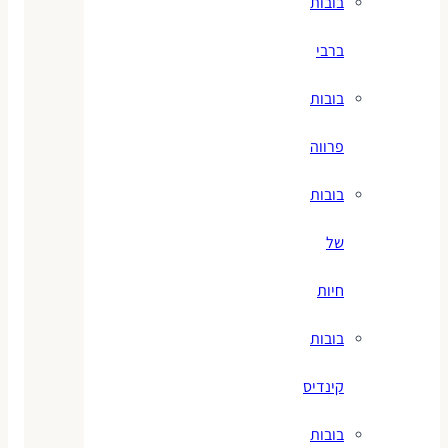
בובות
ברבי
בובות
פרווה
בובות
של
חיות
בובות
קינדיס
בובות