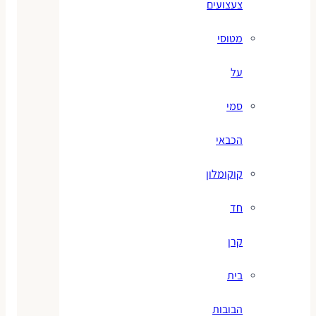
צעצועים
מטוסי
על
סמי
הכבאי
קוקומלון
חד
קרן
בית
הבובות