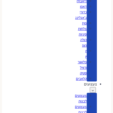
דיאבולו
דאפו
כדורי
ג'אגלינג
פויז
צלחות
סיניות
הולה
הופ
יו
יו
פלאוור
ודוויל
סטיק
קלאבים
צעצועים
צעצועים
לבנות
צעצועים
לבנים