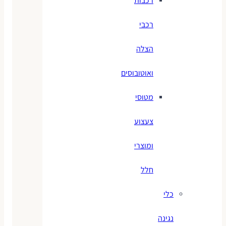
רכבות
רכבי
הצלה
ואוטובוסים
מטוסי
צעצוע
ומוצרי
חלל
כלי
נגינה