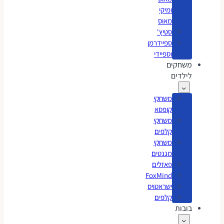
ומיקי
מאוס
סטיץ'
ספיידרמן
וספיידי
משחקים
לילדים
משחקי
קופסא
משחקי
קלפים
משחקי
מגנטים
פאזלים
FoxMind
ישראטויס
קלפים
בובות