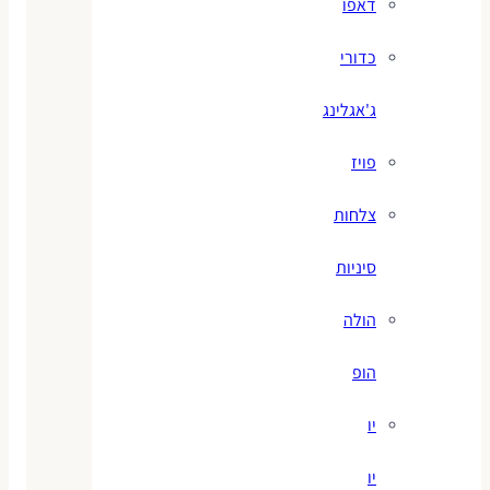
דאפו
כדורי
ג'אגלינג
פויז
צלחות
סיניות
הולה
הופ
יו
יו