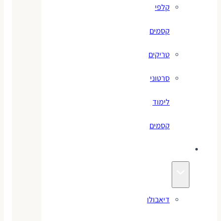
קלפי
קסמים
טריקים
סרטוני
לימוד
קסמים
ג׳אגלינג
דיאבולו