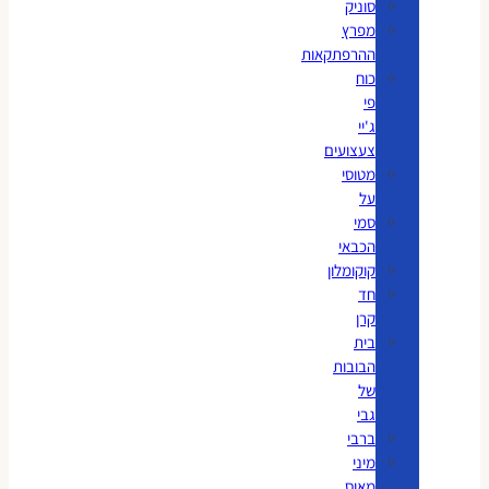
סוניק
מפרץ
ההרפתקאות
כוח
פי
ג'יי
צעצועים
מטוסי
על
סמי
הכבאי
קוקומלון
חד
קרן
בית
הבובות
של
גבי
ברבי
מיני
מאוס