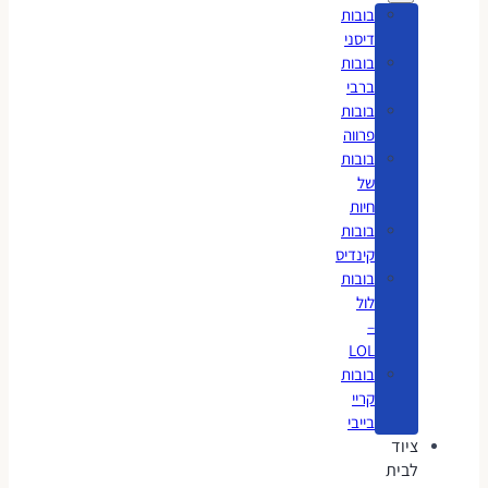
בובות
דיסני
בובות
ברבי
בובות
פרווה
בובות
של
חיות
בובות
קינדיס
בובות
לול
–
LOL
בובות
קריי
בייבי
ציוד
לבית