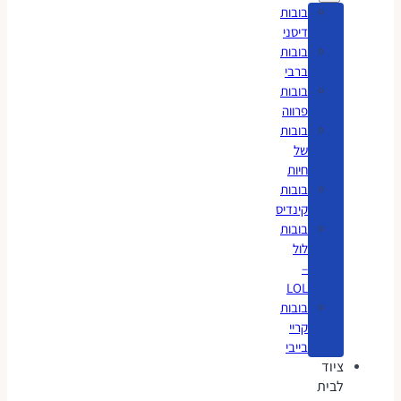
בובות
דיסני
בובות
ברבי
בובות
פרווה
בובות
של
חיות
בובות
קינדיס
בובות
לול
–
LOL
בובות
קריי
בייבי
ציוד
לבית