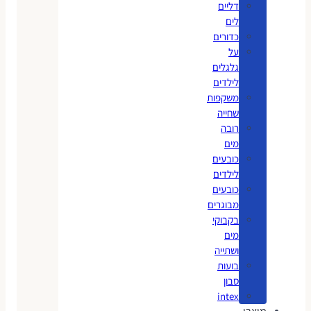
דליים
לים
כדורים
על
גלגלים
לילדים
משקפות
שחייה
רובה
מים
כובעים
לילדים
כובעים
מבוגרים
בקבוקי
מים
ושתייה
בועות
סבון
intex