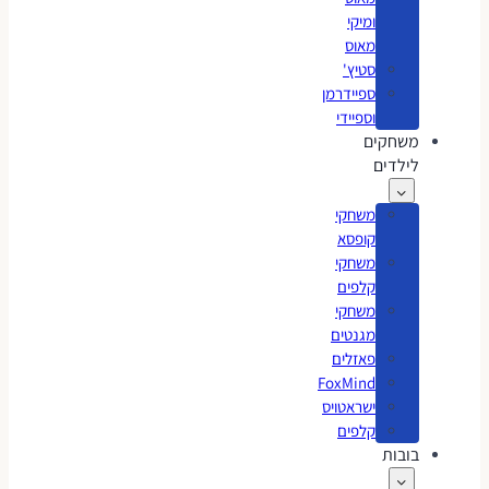
ומיקי
מאוס
סטיץ'
ספיידרמן
וספיידי
משחקים
לילדים
משחקי
קופסא
משחקי
קלפים
משחקי
מגנטים
פאזלים
FoxMind
ישראטויס
קלפים
בובות