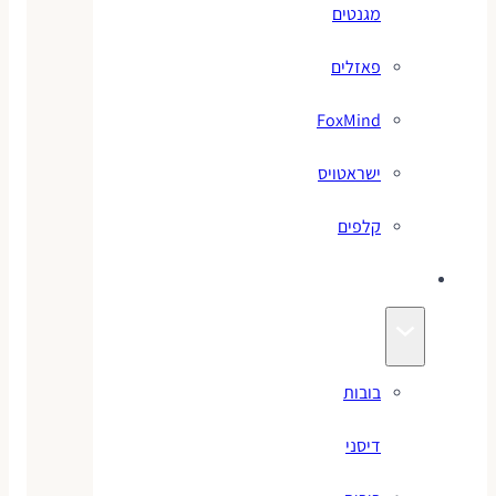
מגנטים
פאזלים
FoxMind
ישראטויס
קלפים
בובות
בובות
דיסני