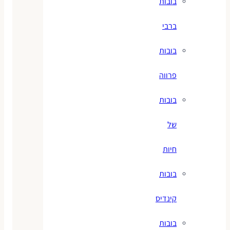
בובות
ברבי
בובות
פרווה
בובות
של
חיות
בובות
קינדיס
בובות