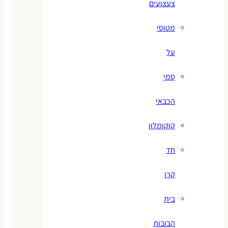
צעצועים
מטוסי
על
סמי
הכבאי
קוקומלון
חד
קרן
בית
הבובות