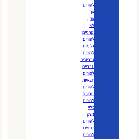
לפורים
אף,
אוזן,
לשון
וקרניים
לפורים
גלימות
לפורים
גרביונים
וגרביים
לפורים
חצאיות
לפורים
כובעים
לפורים
כליי
נשק
לפורים
כנפיים
לפורים