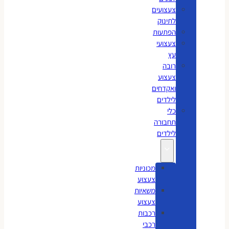
צעצועים
לתינוק
הפתעות
צעצועי
עץ
רובה
צעצוע
ואקדחים
לילדים
כלי
תחבורה
לילדים
מכוניות
צעצוע
משאיות
צעצוע
רכבות
רכבי