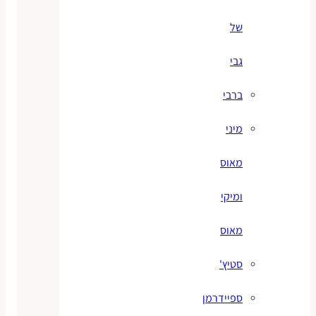
של
גבי
ברבי
מיני
מאוס
ומיקי
מאוס
סטיץ'
ספיידרמן