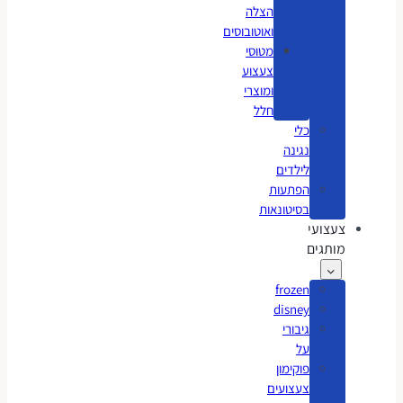
הצלה
ואוטובוסים
מטוסי
צעצוע
ומוצרי
חלל
כלי
נגינה
לילדים
הפתעות
בסיטונאות
צעצועי
מותגים
frozen
disney
גיבורי
על
פוקימון
צעצועים