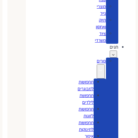
מוצרי
נייר
תיוק
ואחסון
ציוד
משרדי
חגים
פורים
תחפושות
למבוגרים
תחפושת
לילדים
תחפושות
לזוגות
תחפושות
לתינוקות
איפור