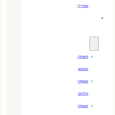
וספיידי
משחקים
לילדים
משחקי
קופסא
משחקי
קלפים
משחקי