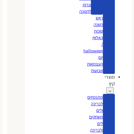
ונרות
לחנוכה
ראש
השנה
סוכות
האלווין
/
halloween
יום
העצמאות
שבועות
מוצרי
קיץ
מתנפחים
לבריכה
ולים
משחקים
לים
ולבריכה