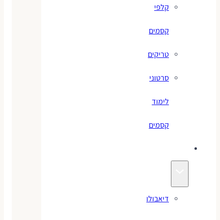
קלפי
קסמים
טריקים
סרטוני
לימוד
קסמים
ג׳אגלינג
דיאבולו