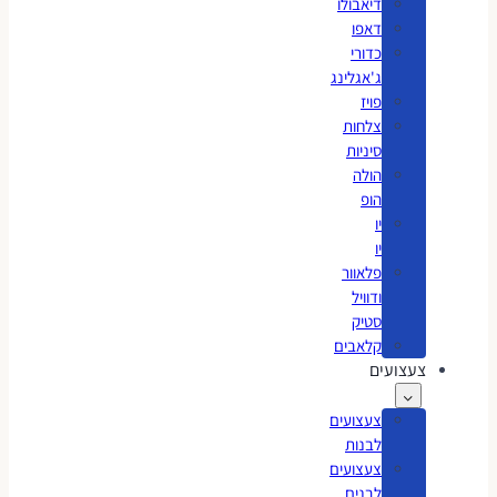
דיאבולו
דאפו
כדורי
ג'אגלינג
פויז
צלחות
סיניות
הולה
הופ
יו
יו
פלאוור
ודוויל
סטיק
קלאבים
צעצועים
צעצועים
לבנות
צעצועים
לבנים