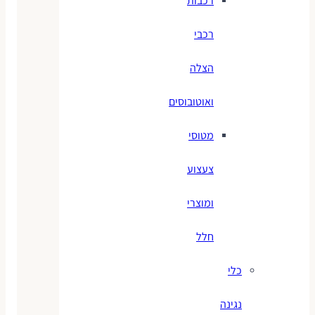
רכבות
רכבי
הצלה
ואוטובוסים
מטוסי
צעצוע
ומוצרי
חלל
כלי
נגינה