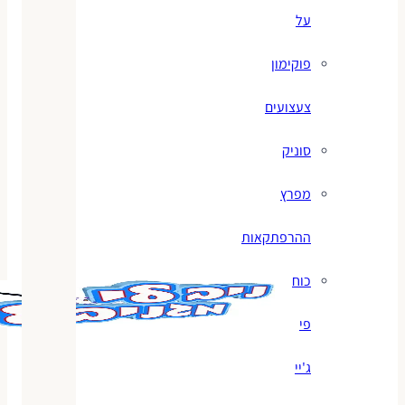
על
פוקימון
צעצועים
סוניק
מפרץ
ההרפתקאות
כוח
פי
ג'יי