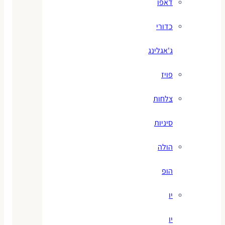
דאפו
כדורי
ג'אגלינג
פויז
צלחות
סיניות
הולה
הופ
יו
יו