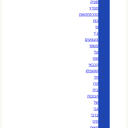
סוניק
מפרץ
ההרפתקאות
כוח
פי
ג'יי
צעצועים
מטוסי
על
סמי
הכבאי
קוקומלון
חד
קרן
בית
הבובות
של
גבי
ברבי
מיני
מאוס