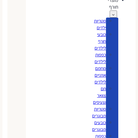
מוצרי
חורף
מטריות
ילדים
כובעי
חורף
לילדים
כפפות
לילדים
מחמם
אוזניים
לילדים
חם
צוואר
וצעיפים
מטריות
מבוגרים
כובעים
מבוגרים
כפפות