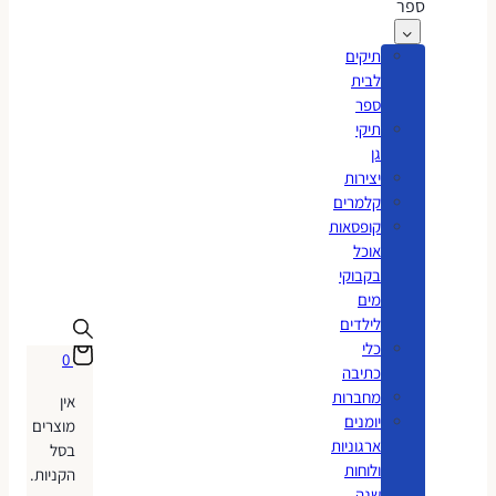
ספר
תיקים
לבית
ספר
תיקי
גן
יצירות
קלמרים
קופסאות
אוכל
בקבוקי
מים
לילדים
כלי
0
כתיבה
מחברות
אין
יומנים
מוצרים
ארגוניות
בסל
ולוחות
הקניות.
שנה