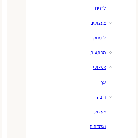
לבנים
צעצועים
לתינוק
הפתעות
צעצועי
עץ
רובה
צעצוע
ואקדחים