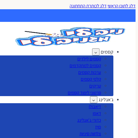
דלג לתוכן הראשי
דלג לכותרת התחתונה
קסמים
קסמים לילדים
קסמים למתקדמים
ערכות קסמים
קלפי קסמים
טריקים
סרטוני לימוד קסמים
ג׳אגלינג
דיאבולו
דאפו
כדורי ג'אגלינג
פויז
צלחות סיניות