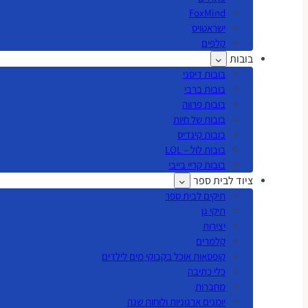
FoxMind
ישראטויס
קלפים
בובות
בובות דיסני
בובות ברבי
בובות פרווה
בובות של חיות
בובות קינדיס
בובות לול – LOL
בובות קריי בייבי
ציוד לבית ספר
תיקים לבית ספר
תיקי גן
יצירות
קלמרים
קופסאות אוכל בקבוקי מים לילדים
כלי כתיבה
מחברות
יומנים ארגוניות ולוחות שנה