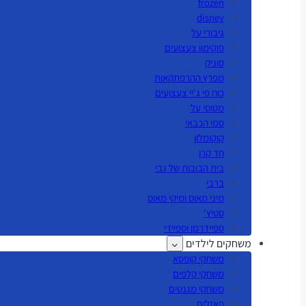
frozen
disney
גיבורי על
פוקימון צעצועים
סוניק
מפרץ ההרפתקאות
כוח פי ג'יי צעצועים
מטוסי על
סמי הכבאי
קוקומלון
חד קרן
בית הבובות של גבי
ברבי
מיני מאוס ומיקי מאוס
סטיץ'
ספיידרמן וספיידי
משחקים לילדים
משחקי קופסא
משחקי קלפים
משחקי מגנטים
פאזלים