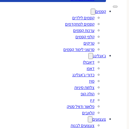
קסמים
קסמים לילדים
קסמים למתקדמים
ערכות קסמים
קלפי קסמים
טריקים
סרטוני לימוד קסמים
ג׳אגלינג
דיאבולו
דאפו
כדורי ג'אגלינג
פויז
צלחות סיניות
הולה הופ
יו יו
פלאוור ודוויל סטיק
קלאבים
צעצועים
צעצועים לבנות