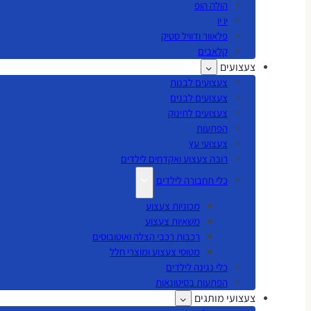
הולה הופ
יו יו
פלאוור ודוויל סטיק
קלאבים
צעצועים
צעצועים לבנות
צעצועים לבנים
צעצועים לתינוק
הפתעות
צעצועי עץ
רובה צעצוע ואקדחים לילדים
כלי תחבורה לילדים
מכוניות צעצוע
משאיות צעצוע
רכבות רכבי הצלה ואוטובוסים
מטוסי צעצוע ומוצרי חלל
כלי נגינה לילדים
הפתעות בסיטונאות
צעצועי מותגים