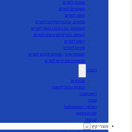
מסכות לפורים
משקפיים לפורים
פאות לפורים
פפיונים, עניבות ושלייקס לפורים
קעקועים , אבנים ומדבקות לפורים
קשתות, כתרים ושרביטים לפורים
ריסים לפורים
שיניים לפורים
תוספות שיער, שפמים וזקנים לפורים
תכשיטים ואביזרים לפורים
חנוכה
סביבונים
חנוכיות ונרות לחנוכה
ראש השנה
סוכות
האלווין / halloween
יום העצמאות
שבועות
מוצרי קיץ