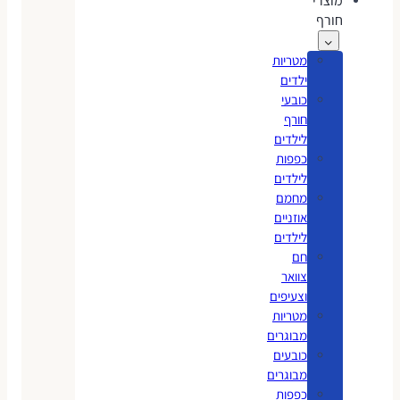
מוצרי
חורף
מטריות
ילדים
כובעי
חורף
לילדים
כפפות
לילדים
מחמם
אוזניים
לילדים
חם
צוואר
וצעיפים
מטריות
מבוגרים
כובעים
מבוגרים
כפפות