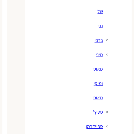
של
גבי
ברבי
מיני
מאוס
ומיקי
מאוס
סטיץ'
ספיידרמן