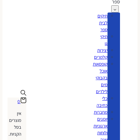
ספר
תיקים
לבית
ספר
תיקי
גן
יצירות
קלמרים
קופסאות
אוכל
בקבוקי
מים
לילדים
כלי
0
כתיבה
מחברות
אין
יומנים
מוצרים
ארגוניות
בסל
ולוחות
הקניות.
שנה