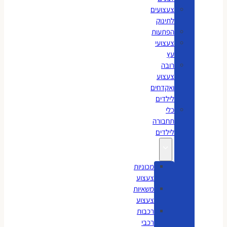
צעצועים
לתינוק
הפתעות
צעצועי
עץ
רובה
צעצוע
ואקדחים
לילדים
כלי
תחבורה
לילדים
מכוניות
צעצוע
משאיות
צעצוע
רכבות
רכבי