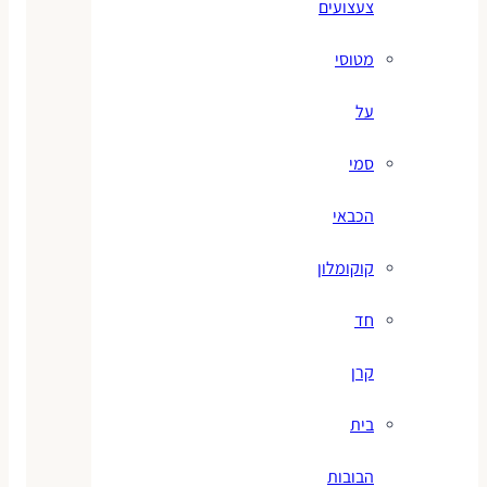
צעצועים
מטוסי
על
סמי
הכבאי
קוקומלון
חד
קרן
בית
הבובות