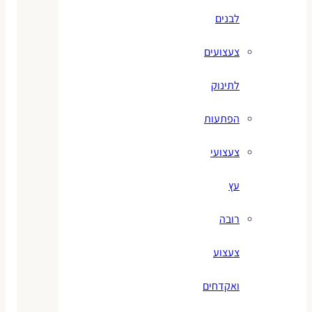
לבנים
צעצועים
לתינוק
הפתעות
צעצועי
עץ
רובה
צעצוע
ואקדחים