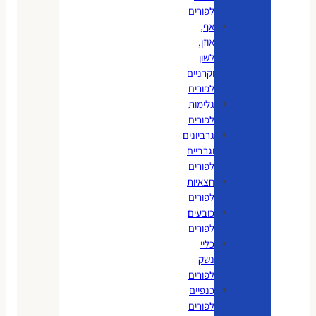
לפורים
אף,
אוזן,
לשון
וקרניים
לפורים
גלימות
לפורים
גרביונים
וגרביים
לפורים
חצאיות
לפורים
כובעים
לפורים
כליי
נשק
לפורים
כנפיים
לפורים