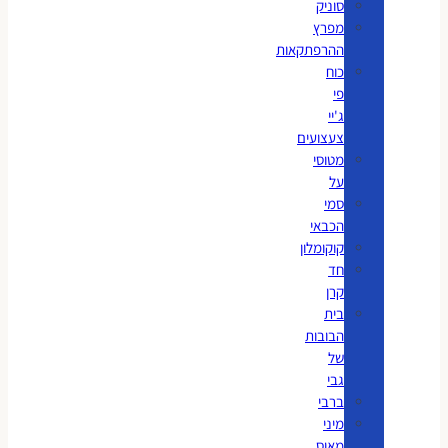
סוניק
מפרץ
ההרפתקאות
כוח
פי
ג'יי
צעצועים
מטוסי
על
סמי
הכבאי
קוקומלון
חד
קרן
בית
הבובות
של
גבי
ברבי
מיני
מאוס