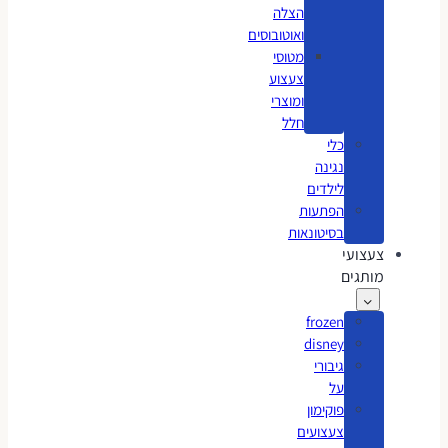
הצלה
ואוטובוסים
מטוסי
צעצוע
ומוצרי
חלל
כלי
נגינה
לילדים
הפתעות
בסיטונאות
צעצועי
מותגים
frozen
disney
גיבורי
על
פוקימון
צעצועים