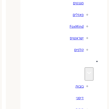
מגנטים
פאזלים
FoxMind
ישראטויס
קלפים
בובות
בובות
דיסני