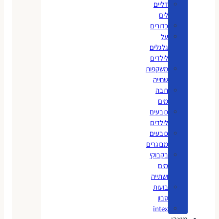
דליים
לים
כדורים
על
גלגלים
לילדים
משקפות
שחייה
רובה
מים
כובעים
לילדים
כובעים
מבוגרים
בקבוקי
מים
ושתייה
בועות
סבון
intex