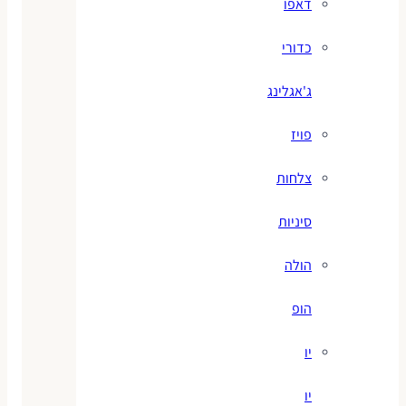
דאפו
כדורי
ג'אגלינג
פויז
צלחות
סיניות
הולה
הופ
יו
יו