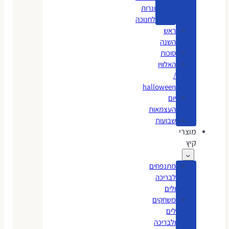
ונרות
לחנוכה
ראש
השנה
סוכות
האלווין
/
halloween
יום
העצמאות
שבועות
מוצרי
קיץ
מתנפחים
לבריכה
ולים
משחקים
לים
ולבריכה