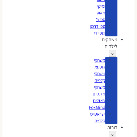
ומיקי
מאוס
סטיץ'
ספיידרמן
וספיידי
משחקים
לילדים
משחקי
קופסא
משחקי
קלפים
משחקי
מגנטים
פאזלים
FoxMind
ישראטויס
קלפים
בובות