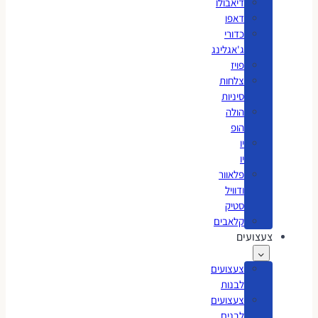
דיאבולו
דאפו
כדורי
ג'אגלינג
פויז
צלחות
סיניות
הולה
הופ
יו
יו
פלאוור
ודוויל
סטיק
קלאבים
צעצועים
צעצועים
לבנות
צעצועים
לבנים