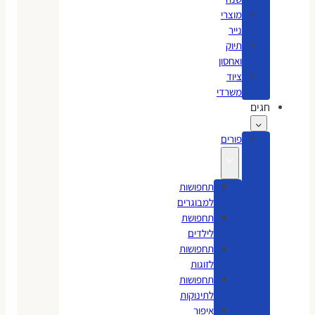
מוצרי
נייר
תיוק
ואחסון
ציוד
משרדי
חגים
פורים
תחפושות
למבוגרים
תחפושת
לילדים
תחפושות
לזוגות
תחפושות
לתינוקות
איפור