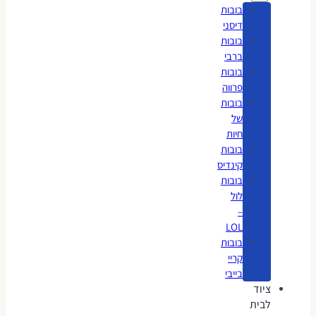
בובות
דיסני
בובות
ברבי
בובות
פרווה
בובות
של
חיות
בובות
קינדיס
בובות
לול
–
LOL
בובות
קריי
בייבי
ציוד
לבית