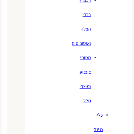
רכבות
רכבי
הצלה
ואוטובוסים
מטוסי
צעצוע
ומוצרי
חלל
כלי
נגינה