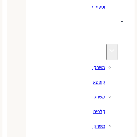
וספיידי
משחקים
לילדים
משחקי
קופסא
משחקי
קלפים
משחקי