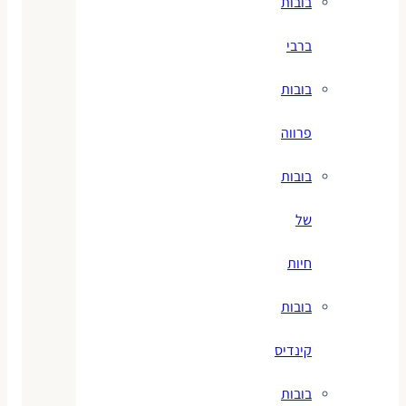
בובות
ברבי
בובות
פרווה
בובות
של
חיות
בובות
קינדיס
בובות