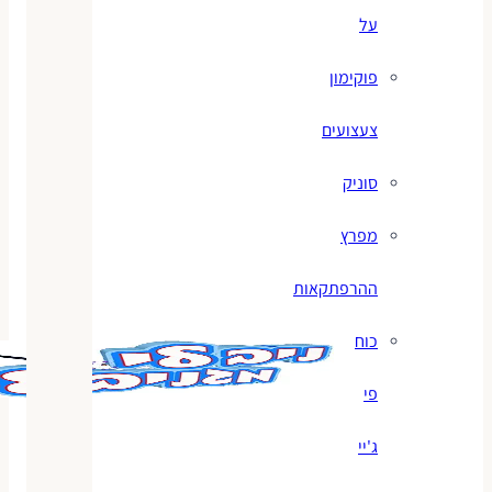
על
פוקימון
צעצועים
סוניק
מפרץ
ההרפתקאות
כוח
פי
ג'יי