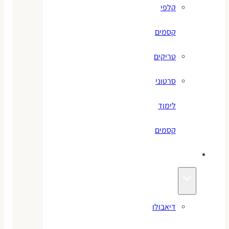
קלפי
קסמים
טריקים
סרטוני
לימוד
קסמים
ג׳אגלינג
דיאבולו