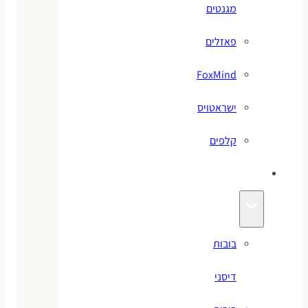
מגנטים
פאזלים
FoxMind
ישראטויס
קלפים
בובות
בובות
דיסני