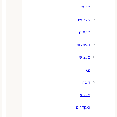
לבנים
צעצועים
לתינוק
הפתעות
צעצועי
עץ
רובה
צעצוע
ואקדחים