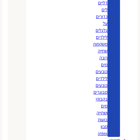
דליים
לים
כדורים
על
גלגלים
לילדים
משקפות
שחייה
רובה
מים
כובעים
לילדים
כובעים
מבוגרים
בקבוקי
מים
ושתייה
בועות
סבון
intex