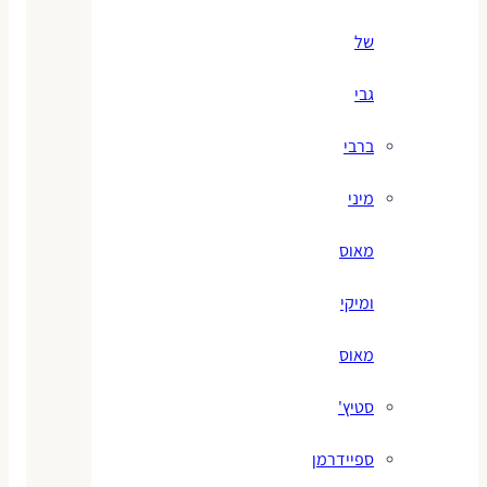
של
גבי
ברבי
מיני
מאוס
ומיקי
מאוס
סטיץ'
ספיידרמן