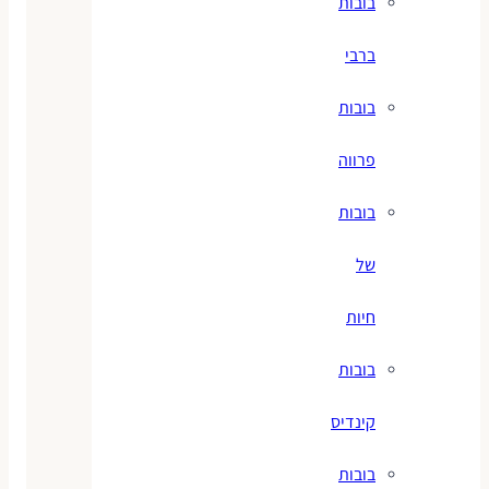
בובות
ברבי
בובות
פרווה
בובות
של
חיות
בובות
קינדיס
בובות