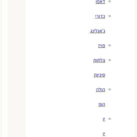
דאפו
כדורי
ג'אגלינג
פויז
צלחות
סיניות
הולה
הופ
יו
יו