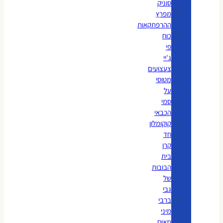
סוניק
מפרץ
ההרפתקאות
כוח
פי
ג'יי
צעצועים
מטוסי
על
סמי
הכבאי
קוקומלון
חד
קרן
בית
הבובות
של
גבי
ברבי
מיני
מאוס