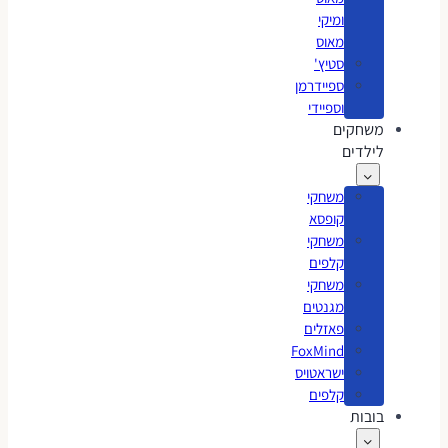
ומיקי
מאוס
סטיץ'
ספיידרמן
וספיידי
משחקים
לילדים
משחקי
קופסא
משחקי
קלפים
משחקי
מגנטים
פאזלים
FoxMind
ישראטויס
קלפים
בובות