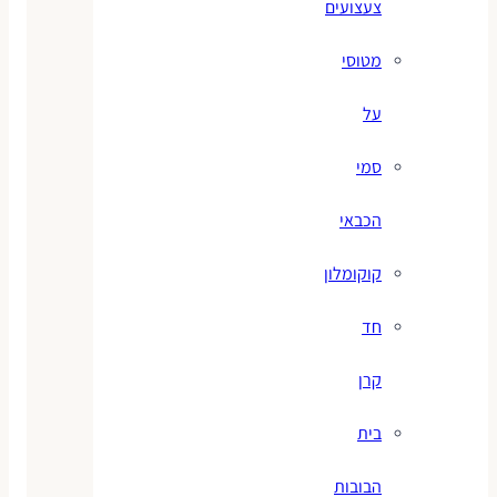
צעצועים
מטוסי
על
סמי
הכבאי
קוקומלון
חד
קרן
בית
הבובות