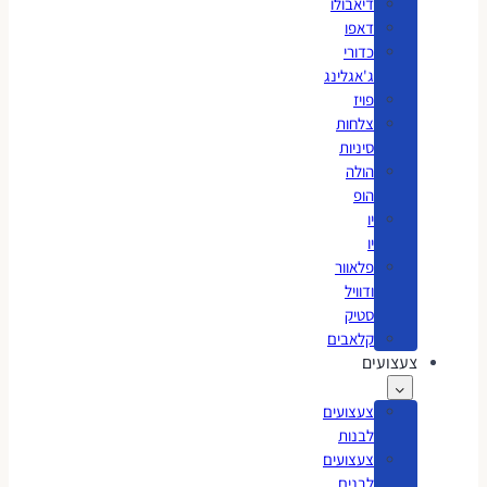
דיאבולו
דאפו
כדורי
ג'אגלינג
פויז
צלחות
סיניות
הולה
הופ
יו
יו
פלאוור
ודוויל
סטיק
קלאבים
צעצועים
צעצועים
לבנות
צעצועים
לבנים