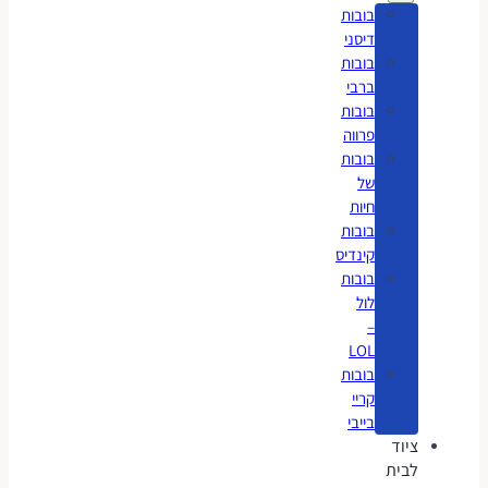
בובות
דיסני
בובות
ברבי
בובות
פרווה
בובות
של
חיות
בובות
קינדיס
בובות
לול
–
LOL
בובות
קריי
בייבי
ציוד
לבית