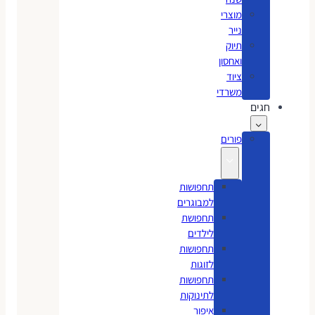
מוצרי
נייר
תיוק
ואחסון
ציוד
משרדי
חגים
פורים
תחפושות
למבוגרים
תחפושת
לילדים
תחפושות
לזוגות
תחפושות
לתינוקות
איפור