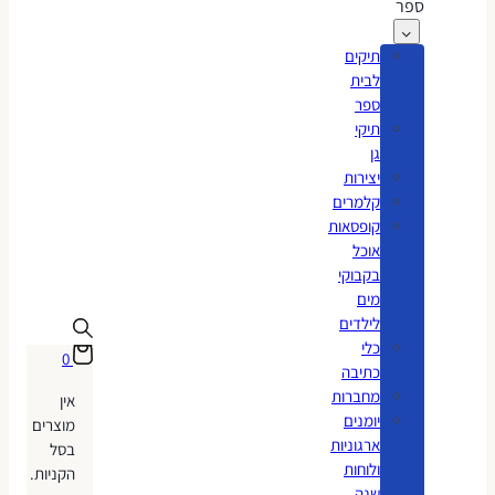
ספר
תיקים
לבית
ספר
תיקי
גן
יצירות
קלמרים
קופסאות
אוכל
בקבוקי
מים
לילדים
כלי
0
כתיבה
מחברות
אין
יומנים
מוצרים
ארגוניות
בסל
ולוחות
הקניות.
שנה