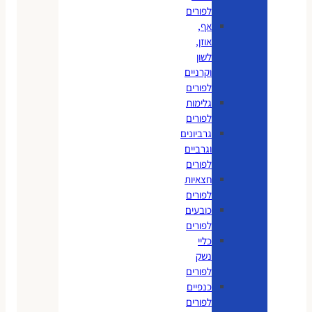
לפורים
אף,
אוזן,
לשון
וקרניים
לפורים
גלימות
לפורים
גרביונים
וגרביים
לפורים
חצאיות
לפורים
כובעים
לפורים
כליי
נשק
לפורים
כנפיים
לפורים