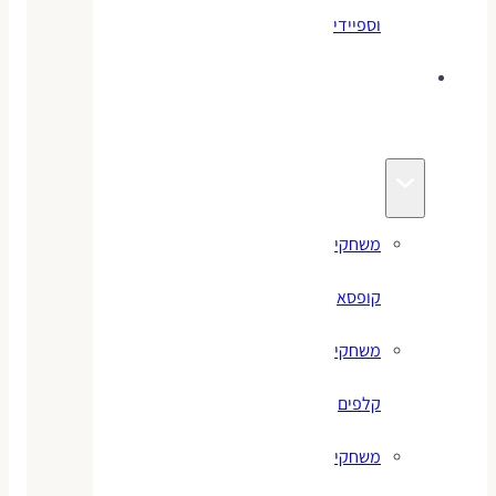
וספיידי
משחקים
לילדים
משחקי
קופסא
משחקי
קלפים
משחקי