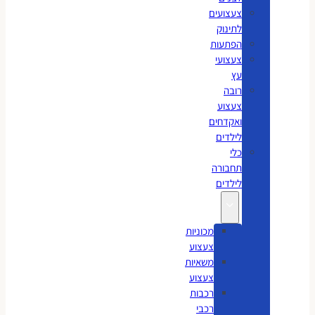
צעצועים
לתינוק
הפתעות
צעצועי
עץ
רובה
צעצוע
ואקדחים
לילדים
כלי
תחבורה
לילדים
מכוניות
צעצוע
משאיות
צעצוע
רכבות
רכבי