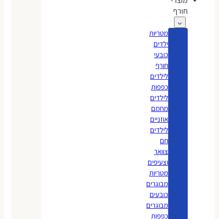
מוצרי
חורף
מטריות
ילדים
כובעי
חורף
לילדים
כפפות
לילדים
מחמם
אוזניים
לילדים
חם
צוואר
וצעיפים
מטריות
מבוגרים
כובעים
מבוגרים
כפפות