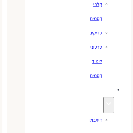
קלפי
קסמים
טריקים
סרטוני
לימוד
קסמים
ג׳אגלינג
דיאבולו