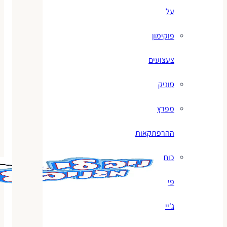
על
פוקימון
צעצועים
סוניק
מפרץ
ההרפתקאות
כוח
פי
ג'יי