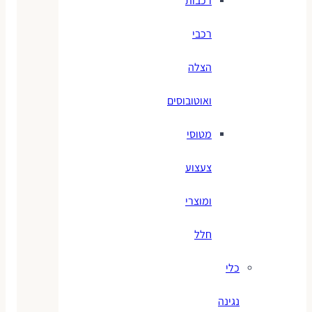
רכבות
רכבי
הצלה
ואוטובוסים
מטוסי
צעצוע
ומוצרי
חלל
כלי
נגינה