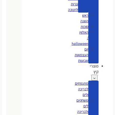
ונרות
לחנוכה
ראש
השנה
סוכות
האלווין
/
halloween
יום
העצמאות
שבועות
מוצרי
קיץ
מתנפחים
לבריכה
ולים
משחקים
לים
ולבריכה