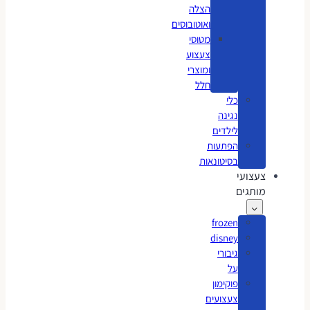
הצלה
ואוטובוסים
מטוסי
צעצוע
ומוצרי
חלל
כלי
נגינה
לילדים
הפתעות
בסיטונאות
צעצועי
מותגים
frozen
disney
גיבורי
על
פוקימון
צעצועים