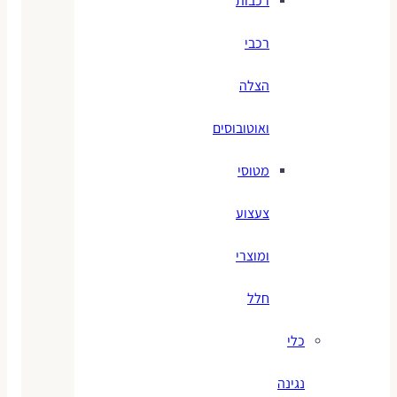
רכבות
רכבי
הצלה
ואוטובוסים
מטוסי
צעצוע
ומוצרי
חלל
כלי
נגינה