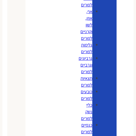
לפורים
אף,
אוזן,
לשון
וקרניים
לפורים
גלימות
לפורים
גרביונים
וגרביים
לפורים
חצאיות
לפורים
כובעים
לפורים
כליי
נשק
לפורים
כנפיים
לפורים