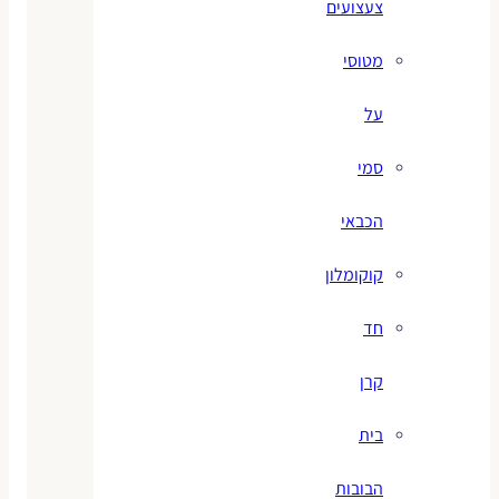
צעצועים
מטוסי
על
סמי
הכבאי
קוקומלון
חד
קרן
בית
הבובות