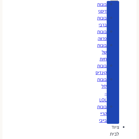
בובות
דיסני
בובות
ברבי
בובות
פרווה
בובות
של
חיות
בובות
קינדיס
בובות
לול
–
LOL
בובות
קריי
בייבי
ציוד
לבית