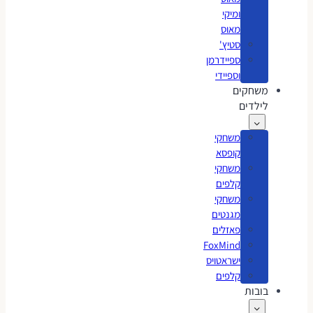
ומיקי
מאוס
סטיץ'
ספיידרמן
וספיידי
משחקים
לילדים
משחקי
קופסא
משחקי
קלפים
משחקי
מגנטים
פאזלים
FoxMind
ישראטויס
קלפים
בובות