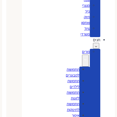
מוצרי
נייר
תיוק
ואחסון
ציוד
משרדי
חגים
פורים
תחפושות
למבוגרים
תחפושת
לילדים
תחפושות
לזוגות
תחפושות
לתינוקות
איפור