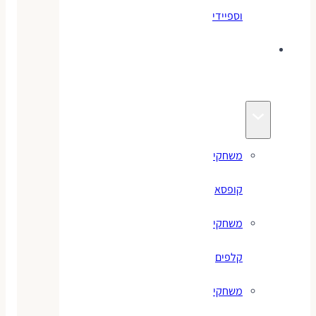
וספיידי
משחקים
לילדים
משחקי
קופסא
משחקי
קלפים
משחקי