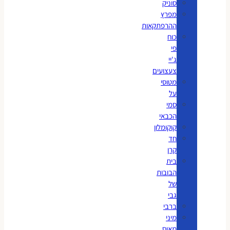
סוניק
מפרץ
ההרפתקאות
כוח
פי
ג'יי
צעצועים
מטוסי
על
סמי
הכבאי
קוקומלון
חד
קרן
בית
הבובות
של
גבי
ברבי
מיני
מאוס