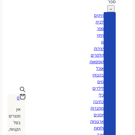
ספר
תיקים
לבית
ספר
תיקי
גן
יצירות
קלמרים
קופסאות
אוכל
בקבוקי
מים
לילדים
כלי
0
כתיבה
מחברות
אין
יומנים
מוצרים
ארגוניות
בסל
ולוחות
הקניות.
שנה