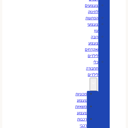
צעצועים
לתינוק
הפתעות
צעצועי
עץ
רובה
צעצוע
ואקדחים
לילדים
כלי
תחבורה
לילדים
מכוניות
צעצוע
משאיות
צעצוע
רכבות
רכבי