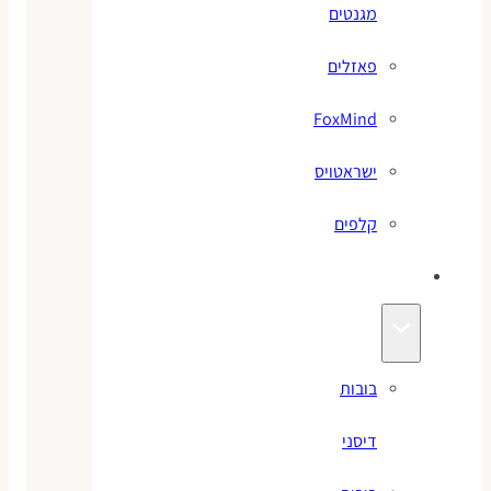
מגנטים
פאזלים
FoxMind
ישראטויס
קלפים
בובות
בובות
דיסני