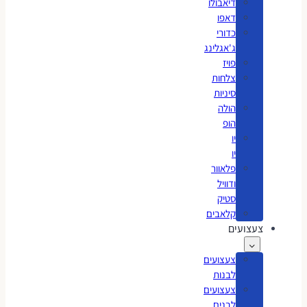
דיאבולו
דאפו
כדורי
ג'אגלינג
פויז
צלחות
סיניות
הולה
הופ
יו
יו
פלאוור
ודוויל
סטיק
קלאבים
צעצועים
צעצועים
לבנות
צעצועים
לבנים