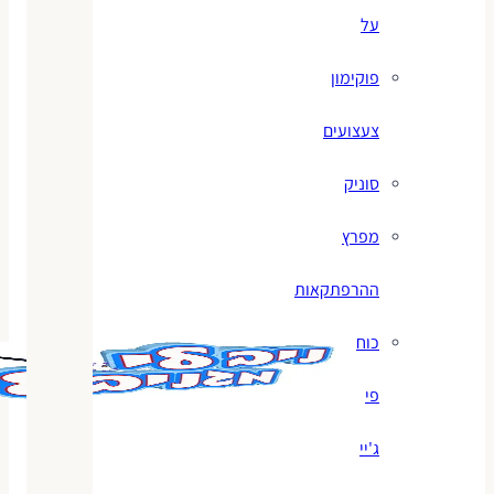
על
פוקימון
צעצועים
סוניק
מפרץ
ההרפתקאות
כוח
פי
ג'יי