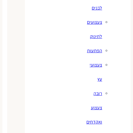
לבנים
צעצועים
לתינוק
הפתעות
צעצועי
עץ
רובה
צעצוע
ואקדחים