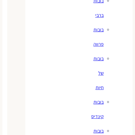
בובות
ברבי
בובות
פרווה
בובות
של
חיות
בובות
קינדיס
בובות