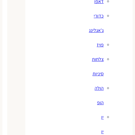
דאפו
כדורי
ג'אגלינג
פויז
צלחות
סיניות
הולה
הופ
יו
יו