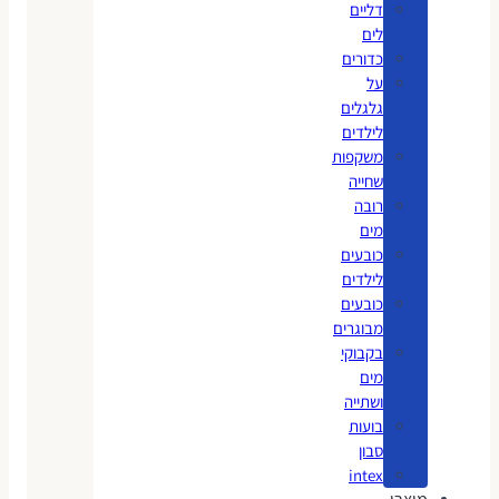
דליים
לים
כדורים
על
גלגלים
לילדים
משקפות
שחייה
רובה
מים
כובעים
לילדים
כובעים
מבוגרים
בקבוקי
מים
ושתייה
בועות
סבון
intex