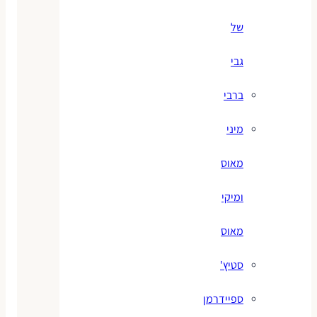
של
גבי
ברבי
מיני
מאוס
ומיקי
מאוס
סטיץ'
ספיידרמן