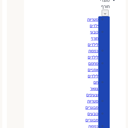
מוצרי
חורף
מטריות
ילדים
כובעי
חורף
לילדים
כפפות
לילדים
מחמם
אוזניים
לילדים
חם
צוואר
וצעיפים
מטריות
מבוגרים
כובעים
מבוגרים
כפפות