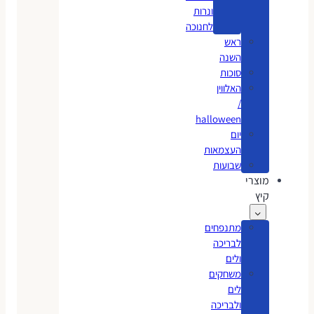
ונרות
לחנוכה
ראש
השנה
סוכות
האלווין
/
halloween
יום
העצמאות
שבועות
מוצרי
קיץ
מתנפחים
לבריכה
ולים
משחקים
לים
ולבריכה