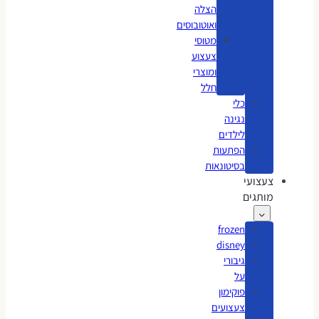
הצלה
ואוטובוסים
מטוסי
צעצוע
ומוצרי
חלל
כלי
נגינה
לילדים
הפתעות
בסיטונאות
צעצועי
מותגים
frozen
disney
גיבורי
על
פוקימון
צעצועים