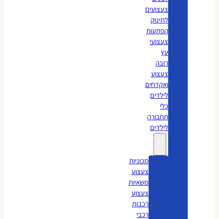
צעצועים
לתינוק
הפתעות
צעצועי
עץ
רובה
צעצוע
ואקדחים
לילדים
כלי
תחבורה
לילדים
מכוניות
צעצוע
משאיות
צעצוע
רכבות
רכבי