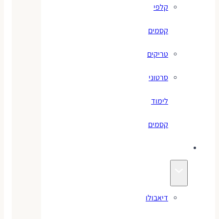
קלפי
קסמים
טריקים
סרטוני
לימוד
קסמים
ג׳אגלינג
דיאבולו