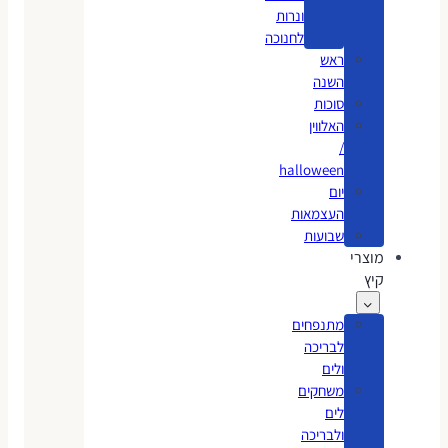
ונרות
לחנוכה
ראש
השנה
סוכות
האלווין
/
halloween
יום
העצמאות
שבועות
מוצרי
קיץ
מתנפחים
לבריכה
ולים
משחקים
לים
ולבריכה