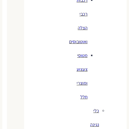
רכבות
רכבי
הצלה
ואוטובוסים
מטוסי
צעצוע
ומוצרי
חלל
כלי
נגינה