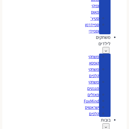
ומיקי
מאוס
סטיץ'
ספיידרמן
וספיידי
משחקים
לילדים
משחקי
קופסא
משחקי
קלפים
משחקי
מגנטים
פאזלים
FoxMind
ישראטויס
קלפים
בובות