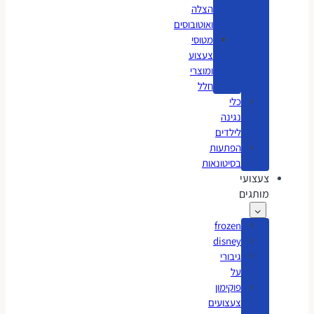
הצלה
ואוטובוסים
מטוסי
צעצוע
ומוצרי
חלל
כלי
נגינה
לילדים
הפתעות
בסיטונאות
צעצועי
מותגים
frozen
disney
גיבורי
על
פוקימון
צעצועים