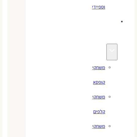
וספיידי
משחקים
לילדים
משחקי
קופסא
משחקי
קלפים
משחקי