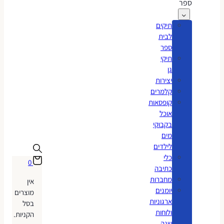
ספר
תיקים
לבית
ספר
תיקי
גן
יצירות
קלמרים
קופסאות
אוכל
בקבוקי
מים
לילדים
כלי
0
כתיבה
מחברות
אין
יומנים
מוצרים
ארגוניות
בסל
ולוחות
הקניות.
שנה