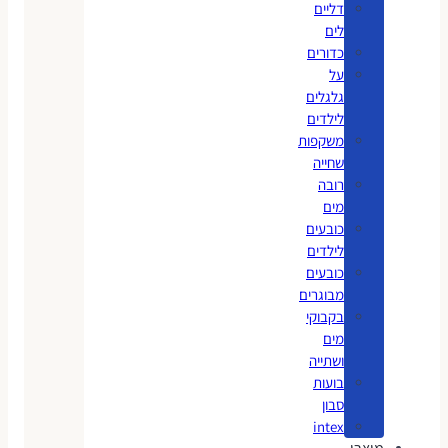
דליים
לים
כדורים
על
גלגלים
לילדים
משקפות
שחייה
רובה
מים
כובעים
לילדים
כובעים
מבוגרים
בקבוקי
מים
ושתייה
בועות
סבון
intex