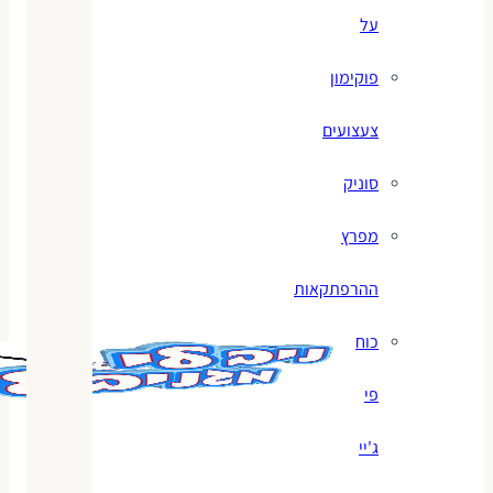
על
פוקימון
צעצועים
סוניק
מפרץ
ההרפתקאות
כוח
פי
ג'יי