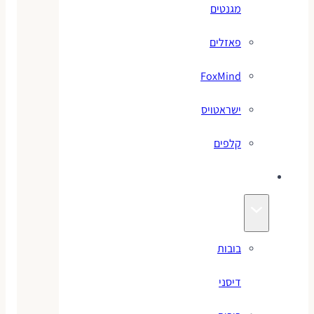
מגנטים
פאזלים
FoxMind
ישראטויס
קלפים
בובות
בובות
דיסני