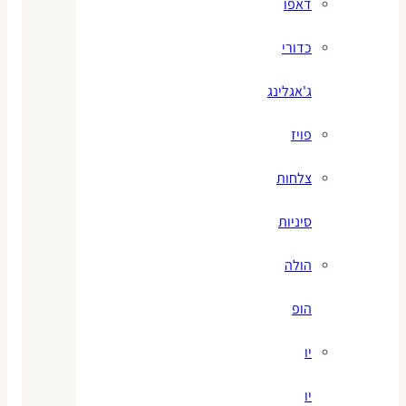
דאפו
כדורי
ג'אגלינג
פויז
צלחות
סיניות
הולה
הופ
יו
יו