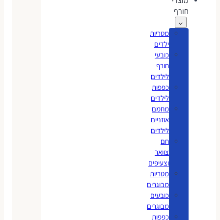
מוצרי
חורף
מטריות
ילדים
כובעי
חורף
לילדים
כפפות
לילדים
מחמם
אוזניים
לילדים
חם
צוואר
וצעיפים
מטריות
מבוגרים
כובעים
מבוגרים
כפפות