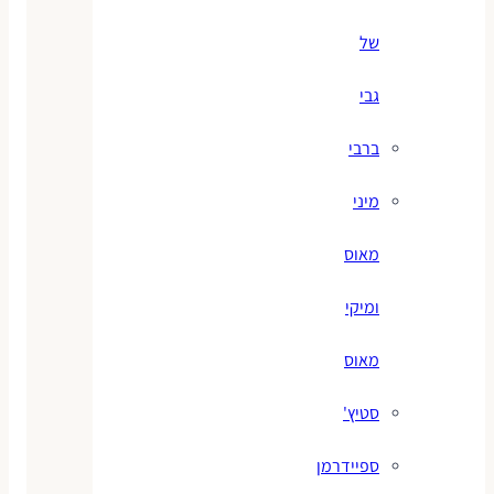
של
גבי
ברבי
מיני
מאוס
ומיקי
מאוס
סטיץ'
ספיידרמן