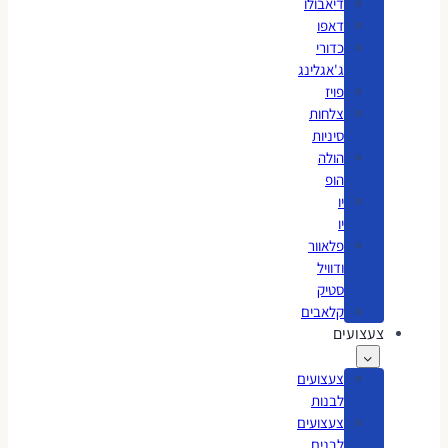
דיאבולו
דאפו
כדורי
ג'אגלינג
פויז
צלחות
סיניות
הולה
הופ
יו
יו
פלאוור
ודוויל
סטיק
קלאבים
צעצועים
צעצועים
לבנות
צעצועים
לבנים