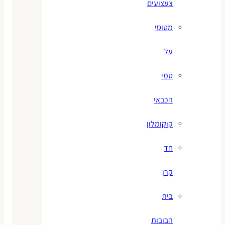
צעצועים
מטוסי
על
סמי
הכבאי
קוקומלון
חד
קרן
בית
הבובות