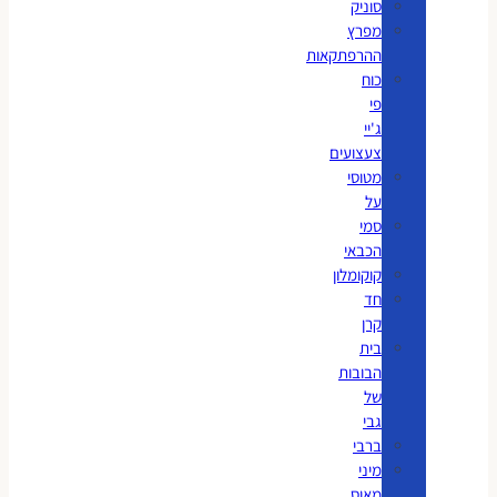
סוניק
מפרץ
ההרפתקאות
כוח
פי
ג'יי
צעצועים
מטוסי
על
סמי
הכבאי
קוקומלון
חד
קרן
בית
הבובות
של
גבי
ברבי
מיני
מאוס