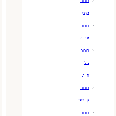
בובות
ברבי
בובות
פרווה
בובות
של
חיות
בובות
קינדיס
בובות