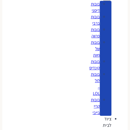
בובות
דיסני
בובות
ברבי
בובות
פרווה
בובות
של
חיות
בובות
קינדיס
בובות
לול
–
LOL
בובות
קריי
בייבי
ציוד
לבית