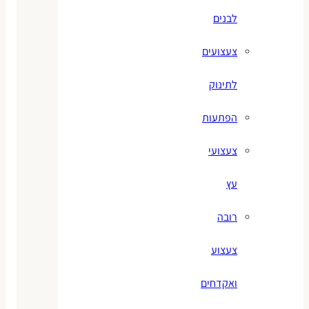
לבנים
צעצועים
לתינוק
הפתעות
צעצועי
עץ
רובה
צעצוע
ואקדחים