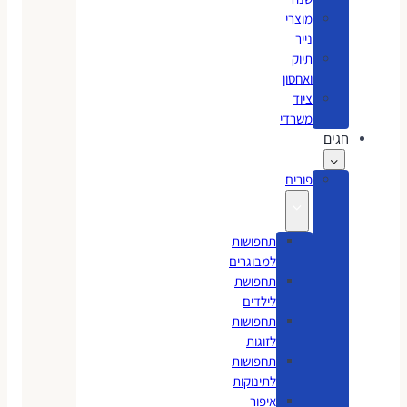
מוצרי
נייר
תיוק
ואחסון
ציוד
משרדי
חגים
פורים
תחפושות
למבוגרים
תחפושת
לילדים
תחפושות
לזוגות
תחפושות
לתינוקות
איפור