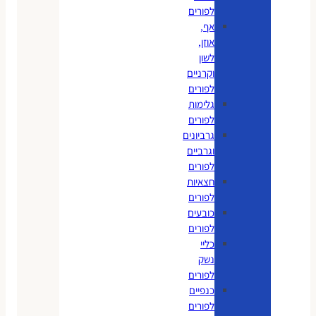
לפורים
אף,
אוזן,
לשון
וקרניים
לפורים
גלימות
לפורים
גרביונים
וגרביים
לפורים
חצאיות
לפורים
כובעים
לפורים
כליי
נשק
לפורים
כנפיים
לפורים