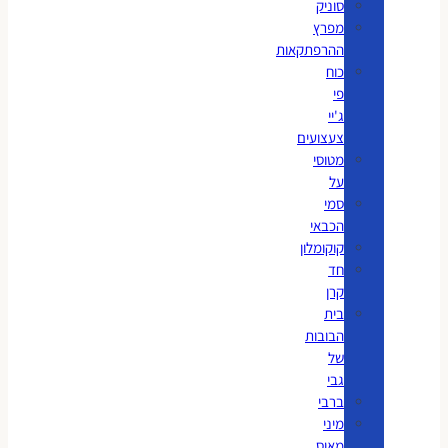
סוניק
מפרץ
ההרפתקאות
כוח
פי
ג'יי
צעצועים
מטוסי
על
סמי
הכבאי
קוקומלון
חד
קרן
בית
הבובות
של
גבי
ברבי
מיני
מאוס