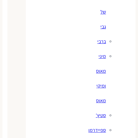
של
גבי
ברבי
מיני
מאוס
ומיקי
מאוס
סטיץ'
ספיידרמן