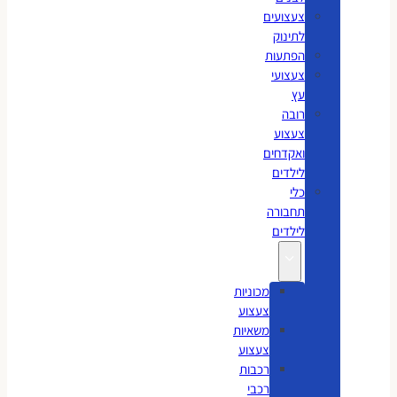
צעצועים
לתינוק
הפתעות
צעצועי
עץ
רובה
צעצוע
ואקדחים
לילדים
כלי
תחבורה
לילדים
מכוניות
צעצוע
משאיות
צעצוע
רכבות
רכבי