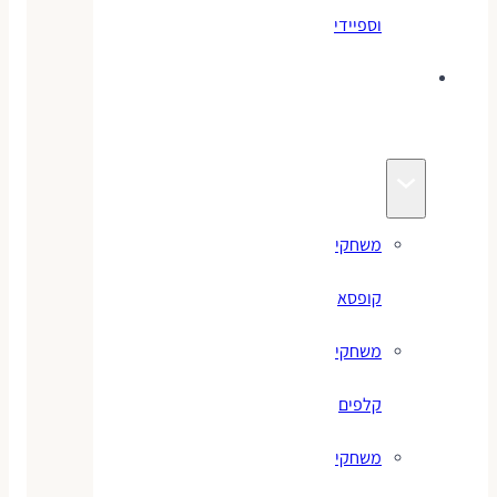
וספיידי
משחקים
לילדים
משחקי
קופסא
משחקי
קלפים
משחקי