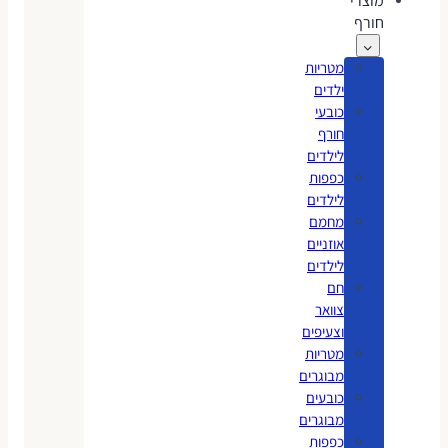
מוצרי
חורף
מטריות
ילדים
כובעי
חורף
לילדים
כפפות
לילדים
מחמם
אוזניים
לילדים
חם
צוואר
וצעיפים
מטריות
מבוגרים
כובעים
מבוגרים
כפפות