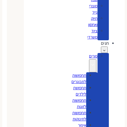
מוצרי
נייר
תיוק
ואחסון
ציוד
משרדי
חגים
פורים
תחפושות
למבוגרים
תחפושת
לילדים
תחפושות
לזוגות
תחפושות
לתינוקות
איפור