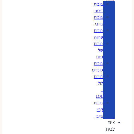
בובות
דיסני
בובות
ברבי
בובות
פרווה
בובות
של
חיות
בובות
קינדיס
בובות
לול
–
LOL
בובות
קריי
בייבי
ציוד
לבית