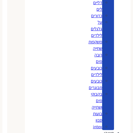
דליים
לים
כדורים
על
גלגלים
לילדים
משקפות
שחייה
רובה
מים
כובעים
לילדים
כובעים
מבוגרים
בקבוקי
מים
ושתייה
בועות
סבון
intex