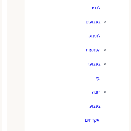
לבנים
צעצועים
לתינוק
הפתעות
צעצועי
עץ
רובה
צעצוע
ואקדחים