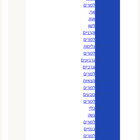
לפורים
אף,
אוזן,
לשון
וקרניים
לפורים
גלימות
לפורים
גרביונים
וגרביים
לפורים
חצאיות
לפורים
כובעים
לפורים
כליי
נשק
לפורים
כנפיים
לפורים