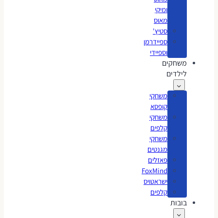
ומיקי
מאוס
סטיץ'
ספיידרמן
וספיידי
משחקים
לילדים
משחקי
קופסא
משחקי
קלפים
משחקי
מגנטים
פאזלים
FoxMind
ישראטויס
קלפים
בובות