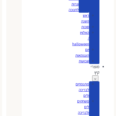
ונרות
לחנוכה
ראש
השנה
סוכות
האלווין
/
halloween
יום
העצמאות
שבועות
מוצרי
קיץ
מתנפחים
לבריכה
ולים
משחקים
לים
ולבריכה