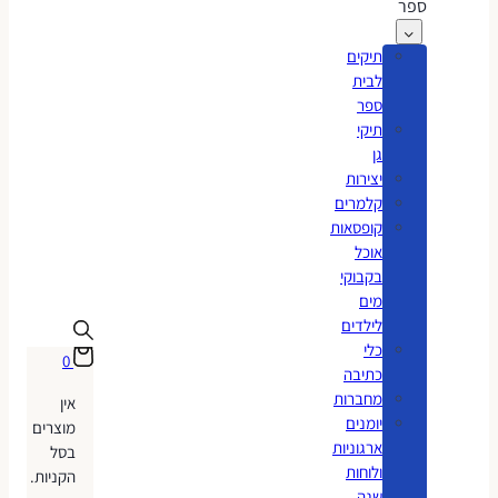
ספר
תיקים
לבית
ספר
תיקי
גן
יצירות
קלמרים
קופסאות
אוכל
בקבוקי
מים
לילדים
כלי
0
כתיבה
מחברות
אין
יומנים
מוצרים
ארגוניות
בסל
ולוחות
הקניות.
שנה