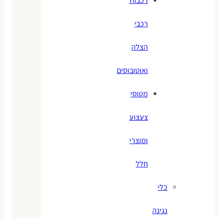
רכבות
רכבי
הצלה
ואוטובוסים
מטוסי
צעצוע
ומוצרי
חלל
כלי
נגינה