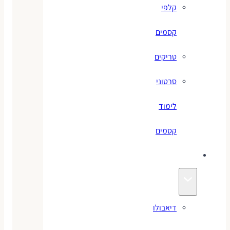
קלפי
קסמים
טריקים
סרטוני
לימוד
קסמים
ג׳אגלינג
דיאבולו