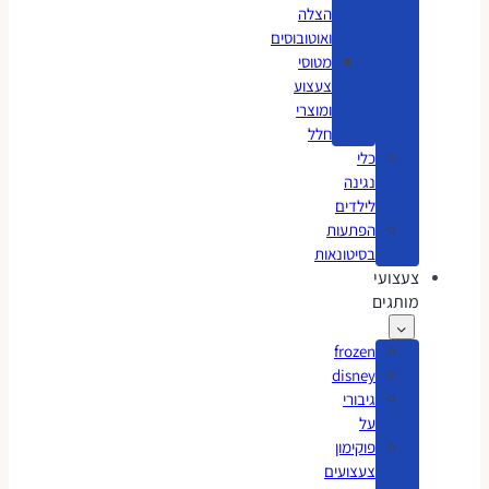
הצלה
ואוטובוסים
מטוסי
צעצוע
ומוצרי
חלל
כלי
נגינה
לילדים
הפתעות
בסיטונאות
צעצועי
מותגים
frozen
disney
גיבורי
על
פוקימון
צעצועים