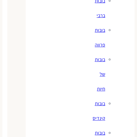
בובות
ברבי
בובות
פרווה
בובות
של
חיות
בובות
קינדיס
בובות