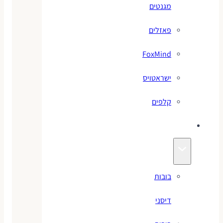
מגנטים
פאזלים
FoxMind
ישראטויס
קלפים
בובות
בובות
דיסני