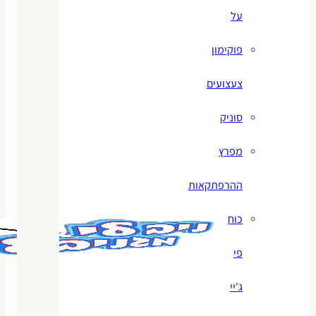
על
פוקימון
צעצועים
סוניק
מפרץ
ההרפתקאות
כוח
פי
ג'יי