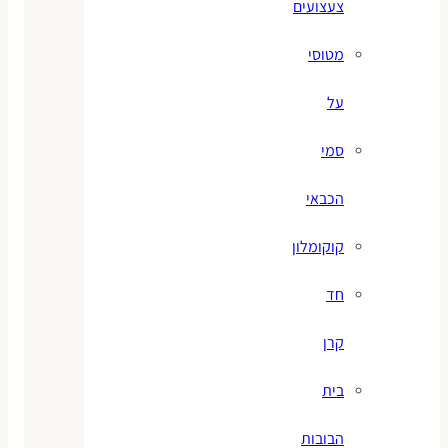
צעצועים
מטוסי
על
סמי
הכבאי
קוקומלון
חד
קרן
בית
הבובות