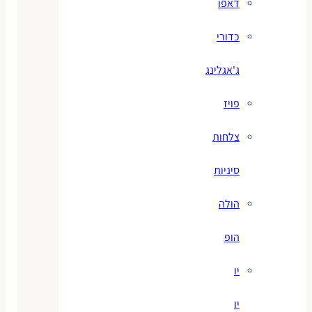
דאפו
כדורי
ג'אגלינג
פויז
צלחות
סיניות
הולה
הופ
יו
יו