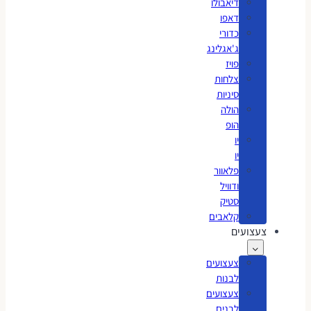
דיאבולו
דאפו
כדורי
ג'אגלינג
פויז
צלחות
סיניות
הולה
הופ
יו
יו
פלאוור
ודוויל
סטיק
קלאבים
צעצועים
צעצועים
לבנות
צעצועים
לבנים