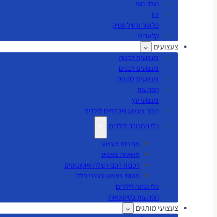
הולה הופ
יו יו
פלאוור ודוויל סטיק
קלאבים
צעצועים
צעצועים לבנות
צעצועים לבנים
צעצועים לתינוק
הפתעות
צעצועי עץ
רובה צעצוע ואקדחים לילדים
כלי תחבורה לילדים
מכוניות צעצוע
משאיות צעצוע
רכבות רכבי הצלה ואוטובוסים
מטוסי צעצוע ומוצרי חלל
כלי נגינה לילדים
הפתעות בסיטונאות
צעצועי מותגים