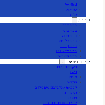
FoxMind
ישראטויס
קלפים
בובות
בובות דיסני
בובות ברבי
בובות פרווה
בובות של חיות
בובות קינדיס
בובות לול – LOL
בובות קריי בייבי
ציוד לבית ספר
תיקים לבית ספר
תיקי גן
יצירות
קלמרים
קופסאות אוכל בקבוקי מים לילדים
כלי כתיבה
מחברות
יומנים ארגוניות ולוחות שנה