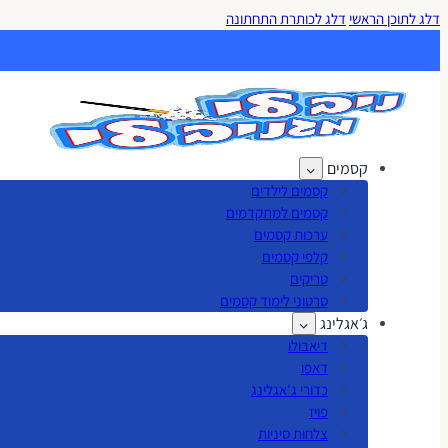
דלג לתוכן הראשי
דלג לכותרת התחתונה
קסמים
קסמים לילדים
קסמים למתקדמים
ערכות קסמים
קלפי קסמים
טריקים
סרטוני לימוד קסמים
ג׳אגלינג
דיאבולו
דאפו
כדורי ג'אגלינג
פויז
צלחות סיניות