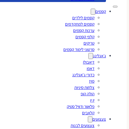
קסמים
קסמים לילדים
קסמים למתקדמים
ערכות קסמים
קלפי קסמים
טריקים
סרטוני לימוד קסמים
ג׳אגלינג
דיאבולו
דאפו
כדורי ג'אגלינג
פויז
צלחות סיניות
הולה הופ
יו יו
פלאוור ודוויל סטיק
קלאבים
צעצועים
צעצועים לבנות