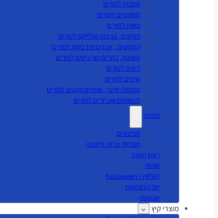
מסכות לפורים
משקפיים לפורים
פאות לפורים
פפיונים, עניבות ושלייקס לפורים
קעקועים , אבנים ומדבקות לפורים
קשתות, כתרים ושרביטים לפורים
ריסים לפורים
שיניים לפורים
תוספות שיער, שפמים וזקנים לפורים
תכשיטים ואביזרים לפורים
חנוכה
סביבונים
חנוכיות ונרות לחנוכה
ראש השנה
סוכות
האלווין / halloween
יום העצמאות
שבועות
מוצרי קיץ