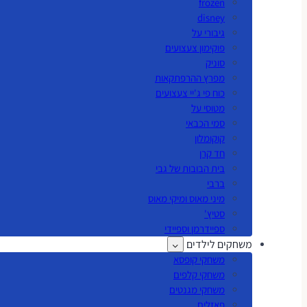
frozen
disney
גיבורי על
פוקימון צעצועים
סוניק
מפרץ ההרפתקאות
כוח פי ג'יי צעצועים
מטוסי על
סמי הכבאי
קוקומלון
חד קרן
בית הבובות של גבי
ברבי
מיני מאוס ומיקי מאוס
סטיץ'
ספיידרמן וספיידי
משחקים לילדים
משחקי קופסא
משחקי קלפים
משחקי מגנטים
פאזלים