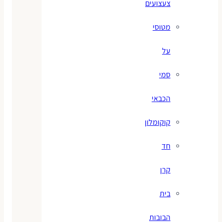
צעצועים
מטוסי
על
סמי
הכבאי
קוקומלון
חד
קרן
בית
הבובות