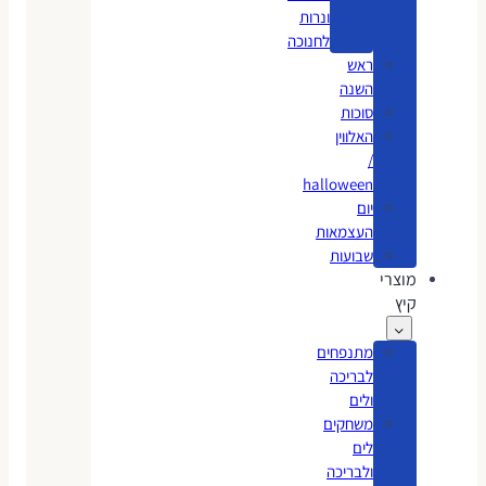
ונרות
לחנוכה
ראש
השנה
סוכות
האלווין
/
halloween
יום
העצמאות
שבועות
מוצרי
קיץ
מתנפחים
לבריכה
ולים
משחקים
לים
ולבריכה