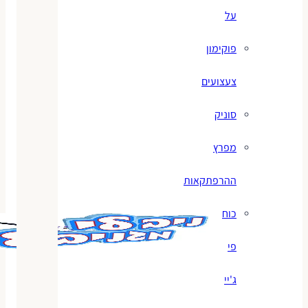
על
פוקימון
צעצועים
סוניק
מפרץ
ההרפתקאות
כוח
פי
ג'יי