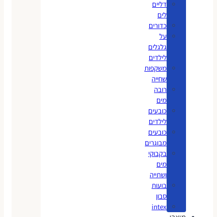
דליים
לים
כדורים
על
גלגלים
לילדים
משקפות
שחייה
רובה
מים
כובעים
לילדים
כובעים
מבוגרים
בקבוקי
מים
ושתייה
בועות
סבון
intex