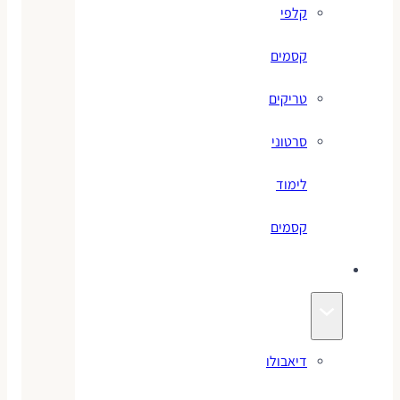
קלפי
קסמים
טריקים
סרטוני
לימוד
קסמים
ג׳אגלינג
דיאבולו