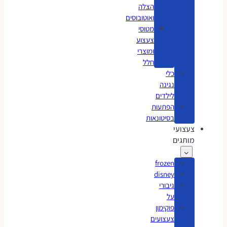
הצלה
ואוטובוסים
מטוסי
צעצוע
ומוצרי
חלל
כלי
נגינה
לילדים
הפתעות
בסיטונאות
צעצועי
מותגים
frozen
disney
גיבורי
על
פוקימון
צעצועים