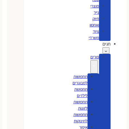
מוצרי
נייר
תיוק
ואחסון
ציוד
משרדי
חגים
פורים
תחפושות
למבוגרים
תחפושת
לילדים
תחפושות
לזוגות
תחפושות
לתינוקות
איפור