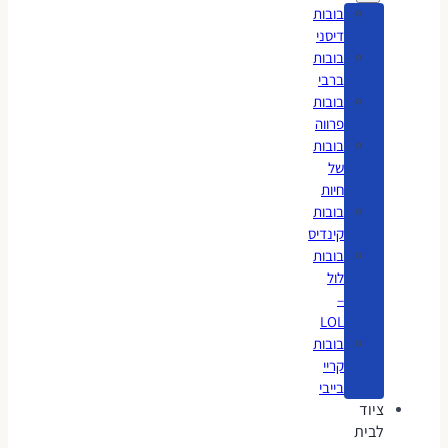
בובות
דיסני
בובות
ברבי
בובות
פרווה
בובות
של
חיות
בובות
קינדיס
בובות
לול
–
LOL
בובות
קריי
בייבי
ציוד
לבית