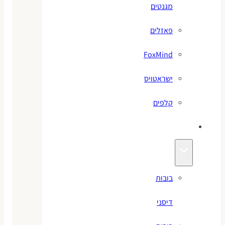
מגנטים
פאזלים
FoxMind
ישראטויס
קלפים
בובות
בובות
דיסני