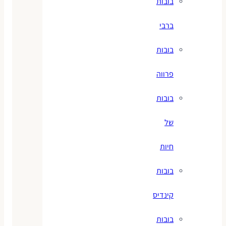
בובות
ברבי
בובות
פרווה
בובות
של
חיות
בובות
קינדיס
בובות