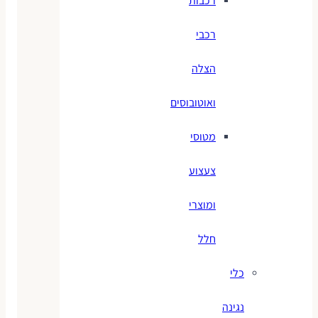
רכבות
רכבי
הצלה
ואוטובוסים
מטוסי
צעצוע
ומוצרי
חלל
כלי
נגינה