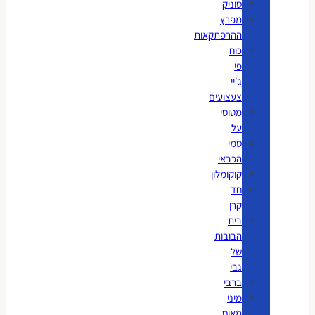
סוניק
מפרץ
ההרפתקאות
כוח
פי
ג'יי
צעצועים
מטוסי
על
סמי
הכבאי
קוקומלון
חד
קרן
בית
הבובות
של
גבי
ברבי
מיני
מאוס