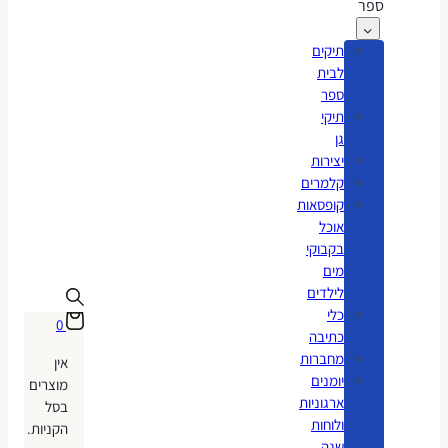
ספר
תיקים
לבית
ספר
תיקי
גן
יצירות
קלמרים
קופסאות
אוכל
בקבוקי
מים
לילדים
כלי
0
כתיבה
מחברות
אין
יומנים
מוצרים
ארגוניות
בסל
ולוחות
הקניות.
שנה