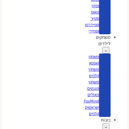
ומיקי
מאוס
סטיץ'
ספיידרמן
וספיידי
משחקים
לילדים
משחקי
קופסא
משחקי
קלפים
משחקי
מגנטים
פאזלים
FoxMind
ישראטויס
קלפים
בובות