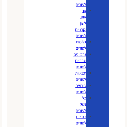
לפורים
אף,
אוזן,
לשון
וקרניים
לפורים
גלימות
לפורים
גרביונים
וגרביים
לפורים
חצאיות
לפורים
כובעים
לפורים
כליי
נשק
לפורים
כנפיים
לפורים