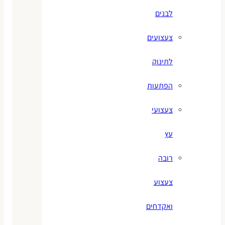
לבנים
צעצועים
לתינוק
הפתעות
צעצועי
עץ
רובה
צעצוע
ואקדחים