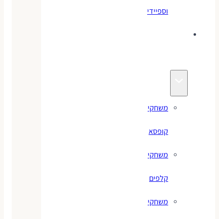
וספיידי
משחקים
לילדים
משחקי
קופסא
משחקי
קלפים
משחקי