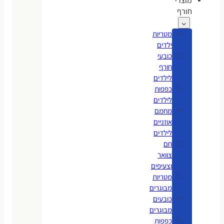
מוצרי
חורף
מטריות
ילדים
כובעי
חורף
לילדים
כפפות
לילדים
מחמם
אוזניים
לילדים
חם
צוואר
וצעיפים
מטריות
מבוגרים
כובעים
מבוגרים
כפפות