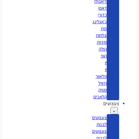
דיאבולו
דאפו
כדורי
ג'אגלינג
פויז
צלחות
סיניות
הולה
הופ
יו
יו
פלאוור
ודוויל
סטיק
קלאבים
צעצועים
צעצועים
לבנות
צעצועים
לבנים