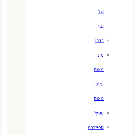
של
גבי
ברבי
מיני
מאוס
ומיקי
מאוס
סטיץ'
ספיידרמן