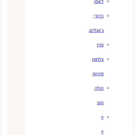
דאפו
כדורי
ג'אגלינג
פויז
צלחות
סיניות
הולה
הופ
יו
יו