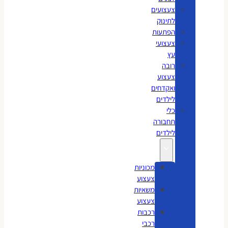
צעצועים
לתינוק
הפתעות
צעצועי
עץ
רובה
צעצוע
ואקדחים
לילדים
כלי
תחבורה
לילדים
מכוניות
צעצוע
משאיות
צעצוע
רכבות
רכבי