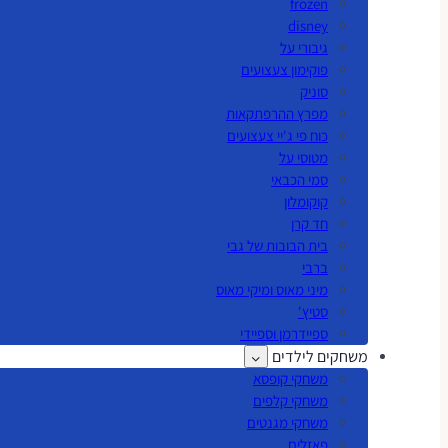
frozen
disney
גיבורי על
פוקימון צעצועים
סוניק
מפרץ ההרפתקאות
כוח פי ג'יי צעצועים
מטוסי על
סמי הכבאי
קוקומלון
חד קרן
בית הבובות של גבי
ברבי
מיני מאוס ומיקי מאוס
סטיץ'
ספיידרמן וספיידי
משחקים לילדים
משחקי קופסא
משחקי קלפים
משחקי מגנטים
פאזלים