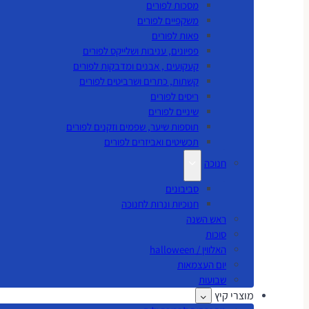
מסכות לפורים
משקפיים לפורים
פאות לפורים
פפיונים, עניבות ושלייקס לפורים
קעקועים , אבנים ומדבקות לפורים
קשתות, כתרים ושרביטים לפורים
ריסים לפורים
שיניים לפורים
תוספות שיער, שפמים וזקנים לפורים
תכשיטים ואביזרים לפורים
חנוכה
סביבונים
חנוכיות ונרות לחנוכה
ראש השנה
סוכות
האלווין / halloween
יום העצמאות
שבועות
מוצרי קיץ