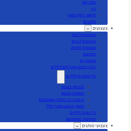
הולה הופ
יו יו
פלאוור ודוויל סטיק
קלאבים
צעצועים
צעצועים לבנות
צעצועים לבנים
צעצועים לתינוק
הפתעות
צעצועי עץ
רובה צעצוע ואקדחים לילדים
כלי תחבורה לילדים
מכוניות צעצוע
משאיות צעצוע
רכבות רכבי הצלה ואוטובוסים
מטוסי צעצוע ומוצרי חלל
כלי נגינה לילדים
הפתעות בסיטונאות
צעצועי מותגים