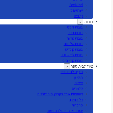
FoxMind
ישראטויס
קלפים
בובות
בובות דיסני
בובות ברבי
בובות פרווה
בובות של חיות
בובות קינדיס
בובות לול – LOL
בובות קריי בייבי
ציוד לבית ספר
תיקים לבית ספר
תיקי גן
יצירות
קלמרים
קופסאות אוכל בקבוקי מים לילדים
כלי כתיבה
מחברות
יומנים ארגוניות ולוחות שנה