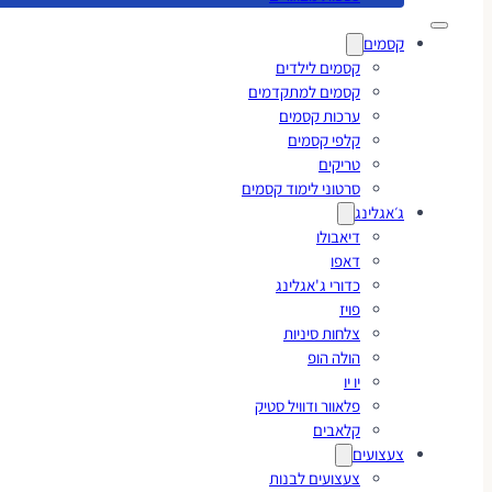
קסמים
קסמים לילדים
קסמים למתקדמים
ערכות קסמים
קלפי קסמים
טריקים
סרטוני לימוד קסמים
ג׳אגלינג
דיאבולו
דאפו
כדורי ג'אגלינג
פויז
צלחות סיניות
הולה הופ
יו יו
פלאוור ודוויל סטיק
קלאבים
צעצועים
צעצועים לבנות