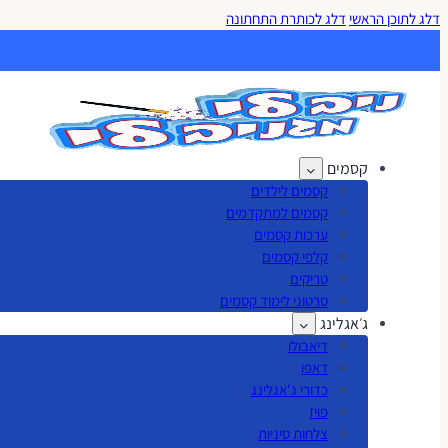
דלג לתוכן הראשי
דלג לכותרת התחתונה
קסמים
קסמים לילדים
קסמים למתקדמים
ערכות קסמים
קלפי קסמים
טריקים
סרטוני לימוד קסמים
ג׳אגלינג
דיאבולו
דאפו
כדורי ג'אגלינג
פויז
צלחות סיניות