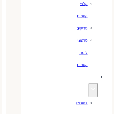
קלפי
קסמים
טריקים
סרטוני
לימוד
קסמים
ג׳אגלינג
דיאבולו