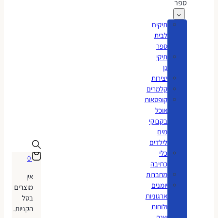
ספר
תיקים
לבית
ספר
תיקי
גן
יצירות
קלמרים
קופסאות
אוכל
בקבוקי
מים
לילדים
כלי
0
כתיבה
מחברות
אין
יומנים
מוצרים
ארגוניות
בסל
ולוחות
הקניות.
שנה