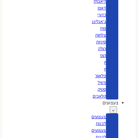
דיאבולו
דאפו
כדורי
ג'אגלינג
פויז
צלחות
סיניות
הולה
הופ
יו
יו
פלאוור
ודוויל
סטיק
קלאבים
צעצועים
צעצועים
לבנות
צעצועים
לבנים