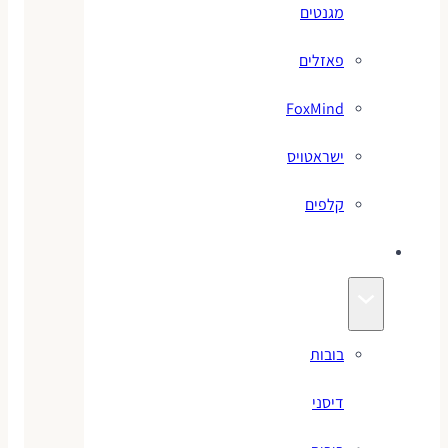
מגנטים
פאזלים
FoxMind
ישראטויס
קלפים
בובות
בובות
דיסני