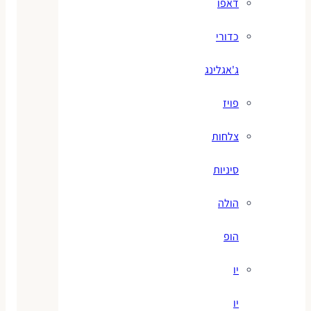
דאפו
כדורי
ג'אגלינג
פויז
צלחות
סיניות
הולה
הופ
יו
יו