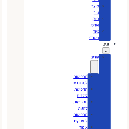
מוצרי
נייר
תיוק
ואחסון
ציוד
משרדי
חגים
פורים
תחפושות
למבוגרים
תחפושת
לילדים
תחפושות
לזוגות
תחפושות
לתינוקות
איפור