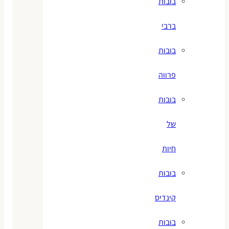
בובות
ברבי
בובות
פרווה
בובות
של
חיות
בובות
קינדיס
בובות