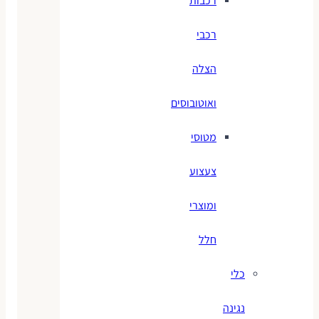
רכבות
רכבי
הצלה
ואוטובוסים
מטוסי
צעצוע
ומוצרי
חלל
כלי
נגינה