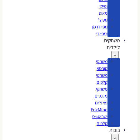
ומיקי
מאוס
סטיץ'
ספיידרמן
וספיידי
משחקים
לילדים
משחקי
קופסא
משחקי
קלפים
משחקי
מגנטים
פאזלים
FoxMind
ישראטויס
קלפים
בובות