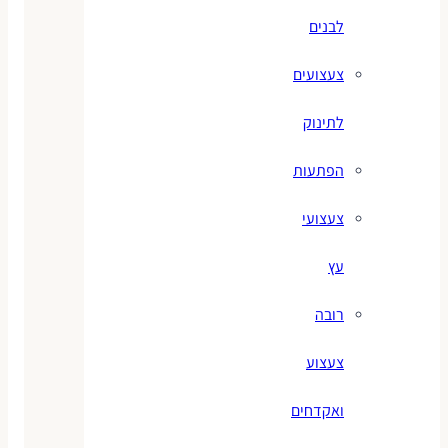
לבנים
צעצועים
לתינוק
הפתעות
צעצועי
עץ
רובה
צעצוע
ואקדחים