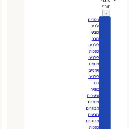
מוצרי
חורף
מטריות
ילדים
כובעי
חורף
לילדים
כפפות
לילדים
מחמם
אוזניים
לילדים
חם
צוואר
וצעיפים
מטריות
מבוגרים
כובעים
מבוגרים
כפפות