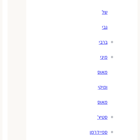
של
גבי
ברבי
מיני
מאוס
ומיקי
מאוס
סטיץ'
ספיידרמן