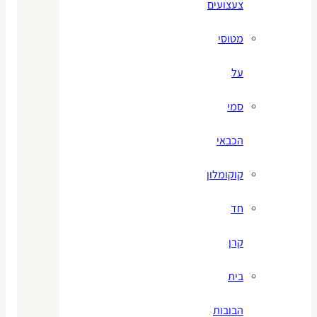
צעצועים
מטוסי
על
סמי
הכבאי
קוקומלון
חד
קרן
בית
הבובות