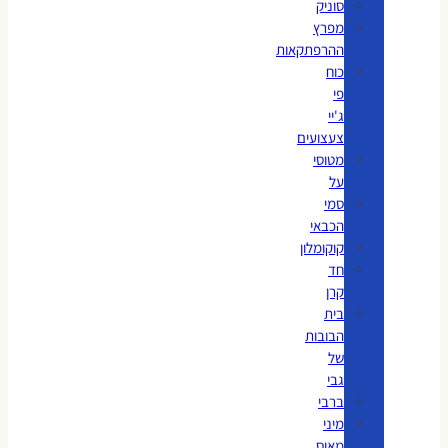
סוניק
מפרץ
ההרפתקאות
כוח
פי
ג'יי
צעצועים
מטוסי
על
סמי
הכבאי
קוקומלון
חד
קרן
בית
הבובות
של
גבי
ברבי
מיני
מאוס