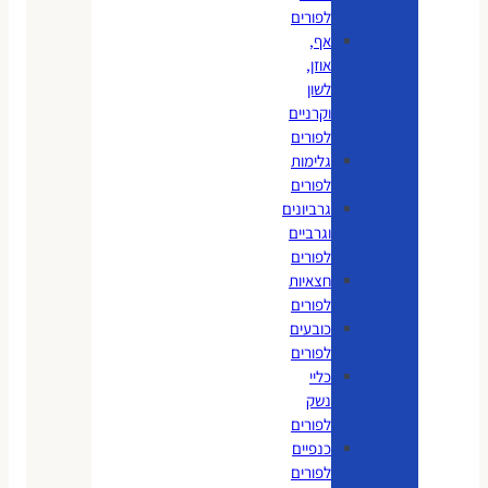
לפורים
אף,
אוזן,
לשון
וקרניים
לפורים
גלימות
לפורים
גרביונים
וגרביים
לפורים
חצאיות
לפורים
כובעים
לפורים
כליי
נשק
לפורים
כנפיים
לפורים