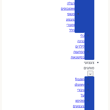
הצלה
ואוטובוסים
מטוסי
צעצוע
ומוצרי
חלל
כלי
נגינה
לילדים
הפתעות
בסיטונאות
צעצועי
מותגים
frozen
disney
גיבורי
על
פוקימון
צעצועים