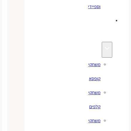
וספיידי
משחקים
לילדים
משחקי
קופסא
משחקי
קלפים
משחקי