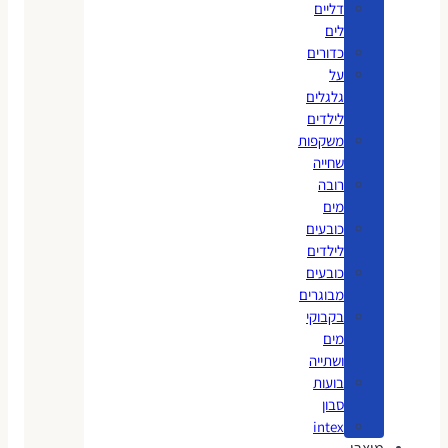
דליים
לים
כדורים
על
גלגלים
לילדים
משקפות
שחייה
רובה
מים
כובעים
לילדים
כובעים
מבוגרים
בקבוקי
מים
ושתייה
בועות
סבון
intex