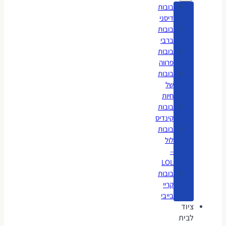
בובות
דיסני
בובות
ברבי
בובות
פרווה
בובות
של
חיות
בובות
קינדיס
בובות
לול
–
LOL
בובות
קריי
בייבי
ציוד
לבית