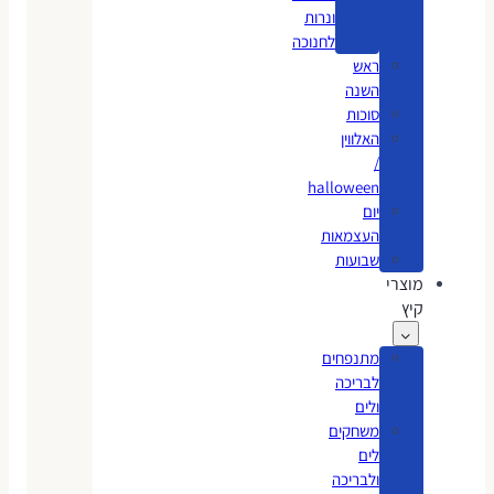
ונרות
לחנוכה
ראש
השנה
סוכות
האלווין
/
halloween
יום
העצמאות
שבועות
מוצרי
קיץ
מתנפחים
לבריכה
ולים
משחקים
לים
ולבריכה