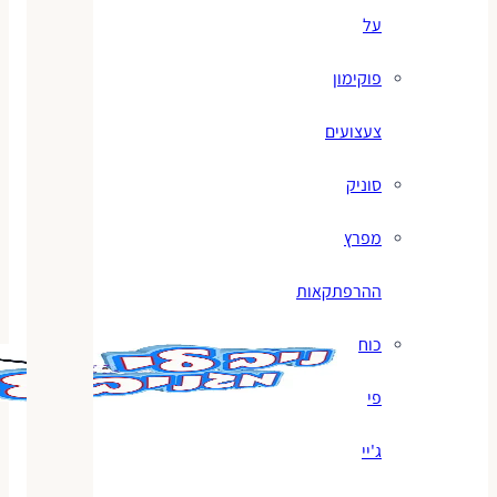
על
פוקימון
צעצועים
סוניק
מפרץ
ההרפתקאות
כוח
פי
ג'יי