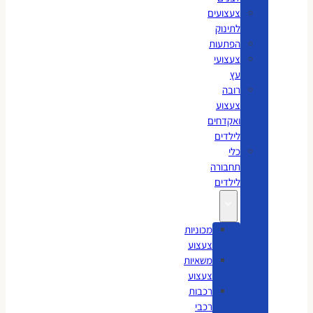
צעצועים
לתינוק
הפתעות
צעצועי
עץ
רובה
צעצוע
ואקדחים
לילדים
כלי
תחבורה
לילדים
מכוניות
צעצוע
משאיות
צעצוע
רכבות
רכבי