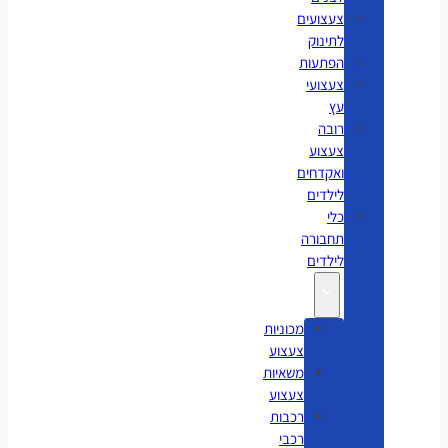
צעצועים
לתינוק
הפתעות
צעצועי
עץ
רובה
צעצוע
ואקדחים
לילדים
כלי
תחבורה
לילדים
מכוניות
צעצוע
משאיות
צעצוע
רכבות
רכבי