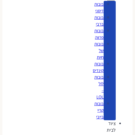
בובות
דיסני
בובות
ברבי
בובות
פרווה
בובות
של
חיות
בובות
קינדיס
בובות
לול
–
LOL
בובות
קריי
בייבי
ציוד
לבית