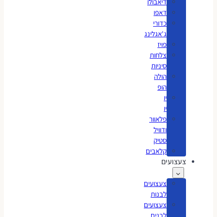
דיאבולו
דאפו
כדורי
ג'אגלינג
פויז
צלחות
סיניות
הולה
הופ
יו
יו
פלאוור
ודוויל
סטיק
קלאבים
צעצועים
צעצועים
לבנות
צעצועים
לבנים