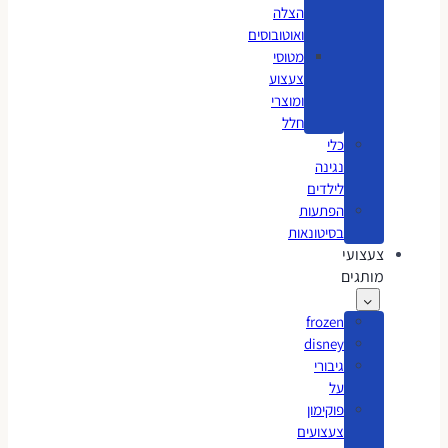
הצלה
ואוטובוסים
מטוסי
צעצוע
ומוצרי
חלל
כלי
נגינה
לילדים
הפתעות
בסיטונאות
צעצועי
מותגים
frozen
disney
גיבורי
על
פוקימון
צעצועים