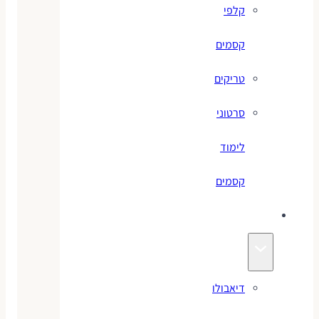
קלפי
קסמים
טריקים
סרטוני
לימוד
קסמים
ג׳אגלינג
דיאבולו