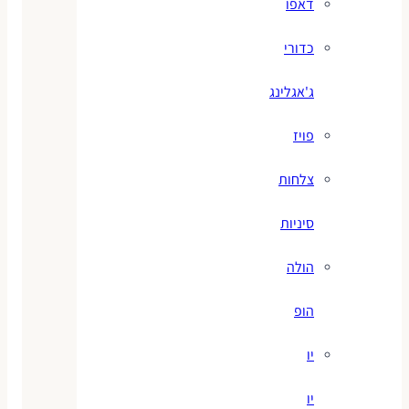
דאפו
כדורי
ג'אגלינג
פויז
צלחות
סיניות
הולה
הופ
יו
יו