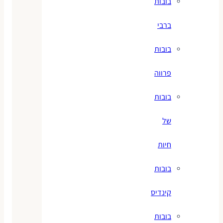
בובות
ברבי
בובות
פרווה
בובות
של
חיות
בובות
קינדיס
בובות