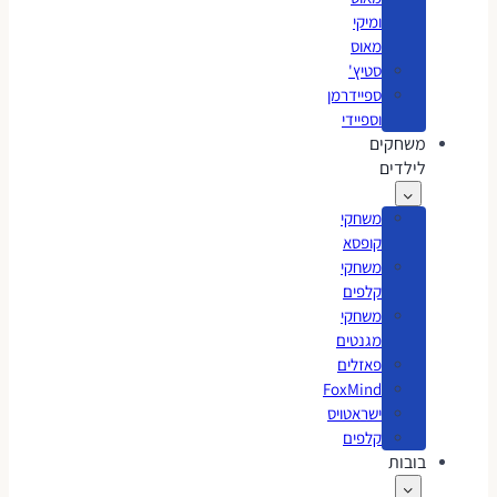
ומיקי
מאוס
סטיץ'
ספיידרמן
וספיידי
משחקים
לילדים
משחקי
קופסא
משחקי
קלפים
משחקי
מגנטים
פאזלים
FoxMind
ישראטויס
קלפים
בובות