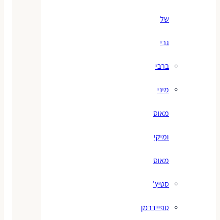
של
גבי
ברבי
מיני
מאוס
ומיקי
מאוס
סטיץ'
ספיידרמן