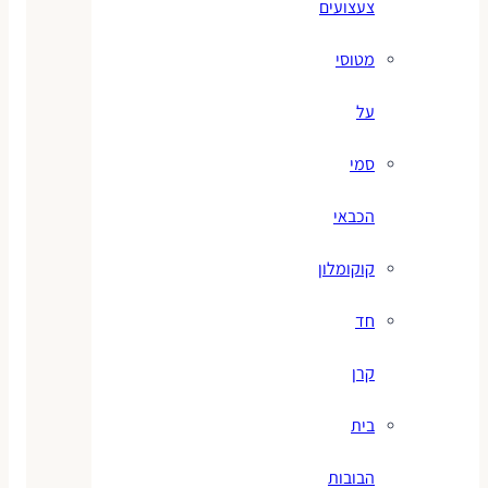
צעצועים
מטוסי
על
סמי
הכבאי
קוקומלון
חד
קרן
בית
הבובות