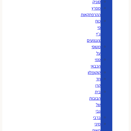
סוניק
מפרץ
ההרפתקאות
כוח
פי
ג'יי
צעצועים
מטוסי
על
סמי
הכבאי
קוקומלון
חד
קרן
בית
הבובות
של
גבי
ברבי
מיני
מאוס