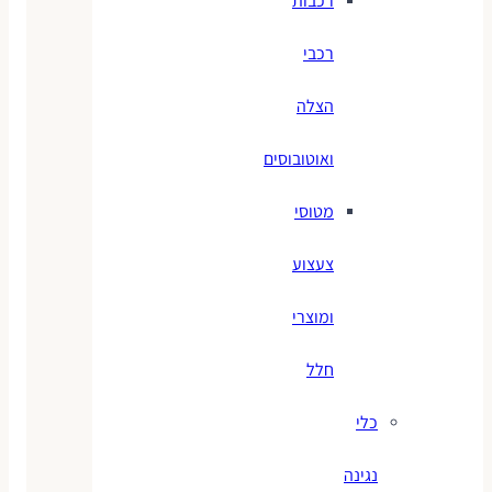
רכבות
רכבי
הצלה
ואוטובוסים
מטוסי
צעצוע
ומוצרי
חלל
כלי
נגינה