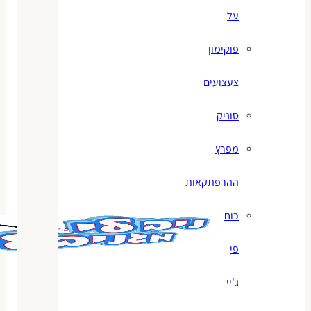
על
פוקימון
צעצועים
סוניק
מפרץ
ההרפתקאות
כוח
פי
ג'יי