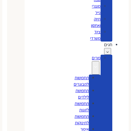
מוצרי
נייר
תיוק
ואחסון
ציוד
משרדי
חגים
פורים
תחפושות
למבוגרים
תחפושת
לילדים
תחפושות
לזוגות
תחפושות
לתינוקות
איפור