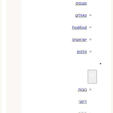
מגנטים
פאזלים
FoxMind
ישראטויס
קלפים
בובות
בובות
דיסני