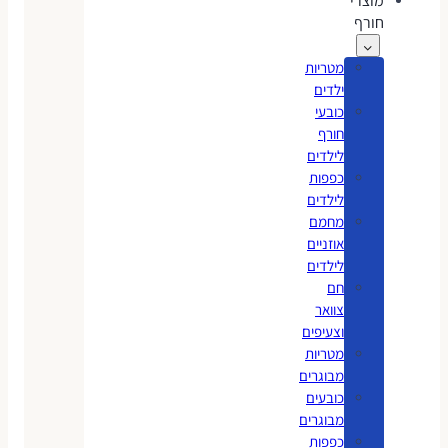
מוצרי
חורף
מטריות
ילדים
כובעי
חורף
לילדים
כפפות
לילדים
מחמם
אוזניים
לילדים
חם
צוואר
וצעיפים
מטריות
מבוגרים
כובעים
מבוגרים
כפפות