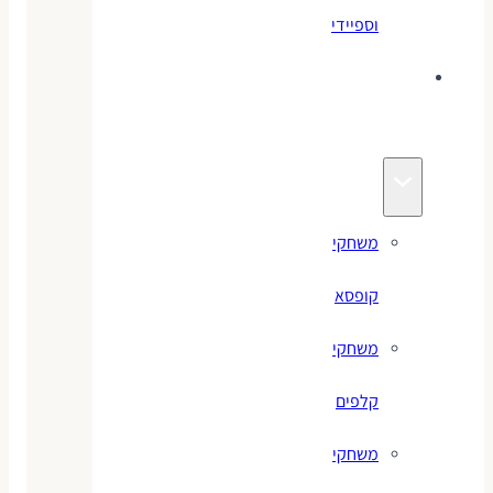
וספיידי
משחקים
לילדים
משחקי
קופסא
משחקי
קלפים
משחקי