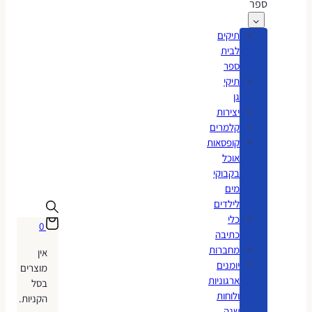
ספר
תיקים
לבית
ספר
תיקי
גן
יצירות
קלמרים
קופסאות
אוכל
בקבוקי
מים
לילדים
כלי
0
כתיבה
מחברות
אין
יומנים
מוצרים
ארגוניות
בסל
ולוחות
הקניות.
שנה