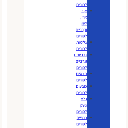
לפורים
אף,
אוזן,
לשון
וקרניים
לפורים
גלימות
לפורים
גרביונים
וגרביים
לפורים
חצאיות
לפורים
כובעים
לפורים
כליי
נשק
לפורים
כנפיים
לפורים