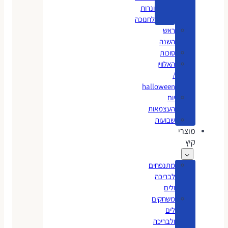
ונרות
לחנוכה
ראש
השנה
סוכות
האלווין
/
halloween
יום
העצמאות
שבועות
מוצרי
קיץ
מתנפחים
לבריכה
ולים
משחקים
לים
ולבריכה