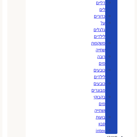
דליים
לים
כדורים
על
גלגלים
לילדים
משקפות
שחייה
רובה
מים
כובעים
לילדים
כובעים
מבוגרים
בקבוקי
מים
ושתייה
בועות
סבון
intex