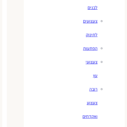
לבנים
צעצועים
לתינוק
הפתעות
צעצועי
עץ
רובה
צעצוע
ואקדחים