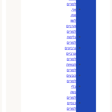
לפורים
אף,
אוזן,
לשון
וקרניים
לפורים
גלימות
לפורים
גרביונים
וגרביים
לפורים
חצאיות
לפורים
כובעים
לפורים
כליי
נשק
לפורים
כנפיים
לפורים