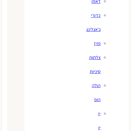
דאפו
כדורי
ג'אגלינג
פויז
צלחות
סיניות
הולה
הופ
יו
יו