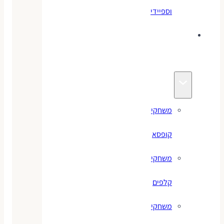
וספיידי
משחקים
לילדים
משחקי
קופסא
משחקי
קלפים
משחקי