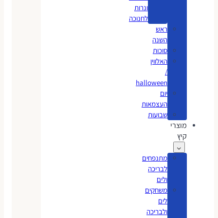
ונרות
לחנוכה
ראש
השנה
סוכות
האלווין
/
halloween
יום
העצמאות
שבועות
מוצרי
קיץ
מתנפחים
לבריכה
ולים
משחקים
לים
ולבריכה