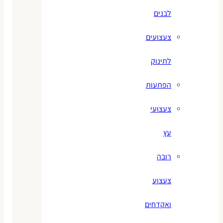
לבנים
צעצועים
לתינוק
הפתעות
צעצועי
עץ
רובה
צעצוע
ואקדחים