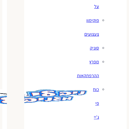
על
פוקימון
צעצועים
סוניק
מפרץ
ההרפתקאות
כוח
פי
ג'יי