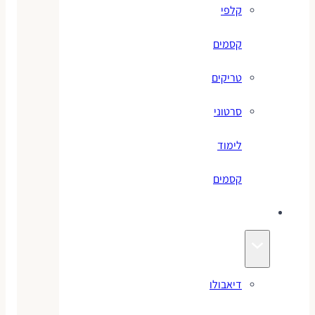
קלפי
קסמים
טריקים
סרטוני
לימוד
קסמים
ג׳אגלינג
דיאבולו