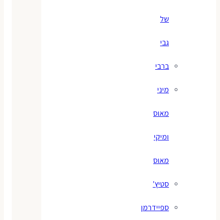
של
גבי
ברבי
מיני
מאוס
ומיקי
מאוס
סטיץ'
ספיידרמן