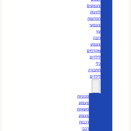
צעצועים
לתינוק
הפתעות
צעצועי
עץ
רובה
צעצוע
ואקדחים
לילדים
כלי
תחבורה
לילדים
מכוניות
צעצוע
משאיות
צעצוע
רכבות
רכבי