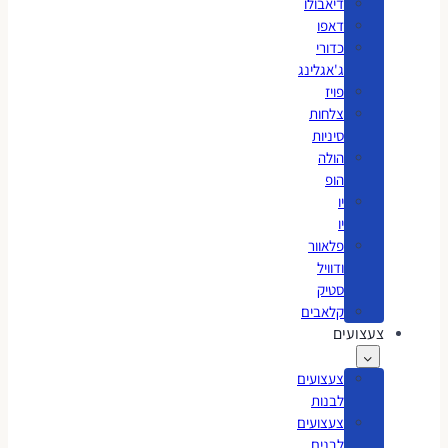
דיאבולו
דאפו
כדורי
ג'אגלינג
פויז
צלחות
סיניות
הולה
הופ
יו
יו
פלאוור
ודוויל
סטיק
קלאבים
צעצועים
צעצועים
לבנות
צעצועים
לבנים