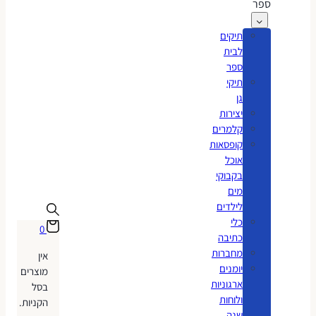
ספר
תיקים
לבית
ספר
תיקי
גן
יצירות
קלמרים
קופסאות
אוכל
בקבוקי
מים
לילדים
כלי
0
כתיבה
מחברות
אין
יומנים
מוצרים
ארגוניות
בסל
ולוחות
הקניות.
שנה