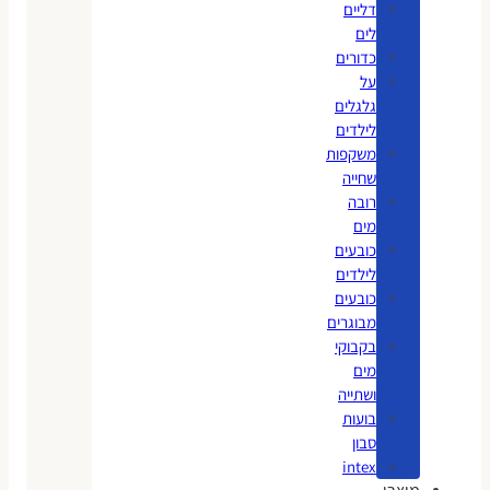
דליים
לים
כדורים
על
גלגלים
לילדים
משקפות
שחייה
רובה
מים
כובעים
לילדים
כובעים
מבוגרים
בקבוקי
מים
ושתייה
בועות
סבון
intex