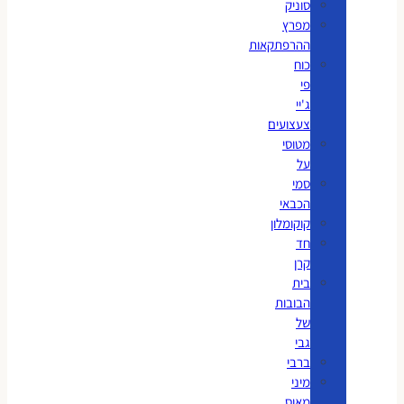
סוניק
מפרץ
ההרפתקאות
כוח
פי
ג'יי
צעצועים
מטוסי
על
סמי
הכבאי
קוקומלון
חד
קרן
בית
הבובות
של
גבי
ברבי
מיני
מאוס