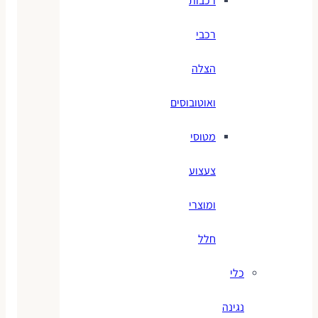
רכבות
רכבי
הצלה
ואוטובוסים
מטוסי
צעצוע
ומוצרי
חלל
כלי
נגינה