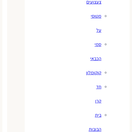
צעצועים
מטוסי
על
סמי
הכבאי
קוקומלון
חד
קרן
בית
הבובות