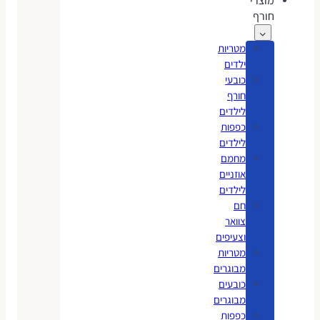
מוצרי
חורף
מטריות
ילדים
כובעי
חורף
לילדים
כפפות
לילדים
מחמם
אוזניים
לילדים
חם
צוואר
וצעיפים
מטריות
מבוגרים
כובעים
מבוגרים
כפפות