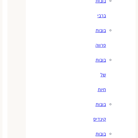
בובות
ברבי
בובות
פרווה
בובות
של
חיות
בובות
קינדיס
בובות