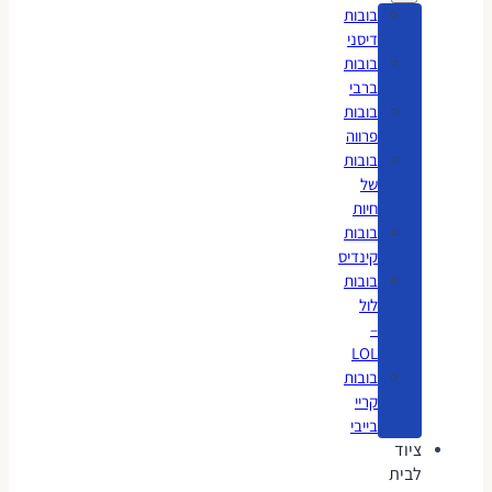
בובות
דיסני
בובות
ברבי
בובות
פרווה
בובות
של
חיות
בובות
קינדיס
בובות
לול
–
LOL
בובות
קריי
בייבי
ציוד
לבית