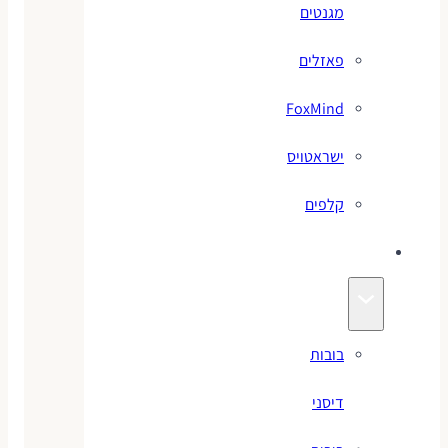
מגנטים
פאזלים
FoxMind
ישראטויס
קלפים
בובות
בובות
דיסני