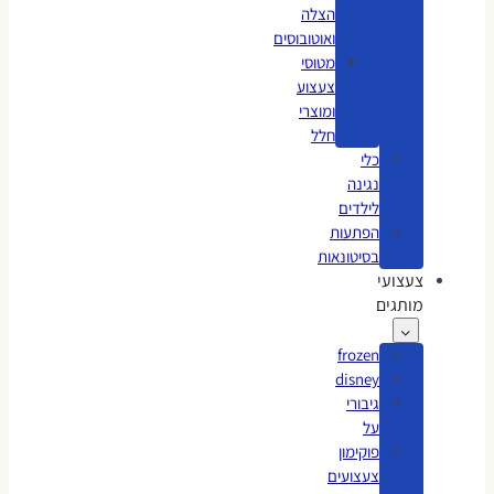
הצלה
ואוטובוסים
מטוסי
צעצוע
ומוצרי
חלל
כלי
נגינה
לילדים
הפתעות
בסיטונאות
צעצועי
מותגים
frozen
disney
גיבורי
על
פוקימון
צעצועים