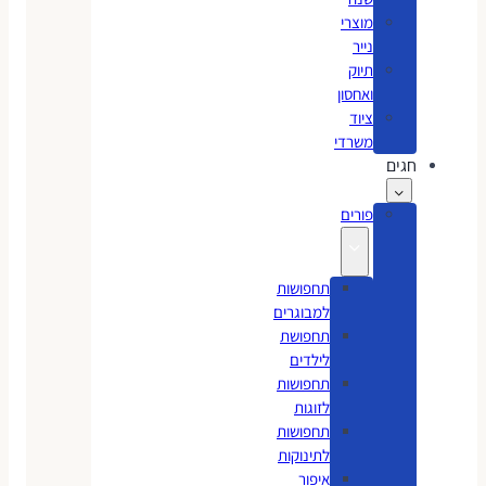
מוצרי
נייר
תיוק
ואחסון
ציוד
משרדי
חגים
פורים
תחפושות
למבוגרים
תחפושת
לילדים
תחפושות
לזוגות
תחפושות
לתינוקות
איפור