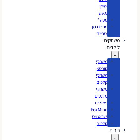
ומיקי
מאוס
סטיץ'
ספיידרמן
וספיידי
משחקים
לילדים
משחקי
קופסא
משחקי
קלפים
משחקי
מגנטים
פאזלים
FoxMind
ישראטויס
קלפים
בובות